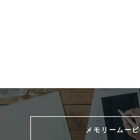
友人の誕生日を最高の感動で祝う！記
感動ム
念ムービーを「簡...
びからス
2026.05.17
2026.05.
メモリームービ