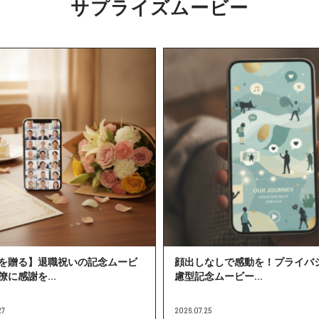
サプライズムービー
を贈る】退職祝いの記念ムービ
顔出しなしで感動を！プライバ
僚に感謝を...
慮型記念ムービー...
27
2026.07.25