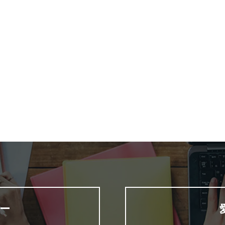
ービーの作り方完全版！BGM選
記念品動画に「手作り感」と「
マホ編...
感動」を両立！J...
12
2026.04.24
ー