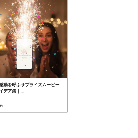
感動を呼ぶサプライズムービー
【J STUDIO厳選】記念ムービー
イデア集｜...
「尺」は短す...
04
2026.07.02