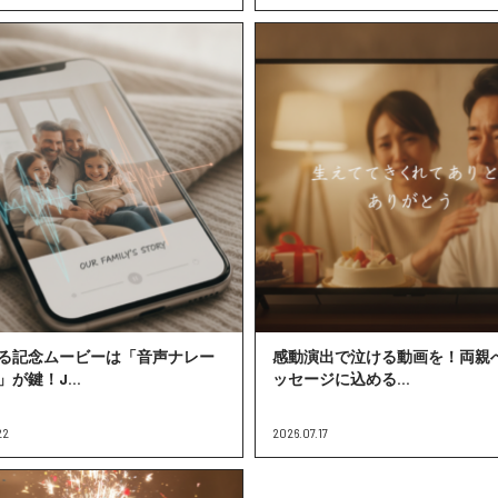
る記念ムービーは「音声ナレー
感動演出で泣ける動画を！両親
が鍵！J...
ッセージに込める...
22
2026.07.17