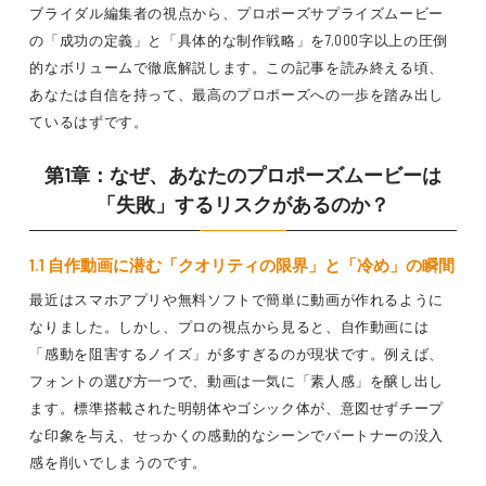
ブライダル編集者の視点から、プロポーズサプライズムービー
の「成功の定義」と「具体的な制作戦略」を7,000字以上の圧倒
的なボリュームで徹底解説します。この記事を読み終える頃、
あなたは自信を持って、最高のプロポーズへの一歩を踏み出し
ているはずです。
第1章：なぜ、あなたのプロポーズムービーは
「失敗」するリスクがあるのか？
1.1 自作動画に潜む「クオリティの限界」と「冷め」の瞬間
最近はスマホアプリや無料ソフトで簡単に動画が作れるように
なりました。しかし、プロの視点から見ると、自作動画には
「感動を阻害するノイズ」が多すぎるのが現状です。例えば、
フォントの選び方一つで、動画は一気に「素人感」を醸し出し
ます。標準搭載された明朝体やゴシック体が、意図せずチープ
な印象を与え、せっかくの感動的なシーンでパートナーの没入
感を削いでしまうのです。