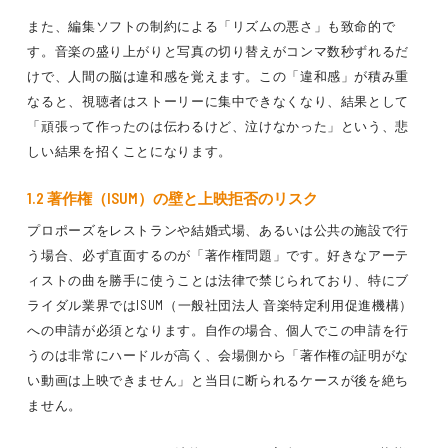
また、編集ソフトの制約による「リズムの悪さ」も致命的で
す。音楽の盛り上がりと写真の切り替えがコンマ数秒ずれるだ
けで、人間の脳は違和感を覚えます。この「違和感」が積み重
なると、視聴者はストーリーに集中できなくなり、結果として
「頑張って作ったのは伝わるけど、泣けなかった」という、悲
しい結果を招くことになります。
1.2 著作権（ISUM）の壁と上映拒否のリスク
プロポーズをレストランや結婚式場、あるいは公共の施設で行
う場合、必ず直面するのが「著作権問題」です。好きなアーテ
ィストの曲を勝手に使うことは法律で禁じられており、特にブ
ライダル業界ではISUM（一般社団法人 音楽特定利用促進機構）
への申請が必須となります。自作の場合、個人でこの申請を行
うのは非常にハードルが高く、会場側から「著作権の証明がな
い動画は上映できません」と当日に断られるケースが後を絶ち
ません。