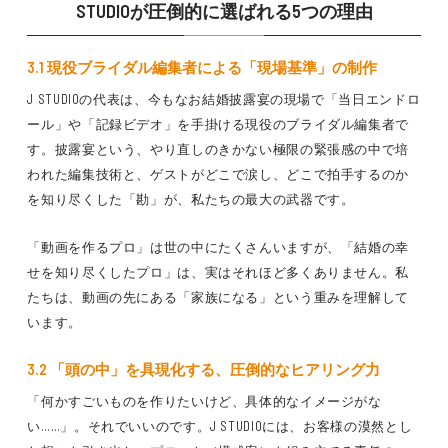
STUDIOが圧倒的に選ばれる5つの理由
3.1 現役ブライダル編集者による「現場基準」の制作
J STUDIOの代表は、今もなお結婚披露宴の現場で「当日エンドロ
ール」や「記録ビデオ」を手掛ける現役のブライダル編集者で
す。披露宴という、やり直しのきかない極限の緊張感の中で培
われた編集技術と、ゲストがどこで涙し、どこで拍手するのか
を知り尽くした「勘」が、私たちの最大の武器です。
「動画を作るプロ」は世の中にたくさんいますが、「結婚の幸
せを知り尽くしたプロ」は、実はそれほど多くありません。私
たちは、動画の先にある「家族になる」という重みを理解して
います。
3.2 「頭の中」を具現化する、圧倒的なヒアリング力
「何かすごいものを作りたいけど、具体的なイメージがな
い……」。それでいいのです。J STUDIOには、お客様の漠然とし