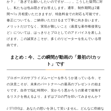
か？」「急ぎでお願いしたいのですが……」。こうした疑問に対
し、私たちは包み隠さずお答えします。通常、制作期間は2週
間〜1ヶ月程度いただきますが、特急料金での対応も可能です。
修正についても、ご納得いただけるまで丁寧に向き合います。
メリットだけでなく、実現が難しいこと（過度な著作権侵害な
ど）については、はっきりとプロとしてのアドバイスを差し上
げます。この誠実さこそが、多くのリピーターを生んでいる理
由です。
まとめ：今、この瞬間が動画の「最初の1カッ
ト」です
プロポーズのサプライズムービーを作ろうか迷っている今、そ
の決意こそが、未来のパートナーへの最高のプレゼントの始ま
りです。自作で悩む時間や、安かろう悪かろうの業者で後悔す
るリスクを抱えるより、まずはプロの門を叩いてみませんか？
J STUDIOは、あなたの想いを決して笑いません。どんなに些細な