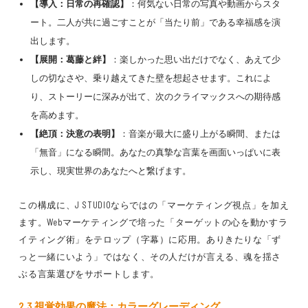
【導入：日常の再確認】
：何気ない日常の写真や動画からスタ
ート。二人が共に過ごすことが「当たり前」である幸福感を演
出します。
【展開：葛藤と絆】
：楽しかった思い出だけでなく、あえて少
しの切なさや、乗り越えてきた壁を想起させます。これによ
り、ストーリーに深みが出て、次のクライマックスへの期待感
を高めます。
【絶頂：決意の表明】
：音楽が最大に盛り上がる瞬間、または
「無音」になる瞬間。あなたの真摯な言葉を画面いっぱいに表
示し、現実世界のあなたへと繋げます。
この構成に、J STUDIOならではの「マーケティング視点」を加え
ます。Webマーケティングで培った「ターゲットの心を動かすラ
イティング術」をテロップ（字幕）に応用。ありきたりな「ず
っと一緒にいよう」ではなく、その人だけが言える、魂を揺さ
ぶる言葉選びをサポートします。
2.3 視覚効果の魔法：カラーグレーディング