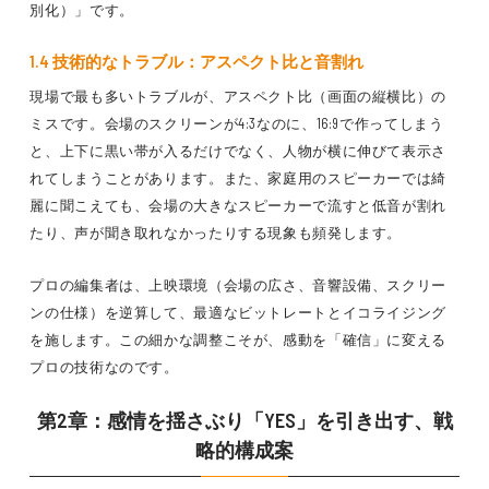
別化）」です。
1.4 技術的なトラブル：アスペクト比と音割れ
現場で最も多いトラブルが、アスペクト比（画面の縦横比）の
ミスです。会場のスクリーンが4:3なのに、16:9で作ってしまう
と、上下に黒い帯が入るだけでなく、人物が横に伸びて表示さ
れてしまうことがあります。また、家庭用のスピーカーでは綺
麗に聞こえても、会場の大きなスピーカーで流すと低音が割れ
たり、声が聞き取れなかったりする現象も頻発します。
プロの編集者は、上映環境（会場の広さ、音響設備、スクリー
ンの仕様）を逆算して、最適なビットレートとイコライジング
を施します。この細かな調整こそが、感動を「確信」に変える
プロの技術なのです。
第2章：感情を揺さぶり「YES」を引き出す、戦
略的構成案