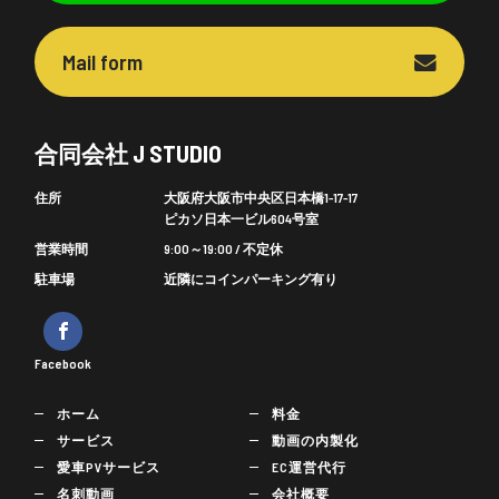
Mail form
合同会社 J STUDIO
住所
大阪府大阪市中央区日本橋1-17-17
ピカソ日本一ビル604号室
営業時間
9:00～19:00 / 不定休
駐車場
近隣にコインパーキング有り
Facebook
ホーム
料金
サービス
動画の内製化
愛車PVサービス
EC運営代行
名刺動画
会社概要