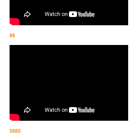
86
S660