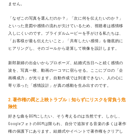
ません。
「なぜこの写真を選んだのか？」「次に何を伝えたいのか？」
といった
意図や感情の流れ
が欠けているため、視聴者は
感情移
入しにくい
のです。ブライダルムービーを手がける私たちは、
「お客様が最も伝えたいこと」「共有したい感情」
を
徹底的に
ヒアリング
し、
そのゴールから逆算して映像を設計します。
新郎新婦の出会いからプロポーズ、結婚式当日へと続く
感情の
波
を、
写真一枚、動画の一コマ
に宿らせる。ここにプロの
「企
画構成力」
が光ります。自動作成では到達できない、
人の心に
寄り添った「感情設計」
が真の感動を生み出すのです。
2. 著作権の罠と上映トラブル：知らずにリスクを背負う危
険性
好きな曲をBGMにしたい、そう考えるのは当然です。しかし、
GoogleフォトのBGMは限られ、
自分で追加する音楽の多くは著作
権の保護下
にあります。結婚式やイベントで
著作権をクリアし