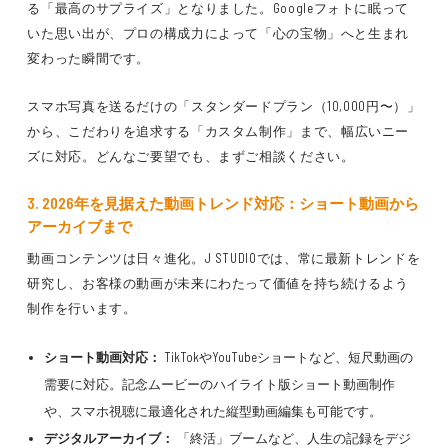
る
「最高のサプライズ」
となりました。
Googleフォトに眠って
いた思い出が、プロの構成力によって「心の宝物」へと生まれ
変わった
瞬間です。
スマホ写真を送るだけの「スタンダードプラン（10,000円〜）」
から、
こだわりを追求する「カスタム制作」
まで、
幅広いニー
ズに対応
。どんなご要望でも、まずご相談ください。
3. 2026年を見据えた動画トレンド対応：ショート動画から
アーカイブまで
動画コンテンツは日々進化。J STUDIOでは、
常に最新トレンドを
研究し、お客様の動画が未来にわたって価値を持ち続けるよう
制作を行います。
ショート動画対応：
TikTokやYouTubeショートなど、
短尺動画の
需要
に対応。記念ムービーの
ハイライト版ショート動画
制作
や、
スマホ視聴に最適化された縦型動画編集
も可能です。
デジタルアーカイブ：
「終活」ブームなど、人生の記録をデジ