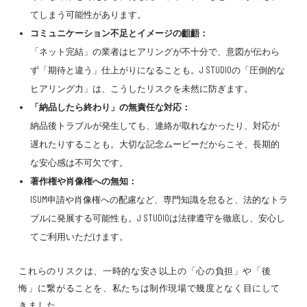
てしまう
可能性があります。
コミュニケーション不足とイメージの齟齬：
「ネット完結」の業者は
ヒアリングが不十分
で、
意図が伝わら
ず「期待と違う」仕上がりになる
ことも。
J STUDIOの「圧倒的な
ヒアリング力」
は、こうした
リスクを未然に防ぎます。
「納品したら終わり」の無責任な対応：
納品後トラブルが発生しても、
連絡が取れなかったり、対応が
遅れたりする
ことも。
大切な記念ムービーだからこそ、長期的
な安心感は不可欠
です。
著作権や肖像権への無知：
ISUM申請
や
肖像権
への配慮など、専門知識を怠ると、
法的なトラ
ブルに発展する可能性
も。
J STUDIOは法律遵守を徹底し、安心し
てご利用いただけます。
これらのリスクは、
一時的な安さ以上の「心の負担」や「後
悔」
に繋がることを、私たちは
制作現場で幾度となく目にして
きました。