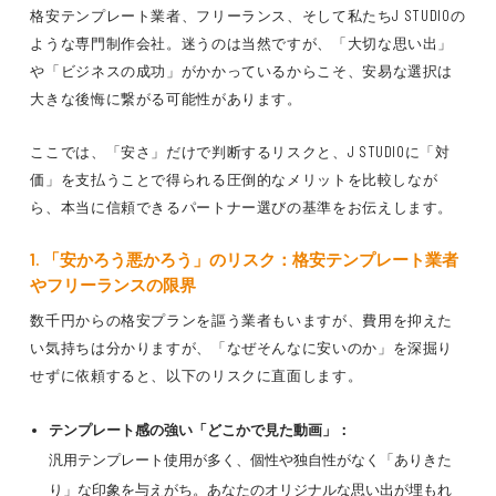
格安テンプレート業者、フリーランス、そして私たちJ STUDIOの
ような専門制作会社。
迷うのは当然ですが、
「大切な思い出」
や
「ビジネスの成功」
がかかっているからこそ、
安易な選択は
大きな後悔に繋がる
可能性があります。
ここでは、
「安さ」だけで判断するリスク
と、
J STUDIOに「対
価」を支払うことで得られる圧倒的なメリット
を比較しなが
ら、
本当に信頼できるパートナー選びの基準
をお伝えします。
1. 「安かろう悪かろう」のリスク：格安テンプレート業者
やフリーランスの限界
数千円からの格安プランを謳う業者もいますが、
費用を抑えた
い気持ちは分かりますが、
「なぜそんなに安いのか」
を深掘り
せずに依頼すると、
以下のリスク
に直面します。
テンプレート感の強い「どこかで見た動画」：
汎用テンプレート
使用が多く、
個性や独自性がなく「ありきた
り」な印象
を与えがち。
あなたのオリジナルな思い出が埋もれ