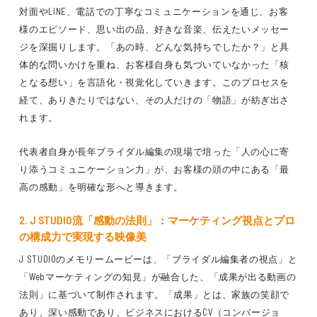
対面やLINE、電話
での丁寧なコミュニケーションを通じ、お客
様の
エピソード、思い出の品、好きな音楽、伝えたいメッセー
ジ
を
深掘り
します。「あの時、どんな気持ちでしたか？」と具
体的な問いかけを重ね、
お客様自身も気づいていなかった「核
となる想い」
を
言語化・視覚化
していきます。このプロセスを
経て、
ありきたりではない、その人だけの「物語」
が紡ぎ出さ
れます。
代表者自身が長年ブライダル編集の現場で培った「人の心に寄
り添うコミュニケーション力」
が、お客様の頭の中にある
「最
高の感動」
を明確な形へと導きます。
2. J STUDIO流「感動の法則」：マーケティング視点とプロ
の構成力で実現する映像美
J STUDIOのメモリームービーは、
「ブライダル編集者の視点」
と
「Webマーケティングの知見」
が融合した、
「成果が出る動画の
法則」
に基づいて制作されます。
「成果」とは、家族の笑顔で
あり、深い感動であり、ビジネスにおけるCV（コンバージョ