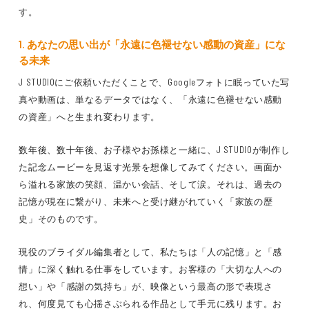
す。
1. あなたの思い出が「永遠に色褪せない感動の資産」にな
る未来
J STUDIOにご依頼いただくことで、
Googleフォトに眠っていた写
真や動画は、単なるデータではなく、
「永遠に色褪せない感動
の資産」
へと生まれ変わります。
数年後、数十年後、お子様やお孫様と一緒に、J STUDIOが制作し
た記念ムービーを見返す光景を想像してみてください。
画面か
ら溢れる家族の笑顔、温かい会話、そして涙。
それは、
過去の
記憶が現在に繋がり、未来へと受け継がれていく「家族の歴
史」
そのものです。
現役のブライダル編集者
として、私たちは
「人の記憶」と「感
情」
に深く触れる仕事をしています。
お客様の「大切な人への
想い」や「感謝の気持ち」
が、
映像という最高の形
で表現さ
れ、
何度見ても心揺さぶられる作品
として手元に残ります。
お