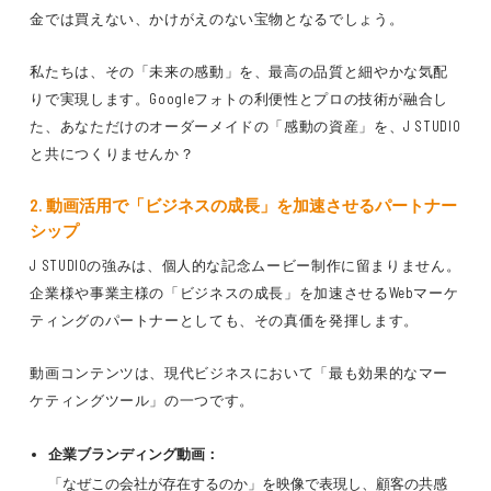
金では買えない、かけがえのない宝物
となるでしょう。
私たちは、その
「未来の感動」
を、
最高の品質
と
細やかな気配
り
で実現します。Googleフォトの利便性とプロの技術が融合し
た
、あなただけのオーダーメイドの「感動の資産」
を、J STUDIO
と共につくりませんか？
2. 動画活用で「ビジネスの成長」を加速させるパートナー
シップ
J STUDIOの強みは、
個人的な記念ムービー制作
に留まりません。
企業様や事業主様の「ビジネスの成長」
を加速させる
Webマーケ
ティングのパートナー
としても、その真価を発揮します。
動画コンテンツは、現代ビジネスにおいて
「最も効果的なマー
ケティングツール」
の一つです。
企業ブランディング動画：
「なぜこの会社が存在するのか」
を映像で表現し、
顧客の共感