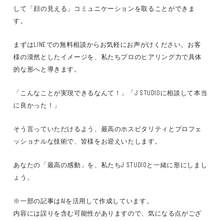
して
「顔の見える」コミュニケーション
を取ることができま
す。
まずは
LINEでの無料相談
からお気軽にお声がけください。
お客
様の漠然としたイメージ
を、
私たちプロのヒアリング力
で具体
的な形へと導きます。
「こんなことが実現できるなんて！」「J STUDIOに相談して本当
に良かった！」
そう言っていただけるよう、
最高のホスピタリティ
と
プロフェ
ッショナルな技術
で、皆様をお迎えいたします。
あなたの「最高の感動」を、私たちJ STUDIOと一緒に形にしまし
ょう。
※一部の記事はAIを活用して作成しています。
内容には誤りを含む可能性がありますので、気になる点がござ