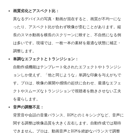
画質劣化とアスペクト比：
異なるデバイスの写真・動画が混在すると、
画質が不均一
にな
ったり、
アスペクト比が合わず映像が歪む
ことがあります。縦
長のスマホ動画を横長のスクリーンに映すと、不自然になる例
は多いです。
現場では、一枚一本の素材を最適な状態に補正・
調整します。
単調なエフェクトとトランジション：
自動作成機能は
テンプレート化されたエフェクトやトランジシ
ョン
しか使えず、
「他と同じような」単調な印象
を与えがちで
す。プロは、
映像の展開や感情の起伏に合わせ、最適なエフェ
クトやスムーズなトランジションで視聴者を飽きさせない工夫
を凝らします。
音声の調整不足：
背景音や会話の音量バランス、BGMとのミキシングなど、
音声に
関する調整は映像品質を大きく左右します。
自動作成では期待
できません。プロは、
動画音声とBGMを絶妙なバランスで調整