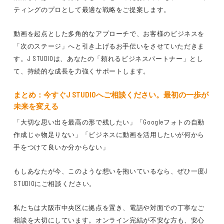
ティングのプロ
として
最適な戦略
をご提案します。
動画を起点とした多角的なアプローチ
で、
お客様のビジネスを
「次のステージ」へと引き上げる
お手伝いをさせていただきま
す。J STUDIOは、
あなたの「頼れるビジネスパートナー」
とし
て、
持続的な成長
を力強くサポートします。
まとめ：今すぐJ STUDIOへご相談ください。最初の一歩が
未来を変える
「大切な思い出を最高の形で残したい」「Googleフォトの自動
作成じゃ物足りない」「ビジネスに動画を活用したいが何から
手をつけて良いか分からない」
もしあなたが今、このような想いを抱いているなら、ぜひ一度J
STUDIOにご相談ください。
私たちは
大阪市中央区
に拠点を置き、
電話や対面での丁寧なご
相談
を大切にしています。
オンライン完結が不安な方
も、安心