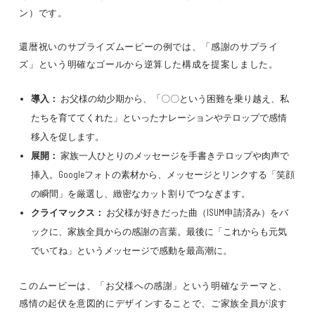
ン）
です。
還暦祝いのサプライズムービーの例では、
「感謝のサプライ
ズ」という明確なゴール
から逆算した構成を提案しました。
導入：
お父様の幼少期から、
「〇〇という困難を乗り越え、私
たちを育ててくれた」
といったナレーションやテロップで
感情
移入
を促します。
展開：
家族一人ひとりのメッセージを
手書きテロップや肉声
で
挿入。
Googleフォトの素材
から、
メッセージとリンクする「笑顔
の瞬間」
を厳選し、
緻密なカット割り
でつなぎます。
クライマックス：
お父様が好きだった曲（ISUM申請済み）をバ
ックに、
家族全員からの感謝の言葉
。最後に
「これからも元気
でいてね」
というメッセージで
感動を最高潮
に。
このムービーは、
「お父様への感謝」という明確なテーマ
と、
感情の起伏を意図的にデザイン
することで、ご家族全員が涙す