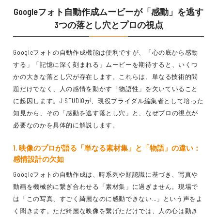
Googleフォト自動作成ムービーが「感動」を逃す
3つの落とし穴とプロの視点
Googleフォトの自動作成機能は便利ですが、
「心の底から感動
する」「記憶に深く刻まれる」
ムービーを期待すると、
いくつ
かの大きな落とし穴
が存在します。これらは、単なる技術的問
題だけでなく、
人の感情を動かす「物語性」
を欠いていること
に起因します。J STUDIOが、
現役ブライダル編集者
として培った
知見から、その
「感動を逃す落とし穴」
と、なぜプロの視点が
必要なのかを具体的に解説します。
1. 映像のプロが語る「単なる素材集」と「物語」の違い：
感情設計の欠如
Googleフォトの自動作成は、
時系列や顔認識
に基づき、写真や
動画を
機械的に繋ぎ合わせる「素材集」
に過ぎません。現場で
は「この写真、すごく綺麗なのに感動できない…」という声をよ
く聞きます。
ただ綺麗な映像を繋げただけでは、人の心は動き