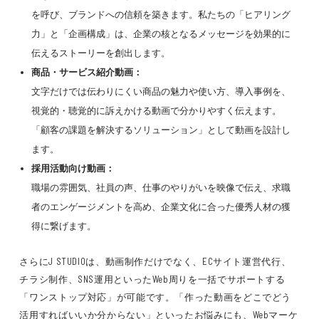
を呼び、ブランドへの信頼
を築きます。
私たちの「ヒアリング
力」と「企画構成」
は、
企業の核となるメッセージを効果的に
伝えるストーリー
を創出します。
商品・サービス紹介動画：
文字だけでは伝わりにくい商品の魅力や使い方、導入事例
を、
視覚的・聴覚的に訴えかける動画
で分かりやすく伝えます。
「顧客の課題を解決するソリューション」として動画を設計
し
ます。
採用活動向け動画：
職場の雰囲気、社員の声、仕事のやりがい
を映像で伝え、
求職
者のエンゲージメントを高め、企業文化に合った優秀人材の獲
得
に繋げます。
さらにJ STUDIOは、
動画制作だけでなく、ECサイト運営代行、
チラシ制作、SNS運用
といった
Web周りを一括でサポートする
「ワンストップ対応」
が可能です。
「作った動画をどこでどう
活用すればいいか分からない」
といったお悩みにも、
Webマーケ