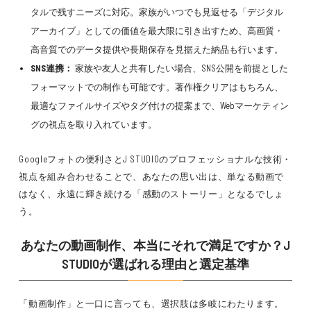
タルで残すニーズに対応。
家族がいつでも見返せる「デジタル
アーカイブ」
としての価値を最大限に引き出すため、
高画質・
高音質でのデータ提供や長期保存を見据えた納品
も行います。
SNS連携：
家族や友人と共有したい場合、
SNS公開を前提とした
フォーマットでの制作
も可能です。
著作権クリアはもちろん、
最適なファイルサイズやタグ付けの提案
まで、
Webマーケティン
グの視点
を取り入れています。
Googleフォトの便利さとJ STUDIOのプロフェッショナルな技術・
視点を組み合わせることで、
あなたの思い出は、単なる動画で
はなく、永遠に輝き続ける「感動のストーリー」となる
でしょ
う。
あなたの動画制作、本当にそれで満足ですか？J
STUDIOが選ばれる理由と選定基準
「動画制作」と一口に言っても、選択肢は多岐にわたります。