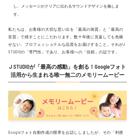
し、メッセージがクリアに伝わるサウンドデザイン
を施しま
す。
私たちは、お客様の
大切な思い出を「最高の画質」と「最高の
音質」
で残すことにこだわります。
数十年後に見返しても色褪
せない、プロフェッショナルな品質
をお届けすること。それがJ
STUDIOの
「専門性」
であり、お客様への
「信頼」
の証です。
J STUDIOが「最高の感動」を創る！Googleフォト
活用から生まれる唯一無二のメモリームービー
Googleフォト自動作成の限界をお話ししましたが、その
「利便