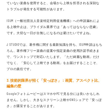
ていない楽曲を使用すると、会場から上映を拒否される
深刻な
トラブル
が発生する可能性があります。
ISUM（一般社団法人音楽特定利用促進機構）
への申請漏れによ
る上映中止は、ブライダル業界では
「あってはならない悲劇」
です。大切な一日が台無しになるのは避けたいですよね。
J STUDIOでは、
著作権に関する最新知識
を持ち、
ISUM申請
はもち
ろん、
著作権フリー楽曲の提案
や
指定楽曲の使用許諾手続き
ま
で、
ワンストップで対応
いたします。
「ただ綺麗な動画」だけ
でなく、「安心して上映できる動画」
をお届けすることこそ、
プロの責任
です。
3. 技術的限界が招く「安っぽさ」：画質、アスペクト比、
編集の壁
GoogleフォトムービーはスマホやPCで見る分には良いかもしれ
ません。しかし、
大きなスクリーン上映やSNSシェアで「安っぽ
さ」が露呈する
ことがあります。