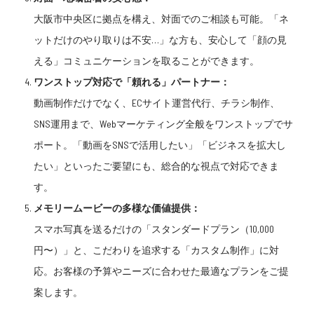
大阪市中央区に拠点を構え、
対面でのご相談
も可能。
「ネ
ットだけのやり取りは不安…」
な方も、安心して
「顔の見
える」コミュニケーション
を取ることができます。
ワンストップ対応で「頼れる」パートナー：
動画制作だけでなく、
ECサイト運営代行、チラシ制作、
SNS運用
まで、
Webマーケティング全般
を
ワンストップでサ
ポート
。
「動画をSNSで活用したい」「ビジネスを拡大し
たい」
といったご要望にも、
総合的な視点
で対応できま
す。
メモリームービーの多様な価値提供：
スマホ写真を送るだけの「スタンダードプラン（10,000
円〜）」
と、
こだわりを追求する「カスタム制作」
に対
応。
お客様の予算やニーズに合わせた最適なプラン
をご提
案します。