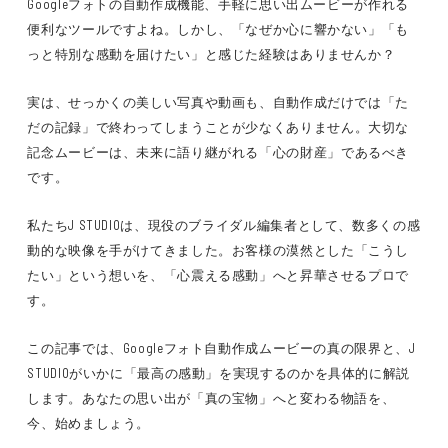
Googleフォトの自動作成機能、手軽に思い出ムービーが作れる
便利なツールですよね。しかし、「なぜか心に響かない」「も
っと特別な感動を届けたい」と感じた経験はありませんか？
実は、せっかくの美しい写真や動画も、自動作成だけでは
「た
だの記録」
で終わってしまうことが少なくありません。大切な
記念ムービーは、
未来に語り継がれる「心の財産」
であるべき
です。
私たちJ STUDIOは、
現役のブライダル編集者
として、数多くの感
動的な映像を手がけてきました。お客様の
漠然とした「こうし
たい」という想いを、「心震える感動」へと昇華させるプロ
で
す。
この記事では、Googleフォト自動作成ムービーの
真の限界
と、
J
STUDIOがいかに「最高の感動」を実現するのか
を具体的に解説
します。あなたの思い出が
「真の宝物」
へと変わる物語を、
今、始めましょう。