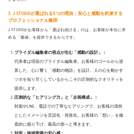
2. J STUDIOが選ばれる5つの理由：安心と感動を約束する
プロフェッショナル集団
J STUDIOがお客様から
「選ばれ続ける」
のは、
お客様が本当に求
める「価値」
を提供できるからです。
ブライダル編集者の視点が生む「感動の設計」：
代表者は
現役のブライダル編集者
。
お客様のゴールから逆
算した、心に響く「感動の物語」を設計
。
人の心を動かす
ツボ
を知り尽くしているからこその
圧倒的なクオリティ
を
提供します。
圧倒的な「ヒアリング力」と「企画構成」：
対面やLINE、電話での丁寧なヒアリング
で、お客様の
漠然
としたイメージを言語化・視覚化
。
お客様の「想い」
を徹
底的に掘り下げ、
最高の形
へと導きます。
対面・地域密着の安心感：