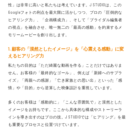
性」は非常に高い
と私たちは考えています。J STUDIOは、この
Googleフォトの利点を最大限に活かしつつ、プロの
「圧倒的な
ヒアリング力」
、
「企画構成力」
、そして
「ブライダル編集者
の視点」
を融合させ、
唯一無二の「最高の感動」を約束するメ
モリームービー
を創り出します。
1. 顧客の「漠然としたイメージ」を「心震える感動」に変
えるヒアリング力
私たちの目的は
「ただ綺麗な動画を作る」
ことだけではありま
せん。お客様の
「最終的なゴール」
、例えば
「新婦へのサプラ
イズ」「両親への感謝」「亡き家族との思い出」
といった
「感
情」や「目的」から逆算した映像設計
を重視しています。
多くのお客様は「感動的に」「こんな雰囲気で」と
漠然とした
イメージ
をお持ちです。ここから
具体的な構成やストーリーラ
イン
を導き出すのはプロの技。J STUDIOでは
「ヒアリング」を最
も重要なプロセス
と位置づけています。