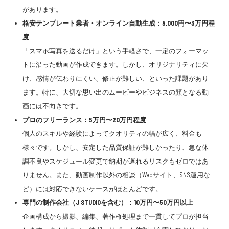
があります。
格安テンプレート業者・オンライン自動生成：5,000円〜3万円程
度
「スマホ写真を送るだけ」という手軽さで、一定のフォーマッ
トに沿った動画が作成できます。しかし、オリジナリティに欠
け、感情が伝わりにくい、修正が難しい、といった課題があり
ます。特に、大切な思い出のムービーやビジネスの顔となる動
画には不向きです。
プロのフリーランス：5万円〜20万円程度
個人のスキルや経験によってクオリティの幅が広く、料金も
様々です。しかし、安定した品質保証が難しかったり、急な体
調不良やスケジュール変更で納期が遅れるリスクもゼロではあ
りません。また、動画制作以外の相談（Webサイト、SNS運用な
ど）には対応できないケースがほとんどです。
専門の制作会社（J STUDIOを含む）：10万円〜50万円以上
企画構成から撮影、編集、著作権処理まで一貫してプロが担当