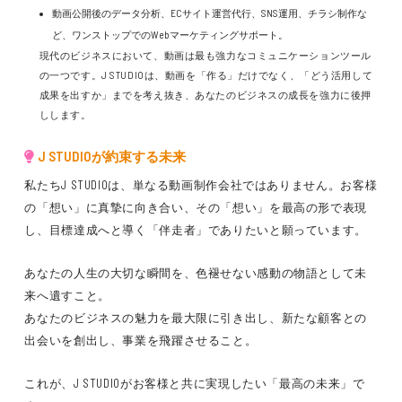
動画公開後のデータ分析、ECサイト運営代行、SNS運用、チラシ制作な
ど、ワンストップでのWebマーケティングサポート。
現代のビジネスにおいて、動画は最も強力なコミュニケーションツール
の一つです。J STUDIOは、動画を「作る」だけでなく、「どう活用して
成果を出すか」までを考え抜き、あなたのビジネスの成長を強力に後押
しします。
J STUDIOが約束する未来
私たちJ STUDIOは、単なる動画制作会社ではありません。お客様
の「想い」に真摯に向き合い、その「想い」を最高の形で表現
し、目標達成へと導く「伴走者」でありたいと願っています。
あなたの人生の大切な瞬間を、色褪せない感動の物語として未
来へ遺すこと。
あなたのビジネスの魅力を最大限に引き出し、新たな顧客との
出会いを創出し、事業を飛躍させること。
これが、J STUDIOがお客様と共に実現したい「最高の未来」で