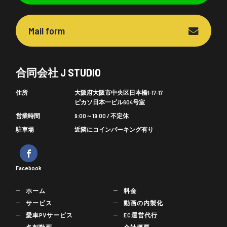
Mail form
合同会社 J STUDIO
住所
大阪府大阪市中央区日本橋1-17-17
ピカソ日本一ビル604号室
営業時間
9:00～19:00 / 不定休
駐車場
近隣にコインパーキング有り
Facebook
ホーム
料金
サービス
動画の内製化
愛車PVサービス
EC運営代行