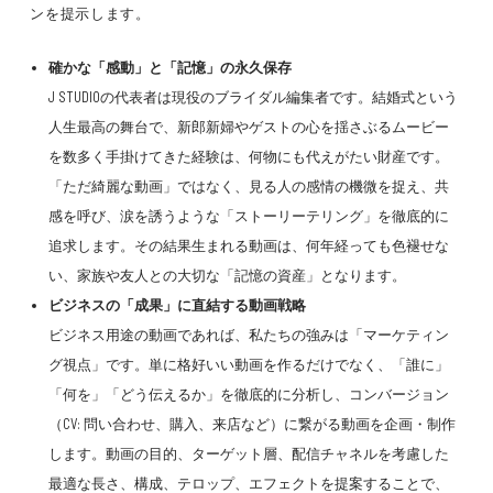
ンを提示します。
確かな「感動」と「記憶」の永久保存
J STUDIOの代表者は現役のブライダル編集者です。結婚式という
人生最高の舞台で、新郎新婦やゲストの心を揺さぶるムービー
を数多く手掛けてきた経験は、何物にも代えがたい財産です。
「ただ綺麗な動画」ではなく、見る人の感情の機微を捉え、共
感を呼び、涙を誘うような「ストーリーテリング」を徹底的に
追求します。その結果生まれる動画は、何年経っても色褪せな
い、家族や友人との大切な「記憶の資産」となります。
ビジネスの「成果」に直結する動画戦略
ビジネス用途の動画であれば、私たちの強みは「マーケティン
グ視点」です。単に格好いい動画を作るだけでなく、「誰に」
「何を」「どう伝えるか」を徹底的に分析し、コンバージョン
（CV: 問い合わせ、購入、来店など）に繋がる動画を企画・制作
します。動画の目的、ターゲット層、配信チャネルを考慮した
最適な長さ、構成、テロップ、エフェクトを提案することで、