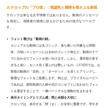
テロップの「プロ技」：視認性と感情を揺さぶる表現
テロップは単なる文字情報ではありません。動画のメッセージ
を強化し、視聴者の感情に訴えかけるための強力なツールで
す。
フォント選びは「動画の顔」
カジュアルな動画には丸ゴシック、落ち着いた印象なら明朝
体、力強いメッセージには太めのゴシック体など、動画のテー
マに合わせてフォントを使い分けます。しかし、選択肢が多す
ぎると迷い、センス良く選ぶのは難しいもの。J STUDIOでは、お
客様の動画の「目的」と「ターゲット」を深くヒアリングし、
最適なフォントをご提案します。例えば、ブライダルムービー
であれば、新郎新婦の人柄や式のコンセプトに合わせたフォン
トを選定することで、一層パーソナルな感動が生まれます。
表示タイミングとリズム感：間と余韻を大切に
テロップは、表示する「間（ま）」が非常に重要です。早すぎ