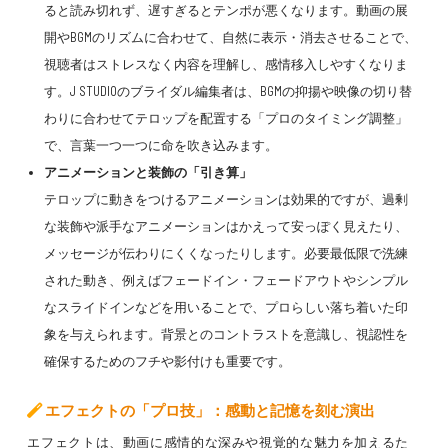
ると読み切れず、遅すぎるとテンポが悪くなります。動画の展
開やBGMのリズムに合わせて、自然に表示・消去させることで、
視聴者はストレスなく内容を理解し、感情移入しやすくなりま
す。J STUDIOのブライダル編集者は、BGMの抑揚や映像の切り替
わりに合わせてテロップを配置する「プロのタイミング調整」
で、言葉一つ一つに命を吹き込みます。
アニメーションと装飾の「引き算」
テロップに動きをつけるアニメーションは効果的ですが、過剰
な装飾や派手なアニメーションはかえって安っぽく見えたり、
メッセージが伝わりにくくなったりします。必要最低限で洗練
された動き、例えばフェードイン・フェードアウトやシンプル
なスライドインなどを用いることで、プロらしい落ち着いた印
象を与えられます。背景とのコントラストを意識し、視認性を
確保するためのフチや影付けも重要です。
エフェクトの「プロ技」：感動と記憶を刻む演出
エフェクトは、動画に感情的な深みや視覚的な魅力を加えるた