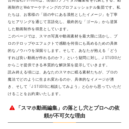
合同会社J STUDIOは、現役のブライダル編集者を代表とする、動
画制作とWebマーケティングのプロフェッショナル集団です。私
たちは、お客様の「頭の中にある漠然としたイメージ」を丁寧
なヒアリングを通じて言語化し、最終的な「ゴール」から逆算
した動画制作を得意としています。
このページでは、スマホ写真や動画素材を最大限に活かし、プ
ロのテロップやエフェクトで感動を何倍にも高めるための具体
的なノウハウを深掘りします。そして、あなたが抱える「どう
すれば良い動画が作れるのか？」という疑問に対し、J STUDIOだ
からこそ提供できる本質的な解決策を提示していきます。
読み終える頃には、あなたのスマホに眠る素材たちが、プロの
魔法でどのように生まれ変わるのか、具体的なイメージが湧
き、そして「J STUDIOに相談してみよう」と心から思っていただ
けることをお約束いたします。
「スマホ動画編集」の落とし穴とプロへの依
頼が不可欠な理由