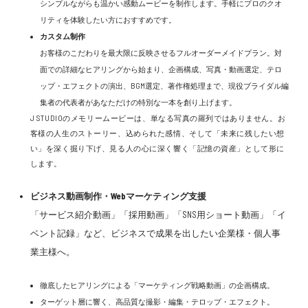
シンプルながらも温かい感動ムービーを制作します。手軽にプロのクオ
リティを体験したい方におすすめです。
カスタム制作
お客様のこだわりを最大限に反映させるフルオーダーメイドプラン。対
面での詳細なヒアリングから始まり、企画構成、写真・動画選定、テロ
ップ・エフェクトの演出、BGM選定、著作権処理まで、現役ブライダル編
集者の代表者があなただけの特別な一本を創り上げます。
J STUDIOのメモリームービーは、単なる写真の羅列ではありません。お
客様の人生のストーリー、込められた感情、そして「未来に残したい想
い」を深く掘り下げ、見る人の心に深く響く「記憶の資産」として形に
します。
ビジネス動画制作・Webマーケティング支援
「サービス紹介動画」「採用動画」「SNS用ショート動画」「イ
ベント記録」など、ビジネスで成果を出したい企業様・個人事
業主様へ。
徹底したヒアリングによる「マーケティング戦略動画」の企画構成。
ターゲット層に響く、高品質な撮影・編集・テロップ・エフェクト。