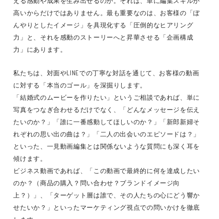
える感動や成果を生み出せるのか。それは、単に編集スキルが
高いからだけではありません。最も重要なのは、お客様の「ぼ
んやりとしたイメージ」を具現化する「圧倒的なヒアリング
力」と、それを感動のストーリーへと昇華させる「企画構成
力」にあります。
私たちは、対面やLINEでの丁寧な対話を通じて、お客様の動画
に対する「本当のゴール」を深掘りします。
「結婚式のムービーを作りたい」というご相談であれば、単に
写真をつなぎ合わせるだけでなく、「どんなメッセージを伝え
たいのか？」「誰に一番感動してほしいのか？」「新郎新婦そ
れぞれの思い出の曲は？」「二人の出会いのエピソードは？」
といった、一見動画編集とは関係ないような質問にも深く耳を
傾けます。
ビジネス動画であれば、「この動画で最終的に何を達成したい
のか？（商品の購入？問い合わせ？ブランドイメージ向
上？）」、「ターゲット層は誰で、その人たちの心にどう響か
せたいか？」といったマーケティング視点での問いかけを徹底