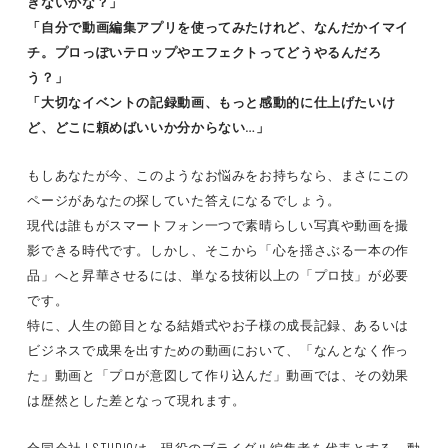
きないかな？」
「自分で動画編集アプリを使ってみたけれど、なんだかイマイ
チ。プロっぽいテロップやエフェクトってどうやるんだろ
う？」
「大切なイベントの記録動画、もっと感動的に仕上げたいけ
ど、どこに頼めばいいか分からない…」
もしあなたが今、このようなお悩みをお持ちなら、まさにこの
ページがあなたの探していた答えになるでしょう。
現代は誰もがスマートフォン一つで素晴らしい写真や動画を撮
影できる時代です。しかし、そこから「心を揺さぶる一本の作
品」へと昇華させるには、単なる技術以上の「プロ技」が必要
です。
特に、人生の節目となる結婚式やお子様の成長記録、あるいは
ビジネスで成果を出すための動画において、「なんとなく作っ
た」動画と「プロが意図して作り込んだ」動画では、その効果
は歴然とした差となって現れます。