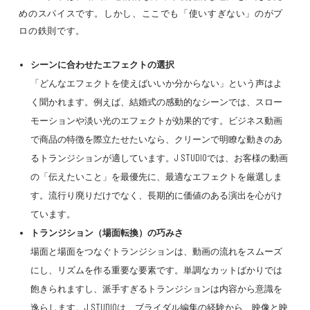
めのスパイスです。しかし、ここでも「使いすぎない」のがプ
ロの鉄則です。
シーンに合わせたエフェクトの選択
「どんなエフェクトを使えばいいか分からない」という声はよ
く聞かれます。例えば、結婚式の感動的なシーンでは、スロー
モーションや淡い光のエフェクトが効果的です。ビジネス動画
で商品の特徴を際立たせたいなら、クリーンで明瞭な動きのあ
るトランジションが適しています。J STUDIOでは、お客様の動画
の「伝えたいこと」を最優先に、最適なエフェクトを厳選しま
す。流行り廃りだけでなく、長期的に価値のある演出を心がけ
ています。
トランジション（場面転換）の巧みさ
場面と場面をつなぐトランジションは、動画の流れをスムーズ
にし、リズムを作る重要な要素です。単調なカットばかりでは
飽きられますし、派手すぎるトランジションは内容から意識を
逸らします。J STUDIOは、ブライダル編集の経験から、映像と映