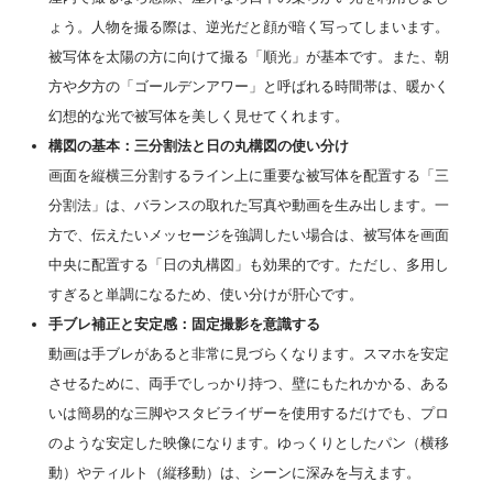
ょう。人物を撮る際は、逆光だと顔が暗く写ってしまいます。
被写体を太陽の方に向けて撮る「順光」が基本です。また、朝
方や夕方の「ゴールデンアワー」と呼ばれる時間帯は、暖かく
幻想的な光で被写体を美しく見せてくれます。
構図の基本：三分割法と日の丸構図の使い分け
画面を縦横三分割するライン上に重要な被写体を配置する「三
分割法」は、バランスの取れた写真や動画を生み出します。一
方で、伝えたいメッセージを強調したい場合は、被写体を画面
中央に配置する「日の丸構図」も効果的です。ただし、多用し
すぎると単調になるため、使い分けが肝心です。
手ブレ補正と安定感：固定撮影を意識する
動画は手ブレがあると非常に見づらくなります。スマホを安定
させるために、両手でしっかり持つ、壁にもたれかかる、ある
いは簡易的な三脚やスタビライザーを使用するだけでも、プロ
のような安定した映像になります。ゆっくりとしたパン（横移
動）やティルト（縦移動）は、シーンに深みを与えます。