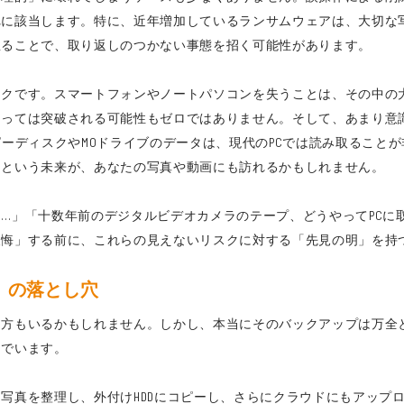
れに該当します。特に、近年増加しているランサムウェアは、大切な
怠ることで、取り返しのつかない事態を招く可能性があります。
スクです。スマートフォンやノートパソコンを失うことは、その中の
とっては突破される可能性もゼロではありません。そして、あまり意
ピーディスクやMOドライブのデータは、現代のPCでは読み取ること
」という未来が、あなたの写真や動画にも訪れるかもしれません。
…」「十数年前のデジタルビデオカメラのテープ、どうやってPCに
後悔」する前に、これらの見えないリスクに対する「先見の明」を持
」の落とし穴
る方もいるかもしれません。しかし、本当にそのバックアップは万全
んでいます。
写真を整理し、外付けHDDにコピーし、さらにクラウドにもアップ