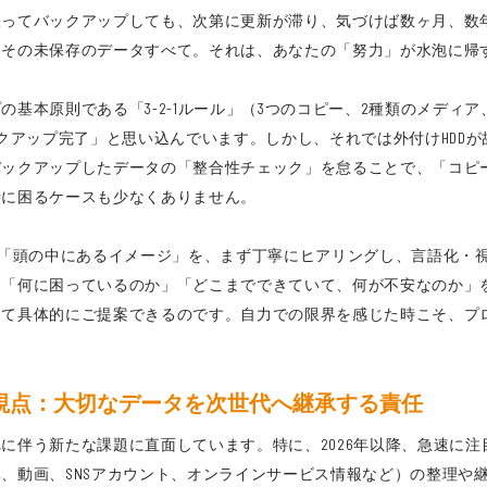
張ってバックアップしても、次第に更新が滞り、気づけば数ヶ月、数
はその未保存のデータすべて。それは、あなたの「努力」が水泡に帰
基本原則である「3-2-1ルール」（3つのコピー、2種類のメディ
ックアップ完了」と思い込んでいます。しかし、それでは外付けHDD
バックアップしたデータの「整合性チェック」を怠ることで、「コピ
時に困るケースも少なくありません。
安」や「頭の中にあるイメージ」を、まず丁寧にヒアリングし、言語化
。「何に困っているのか」「どこまでできていて、何が不安なのか」
して具体的にご提案できるのです。自力での限界を感じた時こそ、プ
の視点：大切なデータを次世代へ継承する責任
に伴う新たな課題に直面しています。特に、2026年以降、急速に
、動画、SNSアカウント、オンラインサービス情報など）の整理や