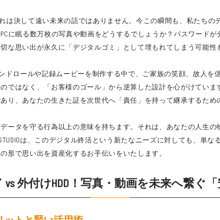
これは決して遠い未来の話ではありません。今この瞬間も、私たちの
PCに眠る数万枚の写真や動画をどうするでしょうか？パスワードが
大切な思い出が永久に「デジタルゴミ」として埋もれてしまう可能性
て、エンドロールや記録ムービーを制作する中で、ご家族の笑顔、故人
るのではなく、「お客様のゴール」から逆算した設計を心がけていま
であり、あなたの生きた証を次世代へ「責任」を持って継承するため
にデータを守る行為以上の意味を持ちます。それは、あなたの人生の
STUDIOは、このデジタル終活という新たなニーズに対しても、単
高の形で思い出を資産化するお手伝いをいたします。
 vs 外付けHDD！写真・動画を未来へ繋ぐ
リットと賢い活用術