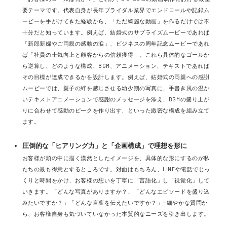
要テーマです。代表自身が長年ブライダル業界でエンドロールや記録ム
ービーを手がけてきた経験から、「ただ綺麗な動画」を作るだけでは不
十分だと知っています。例えば、結婚式のサプライズムービーであれば
「新郎新婦やご両親の感動の涙」、ビジネスの周年記念ムービーであれ
ば「社員の士気向上と顧客からの信頼獲得」。これら具体的なゴールか
ら逆算し、どのような構成、BGM、アニメーション、テキストであれば
その目標が達成できるかを設計します。例えば、結婚式の両親への感謝
ムービーでは、親子の絆を感じさせる幼少期の写真に、手書き風の温か
いテキストアニメーションで感謝のメッセージを添え、BGMの盛り上が
りに合わせて感動のピークを作り出す、といった緻密な構成を組み立て
ます。
圧倒的な「ヒアリング力」と「企画構成」で理想を形に
お客様が頭の中に描く漠然としたイメージを、具体的な形にするのが私
たちの最も得意とするところです。対面はもちろん、LINEや電話でじっ
くりと時間をかけ、お客様の想いを丁寧に「言語化」し「視覚化」して
いきます。「どんな写真がありますか？」「どんなエピソードを盛り込
みたいですか？」「どんな言葉を伝えたいですか？」—細やかな質問か
ら、お客様自身も気づいていなかった本質的なニーズを引き出します。