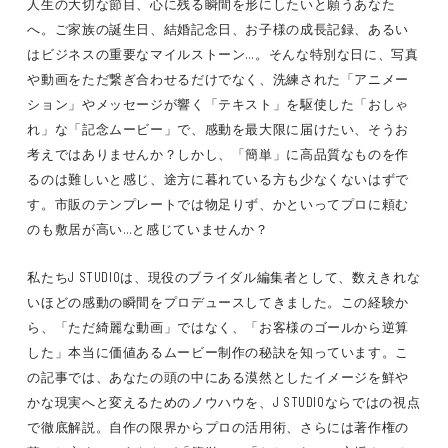
人生の大切な節目、心に残る瞬間を形にしたいと願うあなた
へ。ご家族の誕生日、結婚記念日、お子様の成長記録、あるい
はビジネスの重要なマイルストーン…。そんな特別な日に、写真
や動画をただ繋ぎ合わせるだけでなく、洗練された「アニメー
ション」やメッセージが響く「テキスト」を駆使した「おしゃ
れ」な「記念ムービー」で、感動を最大限に届けたい、そうお
考えではありませんか？しかし、「簡単」に高品質なものを作
るのは難しいと感じ、途方に暮れている方も少なくないはずで
す。市販のテンプレートでは物足りず、かといってプロに頼む
のも敷居が高い…と感じていませんか？
私たちJ STUDIOは、現役のブライダル編集者として、数えきれな
いほどの感動の瞬間をプロデュースしてきました。この経験か
ら、「ただ綺麗な動画」ではなく、「お客様のゴールから逆算
した」本当に価値あるムービー制作の秘訣を知っています。こ
の記事では、あなたの頭の中にある漠然としたイメージを鮮や
かな現実へと変えるためのノウハウを、J STUDIOならではの視点
で徹底解説。自作の限界からプロの活用術、さらには著作権の