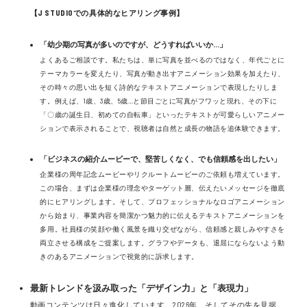
【J STUDIOでの具体的なヒアリング事例】
「幼少期の写真が多いのですが、どうすればいいか…」
よくあるご相談です。私たちは、単に写真を並べるのではなく、年代ごとに
テーマカラーを変えたり、写真が動き出すアニメーション効果を加えたり、
その時々の思い出を短く詩的なテキストアニメーションで表現したりしま
す。例えば、1歳、3歳、5歳…と節目ごとに写真がフワッと現れ、その下に
「〇歳の誕生日、初めての自転車」といったテキストが可愛らしいアニメー
ションで表示されることで、視聴者は自然と成長の物語を追体験できます。
「ビジネスの紹介ムービーで、堅苦しくなく、でも信頼感を出したい」
企業様の周年記念ムービーやリクルートムービーのご依頼も増えています。
この場合、まずは企業様の理念やターゲット層、伝えたいメッセージを徹底
的にヒアリングします。そして、プロフェッショナルなロゴアニメーション
から始まり、事業内容を簡潔かつ魅力的に伝えるテキストアニメーションを
多用。社員様の笑顔や働く風景を織り交ぜながら、信頼感と親しみやすさを
両立させる構成をご提案します。グラフやデータも、退屈にならないよう動
きのあるアニメーションで視覚的に訴求します。
最新トレンドを汲み取った「デザイン力」と「表現力」
動画コンテンツは日々進化しています。2026年、そしてその先を見据