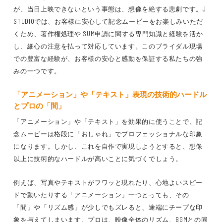
が、当日上映できないという事態は、想像を絶する悲劇です。J
STUDIOでは、お客様に安心して記念ムービーをお楽しみいただ
くため、著作権処理やISUM申請に関する専門知識と経験を活か
し、細心の注意を払って対応しています。このブライダル現場
での豊富な経験が、お客様の安心と感動を保証する私たちの強
みの一つです。
「アニメーション」や「テキスト」表現の技術的ハードル
とプロの「間」
「アニメーション」や「テキスト」を効果的に使うことで、記
念ムービーは格段に「おしゃれ」でプロフェッショナルな印象
になります。しかし、これを自作で実現しようとすると、想像
以上に技術的なハードルが高いことに気づくでしょう。
例えば、写真やテキストがフワッと現れたり、心地よいスピー
ドで動いたりする「アニメーション」一つとっても、その
「間」や「リズム感」が少しでもズレると、途端にチープな印
象を与えてしまいます。プロは、映像全体のリズム、BGMとの同