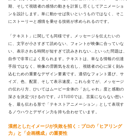
期、そして視聴者の感情の動きを計算し尽くしてアニメーショ
ンを設計します。単に動かせば良いというものではなく、そこ
にストーリーと感情を乗せる技術が求められるのです。
「テキスト」に関しても同様です。メッセージを伝えたいの
に、文字が小さすぎて読めない、フォントが映像に合っていな
い、表示される時間が短すぎて読みきれない…といった問題は、
自作で非常によく見られます。テキストは、単なる情報の伝達
手段ではなく、映像の雰囲気を左右し、視聴者の心に深く刻み
込むための重要なデザイン要素です。適切なフォント選び、サ
イズ、色、配置、そして表示速度。これら全てが、メッセージ
の伝わり方、ひいてはムービー全体の「おしゃれ」度と感動の
深さを決定づけるのです。J STUDIOでは、言葉にならない想い
を、最も伝わる形で「テキストアニメーション」として表現す
るノウハウとデザイン力を持ち合わせています。
漠然としたイメージが失敗を招く：プロの「ヒアリング
力」と「企画構成」の重要性