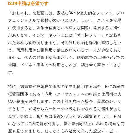
ISUM申請は必須です
「おしゃれ」な動画には、素敵なBGMや魅力的なフォント、プロ
フェッショナルな素材が欠かせません。しかし、これらを安易
に使用すると、著作権侵害という重大な問題に発展する可能性
があります。インターネット上には「著作権フリー」と記載さ
れた素材も多数ありますが、その利用規約を詳細に確認しない
と、商用利用や公開利用が禁止されているケースが少なくあり
ません。個人の鑑賞用ならまだしも、結婚式での上映やSNSでの
公開、ビジネス用途での利用となれば、話は全く変わってきま
す。
特に、結婚式や披露宴で市販の楽曲を使用する場合、BGMの著作
権管理団体である「ISUM（アイサム）」への申請と使用料の支
払い義務が発生します。この申請を怠った場合、最悪のシナリ
オとして、式場からムービーの上映を拒否される可能性があり
ます。実際に、私たちは現役のブライダル編集者として、直前
になってBGMの問題が発覚し、新郎新婦が途方に暮れる場面を何
度も見てきました。せっかく心を込めて作った記念ムービー