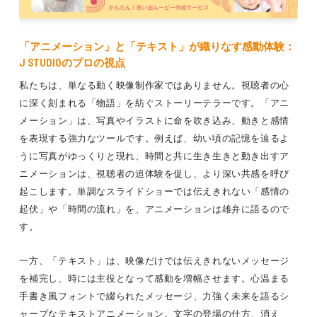
「アニメーション」と「テキスト」が織りなす感動体験：
J STUDIOのプロの視点
私たちは、単なる動く映像制作家ではありません。視聴者の心
に深く刻まれる「物語」を紡ぐストーリーテラーです。「アニ
メーション」は、写真やイラストに命を吹き込み、動きと感情
を表現する強力なツールです。例えば、幼い頃の記憶を辿るよ
うに写真がゆっくりと現れ、時間と共に生き生きと動き出すア
ニメーションは、視聴者の追体験を促し、より深い共感を呼び
起こします。単調なスライドショーでは伝えきれない「感情の
起伏」や「時間の流れ」を、アニメーションは雄弁に語るので
す。
一方、「テキスト」は、映像だけでは伝えきれないメッセージ
を補完し、時には主役となって感動を増幅させます。心温まる
手書き風フォントで綴られたメッセージ、力強く未来を語るシ
ャープなテキストアニメーション。文字の登場の仕方、消え