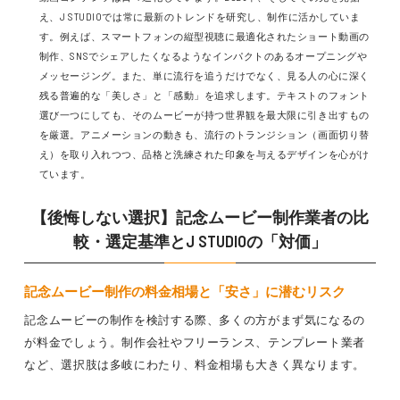
え、J STUDIOでは常に最新のトレンドを研究し、制作に活かしていま
す。例えば、スマートフォンの縦型視聴に最適化されたショート動画の
制作、SNSでシェアしたくなるようなインパクトのあるオープニングや
メッセージング。また、単に流行を追うだけでなく、見る人の心に深く
残る普遍的な「美しさ」と「感動」を追求します。テキストのフォント
選び一つにしても、そのムービーが持つ世界観を最大限に引き出すもの
を厳選。アニメーションの動きも、流行のトランジション（画面切り替
え）を取り入れつつ、品格と洗練された印象を与えるデザインを心がけ
ています。
【後悔しない選択】記念ムービー制作業者の比
較・選定基準とJ STUDIOの「対価」
記念ムービー制作の料金相場と「安さ」に潜むリスク
記念ムービーの制作を検討する際、多くの方がまず気になるの
が料金でしょう。制作会社やフリーランス、テンプレート業者
など、選択肢は多岐にわたり、料金相場も大きく異なります。