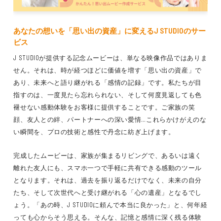
あなたの想いを「思い出の資産」に変えるJ STUDIOのサー
ビス
J STUDIOが提供する記念ムービーは、単なる映像作品ではありま
せん。それは、時が経つほどに価値を増す「思い出の資産」で
あり、未来へと語り継がれる「感情の記録」です。私たちが目
指すのは、一度見たら忘れられない、そして何度見返しても色
褪せない感動体験をお客様に提供することです。ご家族の笑
顔、友人との絆、パートナーへの深い愛情…これらかけがえのな
い瞬間を、プロの技術と感性で丹念に紡ぎ上げます。
完成したムービーは、家族が集まるリビングで、あるいは遠く
離れた友人にも、スマホ一つで手軽に共有できる感動のツール
となります。それは、過去を振り返るだけでなく、未来の自分
たち、そして次世代へと受け継がれる「心の遺産」となるでし
ょう。「あの時、J STUDIOに頼んで本当に良かった」と、何年経
っても心からそう思える。そんな、記憶と感情に深く残る体験