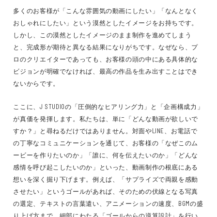
多くのお客様が「こんな雰囲気の動画にしたい」「なんとなく
おしゃれにしたい」という漠然としたイメージをお持ちです。
しかし、この漠然としたイメージのまま制作を進めてしまう
と、完成形が期待と異なる結果になりがちです。なぜなら、プ
ロのクリエイターであっても、お客様の頭の中にある具体的な
ビジョンが明確でなければ、最高の作品を生み出すことはでき
ないからです。
ここに、J STUDIOの「圧倒的なヒアリング力」と「企画構成力」
が真価を発揮します。私たちは、単に「どんな動画が欲しいで
すか？」と尋ねるだけではありません。対面やLINE、お電話で
の丁寧なコミュニケーションを通じて、お客様の「なぜこのム
ービーを作りたいのか」「誰に、何を伝えたいのか」「どんな
感情を呼び起こしたいのか」といった、動画制作の根底にある
想いを深く掘り下げます。例えば、「サプライズで両親を感動
させたい」というゴールがあれば、そのための伏線となる写真
の選定、テキストの言葉遣い、アニメーションの速度、BGMの盛
り上げ方まで、細部にわたる「ゴールからの逆算設計」を行い