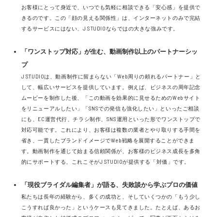
お客様にとって身近で、いつでも気軽に相談できる「安心感」を提供で
きるのです。この「顔の見える関係性」は、インターネットのみで完結
するサービスにはない、J STUDIOならではの大きな強みです。
「ワンストップ対応」が生む、動画制作以上のパートナーシッ
プ
J STUDIOは、動画制作に留まらない「Web周りの頼れるパートナー」と
して、幅広いサービスを提供しています。例えば、ビジネスの周年記念
ムービーを制作した後、「この動画を効果的に見せるためのWebサイト
をリニューアルしたい」「SNSでの発信も強化したい」といったご相談
にも、EC運営代行、チラシ制作、SNS運用といった形でワンストップで
対応可能です。これにより、お客様は複数の業者とやり取りする手間を
省き、一貫したブランドイメージでWeb戦略を展開することができま
す。動画制作を通じて始まる信頼関係が、お客様のビジネス成長を多角
的にサポートする、これこそがJ STUDIOが提供する「対価」です。
「現役ブライダル編集者」が語る、失敗談から学ぶプロの価値
私たちは長年の経験から、多くの成功と、そしていくつかの「もう少し
こうすれば良かった」というケースも見てきました。たとえば、あるお