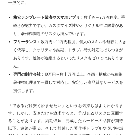
一般的に、
格安テンプレート業者やスマホアプリ：
数千円～2万円程度。手
軽さが魅力ですが、カスタマイズ性やオリジナル性に限界があ
り、著作権問題のリスクも潜んでいます。
フリーランス：
数万円～10万円程度。個人のスキルや経験に大き
く依存し、クオリティや納期、トラブル時の対応にばらつきが
あります。連絡が途絶えるといったリスクもゼロではありませ
ん。
専門の制作会社：
10万円～数十万円以上。企画・構成から編集、
著作権処理まで一貫して対応し、安定した高品質なサービスを
提供します。
「できるだけ安く済ませたい」というお気持ちはよくわかりま
す。しかし、安さだけを追求すると、予期せぬリスクに直面す
ることがあります。納期遅延、完成したムービーの品質が期待
以下、連絡が滞る、そして前述した著作権トラブルやISUM申請