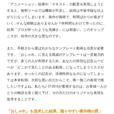
「アニメーション」効果や「テキスト」の配置を実現しようと
すると、無料ツールでは機能が不足し、結局は中途半端な仕上
がりになってしまいます。操作が複雑で、時間ばかりが過ぎて
いく…そんな経験はありませんか？何時間もかけて作ったのに、
結局「プロが作ったような洗練さ」には程遠い。このギャップ
こそが、自作の大きな壁なのです。
また、手軽さから選ばれがちなテンプレート動画も注意が必要
です。「おしゃれ」に見える既成のテンプレートは一見魅力的
ですが、多くの人が利用するため、あなたの特別な記念ムービ
ーが「どこかで見たことのある動画」になってしまうリスクが
あります。せっかくの記念が、没個性的なものになってしまっ
ては本末転倒。大切な思い出だからこそ、唯一無二の表現で残
したいですよね。私たちJ STUDIOが重視するのは、お客様一人ひ
とりの物語を深く掘り下げ、その方だけのオリジナルな表現を
追求することです。
「おしゃれ」を追求した結果、陥りやすい著作権の罠：