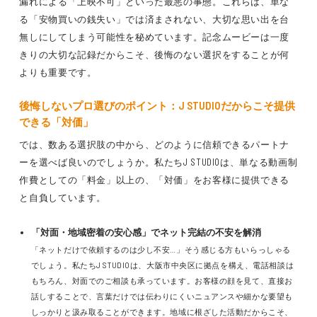
漏れによる「上映不可」といった最悪の事態。これらは、単な
る「安物買いの銭失い」では済まされない、大切な思い出を台
無しにしてしまう可能性を秘めています。記念ムービーは一度
きりの大切な記録だからこそ、後悔のない選択をすることが何
よりも重要です。
後悔しないプロ選びのポイント：J STUDIOだからこそ提供
できる「対価」
では、数ある選択肢の中から、どのように信頼できるパートナ
ーを選べば良いのでしょうか。私たちJ STUDIOは、単なる動画制
作費としての「料金」以上の、「対価」をお客様に提供できる
と自負しています。
「対面・地域密着の安心感」でネット完結の不安を解消
「ネットだけで依頼するのは少し不安…」そう感じる方もいらっしゃる
でしょう。私たちJ STUDIOは、大阪市中央区に拠点を構え、電話相談は
もちろん、対面でのご相談も承っています。お客様の顔を見て、直接お
話しすることで、言葉だけでは伝わりにくいニュアンスや細かな要望も
しっかりと汲み取ることができます。地域に根ざした活動だからこそ、