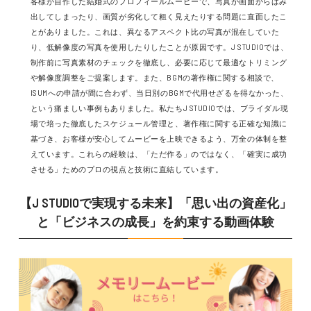
客様が自作した結婚式のプロフィールムービーで、写真が画面からはみ
出してしまったり、画質が劣化して粗く見えたりする問題に直面したこ
とがありました。これは、異なるアスペクト比の写真が混在していた
り、低解像度の写真を使用したりしたことが原因です。J STUDIOでは、
制作前に写真素材のチェックを徹底し、必要に応じて最適なトリミング
や解像度調整をご提案します。また、BGMの著作権に関する相談で、
ISUMへの申請が間に合わず、当日別のBGMで代用せざるを得なかった、
という痛ましい事例もありました。私たちJ STUDIOでは、ブライダル現
場で培った徹底したスケジュール管理と、著作権に関する正確な知識に
基づき、お客様が安心してムービーを上映できるよう、万全の体制を整
えています。これらの経験は、「ただ作る」のではなく、「確実に成功
させる」ためのプロの視点と技術に直結しています。
【J STUDIOで実現する未来】「思い出の資産化」
と「ビジネスの成長」を約束する動画体験