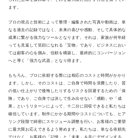
ます。
プロの視点と技術によって整理・編集された写真や動画は、単
なる過去の記録ではなく、未来の喜びや感動、そして具体的な
成果に繋がる強力なツールとなります。それは、家族が何年経
っても見返して笑顔になれる「宝物」であり、ビジネスにおい
ては顧客の心を掴み、信頼を構築し、最終的にコンバージョン
へと導く「強力な武器」となり得ます。
もちろん、プロに依頼する際には相応のコストと時間がかかり
ます。しかし、そのコストは、ご自身で時間を浪費したり、質
の低い仕上がりで後悔したりするリスクを回避するための「保
険」であり、ご自身では決して生み出せない「感動」や「成
果」というリターンによって、十二分に回収できると私たちは
確信しています。制作にかかる期間やコストについても、ヒア
リング段階で綿密にスケジュール調整を行い、お客様のご要望
に最大限お応えできるよう努めます。私たちは、単なる依頼先
ではなく、お客様の「記憶」と「未来」を共にデザインする、