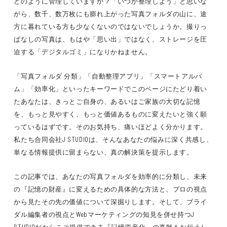
どのように管理していますか？「いつか整理しよう」と思いな
がら、数千、数万枚にも膨れ上がった写真フォルダの山に、途
方に暮れている方も少なくないのではないでしょうか。撮りっ
ぱなしの写真は、もはや「思い出」ではなく、ストレージを圧
迫する「デジタルゴミ」になりかねません。
「写真フォルダ 分類」「自動整理アプリ」「スマートアルバ
ム」「効率化」といったキーワードでこのページにたどり着い
たあなたは、きっとご自身の、あるいはご家族の大切な記憶
を、もっと見やすく、もっと価値あるものに変えたいと強く願
っているはずです。そのお気持ち、痛いほどよく分かります。
私たち合同会社J STUDIOは、そんなあなたの悩みに深く共感し、
単なる情報提供に留まらない、真の解決策を提示します。
この記事では、あなたの写真フォルダを効率的に分類し、未来
の『記憶の財産』に変えるための具体的な方法と、プロの視点
から見たその先の価値について深掘りします。そして、ブライ
ダル編集者の視点とWebマーケティングの知見を併せ持つJ