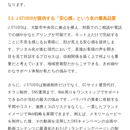
なります。
3.2. J STUDIOが提供する「安心感」という名の最高品質
J STUDIOは、大阪市中央区に拠点を構え、対面でのご相談や電話
での細やかなヒアリングが可能です。ネット上だけで完結する
ことに不安を感じるお客様に、顔が見える安心感を提供しま
す。デジタル化が進む現代において、直接お客様の声を聞き、
目を見て対話するプロセスは、信頼関係を築く上で何よりも重
要だと考えています。地域密着型だからこそできる、きめ細や
かなサポート体制が私たちの強みです。
さらに、J STUDIOは動画制作だけでなく、ECサイト運営代行、
チラシ制作、SNS運用まで、Web周りをワンストップでサポート
できるのが当社の最大の強みです。バラバラの業者に依頼する
手間やコスト、連携ミスのリスクをなくし、一貫したブランド
イメージでWeb戦略を展開できます。例えば、メモリームービー
を制作した後、その動画を活用したSNSキャンペーンの企画や、
動画コンテンツに最適化されたLP（ランディングページ）の制