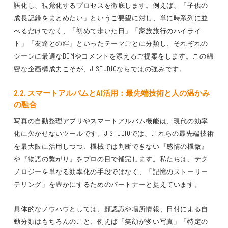
語化し、視覚化するプロセスを徹底します。例えば、「子供の
成長記録をまとめたい」というご要望に対し、単に時系列に並
べるだけでなく、「初めて歩いた日」「家族旅行のハイライ
ト」「友達との絆」といったテーマごとに分類し、それぞれの
シーンに最適なBGMやコメントを添えるご提案をします。この綿
密な企画構成力こそが、J STUDIOならではの強みです。
2.2. スマートアルバムとAI活用：最先端技術と人の温かみ
の融合
写真の自動整理アプリやスマートアルバム機能は、現代の効率
化に欠かせないツールです。J STUDIOでは、これらの最先端技術
を最大限に活用しつつ、機械では判断できない『感情の機微』
や『物語の繋がり』をプロの目で補完します。私たちは、テク
ノロジーを単なる効率化の手段ではなく、「記憶のストーリー
テリング」を豊かにするためのパートナーと捉えています。
具体的なノウハウとしては、顔認識や場所情報、日付による自
動分類はもちろんのこと、例えば「笑顔が多い写真」「特定の