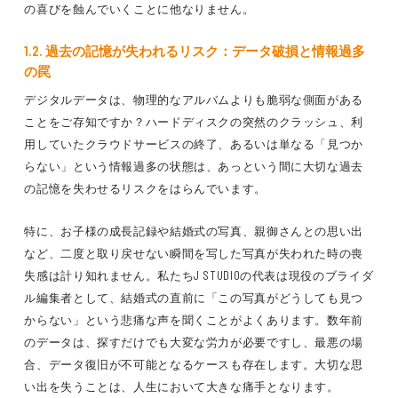
の喜びを蝕んでいくことに他なりません。
1.2. 過去の記憶が失われるリスク：データ破損と情報過多
の罠
デジタルデータは、物理的なアルバムよりも脆弱な側面がある
ことをご存知ですか？ハードディスクの突然のクラッシュ、利
用していたクラウドサービスの終了、あるいは単なる「見つか
らない」という情報過多の状態は、あっという間に大切な過去
の記憶を失わせるリスクをはらんでいます。
特に、お子様の成長記録や結婚式の写真、親御さんとの思い出
など、二度と取り戻せない瞬間を写した写真が失われた時の喪
失感は計り知れません。私たちJ STUDIOの代表は現役のブライダ
ル編集者として、結婚式の直前に「この写真がどうしても見つ
からない」という悲痛な声を聞くことがよくあります。数年前
のデータは、探すだけでも大変な労力が必要ですし、最悪の場
合、データ復旧が不可能となるケースも存在します。大切な思
い出を失うことは、人生において大きな痛手となります。