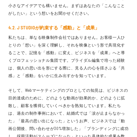
小さなアイデアでも構いません。まずはあなたの「こんなこと
がしたい」という想いをお聞かせください。
4.2. J STUDIOが約束する「感動」と「成果」
私たちは、単なる映像制作会社ではありません。お客様一人ひ
とりの「想い」を深く理解し、それを映像という形で具現化す
ることで、記憶を「感動」に変え、ビジネスを「成果」へと導
くプロフェッショナル集団です。ブライダル編集で培った経験
は、個人の思い出を形にする際に、見る人の心を揺さぶる「共
感」と「感動」をいかに生み出すかを知っています。
そして、Webマーケティングのプロとしての知見は、ビジネスの
目的達成のために、どのような動画が効果的か、どのように拡
散し、顧客を獲得していくべきかを熟知しています。私たち
は、過去の制作事例において、結婚式では「涙が止まらなかっ
た」「最高の思い出になった」というお声、ビジネスでは「動
画公開後、問い合わせが30%増加した」「ブランディングに成功
し、採用活動がスムーズになった」といった具体的な成果を数