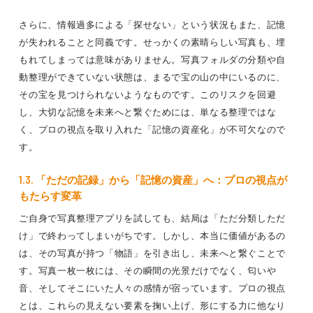
さらに、情報過多による「探せない」という状況もまた、記憶
が失われることと同義です。せっかくの素晴らしい写真も、埋
もれてしまっては意味がありません。写真フォルダの分類や自
動整理ができていない状態は、まるで宝の山の中にいるのに、
その宝を見つけられないようなものです。このリスクを回避
し、大切な記憶を未来へと繋ぐためには、単なる整理ではな
く、プロの視点を取り入れた「記憶の資産化」が不可欠なので
す。
1.3. 「ただの記録」から「記憶の資産」へ：プロの視点が
もたらす変革
ご自身で写真整理アプリを試しても、結局は「ただ分類しただ
け」で終わってしまいがちです。しかし、本当に価値があるの
は、その写真が持つ「物語」を引き出し、未来へと繋ぐことで
す。写真一枚一枚には、その瞬間の光景だけでなく、匂いや
音、そしてそこにいた人々の感情が宿っています。プロの視点
とは、これらの見えない要素を掬い上げ、形にする力に他なり