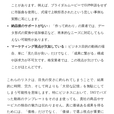
ことがあります。例えば、ブライダルムービーでISUM申請をせず
に市販曲を使用し、式場で上映拒否されたという悲しい事例も
実際に耳にします。
納品後のサポートがない：
「作って終わり」の業者では、デー
タ形式の変換や追加修正など、将来的なニーズに対応してもら
えない可能性があります。
マーケティング視点が欠如している：
ビジネス目的の動画の場
合、単に「見た目が良い」だけでなく、「成果に繋がる」構成
や訴求力が不可欠です。格安業者では、この視点が欠けている
ことがほとんどです。
これらのリスクは、目先の安さに釣られてしまうことで、結果
的に時間、労力、そして何よりも「大切な記憶」を無駄にして
しまう可能性を意味します。特にビジネスにおいて、SNSでバズ
った動画のテンプレートをそのまま使っても、貴社の商品やサ
ービスの独自の魅力は伝わりません。真に価値ある成果を得る
ためには、「価格」だけでなく、「価値」で選ぶ視点が重要に