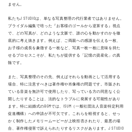
ません。
私たちJ STUDIOは、単なる写真整理の代行業者ではありません。
ブライダル編集で培った『お客様のゴールから逆算する』視点
で、どの写真が、どのような文脈で、誰の心を動かすのかを徹
底的に考え抜きます。例えば、ご両親への感謝を伝える一枚、
お子様の成長を象徴する一枚など、写真一枚一枚に意味を持た
せるプロセスこそが、私たちが提供する「記憶の資産化」の真
髄です。
また、写真整理のその先、例えばそれらを動画として活用する
場合、特に注意すべきは著作権や肖像権の問題です。市販され
ている音楽を無許可で使用したり、写っている方の同意なく公
開したりすることは、法的なトラブルに発展する可能性があり
ます。特に結婚式のBGMでは、ISUM（一般社団法人音楽特定利用
促進機構）への申請が不可欠です。これらを軽視すると、せっ
かく制作したメモリームービーが上映拒否されたり、最悪の場
合、著作権侵害で訴えられたりするリスクがあります。J STUDIO