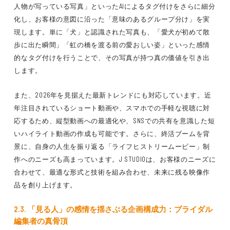
人物が写っている写真」といったAIによるタグ付けをさらに細分
化し、お客様の意図に沿った「意味のあるグループ分け」を実
現します。単に「犬」と認識された写真も、「愛犬が初めて散
歩に出た瞬間」「虹の橋を渡る前の愛おしい姿」といった感情
的なタグ付けを行うことで、その写真が持つ真の価値を引き出
します。
また、2026年を見据えた最新トレンドにも対応しています。近
年注目されているショート動画や、スマホでの手軽な視聴に対
応するため、縦型動画への最適化や、SNSでの共有を意識した短
いハイライト動画の作成も可能です。さらに、終活ブームを背
景に、自身の人生を振り返る「ライフヒストリームービー」制
作へのニーズも高まっています。J STUDIOは、お客様のニーズに
合わせて、最適な形式と技術を組み合わせ、未来に残る映像作
品を創り上げます。
2.3. 「見る人」の感情を揺さぶる企画構成力：ブライダル
編集者の真骨頂