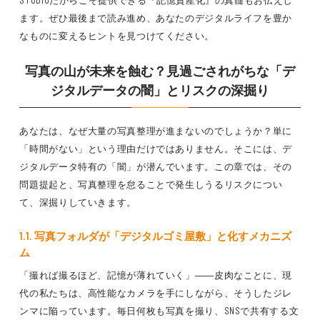
STUDIOだからこそ提供できる『記憶資産化』の真髄もお伝えし
ます。ぜひ最後まで読み進め、あなたのデジタルライフを豊か
なものに変えるヒントを見つけてください。
写真の山が未来を蝕む？見過ごされがちな「デ
ジタルデータの闇」とリスクの深掘り
あなたは、なぜ大量の写真整理が進まないのでしょうか？単に
「時間がない」という理由だけではありません。そこには、デ
ジタルデータ特有の「闇」が潜んでいます。この章では、その
問題提起と、写真整理を怠ることで発生しうるリスクについ
て、深掘りしていきます。
1.1. 写真フォルダが「デジタルゴミ屋敷」と化すメカニズ
ム
「撮れば撮るほど、記憶が薄れていく」――皮肉なことに、現
代の私たちは、高性能なカメラを手にしながら、そうしたジレ
ンマに陥っています。毎日何枚も写真を撮り、SNSで共有する文