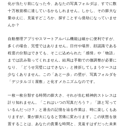
化が当たり前になった今、あなたの写真フォルダは、すでに数
十万枚規模に達しているかもしれません。しかし、その膨大な
量ゆえに、見返すどころか、探すことすら億劫になっていませ
んか？
自動整理アプリやスマートアルバム機能は確かに便利ですが、
多くの場合、完璧ではありません。日付や場所、顔認識である
程度の分類はできても、そこに込められた「感情」や「物語」
までは読み取ってくれません。結局は手動での微調整が必要に
なり、「どうせ完璧にはできない」と挫折してしまうケースは
少なくありません。この「あと一歩」の壁が、写真フォルダを
「デジタルゴミ屋敷」と化すメカニズムなのです。
一枚一枚分類する時間の膨大さ、それが生む精神的ストレスは
計り知れません。「これはいつの写真だろう？」「誰と写って
いるんだっけ？」と過去の記憶を辿る作業は、時に楽しくもあ
りますが、量が膨大になると苦痛に変わります。この状態を放
置することは、あなたの貴重な時間と、見返すはずだった未来