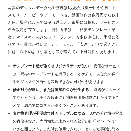
写真のデジタルデータ化や整理は1枚あたり数十円から数百円、
メモリームービーやプロモーション動画制作は数万円から数十
万円、場合によってはそれ以上と、市場には幅広いサービスと
料金設定が存在します。特に近年は、「格安テンプレート業
者」や「スキルのみのフリーランス」も多数存在し、手軽に依
頼できる環境が整いました。しかし、「安さ」だけで選ぶこと
には、以下のような落とし穴が潜んでいる可能性があります。
テンプレート感が強くオリジナリティがない：
安価なサービス
は、既存のテンプレートを流用することが多く、あなたの個性
やビジネスの独自性を表現できない可能性があります。
修正対応が遅い、または追加料金が発生する：
連絡がスムーズ
でなかったり、小さな修正にも別途費用を請求されたりするこ
とで、結果的にコストが高くつくことがあります。
著作権処理が不明瞭で後々トラブルになる：
BGMの著作権や写真
の肖像権など、専門知識が求められる部分の処理が不十分で、
いざ公開しようとした時に使用できない、といった事態に陥る