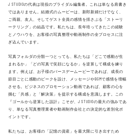
J STUDIOの代表は現役のブライダル編集者。これは単なる肩書き
ではありません。結婚式のムービーは、新郎新婦だけでなく、
ご両親、友人、そしてゲスト全員の感情を揺さぶる「ストーリ
ーテリング」の結晶です。私たちは、長年培ってきたこの経験
とノウハウを、お客様の写真整理や動画制作の全プロセスに注
ぎ込んでいます。
写真フォルダの分類一つとっても、私たちは「どこで感動が生
まれるか」「どの写真で笑顔になるか」を逆算して構成を練り
ます。例えば、お子様のバースデームービーであれば、成長の
節目ごとに感動のピークを設け、メッセージやBGMで感情を増幅
させる。ビジネスのプロモーション動画であれば、顧客の心を
掴む「共感」と「解決策」を提示する構成を意識します。この
『ゴールから逆算した設計』こそが、J STUDIOの最大の強みであ
り、単なる写真整理業者や動画制作会社との決定的な差別化ポ
イントです。
私たちは、お客様の「記憶の資産」を最大限に引き出すため