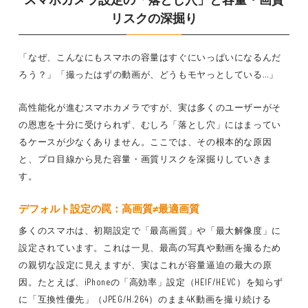
リスクの深掘り
「なぜ、こんなにもスマホの容量はすぐにいっぱいになるんだ
ろう？」「撮ったはずの動画が、どうもモヤっとしている…」
高性能化が進むスマホカメラですが、実は多くのユーザーがそ
の恩恵を十分に受けられず、むしろ「落とし穴」にはまってい
るケースが少なくありません。ここでは、その根本的な原因
と、プロ目線から見た容量・画質リスクを深掘りしていきま
す。
デフォルト設定の罠：高画質≠最適画質
多くのスマホは、初期設定で「最高画質」や「最大解像度」に
設定されています。これは一見、最高の写真や動画を撮るため
の親切な設定に見えますが、実はこれが容量逼迫の最大の原
因。たとえば、iPhoneの「高効率」設定（HEIF/HEVC）を知らず
に「互換性優先」（JPEG/H.264）のまま4K動画を撮り続ける