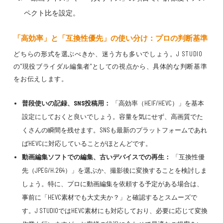
ペクト比を設定。
「高効率」と「互換性優先」の使い分け：プロの判断基準
どちらの形式を選ぶべきか、迷う方も多いでしょう。J STUDIO
の"現役ブライダル編集者"としての視点から、具体的な判断基準
をお伝えします。
普段使いの記録、SNS投稿用：
「高効率（HEIF/HEVC）」を基本
設定にしておくと良いでしょう。容量を気にせず、高画質でた
くさんの瞬間を残せます。SNSも最新のプラットフォームであれ
ばHEVCに対応していることがほとんどです。
動画編集ソフトでの編集、古いデバイスでの再生：
「互換性優
先（JPEG/H.264）」を選ぶか、撮影後に変換することを検討しま
しょう。特に、プロに動画編集を依頼する予定がある場合は、
事前に「HEVC素材でも大丈夫か？」と確認するとスムーズで
す。J STUDIOではHEVC素材にも対応しており、必要に応じて変換