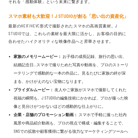
それを「感動体験」という未来に繋ぎます。
スマホ素材も大歓迎！J STUDIOが創る「思い出の資産化」
最新のHEIF/HEVC形式で撮影されたスマホの高画質素材。J
STUDIOでは、これらの素材を最大限に活かし、お客様の目的に
合わせたハイクオリティな映像作品へと昇華させます。
家族のメモリームービー：
お子様の成長記録、旅行の思い出、
結婚記念日…スマホで撮りためた写真や動画を、プロのストーリ
ーテリングで感動的な一本の作品に。見るたびに家族の絆が深
まる、かけがえのない宝物になります。
ブライダルムービー：
友人やご家族がスマホで撮影してくれた
祝福の瞬間も、J STUDIOの編集技術にかかれば、プロが撮った映
像と見分けがつかないほどの感動的な仕上がりに。
企業・店舗のプロモーション動画：
スマホで手軽に撮った社内
風景や商品紹介動画も、プロの視点で構成・編集することで、
SNSでの拡散や顧客獲得に繋がる強力なマーケティングツールへ