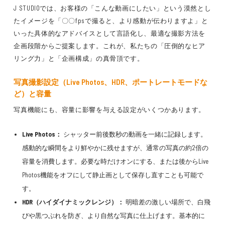
J STUDIOでは、お客様の「こんな動画にしたい」という漠然とし
たイメージを「〇〇fpsで撮ると、より感動が伝わりますよ」と
いった具体的なアドバイスとして言語化し、最適な撮影方法を
企画段階からご提案します。これが、私たちの「圧倒的なヒア
リング力」と「企画構成」の真骨頂です。
写真撮影設定（Live Photos、HDR、ポートレートモードな
ど）と容量
写真機能にも、容量に影響を与える設定がいくつかあります。
Live Photos：
シャッター前後数秒の動画を一緒に記録します。
感動的な瞬間をより鮮やかに残せますが、通常の写真の約2倍の
容量を消費します。必要な時だけオンにする、または後からLive
Photos機能をオフにして静止画として保存し直すことも可能で
す。
HDR（ハイダイナミックレンジ）：
明暗差の激しい場所で、白飛
びや黒つぶれを防ぎ、より自然な写真に仕上げます。基本的に