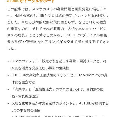
STUDIOがトータルサポート
この記事では、スマホカメラの容量問題と画質劣化に悩む方々
へ、HEIF/HEVCの活用術とプロ目線の設定ノウハウを徹底解説し
ました。単なる技術的な解決策に留まらず、なぜこれらの設定
が重要なのか、そしてそれが将来の「大切な思い出」や「ビジ
ネスの成長」にどう繋がるのかを、J STUDIOの"ブライダル編集
者の視点"や"圧倒的なヒアリング力"を交えて深く掘り下げてきま
した。
スマホのデフォルト設定が引き起こす容量・画質リスクと、将
来的な活用を見据えない撮影の危険性
HEIF/HEVCの高効率圧縮技術のメリットと、iPhone/Androidでの具
体的な設定方法
「高効率」と「互換性優先」のプロの使い分け、目的別の動
画・写真撮影設定
大切な素材を活かす業者選びのポイントと、J STUDIOが提供する
5つの本質的な価値