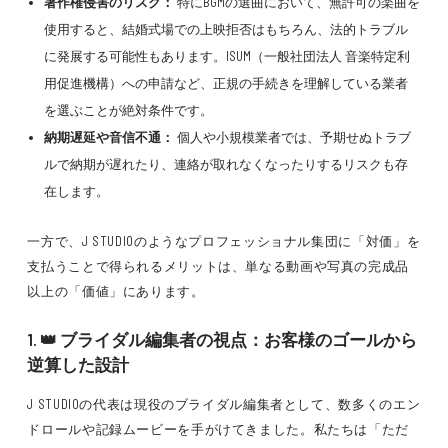
著作権侵害のリスク：
特にBGMの選曲において、無許可の楽曲を
使用すると、結婚式場での上映拒否はもちろん、法的トラブル
に発展する可能性もあります。ISUM（一般社団法人 音楽特定利
用促進機構）への申請など、正規の手続きを理解している業者
を選ぶことが絶対条件です。
納期遅延や音信不通：
個人や小規模業者では、予期せぬトラブ
ルで納期が遅れたり、連絡が取れなくなったりするリスクも存
在します。
一方で、J STUDIOのようなプロフェッショナル集団に「対価」を
支払うことで得られるメリットは、単なる動画や写真の完成品
以上の「価値」にあります。
1. 👑 ブライダル編集者の視点：お客様のゴールから
逆算した設計
J STUDIOの代表は現役のブライダル編集者として、数多くのエン
ドロールや記録ムービーを手がけてきました。私たちは「ただ