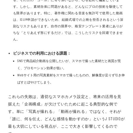
す。しかし、素材自体に問題があると、どんなにプロの技術を駆使して
も限界があります。特に、著作権に関わる音楽を無許可で使用した動画
は、ISUM申請ができないため、結婚式場での上映を拒否されるという深
刻なリスクもあります。自作の限界や、格安テンプレート業者にありが
ちな「とりあえず形にするだけ」では、こうしたリスクを回避できませ
ん。
ビジネスでの利用における課題：
SNSで商品紹介動画を公開したいが、スマホで撮った素材だと画質が荒
く、プロモーション効果が低い。
Webサイト用の写真素材をスマホで撮ったものの、解像度が足りず引き伸
ばすとぼやけてしまう。
これらの失敗は、適切なスマホカメラ設定と、将来の活用を見
据えた「企画構成」が欠けていたために起こる典型的な例で
す。単に「写真が撮れる」「動画が撮れる」ではなく、それが
「誰に、何を伝え、どんな感情を動かすのか」というJ STUDIOが
最も大切にしている視点が、ここで大きく影響してくるので