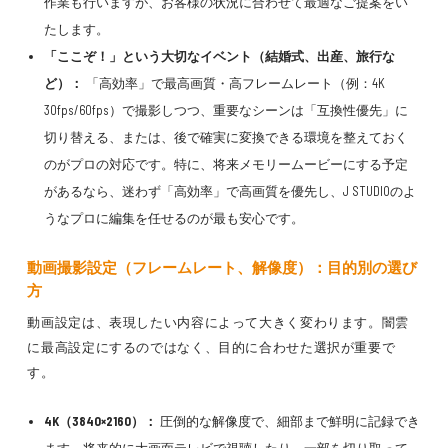
作業も行いますが、お客様の状況に合わせて最適なご提案をい
たします。
「ここぞ！」という大切なイベント（結婚式、出産、旅行な
ど）：
「高効率」で最高画質・高フレームレート（例：4K
30fps/60fps）で撮影しつつ、重要なシーンは「互換性優先」に
切り替える、または、後で確実に変換できる環境を整えておく
のがプロの対応です。特に、将来メモリームービーにする予定
があるなら、迷わず「高効率」で高画質を優先し、J STUDIOのよ
うなプロに編集を任せるのが最も安心です。
動画撮影設定（フレームレート、解像度）：目的別の選び
方
動画設定は、表現したい内容によって大きく変わります。闇雲
に最高設定にするのではなく、目的に合わせた選択が重要で
す。
4K（3840×2160）：
圧倒的な解像度で、細部まで鮮明に記録でき