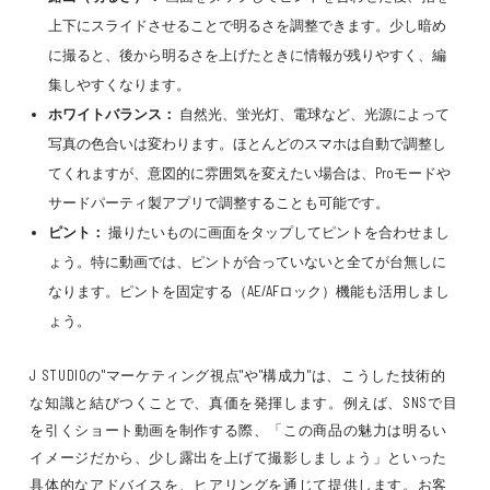
上下にスライドさせることで明るさを調整できます。少し暗め
に撮ると、後から明るさを上げたときに情報が残りやすく、編
集しやすくなります。
ホワイトバランス：
自然光、蛍光灯、電球など、光源によって
写真の色合いは変わります。ほとんどのスマホは自動で調整し
てくれますが、意図的に雰囲気を変えたい場合は、Proモードや
サードパーティ製アプリで調整することも可能です。
ピント：
撮りたいものに画面をタップしてピントを合わせまし
ょう。特に動画では、ピントが合っていないと全てが台無しに
なります。ピントを固定する（AE/AFロック）機能も活用しまし
ょう。
J STUDIOの"マーケティング視点"や"構成力"は、こうした技術的
な知識と結びつくことで、真価を発揮します。例えば、SNSで目
を引くショート動画を制作する際、「この商品の魅力は明るい
イメージだから、少し露出を上げて撮影しましょう」といった
具体的なアドバイスを、ヒアリングを通じて提供します。お客