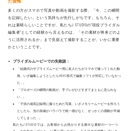
た後悔
多くの方がスマホで写真や動画を撮影する際、「今、この瞬間
を記録したい」という気持ちが先行しがちです。もちろん、そ
れは素晴らしいことですが、私たちJ STUDIOの"現役ブライダル
編集者"としての経験から言えるのは、「その素材が将来どのよ
うに活用されるか」まで見据えて撮影することが、いかに重要
かということです。
ブライダルムービーでの失敗談：
「結婚式のサプライズムービー用に友人たちがスマホで撮ってくれた動
画、いざ編集しようとしたらHEVC形式で編集ソフトが対応していなかっ
た…」
「プロポーズの瞬間の動画が、手ブレがひどすぎてまともに見られな
い…」
「子供の成長記録用に撮りためた写真、いざメモリームービーを作ろう
としたら、光の加減がバラバラで統一感がなく、せっかくの感動が半減
してしまった…」
私たちJ STUDIOでは、お客様からお預かりする膨大な素材の一つ一つ
を、その方の「ゴール」に寄り添いながら、心を込めて編集していま