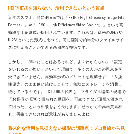
HEIF/HEVCを知らない、活用できないという盲点
近年のスマホ、特にiPhoneでは「HEIF（High Efficiency Image File
Format）」や「HEVC（High Efficiency Video Coding）」という高
効率な圧縮形式が採用されています。これらは、従来のJPEGや
H.264といった形式に比べて、同じ画質で約半分のファイルサイ
ズに抑えることができる画期的な技術です。
しかし、「聞いたことはあるけれど、よくわからない」「設定
をいじるのが怖い」といった理由で、多くの人がこの恩恵を享
受できていません。高効率形式のメリットを理解せず、「互換
性優先」のまま使い続けることで、無駄にストレージを消費し
続けているのです。J STUDIOの代表も、ブライダル編集の現場で
「お客様がHEVCで撮られた動画を、再生できない環境で渡され
て困った」という相談をよく受けます。せっかくの高画質素材
も、再生できなければ意味がありませんよね。
将来的な活用を見据えない撮影の問題点：プロ目線から見