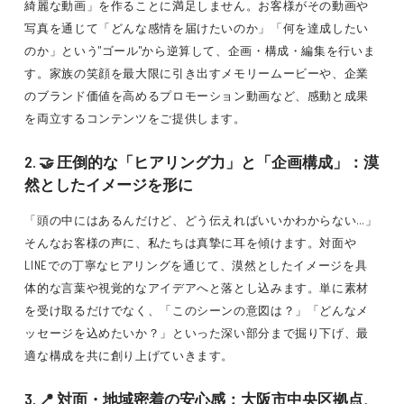
綺麗な動画」を作ることに満足しません。お客様がその動画や
写真を通じて「どんな感情を届けたいのか」「何を達成したい
のか」という"ゴール"から逆算して、企画・構成・編集を行いま
す。家族の笑顔を最大限に引き出すメモリームービーや、企業
のブランド価値を高めるプロモーション動画など、感動と成果
を両立するコンテンツをご提供します。
2. 🤝 圧倒的な「ヒアリング力」と「企画構成」：漠
然としたイメージを形に
「頭の中にはあるんだけど、どう伝えればいいかわからない…」
そんなお客様の声に、私たちは真摯に耳を傾けます。対面や
LINEでの丁寧なヒアリングを通じて、漠然としたイメージを具
体的な言葉や視覚的なアイデアへと落とし込みます。単に素材
を受け取るだけでなく、「このシーンの意図は？」「どんなメ
ッセージを込めたいか？」といった深い部分まで掘り下げ、最
適な構成を共に創り上げていきます。
3. 📍 対面・地域密着の安心感：大阪市中央区拠点、