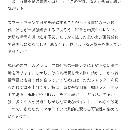
「また容量不足の警告が出た…」「この写真、なんか画質が悪い
気がする…」
スマートフォンで日常を記録することが当たり前になった現
代、誰もが一度は経験するであろう、容量と画質のジレンマ。
大切な瞬間を撮り逃す不安、せっかく撮った思い出が画質劣化
で台無しになる悲しさ…あなたも、同じようなお悩みを抱えてい
ませんか？
現代のスマホカメラは、プロ仕様の一眼レフにも劣らない高性
能を誇ります。しかし、その高機能を最大限に活かし、かつ容
量問題とも賢く付き合っていくためには、ただシャッターを切
るだけでは不十分です。特に、高効率な画像・動画フォーマッ
トである「HEIF」や「HEVC」をどう設定し、どう活用するか
は、多くの人が見過ごしがちな重要なポイント。これらの設定
一つで、あなたのスマホライフは劇的に変わる可能性を秘めて
いるのです。