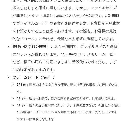
ます。将来的に大画面テレビで視聴したり、一部を切り取って
拡大したりする用途に適しています。しかし、ファイルサイズ
が非常に大きく、編集にも高いPCスペックが必要です。J STUDIO
でブライダルムービーや企業VPを制作する際、お客様から4K素材
をお預かりすることは多々あります。その際も、お客様の最終
的な「ゴール」に合わせ、最適な出力形式に調整しています。
1080p HD（1920×1080）：
最も一般的で、ファイルサイズと画質
のバランスが優れています。YouTubeやSNS、メモリームービー
など、幅広い用途に対応できます。普段使いで迷ったら、まず
この設定がおすすめです。
フレームレート（fps）：
24fps：
映画のような滑らかな表現。暗い場所での撮影にも適していま
す。
30fps：
最も一般的で、自然な動きを記録できます。日常使いに最適。
60fps：
動きの速い被写体（スポーツ、子供の遊びなど）を滑らかに撮り
たい場合に。スローモーション編集にも向いています。ただし、ファイ
ルサイズは大きくなります。