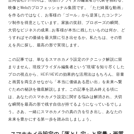
合同会社J STUDIOは、現役のブライダル編集者が代表を務める、
映像とWebのプロフェッショナル集団です。「ただ綺麗な動画」
を作るのではなく、お客様の「ゴール」から逆算したコンテン
ツ制作を得意としています。家族の笑顔、プロポーズの瞬間、
大切なビジネスの成果…お客様が本当に残したいものは何か、ど
うすればその価値を最大限に引き出せるか。私たちは、その答
えを共に探し、最高の形で実現します。
この記事では、単なるスマホカメラ設定のテクニック解説に留
まりません。現役ブライダル編集者という"現場"を知り尽くした
プロの視点から、HEIF/HEVCの効果的な活用法はもちろん、容量
と画質を両立させながら「本当に価値ある思い出」を未来へ繋
ぐための秘訣を徹底解説します。この記事を読み終える頃に
は、あなたのスマホカメラ設定に関する悩みは解消され、大切
な瞬間を最高の形で残す自信が持てるようになっているでしょ
う。さあ、一緒にスマホカメラの真の力を引き出し、あなたの
未来を豊かにする第一歩を踏み出しましょう。
スマホカメラ設定の「落とし穴」と容量・画質