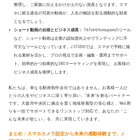
整理し、ご家族に伝えるかけがえのない資産となります。スマ
ホに眠る過去の写真や動画が、人生の物語を彩る感動的な財産
となるでしょう。
ショート動画の台頭とビジネス成長：
TikTokやInstagramのリール
など、ショート動画は企業の認知度向上やブランディングに不
可欠なツールとなっています。J STUDIOでは、スマホで手軽に撮
れる素材を活かし、プロの視点で企画・編集・運用までサポー
ト。効率的かつ効果的なSNSマーケティングを実現し、お客様の
ビジネス成長を後押しします。
私たちは、単なる動画制作会社ではありません。お客様一人ひ
とりの人生やビジネスに深く寄り添い、"未来"を創るパートナー
です。大阪市中央区に拠点を置く地域密着型の安心感と、Web周
りを一括でサポートできるワンストップ対応で、あなたの「こ
んな未来が欲しい」を、共に実現していきます。
まとめ：スマホカメラ設定から未来の感動体験まで、J