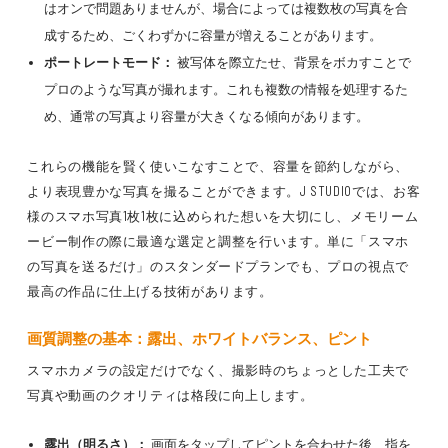
はオンで問題ありませんが、場合によっては複数枚の写真を合
成するため、ごくわずかに容量が増えることがあります。
ポートレートモード：
被写体を際立たせ、背景をボカすことで
プロのような写真が撮れます。これも複数の情報を処理するた
め、通常の写真より容量が大きくなる傾向があります。
これらの機能を賢く使いこなすことで、容量を節約しながら、
より表現豊かな写真を撮ることができます。J STUDIOでは、お客
様のスマホ写真1枚1枚に込められた想いを大切にし、メモリーム
ービー制作の際に最適な選定と調整を行います。単に「スマホ
の写真を送るだけ」のスタンダードプランでも、プロの視点で
最高の作品に仕上げる技術があります。
画質調整の基本：露出、ホワイトバランス、ピント
スマホカメラの設定だけでなく、撮影時のちょっとした工夫で
写真や動画のクオリティは格段に向上します。
露出（明るさ）：
画面をタップしてピントを合わせた後、指を