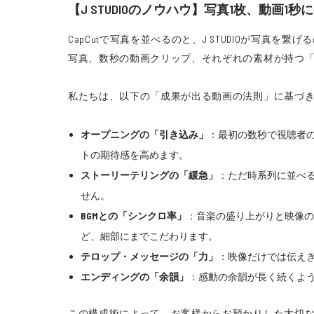
【J STUDIOのノウハウ】写真1枚、動画
CapCutで写真を並べるのと、J STUDIOが写
写真、数秒の動画クリップ、それぞれの素材が持つ
私たちは、以下の「成果が出る動画の法則」に基づ
オープニングの「引き込み」
：最初の数秒で視聴者
トの期待感を高めます。
ストーリーテリングの「緩急」
：ただ時系列に並べ
せん。
BGMとの「シンクロ率」
：音楽の盛り上がりと映像の
ど、細部にまでこだわります。
テロップ・メッセージの「力」
：映像だけでは伝え
エンディングの「余韻」
：感動の余韻が長く続くよ
この構成術によって、お客様からお預かりした大切な