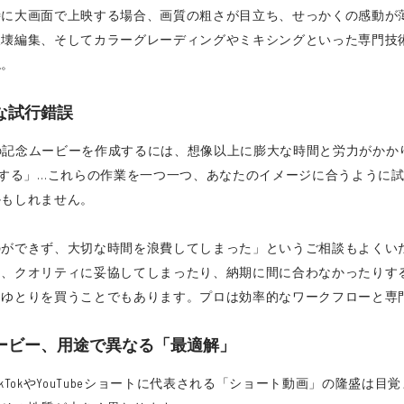
特に大画面で上映する場合、画質の粗さが目立ち、せっかくの感動が
破壊編集、そしてカラーグレーディングやミキシングといった専門技
ね。
な試行錯誤
通りの記念ムービーを作成するには、想像以上に膨大な時間と労力がか
整する」…これらの作業を一つ一つ、あなたのイメージに合うように
かもしれません。
のができず、大切な時間を浪費してしまった」というご相談もよくい
て、クオリティに妥協してしまったり、納期に間に合わなかったりす
なゆとりを買うことでもあります。プロは効率的なワークフローと専
ムービー、用途で異なる「最適解」
TokやYouTubeショートに代表される「ショート動画」の隆盛は目覚