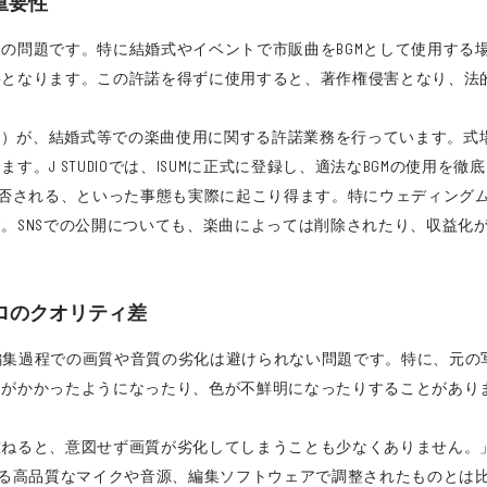
重要性
の問題です。特に結婚式やイベントで市販曲をBGMとして使用する
要となります。この許諾を得ずに使用すると、著作権侵害となり、法
M）が、結婚式等での楽曲使用に関する許諾業務を行っています。式場
。J STUDIOでは、ISUMに正式に登録し、適法なBGMの使用
拒否される、といった事態も実際に起こり得ます。特にウェディング
。SNSでの公開についても、楽曲によっては削除されたり、収益化
ロのクオリティ差
が、編集過程での画質や音質の劣化は避けられない問題です。特に、元
クがかかったようになったり、色が不鮮明になったりすることがあり
重ねると、意図せず画質が劣化してしまうことも少なくありません。
する高品質なマイクや音源、編集ソフトウェアで調整されたものとは