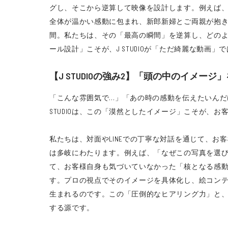
グし、そこから逆算して映像を設計します。例えば、
全体が温かい感動に包まれ、新郎新婦とご両親が抱
間。私たちは、その「最高の瞬間」を逆算し、どのよ
ール設計」こそが、J STUDIOが「ただ綺麗な動
【J STUDIOの強み2】「頭の中のイメ
「こんな雰囲気で…」「あの時の感動を伝えたいんだ
STUDIOは、この「漠然としたイメージ」こそが、
私たちは、対面やLINEでの丁寧な対話を通じて、
は多岐にわたります。例えば、「なぜこの写真を選
て、お客様自身も気づいていなかった「核となる感
す。プロの視点でそのイメージを具体化し、絵コン
生まれるのです。この「圧倒的なヒアリング力」と、そ
する源です。