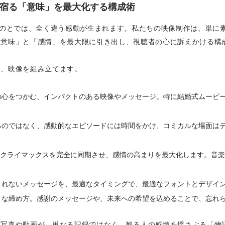
1秒に宿る「意味」を最大化する構成術
真を繋げるのとでは、全く違う感動が生まれます。私たちの映像制作は、
「意味」と「感情」を最大限に引き出し、視聴者の心に訴えかける構
き、映像を組み立てます。
の心をつかむ、インパクトのある映像やメッセージ。特に結婚式ムービ
るのではなく、感動的なエピソードには時間をかけ、コミカルな場面は
クライマックスを完全に同期させ、感情の高まりを最大化します。音楽
きれないメッセージを、最適なタイミングで、最適なフォントとデザイ
うな締め方。感謝のメッセージや、未来への希望を込めることで、忘れ
写真や動画が、単なる記録ではなく、観る人の感情を揺さぶる「物語」