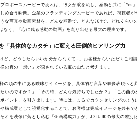
プロポーズムービーであれば、彼女が涙を流し、感動と共に「Yes
きしめ合う瞬間。企業のブランディングムービーであれば、視聴者が
うな写真や動画素材を、どんな順番で、どんなBGMで、どれくらい
画」ではなく、「心に残る感動の動画」を創り出せる最大の理由です。
ージ」を「具体的なカタチ」に変える圧倒的ヒアリング力
けど、どうしたらいいか分からなくて…」お客様からいただくご相談
お客様の真の「想い」が隠されている宝の山だと考えます。
お客様の頭の中にある曖昧なイメージを、具体的な言葉や映像表現へ
びたいのですか？」「その時、どんな気持ちでしたか？」「この曲の
動ポイント」を引き出します。時には、まるでカウンセリングのよう
テや構成案として視覚化することで、お客様は完成イメージを共有で
れを映像に落とし込む「企画構成力」が、J STUDIOの最大の差