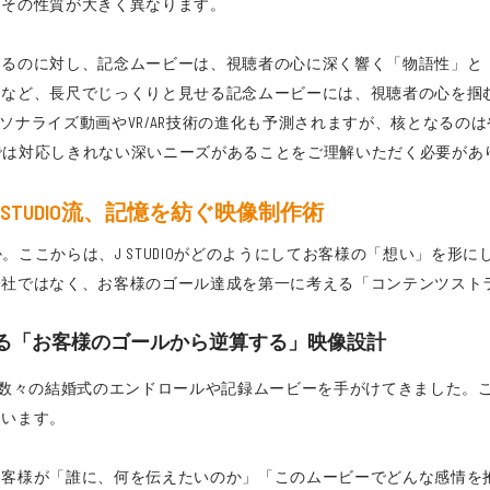
、その性質が大きく異なります。
のに対し、記念ムービーは、視聴者の心に深く響く「物語性」と「共感
など、長尺でじっくりと見せる記念ムービーには、視聴者の心を掴む
パーソナライズ動画やVR/AR技術の進化も予測されますが、核となる
けでは対応しきれない深いニーズがあることをご理解いただく必要があ
 STUDIO流、記憶を紡ぐ映像制作術
か。ここからは、J STUDIOがどのようにしてお客様の「想い」を
会社ではなく、お客様のゴール達成を第一に考える「コンテンツスト
者が語る「お客様のゴールから逆算する」映像設計
して、数々の結婚式のエンドロールや記録ムービーを手がけてきました
ています。
お客様が「誰に、何を伝えたいのか」「このムービーでどんな感情を