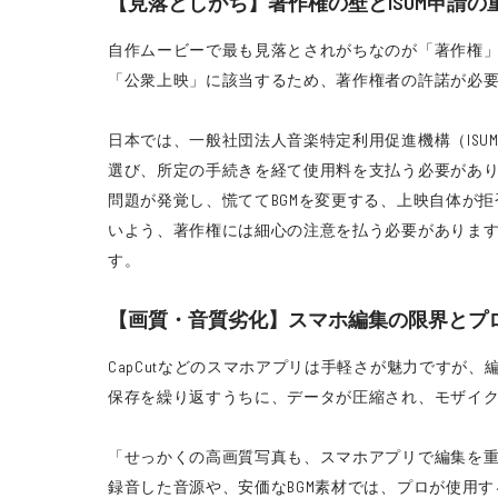
【見落としがち】著作権の壁とISUM申請の
自作ムービーで最も見落とされがちなのが「著作権」
「公衆上映」に該当するため、著作権者の許諾が必
日本では、一般社団法人音楽特定利用促進機構（ISU
選び、所定の手続きを経て使用料を支払う必要があります
問題が発覚し、慌ててBGMを変更する、上映自体が
いよう、著作権には細心の注意を払う必要があります
す。
【画質・音質劣化】スマホ編集の限界とプ
CapCutなどのスマホアプリは手軽さが魅力です
保存を繰り返すうちに、データが圧縮され、モザイ
「せっかくの高画質写真も、スマホアプリで編集を
録音した音源や、安価なBGM素材では、プロが使用