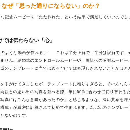
穴：なぜ「思った通りにならない」のか？
、大切な記念ムービーを「ただ作れた」という結果で満足していいので
だけでは伝わらない「心」
にプロのような動画が作れる」――これは半分正解で、半分は誤解です
ぎません。結婚式のエンドロールムービーや、両親への感謝ムービー
既成のテンプレートに当てはめるだけでは表現しきれないことがほと
ーを手がけてきましたが、テンプレートに頼りすぎると、その方なら
両親との思い出の写真を並べる際、単にBGMに合わせて切り替わる
の写真にはこんな意味があったのか」と感じるような、深い共感を呼
構成」が緻密に計算されて初めて生まれます。CapCutのテンプレ
絶たないのです。