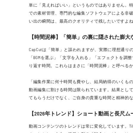
単に「見えればいい」というものではありません。
での素材管理、専門的な編集ソフトウェアによる非
い出の瞬間は、最高のクオリティで残したいですよ
【時間泥棒】「簡単」の裏に隠された膨大
CapCutは「簡単」と謳われますが、実際に理想
「BGMを選ぶ」「文字を入れる」「エフェクトを調
り返す時間。これらはまさに「時間泥棒」と呼べる
「編集作業に何十時間も費やし、結局納得のいくも
動画編集に割ける時間は限られています。結果とし
てもらうだけでなく、ご自身の貴重な時間と精神的
【2026年トレンド】ショート動画と長尺
動画コンテンツのトレンドは常に変化しています。Tik