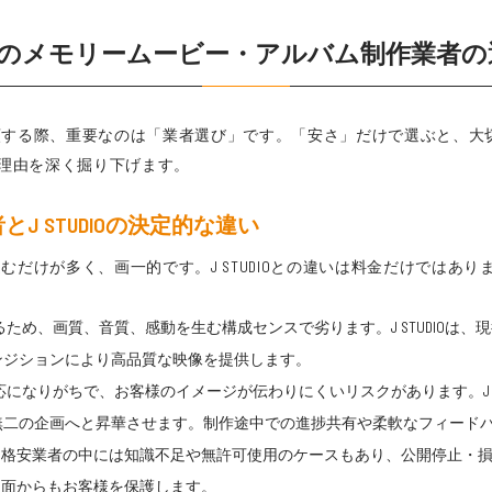
メモリームービー・アルバム制作業者の選び方
頼する際、重要なのは「業者選び」です。「安さ」だけで選ぶと、大
れる理由を深く掘り下げます。
 STUDIOの決定的な違い
だけが多く、画一的です。J STUDIOとの違いは料金だけではあり
ため、画質、音質、感動を生む構成センスで劣ります。J STUDIOは
ンジションにより高品質な映像を提供します。
なりがちで、お客様のイメージが伝わりにくいリスクがあります。J STU
無二の企画へと昇華させます。制作途中での進捗共有や柔軟なフィード
。格安業者の中には知識不足や無許可使用のケースもあり、公開停止・損害賠
側面からもお客様を保護します。