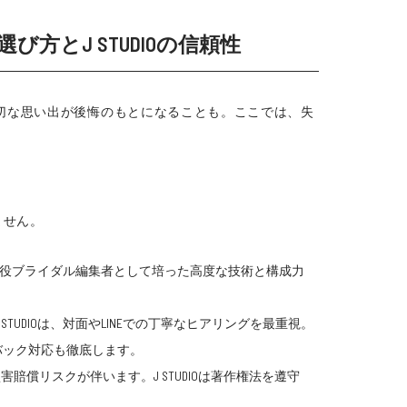
とJ STUDIOの信頼性
切な思い出が後悔のもとになることも。ここでは、失
ません。
、現役ブライダル編集者として培った高度な技術と構成力
DIOは、対面やLINEでの丁寧なヒアリングを最重視。
バック対応も徹底します。
償リスクが伴います。J STUDIOは著作権法を遵守