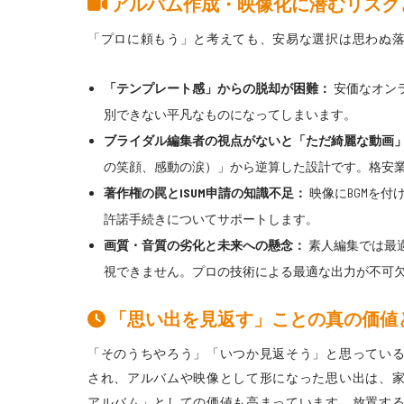
アルバム作成・映像化に潜むリスク
「プロに頼もう」と考えても、安易な選択は思わぬ
「テンプレート感」からの脱却が困難：
安価なオン
別できない平凡なものになってしまいます。
ブライダル編集者の視点がないと「ただ綺麗な動画
の笑顔、感動の涙）」から逆算した設計です。格安
著作権の罠とISUM申請の知識不足：
映像にBGMを付
許諾手続きについてサポートします。
画質・音質の劣化と未来への懸念：
素人編集では最
視できません。プロの技術による最適な出力が不可
「思い出を見返す」ことの真の価値
「そのうちやろう」「いつか見返そう」と思ってい
され、アルバムや映像として形になった思い出は、
アルバム」としての価値も高まっています。放置す