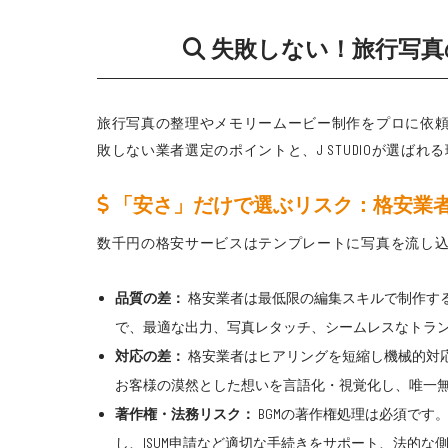
失敗しない！旅行写真の
旅行写真の整理やメモリームービー制作をプロに依
敗しない業者選定のポイントと、J STUDIOが選ば
「安さ」だけで選ぶリスク：格安業者とJ
数千円の格安サービスはテンプレートに写真を流し込む
品質の差：
格安業者は最低限の編集スキルで制作する
で、最適な出力、写真レタッチ、シームレスなトラ
対応の差：
格安業者はヒアリングを短縮し機械的対応に
お客様の漠然とした想いを言語化・視覚化し、唯一
著作権・法務リスク：
BGMの著作権処理は必須です
し、ISUM申請など適切な手続きをサポート、法的な