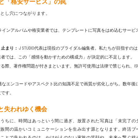
と「格安サービス」の罠
落とし穴につながります。
ラインアルバムや格安業者では、テンプレートに写真をはめ込むサービ
」止まり：
J STUDIO代表は現役のブライダル編集者。私たちが目指す
業者では、この「感情を動かすための構成力」が決定的に不足します。
ける際、著作権問題が付きまといます。無許可使用は法律で禁じられ、ISUM
適なエンコードやアスペクト比の知識不足で画質が劣化しがち。数年後
欠です。
と失われゆく機会
るうちに、時間はあっという間に過ぎ、放置された写真は「未完了の
家族間の温かいコミュニケーションを生み出す源となります。終活ブ
ることで失われるのは、かけがえのない家族の笑顔や、未来へ繋ぐ絆