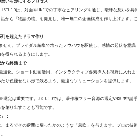
の想いを形にするプロセス
 STUDIOは、対面やLINEでの丁寧なヒアリングを通じ、曖昧な想い
対話から「物語の核」を発見し、唯一無二の企画構成を作り上げます。
系列を超えたドラマ作り
はありません。ブライダル編集で培ったノウハウを駆使し、感情の起伏を
動を得られるようにします。
聴から終活まで
動画の最適化、ショート動画活用、インタラクティブ要素導入も視野に入
わたり色褪せない形で残るよう、最適なソリューションを提供します。
選定は重要です。J STUDIOでは、著作権フリー音源の選定やISUM
像を創り出すことも可能です。
吹」：
は、まるでその瞬間に戻ったかのような「息吹」を与えます。プロの技
す。