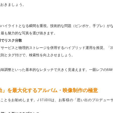
ておきましょう。
イライトとなる瞬間を重視。技術的な問題（ピンボケ、手ブレ）がないか
、最も魅力的な写真を選び抜きます。
用でリスク分散
ビスと物理的ストレージを併用するハイブリッド運用を推奨。「202308_
規則とタグ付けで、検索性を向上させましょう。
調整といった基本的なレタッチで大きく見違えます。一眼レフのRAWデータ
「感動」を最大化するアルバム・映像制作の極意
とをお勧めします。J STUDIOは、お客様の「思い出のプロデュー