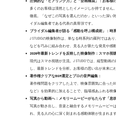
圧倒的な「ヒアリング力」と「企画構成」：お客様
多くのお客様は漠然としたイメージしか持てません。J
徹底。「なぜこの写真を選んだのか」といった深い
イダル編集者である代表の真骨頂です。
ブライダル編集者が語る「感動を呼ぶ構成術」：時
J STUDIOの映像制作は、単なる時系列の羅列で
などを巧みに組み合わせ、見る人が新たな発見や感
2026年最新トレンドを反映した映像制作：スマホ視
現代はスマホ視聴が主流。J STUDIOでは、縦型
し、最新トレンドを分析。お客様の思い出が未来に
著作権クリアなBGM選定とプロの音声編集：
著作権問題をクリアした上で、映像雰囲気に合ったBGM
など）を効果的に加えることで、臨場感あふれる映
写真から動画へ：メモリームービーがもたらす「息
写真が動き出し、音楽と融合するメモリームービー
れ、見る人の心に深く刻まれる感動体験が生まれま