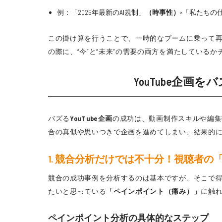
例：「2025年最新のAI規制」
（時事性）
×「私たちの
この掛け算を行うことで、一時的なブームに乗って
の際に、“今”と“未来”の需要の両方を満たしている
YouTube企
バズる
YouTube企画
の成功は、動画制作スキルや編集
合の真似や思いつきで企画を進めてしまい、結果的に
1. 競合分析だけでは不十分！視聴者
競合の成功事例を分析するのは基本ですが、そこで
たいと思っている
「ペインポイント（痛み）」
に触
ペインポイント分析の具体的なステップ