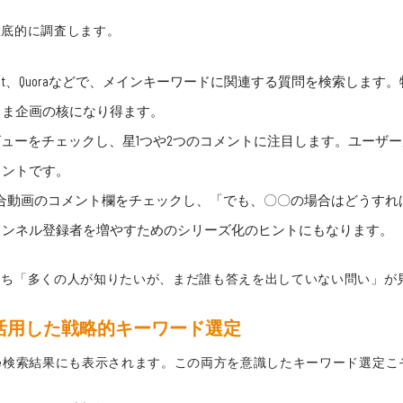
徹底的に調査します。
袋やReddit、Quoraなどで、メインキーワードに関連する質問を検索
まま企画の核になり得ます。
レビューをチェックし、星1つや2つのコメントに注目します。ユーザ
イントです。
競合動画のコメント欄をチェックし、「でも、〇〇の場合はどうす
ャンネル登録者を増やすためのシリーズ化のヒントにもなります。
わち「多くの人が知りたいが、まだ誰も答えを出していない問い」が
索予測を活用した戦略的キーワード選定
、Google検索結果にも表示されます。この両方を意識したキーワード選