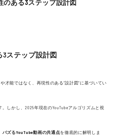
現性のある3ステップ設計図
ある3ステップ設計図
運や才能ではなく、再現性のある“設計図”に基づいてい
しかし、2025年現在のYouTubeアルゴリズムと視
、
バズるYouTube動画の共通点
を徹底的に解明しま