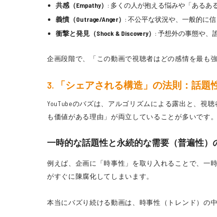
共感（Empathy）
: 多くの人が抱える悩みや「あるあ
義憤（Outrage/Anger）
: 不公平な状況や、一般的
衝撃と発見（Shock & Discovery）
: 予想外の事態や
企画段階で、「この動画で視聴者はどの感情を最も
3. 「シェアされる構造」の法則：話
YouTubeのバズは、アルゴリズムによる露出と
も価値がある理由」が両立していることが多いです
一時的な話題性と永続的な需要（普遍性）
例えば、企画に「時事性」を取り入れることで、一
がすぐに陳腐化してしまいます。
本当にバズり続ける動画は、時事性（トレンド）の