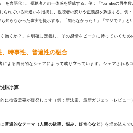
る」を言語化し、視聴者との一体感を醸成する。例：「YouTubeの再
に信じられている間違いを指摘し、視聴者の怒りや正義感を刺激する。例
、誰も知らなかった事実を提示する。「知らなかった！」「マジで？」と
強く抱くか？」を明確に定義し、その感情をピークに持っていくため
題性、時事性、普遍性の融合
、視聴者による自発的なシェアによって成り立っています。シェアされ
。
の掛け算
時的に検索需要が爆発します（例：新法案、最新ガジェットレビュー
中に
普遍的なテーマ（人間の欲望、悩み、好奇心など）
を埋め込んで