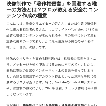
映像制作で「著作権侵害」を回避する唯
一の方法とは？プロが教える安全なコン
テンツ作成の極意
こんにちは、映像クリエイターの皆さん、または企業で映像制
作に携わる担当者の皆さん。ウェブサイトやYouTube、SNSで高
品質な映像コンテンツが求められる今、その制作において最も
重要な要素の一つであり、かつ最も注意が必要なのが「著作
権」と「音楽」の扱いです。
映像のクオリティを高めるBGM選びは、視聴者の感情を揺さぶ
り、メッセージを強く印象づけるために不可欠です。しかし、
安易に市販の音楽やインターネット上の音源を使ってしまう
と、高額な賠償請求やアカウント停止といった深刻な事態に発
展するリスクがあります。特に、YouTubeのContent IDシステム
や、法規制の強化により、2025年現在、チェック体制は年々厳
しくなっています。
本記事は、
映像制作における著作権と肖像権の基本的なルール