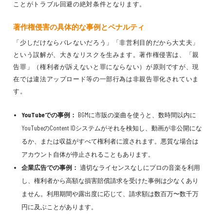
ことがトラブル回避の絶対条件となります。
著作権侵害の具体的な事例とペナルティ
「少しだけならバレないだろう」「非営利目的だから大丈夫」
という誤解が、大きなリスクを生みます。著作権侵害は、「親
告罪」（権利者が訴えないと罪にならない）が原則ですが、現
在では違法アップロード等の一部行為は非親告罪化されていま
す。
YouTubeでの事例：
BGMに市販の楽曲を使うと、数時間以内に
YouTubeのContent IDシステムがそれを検知し、動画が非公開にな
るか、または収益がすべて権利者に渡されます。悪質な場合は
アカウント自体が停止されることもあります。
企業広告での事例：
適切なライセンスなしにプロの音楽を利用
し、権利者から高額な損害賠償請求を受けた事例は少なくあり
ません。利用期間や露出度に応じて、請求額は数百万〜数千万
円に及ぶことがあります。