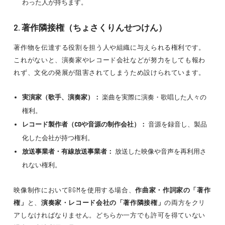
わった人が持ちます。
2. 著作隣接権（ちょさくりんせつけん）
著作物を伝達する役割を担う人や組織に与えられる権利です。
これがないと、演奏家やレコード会社などが努力をしても報わ
れず、文化の発展が阻害されてしまうため設けられています。
実演家（歌手、演奏家）：
楽曲を実際に演奏・歌唱した人々の
権利。
レコード製作者（CDや音源の制作会社）：
音源を録音し、製品
化した会社が持つ権利。
放送事業者・有線放送事業者：
放送した映像や音声を再利用さ
れない権利。
映像制作においてBGMを使用する場合、
作曲家・作詞家の「著作
権」
と、
演奏家・レコード会社の「著作隣接権」
の両方をクリ
アしなければなりません。どちらか一方でも許可を得ていない