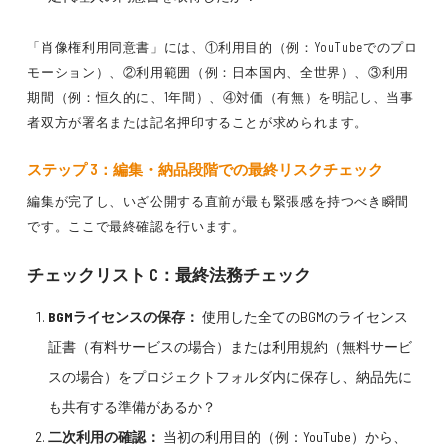
「肖像権利用同意書」には、①利用目的（例：YouTubeでのプロ
モーション）、②利用範囲（例：日本国内、全世界）、③利用
期間（例：恒久的に、1年間）、④対価（有無）を明記し、当事
者双方が署名または記名押印することが求められます。
ステップ 3：編集・納品段階での最終リスクチェック
編集が完了し、いざ公開する直前が最も緊張感を持つべき瞬間
です。ここで最終確認を行います。
チェックリスト C：最終法務チェック
BGMライセンスの保存：
使用した全てのBGMのライセンス
証書（有料サービスの場合）または利用規約（無料サービ
スの場合）をプロジェクトフォルダ内に保存し、納品先に
も共有する準備があるか？
二次利用の確認：
当初の利用目的（例：YouTube）から、