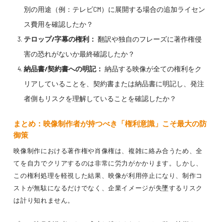
別の用途（例：テレビCM）に展開する場合の追加ライセン
ス費用を確認したか？
テロップ/字幕の権利：
翻訳や独自のフレーズに著作権侵
害の恐れがないか最終確認したか？
納品書/契約書への明記：
納品する映像が全ての権利をク
リアしていることを、契約書または納品書に明記し、発注
者側もリスクを理解していることを確認したか？
まとめ：映像制作者が持つべき「権利意識」こそ最大の防
御策
映像制作における著作権や肖像権は、複雑に絡み合うため、全
てを自力でクリアするのは非常に労力がかかります。しかし、
この権利処理を軽視した結果、映像が利用停止になり、制作コ
ストが無駄になるだけでなく、企業イメージが失墜するリスク
は計り知れません。