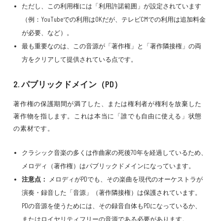
ただし、この利用権には「利用許諾範囲」が設定されています
（例：YouTubeでの利用はOKだが、テレビCMでの利用は追加料金
が必要、など）。
最も重要なのは、この音源が「著作権」と「著作隣接権」の両
方をクリアして提供されている点です。
2. パブリックドメイン（PD）
著作権の保護期間が満了した、または権利者が権利を放棄した
著作物を指します。これは本当に「誰でも自由に使える」状態
の素材です。
クラシック音楽の多くは作曲家の死後70年を経過しているため、
メロディ（著作権）はパブリックドメインになっています。
注意点：
メロディがPDでも、その楽曲を現代のオーケストラが
演奏・録音した「音源」（著作隣接権）は保護されています。
PDの音源を使うためには、その録音自体もPDになっているか、
またはロイヤリティフリーの音源である必要があります。