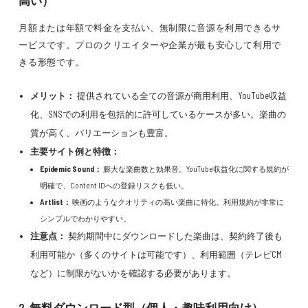
高い）
月額または年額で料金を支払い、無制限に音源を利用できるサ
ービスです。プロのクリエイターや企業が最も安心して利用で
きる形態です。
メリット：
提供されている全ての音源が商用利用、YouTube収益
化、SNSでの利用を包括的に許可しているケースが多い。楽曲の
質が高く、バリエーションも豊富。
主要サイト例と特徴：
Epidemic Sound：
膨大な楽曲数と効果音。YouTube収益化に関する規約が
明確で、Content IDへの登録リスクも低い。
Artlist：
映画のようなクオリティの高い楽曲に特化。利用規約が非常に
シンプルでわかりやすい。
注意点：
契約期間中にダウンロードした楽曲は、契約終了後も
利用可能か（多くのサイトは可能です）、利用範囲（テレビCM
など）に制限がないかを確認する必要があります。
2. 無料ダウンロード型（個人・趣味利用向け）