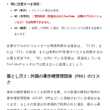
特に注意すべき項目：
BY（表示）：
クレジット表記が必須。
NC（非営利）：
営利目的（収益化されたYouTube、企業のプロモーショ
ンなど）では利用できません。
SA（継承）：
改変して利用した場合、同じライセンスで公開する必要が
あります。
企業やプロのクリエイターが商用利用する場合は、「CC BY」ま
たは「CC0」の音源、または有料のRF音源サービスを利用するの
が最も安全です。「NC」が付いている音源は、収益化している
YouTubeチャンネルでは使えないと認識しましょう。
落とし穴 2：外国の著作権管理団体（PRO）のリス
ク
海外の無料素材サイトを利用する際、その音源の権利が海外の
著作権管理団体（ASCAP、BMIなど）に登録されている場合があ
ります。もしその音源が日本国内で利用された場合、後から著