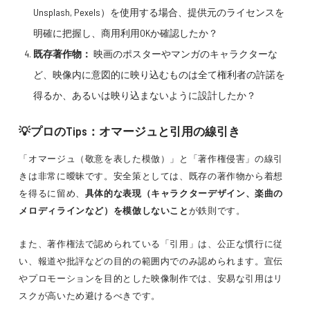
Unsplash, Pexels）を使用する場合、提供元のライセンスを
明確に把握し、商用利用OKか確認したか？
既存著作物：
映画のポスターやマンガのキャラクターな
ど、映像内に意図的に映り込むものは全て権利者の許諾を
得るか、あるいは映り込まないように設計したか？
💡プロのTips：オマージュと引用の線引き
「オマージュ（敬意を表した模倣）」と「著作権侵害」の線引
きは非常に曖昧です。安全策としては、既存の著作物から着想
を得るに留め、
具体的な表現（キャラクターデザイン、楽曲の
メロディラインなど）を模倣しないこと
が鉄則です。
また、著作権法で認められている「引用」は、公正な慣行に従
い、報道や批評などの目的の範囲内でのみ認められます。宣伝
やプロモーションを目的とした映像制作では、安易な引用はリ
スクが高いため避けるべきです。