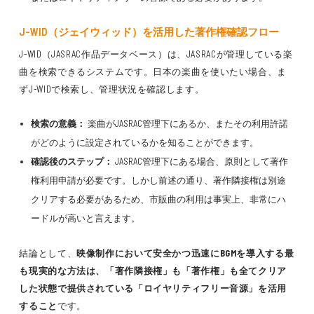
J-WID（ジェイウィッド）を活用した著作権確認フロー
J-WID（JASRAC作品データベース）は、JASRACが管理している楽
曲を検索できるシステムです。日本の楽曲を使いたい場合、ま
ずJ-WIDで検索し、管理状況を確認します。
検索の意義：
楽曲がJASRAC管理下にあるか、またその利用許諾
がどのように設定されているかを知ることができます。
確認後のステップ：
JASRAC管理下にある場合、原則として著作
権利用申請が必要です。しかし前述の通り、著作隣接権は別途
クリアする必要があるため、市販曲の利用は事実上、非常にハ
ードルが高いと言えます。
結論として、
映像制作において安全かつ迅速にBGMを導入する最
も現実的な方法は、「著作隣接権」も「著作権」も全てクリア
した状態で提供されている「ロイヤリティフリー音源」を活用
すること
です。