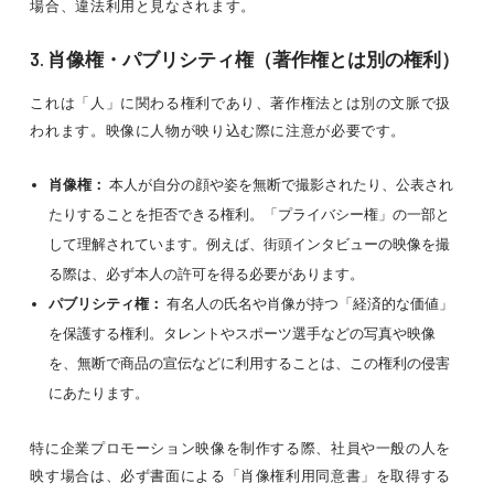
場合、違法利用と見なされます。
3. 肖像権・パブリシティ権（著作権とは別の権利）
これは「人」に関わる権利であり、著作権法とは別の文脈で扱
われます。映像に人物が映り込む際に注意が必要です。
肖像権：
本人が自分の顔や姿を無断で撮影されたり、公表され
たりすることを拒否できる権利。「プライバシー権」の一部と
して理解されています。例えば、街頭インタビューの映像を撮
る際は、必ず本人の許可を得る必要があります。
パブリシティ権：
有名人の氏名や肖像が持つ「経済的な価値」
を保護する権利。タレントやスポーツ選手などの写真や映像
を、無断で商品の宣伝などに利用することは、この権利の侵害
にあたります。
特に企業プロモーション映像を制作する際、社員や一般の人を
映す場合は、必ず書面による「肖像権利用同意書」を取得する