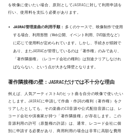
を映像に使いたい場合、原則としてJASRACに対して利用申請を
行い、使用料を支払う必要があります。
JASRAC管理楽曲の利用手順：
多くのケースで、映像制作で使用
する場合、利用形態（Web公開、イベント利用、DVD販売など）
に応じて使用料が定められています。しかし、手続きが煩雑で
あり、またJASRACが管理しているのは「著作権」のみであり、
「著作隣接権」（レコード会社の権利）は別途クリアしなけれ
ばならない、という点が大きな障壁となります。
著作隣接権の壁：JASRACだけでは不十分な理由
例えば、人気アーティストAのヒット曲を自分の映像で使いたい
とします。JASRACに申請して作曲・作詞の権利（著作権）をク
リアしたとしても、その楽曲のCD音源や公式配信音源には、レ
コード会社や演奏家が持つ「著作隣接権」が存在します。この
音源利用の許可（原盤権の許諾）は、通常、レコード会社に個
別に申請する必要があり、商用利用の場合は非常に高額な費用