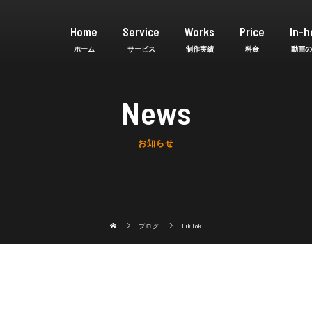
Home
Service
Works
Price
In-h
News
お知らせ
ブログ
TikTok