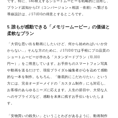
です。特に、SNS映えするショートムービーを戦略的に活用し、
ブランド認知からCV（コンバージョン＝相談・依頼）へ繋げる
導線設計は、J STUDIOの得意とするところです。
5. 誰もが感動できる「メモリームービー」の価値と
柔軟なプラン
「大切な思い出を動画にしたいけど、何から始めればいいか分
からない…」そんな方のために、J STUDIOでは手軽にプロ品質の
ショートムービーが作れる「スタンダードプラン（10,000
円〜）」をご用意しています。お手持ちのスマートフォン写真
や動画を送るだけで、現役ブライダル編集者が心を込めて感動
的な一本を制作。もちろん、「徹底的にこだわりたい」という
方には、完全オーダーメイドの「カスタム制作」にも対応し、
お客様のあらゆるニーズに応えます。人生の節目や、大切な人
へのサプライズなど、感動を未来に残すお手伝いをいたしま
す。
「安物買いの銭失い」ということわざがあるように、動画制作