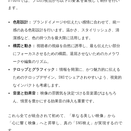
STUDIOでは、プロの視点から以下の要素を重視して制作を行い
ます。
色彩設計：
ブランドイメージや伝えたい感情に合わせて、統一
感のある色彩設計を行います。温かさ、スタイリッシュさ、清
潔感など、色の持つ力を最大限に活用します。
構図と動き：
視聴者の視線を自然に誘導し、最も伝えたい部分
にフォーカスさせるための構図。退屈させないためのカメラワ
ークや編集のリズム。
テロップとグラフィック：
情報を簡潔に、かつ魅力的に伝える
ためのテロップデザイン。SNSでシェアされやすいよう、視覚的
なインパクトも考慮します。
音楽と効果音：
映像の雰囲気を決定づける音楽選びはもちろ
ん、情景を豊かにする効果音の挿入も重要です。
これら全てが統合されて初めて、「単なる美しい映像」から
「心に響く映像」へと昇華し、真の「SNS映え」が実現するので
す。