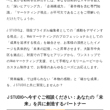
た「深いヒアリング力」「企画構成力」「著作権を含む専門知
識」「マーケティング視点」が不可欠であることをご理解いた
だけたでしょうか。
J STUDIOは、現役ブライダル編集者としての「感動をデザインす
る視点」と、Webマーケティングのプロフェッショナルとしての
「成果を追求する視点」を融合させ、お客様の漠然としたイメ
ージを具体的な「未来の記憶」へと昇華させます。大阪市中央
区を拠点に、対面での丁寧なヒアリングから、ワンストップで
のWebマーケティング支援、そして手軽なメモリームービーから
カスタム制作まで、お客様のあらゆるニーズにお応えします。
「簡単編集」では得られない「本物の感動」と「確かな成果」
を、J STUDIOと共に実現しませんか？
J STUDIOへ今すぐご相談ください：あなたの「未
来」を共に創造するパートナー