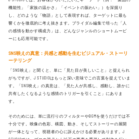
機能性」「家族の温かさ」「イベントの賑わい」）を深掘り
し、どのような「物語」として表現すれば、ターゲットに最も
響くかを徹底的に考え抜きます。ブライダル編集で培った「人
の感情を動かす構成力」は、どんなジャンルのショートムービ
ーにも応用可能です。
SNS映え
の真意：共感と感動を生むビジュアル・ストーリ
ーテリング
「SNS映え」と聞くと、単に「見た目が美しいこと」と捉えられ
がちですが、J STUDIOはもっと深い意味でこの言葉を捉えていま
す。「SNS映え」の真意は、「見た人が共感し、感動し、誰かに
共有したくなるような感情のトリガーを引くこと」にありま
す。
そのためには、単に流行りのフィルターやBGMを使うだけでは不
十分です。映像の色彩、構図、動き、そしてストーリーの展開
が一体となって、視聴者の心に訴えかける必要があります。J