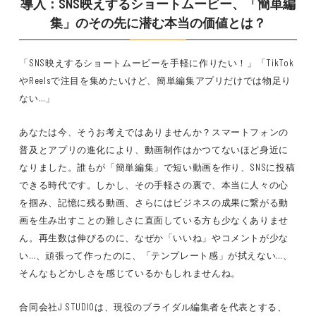
導入：SNS映えするショートムービー、「簡単編
集」のその先に潜む本当の価値とは？
「SNS映えするショートムービーを手軽に作りたい！」「TikTok
やReelsで注目を集めたいけど、簡単編集アプリだけでは物足り
ない…」
あなたは今、そうお考えではありませんか？スマートフォンの
普及とアプリの進化により、動画制作はかつてないほど身近に
なりました。誰もが「簡単編集」で短い動画を作り、SNSに投稿
できる時代です。しかし、その手軽さの裏で、本当に人々の心
を掴み、記憶に残る動画、さらにはビジネスの成果に繋がる動
画を生み出すことの難しさに直面している方も少なくありませ
ん。再生数は伸びるのに、なぜか「いいね」やコメントが少な
い…、頑張って作ったのに、「テンプレート感」が拭えない…、
そんなもどかしさを感じているかもしれませんね。
合同会社J STUDIOは、現役のブライダル編集者を代表とする、