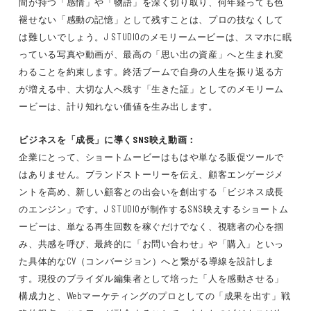
間が持つ「感情」や「物語」を深く切り取り、何年経っても色
褪せない「感動の記憶」として残すことは、プロの技なくして
は難しいでしょう。J STUDIOのメモリームービーは、スマホに眠
っている写真や動画が、最高の「思い出の資産」へと生まれ変
わることを約束します。終活ブームで自身の人生を振り返る方
が増える中、大切な人へ残す「生きた証」としてのメモリーム
ービーは、計り知れない価値を生み出します。
ビジネスを「成長」に導くSNS映え動画：
企業にとって、ショートムービーはもはや単なる販促ツールで
はありません。ブランドストーリーを伝え、顧客エンゲージメ
ントを高め、新しい顧客との出会いを創出する「ビジネス成長
のエンジン」です。J STUDIOが制作するSNS映えするショートム
ービーは、単なる再生回数を稼ぐだけでなく、視聴者の心を掴
み、共感を呼び、最終的に「お問い合わせ」や「購入」といっ
た具体的なCV（コンバージョン）へと繋がる導線を設計しま
す。現役のブライダル編集者として培った「人を感動させる」
構成力と、Webマーケティングのプロとしての「成果を出す」戦