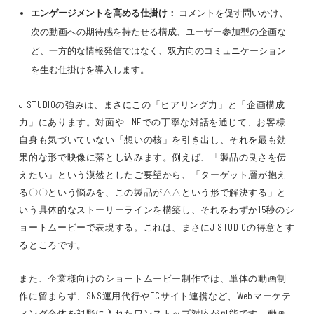
エンゲージメントを高める仕掛け：
コメントを促す問いかけ、
次の動画への期待感を持たせる構成、ユーザー参加型の企画な
ど、一方的な情報発信ではなく、双方向のコミュニケーション
を生む仕掛けを導入します。
J STUDIOの強みは、まさにこの「ヒアリング力」と「企画構成
力」にあります。対面やLINEでの丁寧な対話を通じて、お客様
自身も気づいていない「想いの核」を引き出し、それを最も効
果的な形で映像に落とし込みます。例えば、「製品の良さを伝
えたい」という漠然としたご要望から、「ターゲット層が抱え
る〇〇という悩みを、この製品が△△という形で解決する」と
いう具体的なストーリーラインを構築し、それをわずか15秒のシ
ョートムービーで表現する。これは、まさにJ STUDIOの得意とす
るところです。
また、企業様向けのショートムービー制作では、単体の動画制
作に留まらず、SNS運用代行やECサイト連携など、Webマーケテ
ィング全体を視野に入れたワンストップ対応が可能です。動画