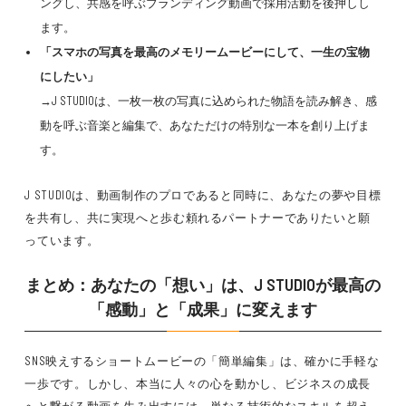
ングし、共感を呼ぶブランディング動画で採用活動を後押しし
ます。
「スマホの写真を最高のメモリームービーにして、一生の宝物
にしたい」
→J STUDIOは、一枚一枚の写真に込められた物語を読み解き、感
動を呼ぶ音楽と編集で、あなただけの特別な一本を創り上げま
す。
J STUDIOは、動画制作のプロであると同時に、あなたの夢や目標
を共有し、共に実現へと歩む頼れるパートナーでありたいと願
っています。
まとめ：あなたの「想い」は、J STUDIOが最高の
「感動」と「成果」に変えます
SNS映えするショートムービーの「簡単編集」は、確かに手軽な
一歩です。しかし、本当に人々の心を動かし、ビジネスの成長
へと繋がる動画を生み出すには、単なる技術的なスキルを超え