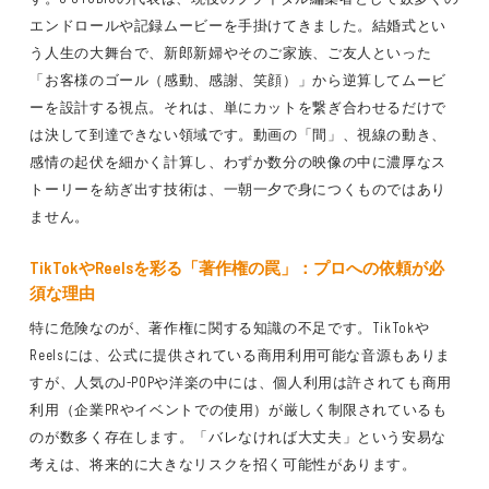
エンドロールや記録ムービーを手掛けてきました。結婚式とい
う人生の大舞台で、新郎新婦やそのご家族、ご友人といった
「お客様のゴール（感動、感謝、笑顔）」から逆算してムービ
ーを設計する視点。それは、単にカットを繋ぎ合わせるだけで
は決して到達できない領域です。動画の「間」、視線の動き、
感情の起伏を細かく計算し、わずか数分の映像の中に濃厚なス
トーリーを紡ぎ出す技術は、一朝一夕で身につくものではあり
ません。
TikTok
や
Reels
を彩る「著作権の罠」：プロへの依頼が必
須な理由
特に危険なのが、著作権に関する知識の不足です。TikTokや
Reelsには、公式に提供されている商用利用可能な音源もありま
すが、人気のJ-POPや洋楽の中には、個人利用は許されても商用
利用（企業PRやイベントでの使用）が厳しく制限されているも
のが数多く存在します。「バレなければ大丈夫」という安易な
考えは、将来的に大きなリスクを招く可能性があります。