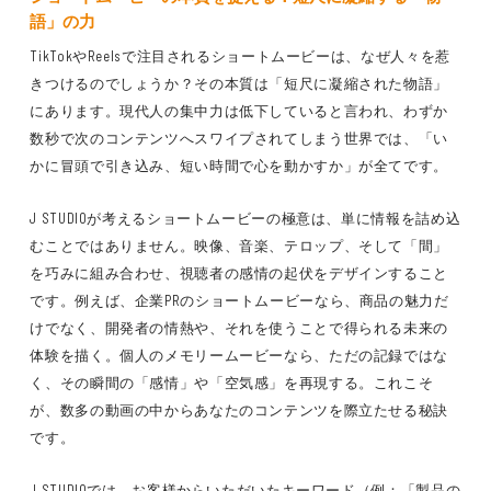
語」の力
TikTokやReelsで注目されるショートムービーは、なぜ人々を惹
きつけるのでしょうか？その本質は「短尺に凝縮された物語」
にあります。現代人の集中力は低下していると言われ、わずか
数秒で次のコンテンツへスワイプされてしまう世界では、「い
かに冒頭で引き込み、短い時間で心を動かすか」が全てです。
J STUDIOが考えるショートムービーの極意は、単に情報を詰め込
むことではありません。映像、音楽、テロップ、そして「間」
を巧みに組み合わせ、視聴者の感情の起伏をデザインすること
です。例えば、企業PRのショートムービーなら、商品の魅力だ
けでなく、開発者の情熱や、それを使うことで得られる未来の
体験を描く。個人のメモリームービーなら、ただの記録ではな
く、その瞬間の「感情」や「空気感」を再現する。これこそ
が、数多の動画の中からあなたのコンテンツを際立たせる秘訣
です。
J STUDIOでは、お客様からいただいたキーワード（例：「製品の