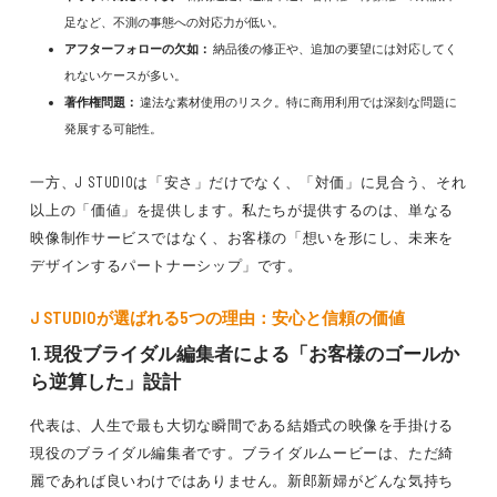
足など、不測の事態への対応力が低い。
アフターフォローの欠如：
納品後の修正や、追加の要望には対応してく
れないケースが多い。
著作権問題：
違法な素材使用のリスク。特に商用利用では深刻な問題に
発展する可能性。
一方、J STUDIOは「安さ」だけでなく、「対価」に見合う、それ
以上の「価値」を提供します。私たちが提供するのは、単なる
映像制作サービスではなく、お客様の「想いを形にし、未来を
デザインするパートナーシップ」です。
J STUDIOが選ばれる5つの理由：安心と信頼の価値
1. 現役ブライダル編集者による「お客様のゴールか
ら逆算した」設計
代表は、人生で最も大切な瞬間である結婚式の映像を手掛ける
現役のブライダル編集者です。ブライダルムービーは、ただ綺
麗であれば良いわけではありません。新郎新婦がどんな気持ち