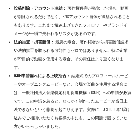
投稿削除・アカウント凍結：
著作権侵害が発覚した場合、動画
が削除されるだけでなく、SNSアカウント自体が凍結されること
もあります。これまで積み上げてきたフォロワーやブランドイ
メージが一瞬で失われるリスクがあるのです。
法的措置・損害賠償：
最悪の場合、著作権者から損害賠償請求
や法的措置を取られる可能性もゼロではありません。特に企業
がPR目的で動画を使用する場合、その責任はより重くなりま
す。
ISUM申請漏れによる上映拒否：
結婚式でのプロフィールムービ
ーやオープニングムービーなど、会場で楽曲を使用する場合に
は、一般社団法人音楽特定利用促進機構（ISUM）への申請が必須
です。この申請を怠ると、せっかく制作したムービーが当日上
映できないという悲劇が起こりえます。実際に、J STUDIOに駆け
込みでご相談いただくお客様の中にも、この問題で困っていた
方がいらっしゃいました。