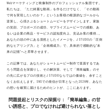
Webマーケティングと映像制作のプロフェッショナル集団です。
私たちは、「ただ綺麗な動画」を作るだけでなく、「その動画
で何を実現したいのか？」というお客様の根源的なゴールから
逆算し、心揺さぶるショートムービーをデザインします。家族
の笑顔、プロポーズの成功、サプライズムービーでの感動、あ
るいは企業の商品・サービスの認知度向上、見込み客の獲得…。
あなたの頭の中にある漠然としたイメージを、J STUDIOの「圧倒
的なヒアリング力」と「企画構成力」で、具体的で感動的な“未
来の記憶”へと昇華させます。
この記事では、あなたがショートムービー制作で直面するであ
ろう問題点を深掘りし、その解決策、そして「簡単編集」のそ
の先に広がるプロの技術とJ STUDIOならではの価値を、余すこと
なくお伝えします。SNSでの発信が日常となった2026年、あなた
の想いを確実に届けるためのヒントが、ここにあります。
問題提起とリスクの深掘り：「簡単編集」の甘
い誘惑と、プロでなければ避けられない落とし