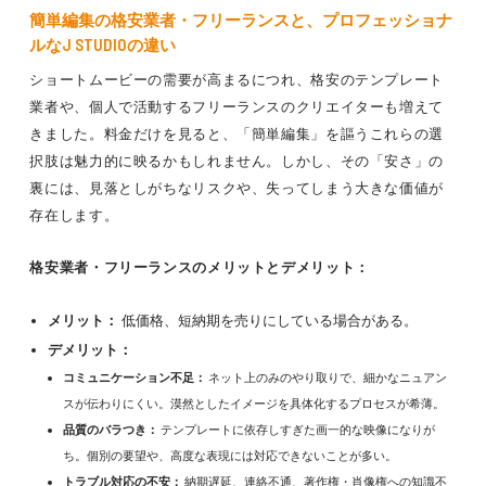
簡単編集
の格安業者・フリーランスと、プロフェッショナ
ルなJ STUDIOの違い
ショートムービーの需要が高まるにつれ、格安のテンプレート
業者や、個人で活動するフリーランスのクリエイターも増えて
きました。料金だけを見ると、「簡単編集」を謳うこれらの選
択肢は魅力的に映るかもしれません。しかし、その「安さ」の
裏には、見落としがちなリスクや、失ってしまう大きな価値が
存在します。
格安業者・フリーランスのメリットとデメリット：
メリット：
低価格、短納期を売りにしている場合がある。
デメリット：
コミュニケーション不足：
ネット上のみのやり取りで、細かなニュアン
スが伝わりにくい。漠然としたイメージを具体化するプロセスが希薄。
品質のバラつき：
テンプレートに依存しすぎた画一的な映像になりが
ち。個別の要望や、高度な表現には対応できないことが多い。
トラブル対応の不安：
納期遅延、連絡不通、著作権・肖像権への知識不