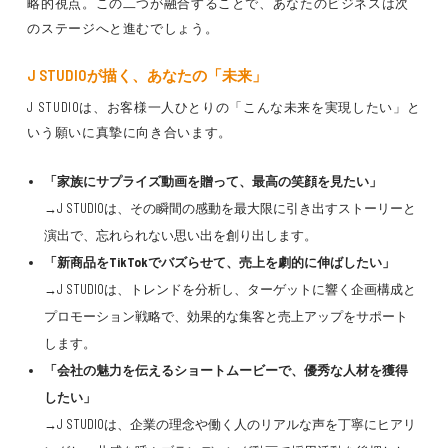
略的視点。この二つが融合することで、あなたのビジネスは次
のステージへと進むでしょう。
J STUDIOが描く、あなたの「未来」
J STUDIOは、お客様一人ひとりの「こんな未来を実現したい」と
いう願いに真摯に向き合います。
「家族にサプライズ動画を贈って、最高の笑顔を見たい」
→J STUDIOは、その瞬間の感動を最大限に引き出すストーリーと
演出で、忘れられない思い出を創り出します。
「新商品をTikTokでバズらせて、売上を劇的に伸ばしたい」
→J STUDIOは、トレンドを分析し、ターゲットに響く企画構成と
プロモーション戦略で、効果的な集客と売上アップをサポート
します。
「会社の魅力を伝えるショートムービーで、優秀な人材を獲得
したい」
→J STUDIOは、企業の理念や働く人のリアルな声を丁寧にヒアリ