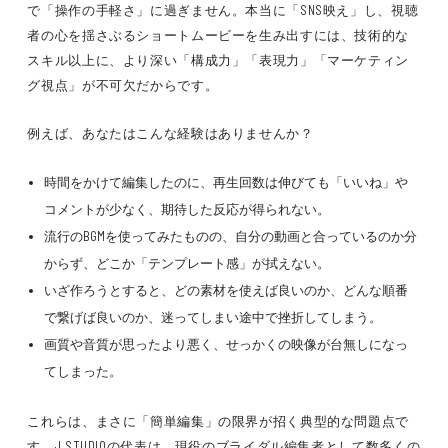
で「操作の手軽さ」に過ぎません。本当に「SNS映え」し、視聴
者の心を揺さぶるショートムービーを生み出すには、技術的な
スキル以上に、より深い「構成力」「表現力」「マーケティン
グ視点」が不可欠だからです。
例えば、あなたはこんな経験はありませんか？
時間をかけて編集したのに、再生回数は伸びても「いいね」や
コメントが少なく、期待した反応が得られない。
流行のBGMを使ってみたものの、自分の動画と合っているのか分
からず、どこか「テンプレート感」が拭えない。
いざ作ろうとすると、どの素材を使えば良いのか、どんな順番
で繋げば良いのか、迷ってしまい途中で挫折してしまう。
画質や音質が思ったより悪く、せっかくの映像が台無しになっ
てしまった。
これらは、まさに「簡単編集」の限界が招く典型的な問題点で
す。J STUDIOの代表は、現役のブライダル編集者として数多くの