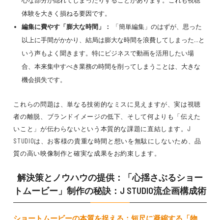
心な部分が隠れてしまったりすることがあります。これも視聴
体験を大きく損ねる要因です。
編集に費やす「膨大な時間」：
「簡単編集」のはずが、思った
以上に手間がかかり、結局は膨大な時間を浪費してしまった…と
いう声もよく聞きます。特にビジネスで動画を活用したい場
合、本来集中すべき業務の時間を削ってしまうことは、大きな
機会損失です。
これらの問題は、単なる技術的なミスに見えますが、実は視聴
者の離脱、ブランドイメージの低下、そして何よりも「伝えた
いこと」が伝わらないという本質的な課題に直結します。J
STUDIOは、お客様の貴重な時間と想いを無駄にしないため、品
質の高い映像制作と確実な成果をお約束します。
解決策とノウハウの提供：「心揺さぶるショー
トムービー」制作の秘訣：J STUDIO流企画構成術
ショートムービー
の本質を捉える：短尺に凝縮する「物