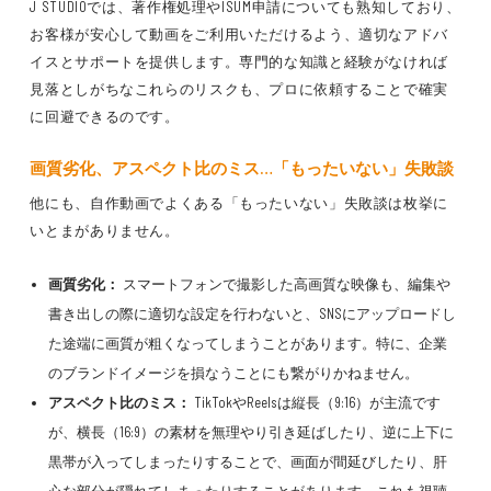
J STUDIOでは、著作権処理やISUM申請についても熟知しており、
お客様が安心して動画をご利用いただけるよう、適切なアドバ
イスとサポートを提供します。専門的な知識と経験がなければ
見落としがちなこれらのリスクも、プロに依頼することで確実
に回避できるのです。
画質劣化、アスペクト比のミス…「もったいない」失敗談
他にも、自作動画でよくある「もったいない」失敗談は枚挙に
いとまがありません。
画質劣化：
スマートフォンで撮影した高画質な映像も、編集や
書き出しの際に適切な設定を行わないと、SNSにアップロードし
た途端に画質が粗くなってしまうことがあります。特に、企業
のブランドイメージを損なうことにも繋がりかねません。
アスペクト比のミス：
TikTokやReelsは縦長（9:16）が主流です
が、横長（16:9）の素材を無理やり引き延ばしたり、逆に上下に
黒帯が入ってしまったりすることで、画面が間延びしたり、肝