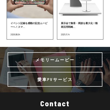
イベント記録を感動の記念ムービ
展示会で集客・商談を最大化！動
ーへ！スマ...
画活用戦略...
2026.06.04
2025.11.14
メモリームービー
愛車PVサービス
Contact