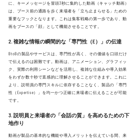
に、キーメッセージを冒頭3秒に集約した動画（キャッチ動画）
は、ブース前の通路を歩く来場者を「立ち止まらせる」ための
重要なフックとなります。これは集客戦略の第一歩であり、動
画をブースの「顔」として機能させることです。
2. 複雑な情報の瞬間的な「専門性（E）」の伝達
BtoBの製品やサービスは、専門性が高く、その価値を口頭だけ
で伝えるのは困難です。動画は、アニメーション、グラフィッ
ク、実際の利用シーンなどを活用し、複雑な仕組みや導入効果
をわずか数十秒で直感的に理解させることができます。これに
より、説明員の専門スキルに依存することなく、製品の「専門
性（Expertise）」を均一かつ正確に来場者に伝えることが可能
です。
3. 説明員と来場者の「会話の質」を高めるための下
地作り
動画が製品の基本的な機能や導入メリットを伝えている間、来