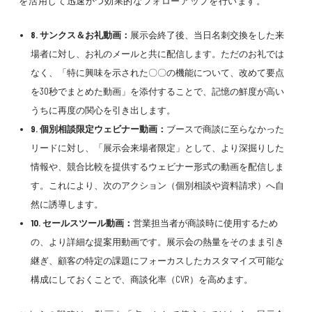
を活用して迅速かつ効果的なフォローアップを行います。
8. サンクス＆お礼動画：
展示会終了後、当日名刺交換をした来
場者に対し、お礼のメールと共に配信します。ただのお礼では
なく、「特に興味を示された〇〇の機能について、改めて要点
を30秒でまとめた動画」を添付することで、記憶の鮮度が高い
うちに再度の関心を引き出します。
9. 個別相談限定ウェビナー動画：
ブースで商談に至らなかった
リードに対し、「展示会来場者限定」として、より深掘りした
情報や、競合比較を提供するウェビナー形式の動画を配信しま
す。これにより、次のアクション（個別相談や資料請求）へ自
然に誘導します。
10. セールスツール動画：
営業担当者が商談時に使用するため
の、より詳細な提案用動画です。展示会の熱量をそのまま引き
継ぎ、顧客の特定の課題にフォーカスしたカスタマイズ可能な
構成にしておくことで、商談化率（CVR）を高めます。