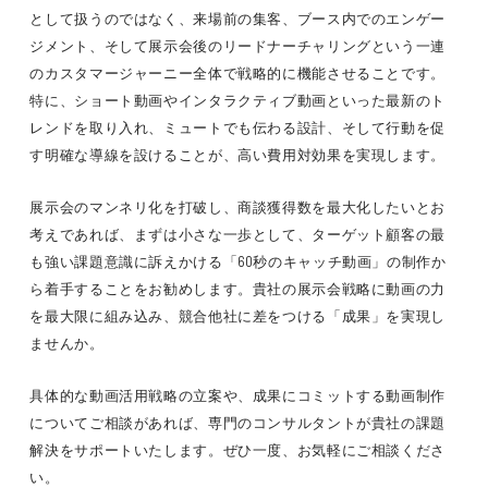
として扱うのではなく、来場前の集客、ブース内でのエンゲー
ジメント、そして展示会後のリードナーチャリングという一連
のカスタマージャーニー全体で戦略的に機能させることです。
特に、ショート動画やインタラクティブ動画といった最新のト
レンドを取り入れ、ミュートでも伝わる設計、そして行動を促
す明確な導線を設けることが、高い費用対効果を実現します。
展示会のマンネリ化を打破し、商談獲得数を最大化したいとお
考えであれば、まずは小さな一歩として、ターゲット顧客の最
も強い課題意識に訴えかける「60秒のキャッチ動画」の制作か
ら着手することをお勧めします。貴社の展示会戦略に動画の力
を最大限に組み込み、競合他社に差をつける「成果」を実現し
ませんか。
具体的な動画活用戦略の立案や、成果にコミットする動画制作
についてご相談があれば、専門のコンサルタントが貴社の課題
解決をサポートいたします。ぜひ一度、お気軽にご相談くださ
い。