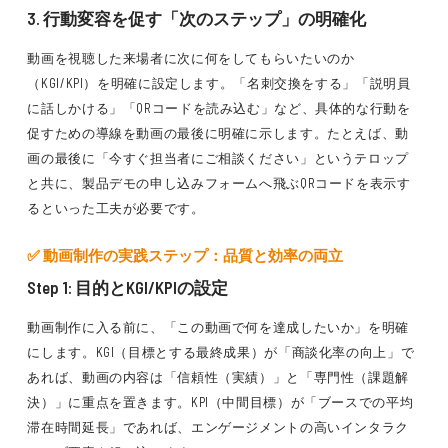
3. 行動変容を促す「次のステップ」の明確化
動画を視聴した来場者に次に何をしてもらいたいのか
（KGI/KPI）を明確に設定します。「名刺交換をする」「説明員
に話しかける」「QRコードを読み込む」など、具体的な行動を
促すための導線を動画の最後に明確に示します。たとえば、動
画の最後に「今すぐ担当者にご相談ください」というテロップ
と共に、製品デモの申し込みフォームへ飛ぶQRコードを表示す
るといった工夫が必要です。
✅ 動画制作の実践ステップ：品質と効率の両立
Step 1: 目的とKGI/KPIの設定
動画制作に入る前に、「この動画で何を達成したいか」を明確
にします。KGI（目標とする最終成果）が「商談化率の向上」で
あれば、動画の内容は「信頼性（実績）」と「専門性（課題解
決）」に重点を置きます。KPI（中間目標）が「ブースでの平均
滞在時間延長」であれば、エンゲージメントの高いインタラク