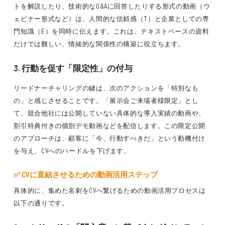
トを解説したり、技術的なQ&Aに回答したりする形式の動画（ウ
ェビナー形式など）は、人間的な信頼感（T）と企業としての専
門知識（E）を同時に伝えます。これは、テキストベースの資料
だけでは難しい、情緒的な関係性の構築に役立ちます。
3. 行動を促す「限定性」の付与
リードナーチャリングの鍵は、次のアクションを「特別なも
の」と感じさせることです。「展示会ご来場者様限定」とし
て、競合他社には公開していない具体的な導入実績の動画や、
割引特典付きの個別デモ動画などを配信します。この限定公開
のアプローチは、顧客に「今、行動すべきだ」という動機付け
を与え、CVへのハードルを下げます。
✅ CVに直結させるための動画活用ステップ
具体的に、集めた名刺をCVへ繋げるための動画活用プロセスは
以下の通りです。