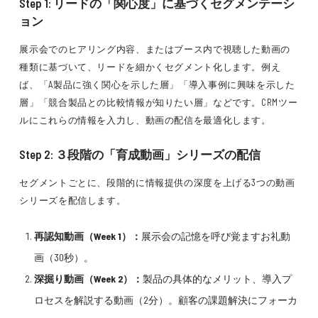
Step 1: リードの「関心度」に基づくセグメンテーシ
ョン
展示会でのヒアリング内容、またはブース内で視聴した動画の
種類に基づいて、リードを細かくセグメント化します。例え
ば、「A製品に強く関心を示した層」「導入事例に興味を示した
層」「競合製品との比較情報が知りたい層」などです。CRMツー
ルにこれらの情報を入力し、動画の配信を最適化します。
Step 2: ３段階の「育成動画」シリーズの配信
セグメントごとに、段階的に情報提供の深度を上げる3つの動画
シリーズを配信します。
再認知動画（Week 1）：
展示会の記憶を呼び覚ますお礼動
画（30秒）。
深掘り動画（Week 2）：
製品の具体的なメリット、導入プ
ロセスを解説する動画（2分）。顧客の課題解決にフォーカ