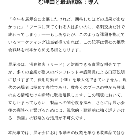
む理由と最新戦略：導入
「今年も展示会に出展したけれど、期待したほどの成果が出な
かった」「ブースに来てくれる人は多いのに、名刺交換だけで
終わってしまう」――もしあなたが、このような課題を抱えて
いるマーケティング担当者様であれば、この記事は貴社の展示
会戦略を根本から変える鍵となります。
展示会は、潜在顧客（リード）と対面できる貴重な機会です
が、多くの企業が従来のパンフレットや説明員による口頭説明
に頼りすぎて、費用対効果（ROI）を最大化できていません。現
代の来場者は極めて多忙であり、数多くのブースの中から興味
のある情報だけを瞬時に取捨選択します。この環境において、
立ち止まってもらい、製品への関心度を深め、さらには展示会
後の商談へと繋げるためには、視覚的・聴覚的に強く訴えかけ
る「動画」の戦略的な活用が不可欠です。
本記事では、展示会における動画の役割を単なる装飾品ではな