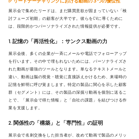
✅ リードナーチャリングにおける動画の３つの優位性
展示会で集めたリードは、まだ購買意欲が固まっていない「検
討フェーズ初期」の顧客が大半です。彼らをCVに導くために
は、段階的かつパーソナライズされた情報提供が必要です。
1. 記憶の「再活性化」：サンクス動画の力
展示会後、多くの企業が一斉にメールや電話でフォローアップ
を行います。その中で埋もれないためには、パーソナライズさ
れた動画が最強のツールとなります。単なるテキストメールと
違い、動画は脳の視覚・聴覚に直接訴えかけるため、来場時の
記憶を鮮明に呼び覚まします。特定の製品に関心を示した顧客
群（セグメント）には、その製品の深掘り動画を個別に送るこ
とで、「展示会で得た情報」と「自社の課題」を結びつける作
業を支援します。
2. 関係性の「構築」と「専門性」の証明
展示会で名刺交換をした担当者が、改めて動画で製品のメリッ