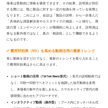
場者は受動的に情報を吸収できます。その結果、説明員が対応
する際には、既に製品に対する一定の知識を持っている状態と
なります。これにより、会話は「製品の説明」から一歩進んだ
「具体的な課題解決策やカスタマイズの相談」へと移行し、商
談の質（エンゲージメント）が飛躍的に向上します。説明員は
単なる案内係ではなく、真の「相談役」として機能できるよう
になるのです。
✅ 費用対効果（ROI）を高める動画活用の最新トレンド
単に動画を流すだけでなく、最新のトレンドを取り入れること
で費用対効果はさらに高まります。
ショート動画の活用（TikTok/Reels形式）：
長尺の説明動画では
なく、30秒〜60秒でベネフィットを強調した短尺動画を多用
し、来場者の集中力を逃しません。スマホネイティブ世代の視
聴習慣に合わせたアプローチです。
インタラクティブ動画（操作型）：
ブース内にタッチパネル式