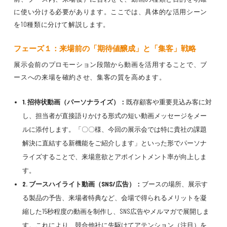
に使い分ける必要があります。ここでは、具体的な活用シーン
を10種類に分けて解説します。
フェーズ１：来場前の「期待値醸成」と「集客」戦略
展示会前のプロモーション段階から動画を活用することで、ブ
ースへの来場を確約させ、集客の質を高めます。
1. 招待状動画（パーソナライズ）：
既存顧客や重要見込み客に対
し、担当者が直接語りかける形式の短い動画メッセージをメー
ルに添付します。「〇〇様、今回の展示会では特に貴社の課題
解決に直結する新機能をご紹介します」といった形でパーソナ
ライズすることで、来場意欲とアポイントメント率が向上しま
す。
2. ブースハイライト動画（SNS/広告）：
ブースの場所、展示す
る製品の予告、来場者特典など、会場で得られるメリットを凝
縮した15秒程度の動画を制作し、SNS広告やメルマガで展開しま
す。これにより、競合他社に先駆けてアテンション（注目）を