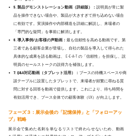
5. 製品デモンストレーション動画（詳細版）：
説明員が常に製
品を操作できない場合や、製品が大きすぎて持ち込めない場合
に有効です。実演操作や内部構造を詳細に解説し、来場者の
「専門的な疑問」を事前に解消します。
6. 導入事例/お客様の声動画：
最も信頼性を高める動画です。第
三者である顧客企業が登場し、自社の製品を導入して得られた
具体的な成果を語る動画は、 E-E-A-T の「信頼性」を担保し、説
明員のセールストークの説得力を補強します。
7. Q&A対応動画（タブレット活用）：
ブースの待機スペースや商
談テーブルに設置したタブレットで、来場者が頻繁に尋ねる質
問に対する回答を動画で提供します。これにより、待ち時間を
有効活用でき、ブース全体での顧客体験（UX）が向上します。
フェーズ３：展示会後の「記憶保持」と「フォローアッ
プ」戦略
展示会で集めた名刺を単なるリストで終わらせないため、動画