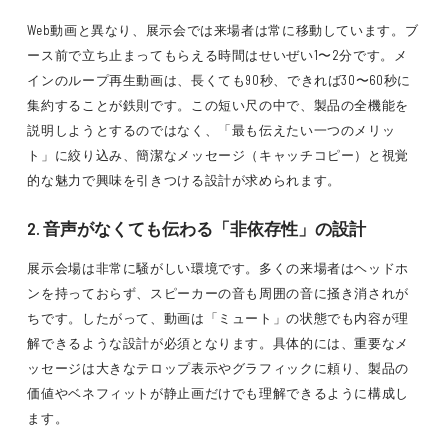
Web動画と異なり、展示会では来場者は常に移動しています。ブ
ース前で立ち止まってもらえる時間はせいぜい1〜2分です。メ
インのループ再生動画は、長くても90秒、できれば30〜60秒に
集約することが鉄則です。この短い尺の中で、製品の全機能を
説明しようとするのではなく、「最も伝えたい一つのメリッ
ト」に絞り込み、簡潔なメッセージ（キャッチコピー）と視覚
的な魅力で興味を引きつける設計が求められます。
2. 音声がなくても伝わる「非依存性」の設計
展示会場は非常に騒がしい環境です。多くの来場者はヘッドホ
ンを持っておらず、スピーカーの音も周囲の音に掻き消されが
ちです。したがって、動画は「ミュート」の状態でも内容が理
解できるような設計が必須となります。具体的には、重要なメ
ッセージは大きなテロップ表示やグラフィックに頼り、製品の
価値やベネフィットが静止画だけでも理解できるように構成し
ます。