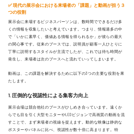
✅ 現代の展示会における来場者の「課題」と動画が担う３
つの役割
展示会に来場するビジネスパーソンは、数時間でできるだけ多
くの情報を収集したいと考えています。つまり、情報過多の中
で「いかに素早く、価値ある情報を得られるか」が彼らの最大
の関心事です。従来のブースでは、説明員が顧客一人ひとりに
丁寧に説明するスタイルが主流でしたが、これでは待ち時間が
発生し、来場者は次のブースへと流れていってしまいます。
動画は、この課題を解決するために以下の3つの主要な役割を果
たします。
1. 圧倒的な視認性による集客力向上
展示会場は競合他社のブースがひしめき合っています。遠くか
らでも目を引く大型モニターやLEDビジョンで高画質の動画を流
すことで、まず来場者の視線を捉えます。動的な映像は静的な
ポスターやパネルに比べ、視認性が数十倍に高まります。特