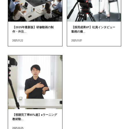
【2025年最新版】研修動画の制
【採用成果UP】社員インタビュー
作・外注...
動画の撮...
2025.11.22
2025.11.07
【視聴完了率90%超】eラーニング
教材動...
2025.10.25