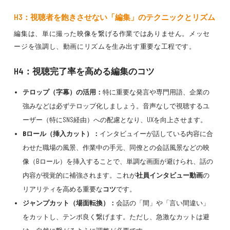
H3：視聴者を飽きさせない「編集」のテクニックとリズム
編集は、単に撮った映像を繋げる作業ではありません。メッセ
ージを強調し、動画にリズムを生み出す重要な工程です。
H4：視聴完了率を高める編集のコツ
テロップ（字幕）の活用：
特に重要な発言や専門用語、企業の
強みなどは必ずテロップ化しましょう。音声なしで視聴するユ
ーザー（特にSNS経由）への配慮となり、UXを向上させます。
Bロール（挿入カット）：
インタビュイーが話している内容に合
わせた職場の風景、作業中の手元、同僚との会話風景などの映
像（Bロール）を挿入することで、単調な画面が避けられ、話の
内容が視覚的に補強されます。これが
社員インタビュー動画
の
リアリティを高める重要な
コツ
です。
ジャンプカット（場面転換）：
会話の「間」や「言い間違い」
をカットし、テンポ良く繋げます。ただし、急激なカットは避