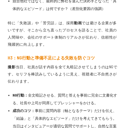
競合他社ではなく、最終的に弊社を選んだ決め手となった「具
体的なエピソード」は何ですか？（差別化要因の強調）
特に「失敗談」や「苦労話」は、採用
動画
では避ける企業が多
いですが、そこから立ち直ったプロセスを語ることで、社員の
人間味や、会社のサポート体制のリアルさが伝わり、信頼性が
飛躍的に向上します。
H3：NG行動と準備不足による失敗を防ぐコツ
撮影
当日、社員が話す内容を全て丸暗記させてしまうのはNGで
す。セリフを棒読みしているように見え、視聴者に不自然さが
伝わります。
NG行動：
全文暗記させる、質問と答えを事前に完全に文書化す
る、社長や上司が同席してプレッシャーをかける。
成功のコツ：
事前に質問内容（軸となるテーマ）だけを伝え、
「結論」と「具体的なエピソード」だけを考えてきてもらう。
当日はインタビュアーが適切な質問でサポートし、自然な言葉