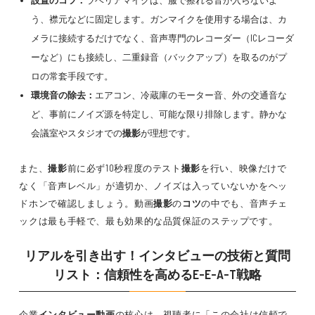
設置のコツ：
ラベリアマイクは、服で擦れる音が入らないよ
う、襟元などに固定します。ガンマイクを使用する場合は、カ
メラに接続するだけでなく、音声専門のレコーダー（ICレコーダ
ーなど）にも接続し、二重録音（バックアップ）を取るのがプ
ロの常套手段です。
環境音の除去：
エアコン、冷蔵庫のモーター音、外の交通音な
ど、事前にノイズ源を特定し、可能な限り排除します。静かな
会議室やスタジオでの
撮影
が理想です。
また、
撮影
前に必ず10秒程度のテスト
撮影
を行い、映像だけで
なく「音声レベル」が適切か、ノイズは入っていないかをヘッ
ドホンで確認しましょう。動画
撮影
の
コツ
の中でも、音声チェ
ックは最も手軽で、最も効果的な品質保証のステップです。
リアルを引き出す！インタビューの技術と質問
リスト：信頼性を高めるE-E-A-T戦略
企業
インタビュー動画
の核心は、視聴者に「この会社は信頼で