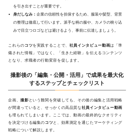
を引き出すことが重要です。
身だしなみ：
企業の信頼性を担保するため、服装や髪型、背景
の整理は徹底して行います。派手な柄の服や、カメラの映り込
みで目立つロゴなどは避けるよう、事前に伝達しましょう。
これらの
コツ
を実践することで、
社員インタビュー動画
は「準
備された情報」ではなく、「生きた経験」を伝えるコンテンツ
となり、求職者の行動変容を促します。
撮影後の「編集・公開・活用」で成果を最大化
するステップとチェックリスト
企画、
撮影
という難関を突破しても、その後の編集と活用戦略
が間違っていると、せっかくの高品質な
社員インタビュー動画
も埋もれてしまいます。ここでは、動画の最終的なクオリティ
を決定づける編集の
コツ
と、効果測定を通じたマーケティング
戦略について解説します。