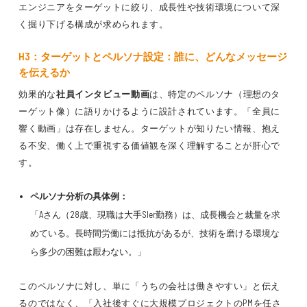
エンジニアをターゲットに絞り、成長性や技術環境について深
く掘り下げる構成が求められます。
H3：ターゲットとペルソナ設定：誰に、どんなメッセージ
を伝えるか
効果的な
社員インタビュー動画
は、特定のペルソナ（理想のタ
ーゲット像）に語りかけるように設計されています。「全員に
響く動画」は存在しません。ターゲットが知りたい情報、抱え
る不安、働く上で重視する価値観を深く理解することが肝心で
す。
ペルソナ分析の具体例：
「Aさん（28歳、現職は大手SIer勤務）は、成長機会と裁量を求
めている。長時間労働には抵抗があるが、技術を磨ける環境な
ら多少の困難は厭わない。」
このペルソナに対し、単に「うちの会社は働きやすい」と伝え
るのではなく、「入社後すぐに大規模プロジェクトのPMを任さ