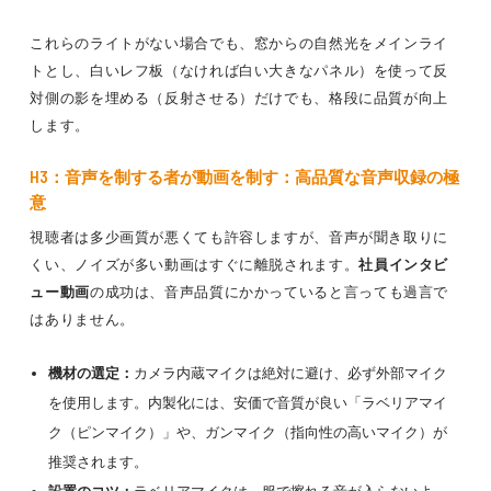
これらのライトがない場合でも、窓からの自然光をメインライ
トとし、白いレフ板（なければ白い大きなパネル）を使って反
対側の影を埋める（反射させる）だけでも、格段に品質が向上
します。
H3：音声を制する者が動画を制す：高品質な音声収録の極
意
視聴者は多少画質が悪くても許容しますが、音声が聞き取りに
くい、ノイズが多い動画はすぐに離脱されます。
社員インタビ
ュー動画
の成功は、音声品質にかかっていると言っても過言で
はありません。
機材の選定：
カメラ内蔵マイクは絶対に避け、必ず外部マイク
を使用します。内製化には、安価で音質が良い「ラベリアマイ
ク（ピンマイク）」や、ガンマイク（指向性の高いマイク）が
推奨されます。