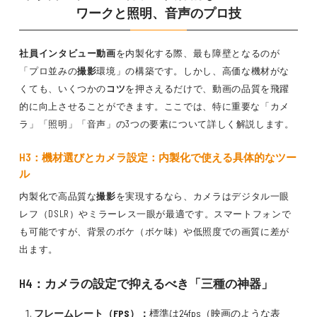
ワークと照明、音声のプロ技
社員インタビュー動画
を内製化する際、最も障壁となるのが
「プロ並みの
撮影
環境」の構築です。しかし、高価な機材がな
くても、いくつかの
コツ
を押さえるだけで、動画の品質を飛躍
的に向上させることができます。ここでは、特に重要な「カメ
ラ」「照明」「音声」の3つの要素について詳しく解説します。
H3：機材選びとカメラ設定：内製化で使える具体的なツー
ル
内製化で高品質な
撮影
を実現するなら、カメラはデジタル一眼
レフ（DSLR）やミラーレス一眼が最適です。スマートフォンで
も可能ですが、背景のボケ（ボケ味）や低照度での画質に差が
出ます。
H4：カメラの設定で抑えるべき「三種の神器」
フレームレート（FPS）：
標準は24fps（映画のような表