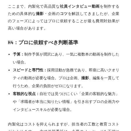
ここまで、内製化で高品質な
社員インタビュー動画
を制作する
ための具体的な
撮影
・企画の
コツ
を解説してきましたが、企業
のフェーズによってはプロに依頼することが最も費用対効果が
高い場合があります。
H4：プロに依頼すべき判断基準
予算：
制作予算が潤沢にあり、一気に複数本の動画を制作した
い場合。
スピードと専門性：
採用活動が急務であり、即座に高いクオリ
ティの動画が必要な場合。プロは企画、
撮影
、編集を一貫して
行うため、企業の負担がゼロになります。
客観的な視点：
自社では見つけにくい「企業の客観的な魅力」
や「求職者が本当に知りたい情報」を引き出すプロの企画力や
インタビュースキルが必要な場合。
内製化はコストを抑えられますが、担当者の工数と教育コスト