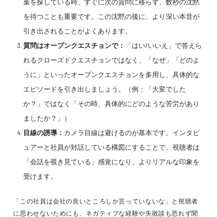
葉を探している時、すぐに次の質問に移らず、数秒の沈黙
を待つことも重要です。この沈黙の後に、より深い本音が
引き出されることがよくあります。
質問はオープンクエスチョンで：
「はい/いいえ」で答えら
れるクローズドクエスチョンではなく、「なぜ」「どのよ
うに」といったオープンクエスチョンを多用し、具体的な
エピソードを引き出しましょう。（例：「大変でした
か？」ではなく「その時、具体的にどのような苦労があり
ましたか？」）
目線の誘導：
カメラ目線は避けるのが基本です。インタビ
ュアーと社員が対話している構図にすることで、視聴者は
「会話を覗き見ている」感覚になり、よりリアルな印象を
受けます。
「この社員は会社の良いところしか言っていないな」と視聴者
に思わせないためにも、ネガティブな経験や失敗談も恐れず聞