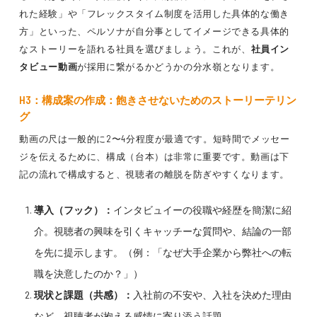
れた経験」や「フレックスタイム制度を活用した具体的な働き
方」といった、ペルソナが自分事としてイメージできる具体的
なストーリーを語れる社員を選びましょう。これが、
社員イン
タビュー動画
が採用に繋がるかどうかの分水嶺となります。
H3：構成案の作成：飽きさせないためのストーリーテリン
グ
動画の尺は一般的に2〜4分程度が最適です。短時間でメッセー
ジを伝えるために、構成（台本）は非常に重要です。動画は下
記の流れで構成すると、視聴者の離脱を防ぎやすくなります。
導入（フック）：
インタビュイーの役職や経歴を簡潔に紹
介。視聴者の興味を引くキャッチーな質問や、結論の一部
を先に提示します。（例：「なぜ大手企業から弊社への転
職を決意したのか？」）
現状と課題（共感）：
入社前の不安や、入社を決めた理由
など、視聴者が抱える感情に寄り添う話題。