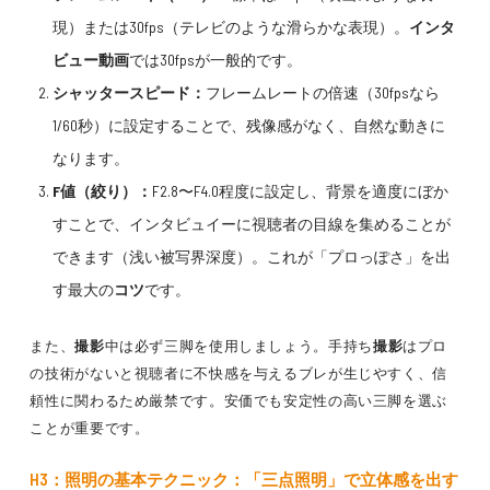
現）または30fps（テレビのような滑らかな表現）。
インタ
ビュー動画
では30fpsが一般的です。
シャッタースピード：
フレームレートの倍速（30fpsなら
1/60秒）に設定することで、残像感がなく、自然な動きに
なります。
F値（絞り）：
F2.8〜F4.0程度に設定し、背景を適度にぼか
すことで、インタビュイーに視聴者の目線を集めることが
できます（浅い被写界深度）。これが「プロっぽさ」を出
す最大の
コツ
です。
また、
撮影
中は必ず三脚を使用しましょう。手持ち
撮影
はプロ
の技術がないと視聴者に不快感を与えるブレが生じやすく、信
頼性に関わるため厳禁です。安価でも安定性の高い三脚を選ぶ
ことが重要です。
H3：照明の基本テクニック：「三点照明」で立体感を出す