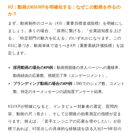
H3：動画のKGI/KPIを明確化する：なぜこの動画を作るの
か？
まず、動画制作のゴール（KGI：重要目標達成指標）を明確にし
ましょう。多くの場合、「採用に繋げる」「企業認知度を上げ
る」「特定部門の魅力を伝える」のいずれかになります。この
KGIに基づき、動画単体で追うべきKPI（重要業績評価指標）を設
定します。
採用動画の場合のKPI例：
動画視聴後の求人ページへの遷移率、
動画経由の応募数、視聴完了率（エンゲージメント）。
ブランディング動画の場合のKPI例：
SNSでのシェア数、コメント
数、特定のキーメッセージの認知度アンケート結果。
KGI/KPIが明確になると、インタビュー対象者の選定、質問内
容、動画の尺（長さ）、そして公開後の効果測定の指標が定ま
ります。例えば、「若手エンジニアの応募を増やしたい」が目
標であれば、H3見出しの具体的な経験談を語る入社3〜5年目の