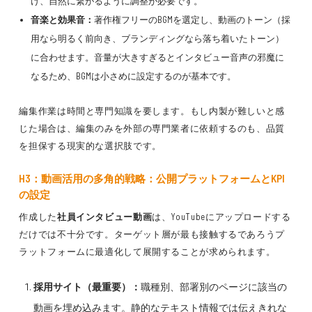
け、自然に繋がるように調整が必要です。
音楽と効果音：
著作権フリーのBGMを選定し、動画のトーン（採
用なら明るく前向き、ブランディングなら落ち着いたトーン）
に合わせます。音量が大きすぎるとインタビュー音声の邪魔に
なるため、BGMは小さめに設定するのが基本です。
編集作業は時間と専門知識を要します。もし内製が難しいと感
じた場合は、編集のみを外部の専門業者に依頼するのも、品質
を担保する現実的な選択肢です。
H3：動画活用の多角的戦略：公開プラットフォームとKPI
の設定
作成した
社員インタビュー動画
は、YouTubeにアップロードする
だけでは不十分です。ターゲット層が最も接触するであろうプ
ラットフォームに最適化して展開することが求められます。
採用サイト（最重要）：
職種別、部署別のページに該当の
動画を埋め込みます。静的なテキスト情報では伝えきれな