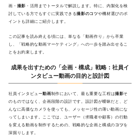
画・
撮影
・活用までトータルで解説します。特に、内製化を検
討している方でもすぐに実践できる
撮影のコツ
や機材選びのポ
イントも詳細にご紹介します。
この記事を読み終える頃には、単なる「動画作り」から卒業
し、「戦略的な動画マーケティング」への一歩を踏み出せるこ
とをお約束します。
成果を出すための「企画・構成」戦略：社員イ
ンタビュー動画の目的と設計図
社員インタビュー
動画
制作において、最も重要な工程は
撮影
そ
のものではなく、企画段階の設計です。設計図が曖昧だと、ど
んなに高価なカメラを使っても、メッセージ性の薄い動画にな
ってしまいます。ここでは、ユーザー（求職者や顧客）の行動
を変える動画を制作するための、戦略的な企画と構成の
コツ
を
深掘りします。