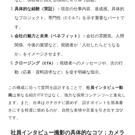
具体的な経験（実証）：
現在の仕事内容、達成感、具体的
なプロジェクト。専門性（E-E-A-T）を示す重要なパートで
す。
会社の魅力と未来（ベネフィット）：
会社の雰囲気、人間
関係、今後の展望など。視聴者が「入社したらどうなる
か」をイメージさせます。
クロージング（CTA）：
視聴者へのメッセージや、次の行
動（応募・資料請求など）を促す明確な指示。
この構成に沿って質問を設計することで、
社員インタビュー動
画
は単なる紹介VTRではなく、強力な採用コンテンツへと進化し
ます。また、台本はガチガチに固めず、話すポイントを箇条書
きにする程度に留めるのが、自然な表情や言葉を引き出す
コツ
です。
社員インタビュー撮影の具体的なコツ：カメラ