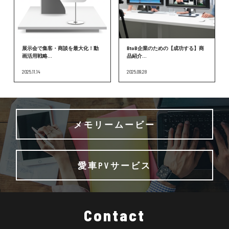
展示会で集客・商談を最大化！動
BtoB企業のための【成功する】商
画活用戦略...
品紹介...
2025.11.14
2025.09.28
メモリームービー
愛車PVサービス
Contact