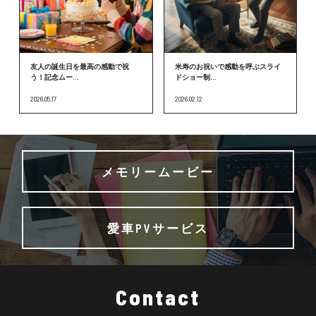
友人の誕生日を最高の感動で祝
米寿のお祝いで感動を呼ぶスライ
う！記念ムー...
ドショー制...
2026.05.17
2026.02.12
メモリームービー
愛車PVサービス
Contact