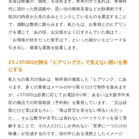
音楽は映像の「感情」を決めます。米寿の方であれば、青春時
代に流行った歌謡曲や、思い出の映画音楽などが効果的です。
歌詞の内容が人生の歩みとリンクしているものを選定すること
で、感動は数倍に膨らみます。私たちは、お客様とのヒアリン
グを通じて「あの頃、お父様がよく口ずさんでいた曲は？」
「お母様が好きだった歌手は？」といった細かいエピソードを
引き出し、最適な選曲を提案します。
2.5 J STUDIOが誇る「ヒアリング力」で見えない想いを形
にする
私たちの最大の強みは、制作前の徹底した「ヒアリング」にあ
ります。多くの業者はメールのやり取りだけで制作を進めます
が、J STUDIOは必要に応じてお電話やLINE、あるいは大阪市中央
区の拠点での対面相談（予約制）を重視しています。「父は頑
固だけど実は涙もろい」「母は苦労を見せない明るい人だっ
た」。そんな数字や文字には表れないパーソナリティを深く理
解することで、その人だけにしか作れない「世界に一つだけの
映像」が完成するのです。頭の中にある漠然としたイメージ