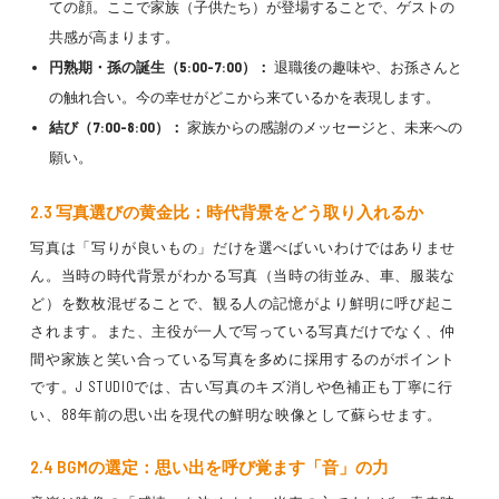
ての顔。ここで家族（子供たち）が登場することで、ゲストの
共感が高まります。
円熟期・孫の誕生（5:00-7:00）：
退職後の趣味や、お孫さんと
の触れ合い。今の幸せがどこから来ているかを表現します。
結び（7:00-8:00）：
家族からの感謝のメッセージと、未来への
願い。
2.3 写真選びの黄金比：時代背景をどう取り入れるか
写真は「写りが良いもの」だけを選べばいいわけではありませ
ん。当時の時代背景がわかる写真（当時の街並み、車、服装な
ど）を数枚混ぜることで、観る人の記憶がより鮮明に呼び起こ
されます。また、主役が一人で写っている写真だけでなく、仲
間や家族と笑い合っている写真を多めに採用するのがポイント
です。J STUDIOでは、古い写真のキズ消しや色補正も丁寧に行
い、88年前の思い出を現代の鮮明な映像として蘇らせます。
2.4 BGMの選定：思い出を呼び覚ます「音」の力