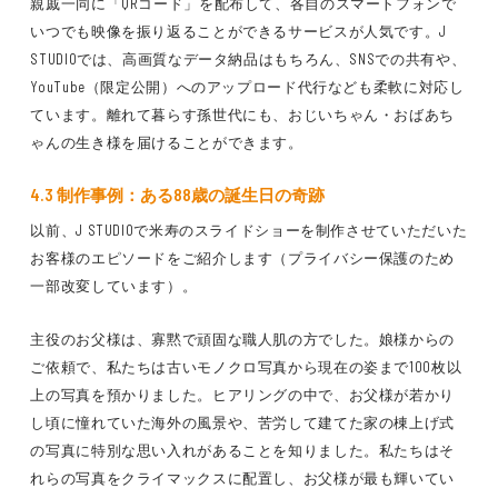
親戚一同に「QRコード」を配布して、各自のスマートフォンで
いつでも映像を振り返ることができるサービスが人気です。J
STUDIOでは、高画質なデータ納品はもちろん、SNSでの共有や、
YouTube（限定公開）へのアップロード代行なども柔軟に対応し
ています。離れて暮らす孫世代にも、おじいちゃん・おばあち
ゃんの生き様を届けることができます。
4.3 制作事例：ある88歳の誕生日の奇跡
以前、J STUDIOで米寿のスライドショーを制作させていただいた
お客様のエピソードをご紹介します（プライバシー保護のため
一部改変しています）。
主役のお父様は、寡黙で頑固な職人肌の方でした。娘様からの
ご依頼で、私たちは古いモノクロ写真から現在の姿まで100枚以
上の写真を預かりました。ヒアリングの中で、お父様が若かり
し頃に憧れていた海外の風景や、苦労して建てた家の棟上げ式
の写真に特別な思い入れがあることを知りました。私たちはそ
れらの写真をクライマックスに配置し、お父様が最も輝いてい