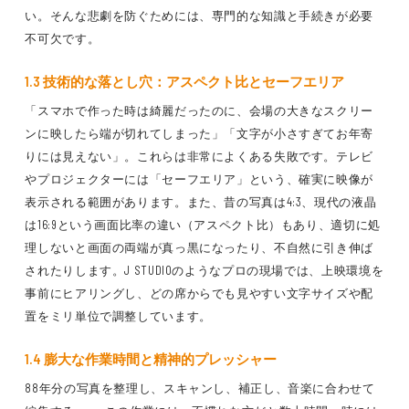
い。そんな悲劇を防ぐためには、専門的な知識と手続きが必要
不可欠です。
1.3 技術的な落とし穴：アスペクト比とセーフエリア
「スマホで作った時は綺麗だったのに、会場の大きなスクリー
ンに映したら端が切れてしまった」「文字が小さすぎてお年寄
りには見えない」。これらは非常によくある失敗です。テレビ
やプロジェクターには「セーフエリア」という、確実に映像が
表示される範囲があります。また、昔の写真は4:3、現代の液晶
は16:9という画面比率の違い（アスペクト比）もあり、適切に処
理しないと画面の両端が真っ黒になったり、不自然に引き伸ば
されたりします。J STUDIOのようなプロの現場では、上映環境を
事前にヒアリングし、どの席からでも見やすい文字サイズや配
置をミリ単位で調整しています。
1.4 膨大な作業時間と精神的プレッシャー
88年分の写真を整理し、スキャンし、補正し、音楽に合わせて