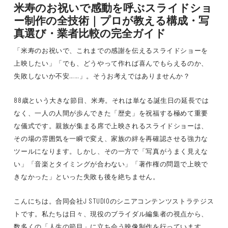
米寿のお祝いで感動を呼ぶスライドショ
ー制作の全技術｜プロが教える構成・写
真選び・業者比較の完全ガイド
「米寿のお祝いで、これまでの感謝を伝えるスライドショーを
上映したい」「でも、どうやって作れば喜んでもらえるのか、
失敗しないか不安……」。そうお考えではありませんか？
88歳という大きな節目、米寿。それは単なる誕生日の延長では
なく、一人の人間が歩んできた「歴史」を祝福する極めて重要
な儀式です。親族が集まる席で上映されるスライドショーは、
その場の雰囲気を一瞬で変え、家族の絆を再確認させる強力な
ツールになります。しかし、その一方で「写真がうまく見えな
い」「音楽とタイミングが合わない」「著作権の問題で上映で
きなかった」といった失敗も後を絶ちません。
こんにちは。合同会社J STUDIOのシニアコンテンツストラテジス
トです。私たちは日々、現役のブライダル編集者の視点から、
数多くの「人生の節目」に立ち会う映像制作を行っています。