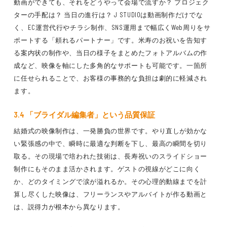
動画ができても、それをどうやって会場で流すか？ プロジェク
ターの手配は？ 当日の進行は？ J STUDIOは動画制作だけでな
く、EC運営代行やチラシ制作、SNS運用まで幅広くWeb周りをサ
ポートする「頼れるパートナー」です。米寿のお祝いを告知す
る案内状の制作や、当日の様子をまとめたフォトアルバムの作
成など、映像を軸にした多角的なサポートも可能です。一箇所
に任せられることで、お客様の事務的な負担は劇的に軽減され
ます。
3.4 「ブライダル編集者」という品質保証
結婚式の映像制作は、一発勝負の世界です。やり直しが効かな
い緊張感の中で、瞬時に最適な判断を下し、最高の瞬間を切り
取る。その現場で培われた技術は、長寿祝いのスライドショー
制作にもそのまま活かされます。ゲストの視線がどこに向く
か、どのタイミングで涙が溢れるか。その心理的動線までを計
算し尽くした映像は、フリーランスやアルバイトが作る動画と
は、説得力が根本から異なります。