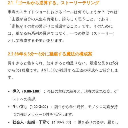
2.1 「ゴールから逆算する」ストーリーテリング
米寿のスライドショーにおけるゴールは何でしょうか？ それは
「主役が自分の人生を肯定し、誇らしく思うこと」であり、
「家族がその命の繋がりに感謝すること」です。そのために
は、単なる時系列の羅列ではなく、一つの物語（ストーリー）
として構成する必要があります。
2.2 88年を5分〜8分に凝縮する魔法の構成案
長すぎると飽きられ、短すぎると物足りない。最適な長さは5分
から8分程度です。J STUDIOが推奨する王道の構成をご紹介しま
す。
導入（0:00-1:00）：
今日の主役の紹介と、現在の元気な姿。ゲ
ストへの挨拶。
生い立ち（1:00-3:00）：
誕生から学生時代。モノクロ写真が持
つ力強いメッセージ性を活かします。
社会人・結婚・子育て（3:00-5:00）：
働き盛りの姿や、親とし