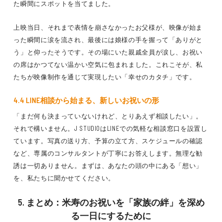
た瞬間にスポットを当てました。
上映当日、それまで表情を崩さなかったお父様が、映像が始ま
った瞬間に涙を流され、最後には娘様の手を握って「ありがと
う」と仰ったそうです。その場にいた親戚全員が涙し、お祝い
の席はかつてない温かい空気に包まれました。これこそが、私
たちが映像制作を通じて実現したい「幸せのカタチ」です。
4.4 LINE相談から始まる、新しいお祝いの形
「まだ何も決まっていないけれど、とりあえず相談したい」。
それで構いません。J STUDIOはLINEでの気軽な相談窓口を設置し
ています。写真の送り方、予算の立て方、スケジュールの確認
など、専属のコンサルタントが丁寧にお答えします。無理な勧
誘は一切ありません。まずは、あなたの頭の中にある「想い」
を、私たちに聞かせてください。
5. まとめ：米寿のお祝いを「家族の絆」を深め
る一日にするために