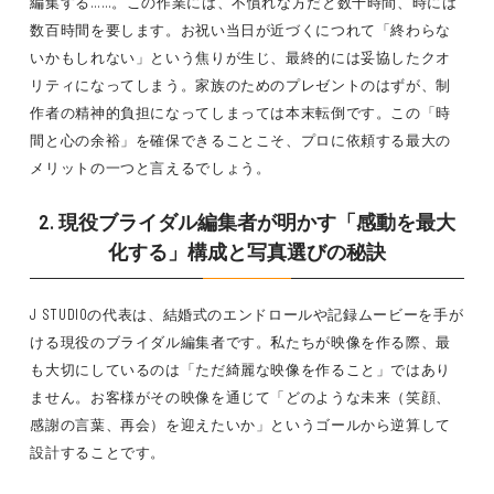
編集する……。この作業には、不慣れな方だと数十時間、時には
数百時間を要します。お祝い当日が近づくにつれて「終わらな
いかもしれない」という焦りが生じ、最終的には妥協したクオ
リティになってしまう。家族のためのプレゼントのはずが、制
作者の精神的負担になってしまっては本末転倒です。この「時
間と心の余裕」を確保できることこそ、プロに依頼する最大の
メリットの一つと言えるでしょう。
2. 現役ブライダル編集者が明かす「感動を最大
化する」構成と写真選びの秘訣
J STUDIOの代表は、結婚式のエンドロールや記録ムービーを手が
ける現役のブライダル編集者です。私たちが映像を作る際、最
も大切にしているのは「ただ綺麗な映像を作ること」ではあり
ません。お客様がその映像を通じて「どのような未来（笑顔、
感謝の言葉、再会）を迎えたいか」というゴールから逆算して
設計することです。