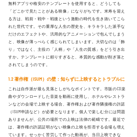
無料アプリや格安のテンプレートを使用すると、どうしても
「どこかで見たことがある映像」になりがちです。米寿を迎え
る方は、戦前・戦中・戦後という激動の時代を生き抜いてこら
れた世代です。その重厚な人生の歴史を、キラキラした派手な
だけのエフェクトや、汎用的なアニメーションで包んでしまう
と、映像が薄っぺらく感じられてしまいます。大切なのは「飾
り」ではなく、主役の「人柄」や「人生の質感」をどう引き出
すか。テンプレートに頼りすぎると、本質的な感動が削ぎ落と
されてしまうのです。
1.2 著作権（ISUM）の壁：知らずに上映するとトラブルに
これは自作派が最も見落としがちなポイントです。市販のCD楽
曲やダウンロードした音楽を動画に使用し、ホテルやレストラ
ンなどの会場で上映する場合、著作権および著作隣接権の許諾
（ISUM申請など）が必要となります。個人で楽しむ分には問題
ありませんが、公共の場所での上映は法律の範疇です。最近で
は、著作権の許諾証明がない映像の上映を拒否する会場も増え
ています。せっかく苦労して作った動画が、当日上映できな