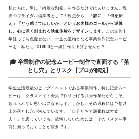
私たちは、単に「綺麗な動画」を作るだけではありません。現
役のブライダル編集者としての視点から、
「誰に」「何を伝
え」「どう感じてほしいか」というお客様のゴールから逆算
し、心に深く刻まれる映像体験をデザインします。
この先何十
年経っても色褪せない、一生の宝物となる卒業制作記念ムービ
ーを、私たちJ STUDIOと一緒に作り上げませんか？
🎓 卒業制作の記念ムービー制作で直面する「落
とし穴」とリスク【プロが解説】
学生生活最後のビッグイベントである卒業制作。特に記念ムー
ビーは、クラスメイト全員で作り上げる共同作業だからこそ、
忘れられない思い出になるはず。しかし、その過程には予想以
上の落とし穴が潜んでいます。「自分たちで頑張れば大丈
夫！」と思っていても、後悔しないためには、そのリスクを事
前に知っておくことが重要です。