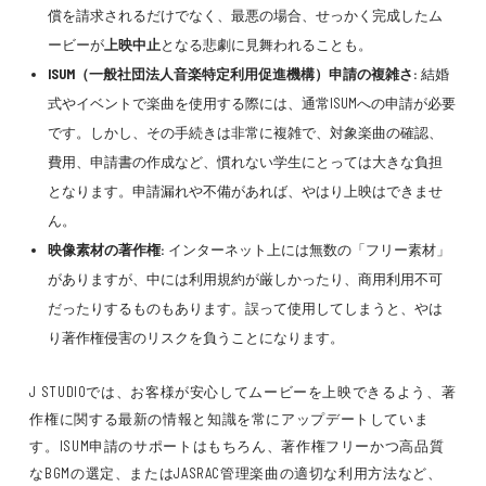
償を請求されるだけでなく、最悪の場合、せっかく完成したム
ービーが
上映中止
となる悲劇に見舞われることも。
ISUM（一般社団法人音楽特定利用促進機構）申請の複雑さ:
結婚
式やイベントで楽曲を使用する際には、通常ISUMへの申請が必要
です。しかし、その手続きは非常に複雑で、対象楽曲の確認、
費用、申請書の作成など、慣れない学生にとっては大きな負担
となります。申請漏れや不備があれば、やはり上映はできませ
ん。
映像素材の著作権:
インターネット上には無数の「フリー素材」
がありますが、中には利用規約が厳しかったり、商用利用不可
だったりするものもあります。誤って使用してしまうと、やは
り著作権侵害のリスクを負うことになります。
J STUDIOでは、お客様が安心してムービーを上映できるよう、著
作権に関する最新の情報と知識を常にアップデートしていま
す。ISUM申請のサポートはもちろん、著作権フリーかつ高品質
なBGMの選定、またはJASRAC管理楽曲の適切な利用方法など、