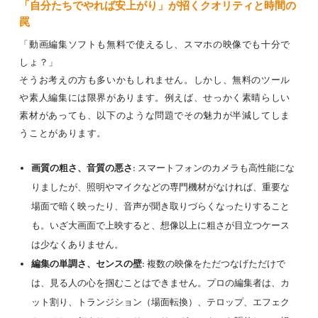
「自分たちでやれば安上がり」が招くクオリティと時間の
罠
「動画編集ソフトも無料で使えるし、スマホの映像でも十分で
しょ？」
そうお考えの方も多いかもしれません。しかし、無料のツール
や素人編集には限界があります。例えば、せっかく素晴らしい
素材があっても、以下のような問題でその魅力が半減してしま
うことがあります。
画質の粗さ、音質の悪さ:
スマートフォンのカメラも高性能にな
りましたが、照明やマイクなどの専門機材がなければ、重要な
場面で暗く映ったり、音声が聞き取りづらくなったりすること
も。いざ大画面で上映すると、想像以上に粗さが目立つケース
は少なくありません。
編集の単調さ、センスの壁:
複数の映像をただつなげただけで
は、見る人の心を掴むことはできません。プロの編集者は、カ
ット割り、トランジション（場面転換）、テロップ、エフェク