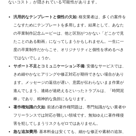
ないコスト」が隠されている可能性があります。
汎用的なテンプレートと個性の欠如:
格安業者は、多くの案件を
こなすためにテンプレートを多用します。結果として、あなた
の卒業制作記念ムービーは、他と区別がつかない「どこかで見
たことのある動画」になってしまうかもしれません。一生に一
度の卒業制作だからこそ、オリジナリティと個性を求めるべき
ではないでしょうか。
サポート不足とコミュニケーション不備:
安価なサービスでは、
きめ細やかなヒアリングや修正対応が期待できない場合があり
ます。メッセージの返信が遅い、意図が伝わらないまま作業が
進んでしまう、連絡が途絶えるといったトラブルは、「時間泥
棒」であり、精神的な負担にもなります。
著作権知識の欠如:
前述の著作権問題は、専門知識がない業者や
フリーランスでは対応が難しい領域です。無知ゆえに著作権侵
害を犯してしまうリスクもゼロではありません。
急な追加費用:
基本料金は安くても、細かな修正や素材の追加、