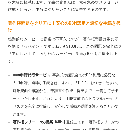
を大幅に軽減します。学生の皆さんは、素材集めやメッセージ
作成といった、本当にやりたいことに集中できるのです。
著作権問題をクリアに！安心のBGM選定と適切な手続き代
行
感動的なムービーに音楽は不可欠ですが、著作権問題は常に頭
を悩ませるポイントですよね。J STUDIOは、この問題を完全にク
リアにした上で、あなたのムービーに最適なBGMをご提案しま
す。
ISUM申請代行サービス:
卒業式や謝恩会でのBGM利用に必要な
ISUM申請。複雑な手続きは、すべてJ STUDIOにお任せください。
対象楽曲の確認から、申請書の作成・提出まで、一貫してサポ
ートいたします。これにより、上映直前でのトラブルや中止の
リスクを完全に排除し、安心して感動の瞬間を迎えることがで
きます。
著作権フリーBGMの提案:
ISUM非登録曲でも、著作権フリーかつ
高品質な楽曲の中から、ムービーのテーマや雰囲気に合わせて