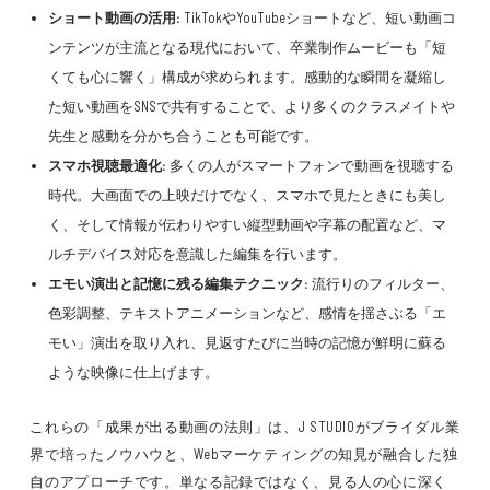
ショート動画の活用:
TikTokやYouTubeショートなど、短い動画コ
ンテンツが主流となる現代において、卒業制作ムービーも「短
くても心に響く」構成が求められます。感動的な瞬間を凝縮し
た短い動画をSNSで共有することで、より多くのクラスメイトや
先生と感動を分かち合うことも可能です。
スマホ視聴最適化:
多くの人がスマートフォンで動画を視聴する
時代。大画面での上映だけでなく、スマホで見たときにも美し
く、そして情報が伝わりやすい縦型動画や字幕の配置など、マ
ルチデバイス対応を意識した編集を行います。
エモい演出と記憶に残る編集テクニック:
流行りのフィルター、
色彩調整、テキストアニメーションなど、感情を揺さぶる「エ
モい」演出を取り入れ、見返すたびに当時の記憶が鮮明に蘇る
ような映像に仕上げます。
これらの「成果が出る動画の法則」は、J STUDIOがブライダル業
界で培ったノウハウと、Webマーケティングの知見が融合した独
自のアプローチです。単なる記録ではなく、見る人の心に深く