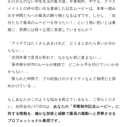
かけがえのない学生生活の集大成、卒業制作。中でも、クラス
メイトとの絆や思い出を凝縮した記念ムービーは、未来へ踏み
出す仲間たちへの最高の贈り物となるはずです。しかし、「自
分たちで最高のムービーを作りたい！」という熱い想いとは裏
腹に、実際には様々な壁に直面していませんか？
「アイデアはたくさんあるけれど、どうまとめたら良いか分か
らない…」
「共同作業で意見が割れて、なかなか前に進まない…」
「著作権やBGMのルールが複雑で、どこから手を付けていいか分
からない…」
「限られた時間で、プロ顔負けのクオリティなんて無理だと諦
めかけている…」
もしあなたがこのような悩みを抱えているなら、ご安心くださ
い。合同会社J STUDIOは、
あなたの「卒業制作記念ムービー」に
対する情熱を、確かな技術と経験で最高の感動へと昇華させる
プロフェッショナル集団です。