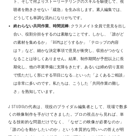
ト、そして何よりストーリーテリングのスキルを駆使して、視
聴者を飽きさせない「緩急」を生み出します。素人編集では、
どうしても単調な流れになりがちです。
終わらない共同作業、時間泥棒:
クラスメイト全員で意見を出し
合い、役割分担をするのは素敵なことです。しかし、「誰がど
の素材を集めるか」「BGMはどうするか」「テロップの内容
は？」など、細かな決定事項で意見が衝突し、収拾がつかなく
なることは珍しくありません。結果、制作期間が予想以上に長
期化し、他の卒業準備に支障をきたす、あるいは締め切り直前
で慌ただしく形にする羽目になる…といった「よくあるご相談」
は非常に多いのです。私たちは、こうした「共同作業の難し
さ」を熟知しています。
J STUDIOの代表は、現役のブライダル編集者として、現場で数多
くの映像制作を手がけてきました。プロの視点から見れば、単
なる技術的な問題だけでなく、「なぜこの映像が必要なのか」
「誰の心を動かしたいのか」という本質的な問いへの答えが明