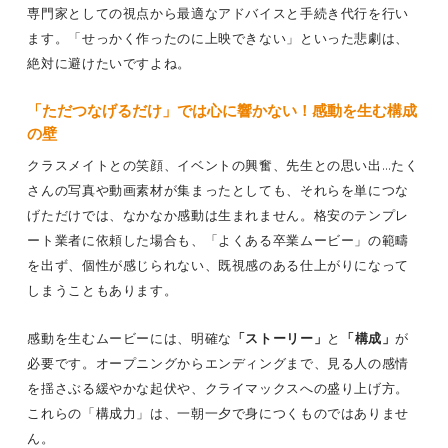
専門家としての視点から最適なアドバイスと手続き代行を行い
ます。「せっかく作ったのに上映できない」といった悲劇は、
絶対に避けたいですよね。
「ただつなげるだけ」では心に響かない！感動を生む構成
の壁
クラスメイトとの笑顔、イベントの興奮、先生との思い出…たく
さんの写真や動画素材が集まったとしても、それらを単につな
げただけでは、なかなか感動は生まれません。格安のテンプレ
ート業者に依頼した場合も、「よくある卒業ムービー」の範疇
を出ず、個性が感じられない、既視感のある仕上がりになって
しまうこともあります。
感動を生むムービーには、明確な
「ストーリー」
と
「構成」
が
必要です。オープニングからエンディングまで、見る人の感情
を揺さぶる緩やかな起伏や、クライマックスへの盛り上げ方。
これらの「構成力」は、一朝一夕で身につくものではありませ
ん。