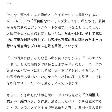
い…」
そんな「頭の中にある漠然としたイメージ」を具現化するの
が、J STUDIOの
「圧倒的なヒアリング力」
です。私たちは、最初
から形式的なヒアリングシートを渡すようなことはしません。
大阪市中央区に拠点を置く私たちは、
対面やLINE、そして電話
での丁寧な対話を通じて、お客様の言葉の奥に隠された本当の
想いを引き出すプロセスを最も重視しています。
「この写真には、どんな思い出がありますか？」「このエピソ
ードは、どんな感情を呼び起こしますか？」など、一つ一つの
素材やエピソードに対して深く掘り下げてお伺いすることで、
お客様自身も気づいていなかった「感動の種」を発見し、それ
を映像のストーリーへと落とし込んでいきます。
さらに、引き出した情報を元に、プロの視点から
「企画構成
案」
や
「絵コンテ」
を作成。漠然としたイメージを視覚化する
ことで、クラスメイト全員で完成像を共有し、共同作業の負担