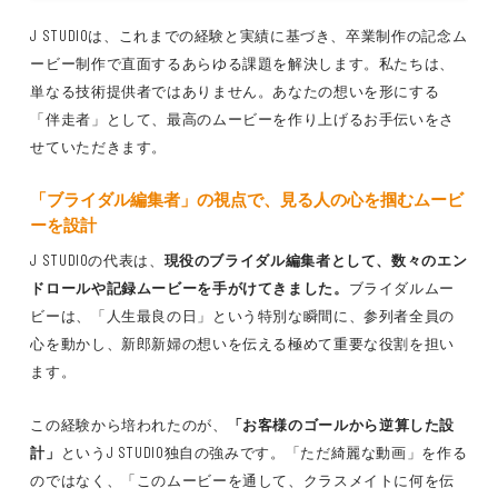
J STUDIOは、これまでの経験と実績に基づき、卒業制作の記念ム
ービー制作で直面するあらゆる課題を解決します。私たちは、
単なる技術提供者ではありません。あなたの想いを形にする
「伴走者」として、最高のムービーを作り上げるお手伝いをさ
せていただきます。
「ブライダル編集者」の視点で、見る人の心を掴むムービ
ーを設計
J STUDIOの代表は、
現役のブライダル編集者として、数々のエン
ドロールや記録ムービーを手がけてきました。
ブライダルムー
ビーは、「人生最良の日」という特別な瞬間に、参列者全員の
心を動かし、新郎新婦の想いを伝える極めて重要な役割を担い
ます。
この経験から培われたのが、
「お客様のゴールから逆算した設
計」
というJ STUDIO独自の強みです。「ただ綺麗な動画」を作る
のではなく、「このムービーを通して、クラスメイトに何を伝