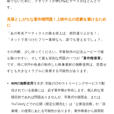
確でないために、クオリティが伸び悩むケースがほとんどで
す。
見落としがちな著作権問題！上映中止の悲劇を避けるため
に
「あの有名アーティストの曲を使えば、絶対盛り上がる！」
「ネットで見つけたフリー素材なら、誰でも使えるでしょ？」
その判断、少し待ってください。卒業制作の記念ムービーで最
も陥りやすい、そして最も深刻な問題の一つが
「著作権侵害」
です。特にBGMや他者の制作した映像素材の無断使用は、意図せ
ずとも大きなトラブルに発展する可能性があります。
BGMの無断使用リスク:
市販のCDやストリーミングサービスで配
信されている楽曲には、必ず著作権が存在します。個人的な視
聴目的であれば問題ありませんが、卒業式や謝恩会、または
YouTubeなどでの公開（限定公開含む）は「公衆送信権」や「演
奏権」の侵害にあたる可能性があります。著作権者から損害賠