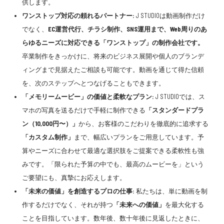
供します。
ワンストップ対応の頼れるパートナー:
J STUDIOは動画制作だけ
でなく、
EC運営代行、チラシ制作、SNS運用まで、Web周りのあ
らゆるニーズに対応できる「ワンストップ」の制作会社です。
卒業制作をきっかけに、将来のビジネス展開や個人のブランデ
ィングまで見据えたご相談も可能です。動画を通じて得た信頼
を、次のステップへとつなげることもできます。
「メモリームービー」の価値と柔軟なプラン:
J STUDIOでは、ス
マホの写真を送るだけで手軽に制作できる
「スタンダードプラ
ン（10,000円〜）」
から、お客様のこだわりを徹底的に追求する
「カスタム制作」
まで、幅広いプランをご用意しています。予
算やニーズに合わせて最適な選択肢をご提案できる柔軟性も強
みです。「限られた予算の中でも、最高のムービーを」という
ご要望にも、真摯にお応えします。
「未来の価値」を創造するプロの仕事:
私たちは、単に動画を制
作するだけでなく、それが持つ
「未来への価値」
を最大化する
ことを目指しています。数年後、数十年後に見返したときに、