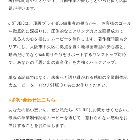
著作権問題やクオリティ、共同作業の難しさといった多くの課
題が伴います。
J STUDIOは、現役ブライダル編集者の視点から、お客様のゴール
を徹底的に深掘りし、圧倒的なヒアリング力と企画構成力で
「見る人の心を掴む」ムービーを制作します。著作権問題もク
リアにし、大阪市中央区に拠点を置く地域密着型の安心感と、
動画だけでなくWeb周り全般をサポートするワンストップ対応
で、あなたの「思い出の資産化」を力強くバックアップ。
単なる記録ではなく、未来へと語り継がれる感動の卒業制作記
念ムービーを、ぜひJ STUDIOと共にお作りください。
お問い合わせはこちら
あなたの熱い想いを、ぜひ私たちJ STUDIOにお聞かせください。
最高の卒業制作記念ムービーを通じて、忘れられない感動をお
届けすることをお約束します。