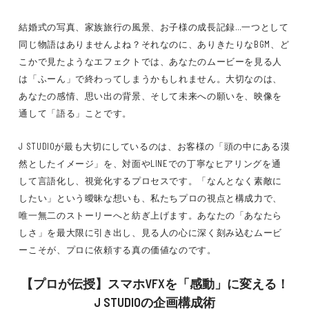
結婚式の写真、家族旅行の風景、お子様の成長記録…一つとして
同じ物語はありませんよね？それなのに、ありきたりなBGM、ど
こかで見たようなエフェクトでは、あなたのムービーを見る人
は「ふーん」で終わってしまうかもしれません。大切なのは、
あなたの感情、思い出の背景、そして未来への願いを、映像を
通して「語る」ことです。
J STUDIOが最も大切にしているのは、お客様の「頭の中にある漠
然としたイメージ」を、対面やLINEでの丁寧なヒアリングを通
して言語化し、視覚化するプロセスです。「なんとなく素敵に
したい」という曖昧な想いも、私たちプロの視点と構成力で、
唯一無二のストーリーへと紡ぎ上げます。あなたの「あなたら
しさ」を最大限に引き出し、見る人の心に深く刻み込むムービ
ーこそが、プロに依頼する真の価値なのです。
【プロが伝授】スマホVFXを「感動」に変える！
J STUDIOの企画構成術