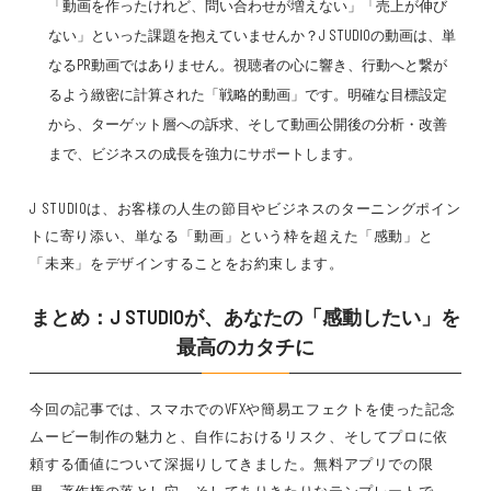
「動画を作ったけれど、問い合わせが増えない」「売上が伸び
ない」といった課題を抱えていませんか？J STUDIOの動画は、単
なるPR動画ではありません。視聴者の心に響き、行動へと繋が
るよう緻密に計算された「戦略的動画」です。明確な目標設定
から、ターゲット層への訴求、そして動画公開後の分析・改善
まで、ビジネスの成長を強力にサポートします。
J STUDIOは、お客様の人生の節目やビジネスのターニングポイン
トに寄り添い、単なる「動画」という枠を超えた「感動」と
「未来」をデザインすることをお約束します。
まとめ：J STUDIOが、あなたの「感動したい」を
最高のカタチに
今回の記事では、スマホでのVFXや簡易エフェクトを使った記念
ムービー制作の魅力と、自作におけるリスク、そしてプロに依
頼する価値について深掘りしてきました。無料アプリでの限
界、著作権の落とし穴、そしてありきたりなテンプレートで