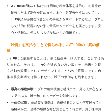
J STUDIOの強み：
私たちは明確な料金体系を提示し、お客様が
納得した上で制作を進めます。また、音楽著作権についても、
ISUM申請が必要な場合はその手続きをサポートするなど、プロと
して法的に問題のない形で最高のムービーをお届けします。安
心と信頼は、何よりも大切な私たちの価値です。
「対価」を支払うことで得られる、J STUDIOの「真の価
値」
J STUDIOに依頼することは、単に動画を「購入する」ことではあ
りません。それは、「かけがえのない思い出」を「未来へと続
く感動の資産」としてデザインすることへの「投資」です。自
作や格安業者では得られない、以下の価値をお約束します。
最高の感動体験：
プロの編集技術と構成力で、見る人の心を深
く揺さぶる、唯一無二のムービーを創造します。
一生の宝物：
高品質な映像は、色褪せることなく何年経っても
色鮮やかに、当時の感動を呼び覚ましてくれます。お子様やお