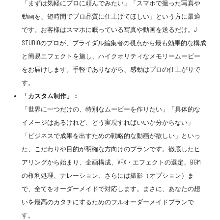
「まずは気軽にプロに頼んでみたい」「スマホで撮った写真や
動画を、短時間でプロ品質に仕上げてほしい」という方に最適
です。お客様はスマホに眠っている写真や動画を送るだけ。J
STUDIOのプロが、ブライダル編集者の視点から最も効果的な構成
と簡易エフェクトを施し、ハイクオリティなメモリームービー
をお届けします。手軽でありながら、感動はプロの仕上がりで
す。
「カスタム制作」：
「世界に一つだけの、特別なムービーを作りたい」「具体的な
イメージはあるけれど、どう実現すればいいか分からない」
「ビジネスで成果を出すための戦略的な動画が欲しい」といっ
た、こだわりや目的が明確な方向けのプランです。徹底したヒ
アリングから始まり、企画構成、VFX・エフェクトの選定、BGM
の権利処理、ナレーション、さらには撮影（オプション）ま
で、全てをオーダーメイドで対応します。まさに、あなたの想
いを最高のカタチにするためのフルオーダーメイドプランで
す。