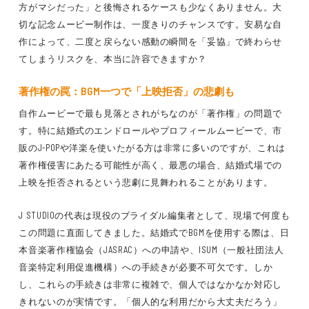
方がマシだった」と後悔されるケースも少なくありません。大
切な記念ムービー制作は、一度きりのチャンスです。安易な自
作によって、二度と戻らない感動の瞬間を「妥協」で終わらせ
てしまうリスクを、本当に許容できますか？
著作権の罠：BGM一つで「上映拒否」の悲劇も
自作ムービーで最も見落とされがちなのが「著作権」の問題で
す。特に結婚式のエンドロールやプロフィールムービーで、市
販のJ-POPや洋楽を使いたがる方は非常に多いのですが、これは
著作権侵害にあたる可能性が高く、最悪の場合、結婚式場での
上映を拒否される
という悲劇に見舞われることがあります。
J STUDIOの代表は現役のブライダル編集者として、現場で何度も
この問題に直面してきました。結婚式でBGMを使用する際は、日
本音楽著作権協会（JASRAC）への申請や、ISUM（一般社団法人
音楽特定利用促進機構）への手続きが必要不可欠です。しか
し、これらの手続きは非常に複雑で、個人ではなかなか対応し
きれないのが実情です。「個人的な利用だから大丈夫だろう」