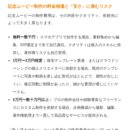
記念ムービー制作の料金相場と「安さ」に潜むリスク
記念ムービーの制作費用は、その内容やクオリティ、依頼先に
よって大きく異なります。
無料〜数千円：
スマホアプリで自作する場合。素材集めから編
集、BGM選定まで全て自己責任。クオリティは個人のスキルに依
存し、著作権リスクも自己管理。
1万円〜3万円程度：
格安テンプレート業者、またはクラウドソ
ーシングの個人クリエイターに依頼する場合。既存のテンプレ
ートに写真や動画を差し込む形式がほとんどで、個性が出しに
くい。修正回数に制限があったり、細かな要望が通じにくいケ
ースも。
5万円〜数十万円以上：
プロの制作会社や経験豊富なフリーラン
スにカスタム制作を依頼する場合。企画構成から撮影、編集、
著作権処理まで一貫して高品質なサービスが提供される。
「安く済ませたい」という気持ちで格安業者やテンプレートサ