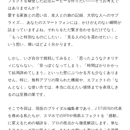
フェクトを駆使した記念ムービーを作りたい――そうお考えで
はありませんか？
愛する家族との思い出、友人との旅の記録、大切な人へのサプ
ライズ…、あなたのスマートフォンには、かけがえのない瞬間が
詰まっていますよね。それらをただ繋ぎ合わせるだけでなく、
「もっと特別なものにしたい」「見る人の心を震わせたい」と
いう想い、痛いほどよく分かります。
しかし、いざ自分で挑戦してみると、「思ったようなクオリテ
ィにならない」「安っぽくなってしまう」「時間ばかりかかっ
て結局諦めてしまう」といった壁にぶつかる方も少なくありま
せん。特に、無料アプリの限られた機能や、エフェクトの「な
んとなく」な使い方では、本当に伝えたい感情までを表現しき
るのは至難の業です。
そこで今回は、現役のブライダル編集者であり、J STUDIOの代表
を務める私たちが、スマホでのVFXや簡易エフェクトを「感動」
に変えるための秘訣を、プロの視点から徹底解説します。単な