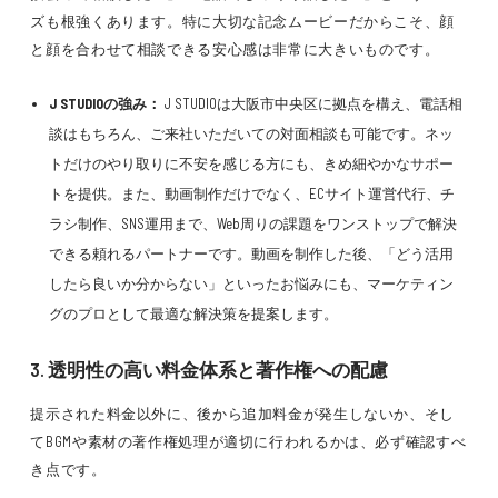
ズも根強くあります。特に大切な記念ムービーだからこそ、顔
と顔を合わせて相談できる安心感は非常に大きいものです。
J STUDIOの強み：
J STUDIOは大阪市中央区に拠点を構え、電話相
談はもちろん、ご来社いただいての対面相談も可能です。ネッ
トだけのやり取りに不安を感じる方にも、きめ細やかなサポー
トを提供。また、動画制作だけでなく、ECサイト運営代行、チ
ラシ制作、SNS運用まで、Web周りの課題をワンストップで解決
できる頼れるパートナーです。動画を制作した後、「どう活用
したら良いか分からない」といったお悩みにも、マーケティン
グのプロとして最適な解決策を提案します。
3. 透明性の高い料金体系と著作権への配慮
提示された料金以外に、後から追加料金が発生しないか、そし
てBGMや素材の著作権処理が適切に行われるかは、必ず確認すべ
き点です。