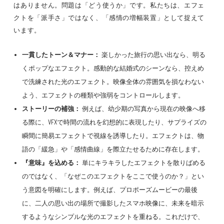
はありません。問題は「どう使うか」です。私たちは、エフェ
クトを「派手さ」ではなく、「感情の増幅装置」として捉えて
います。
一貫したトーン＆マナー：
楽しかった旅行の思い出なら、明る
くポップなエフェクト。感動的な結婚式のシーンなら、控えめ
で洗練された光のエフェクト。映像全体の雰囲気を損なわない
よう、エフェクトの種類や強弱をコントロールします。
ストーリーの補強：
例えば、幼少期の写真から現在の映像へ移
る際に、VFXで時間の流れを幻想的に表現したり、サプライズの
瞬間に簡易エフェクトで視線を誘導したり。エフェクトは、物
語の「緩急」や「感情曲線」を際立たせるために存在します。
『意味』を込める：
単にキラキラしたエフェクトを散りばめる
のではなく、「なぜこのエフェクトをここで使うのか？」とい
う意図を明確にします。例えば、プロポーズムービーの最後
に、二人の思い出の場所で撮影したスマホ映像に、未来を暗示
するようなシンプルな光のエフェクトを重ねる。これだけで、