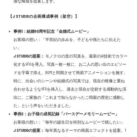
適な構成を提案します。
【J STUDIOの企画構成事例（架空）】
事例1：結婚50周年記念「金婚式ムービー」
お客様の想い：「半世紀の歩みを、子どもや孫たちに伝えた
い」
J STUDIOの提案：
モノクロの昔の写真を、最新のAI技術でカラー
化するVFXを導入。写真一枚一枚に、お二人の思い出のエピソー
ドを字幕で添え、BGMと同期させて簡易アニメーションを施す。
特に、出会いのシーンや結婚式の写真では、現在の映像と重ね
合わせるようなVFXを挿入し、過去と現在が交錯する感動的な演
出に。ご家族の「これまで知らなかったご両親の歴史に感動し
た」という声をいただきました。
事例2：お子様の成長記録「バースデーメモリームービー」
お客様の想い：「毎年の誕生日を特別なムービーで残したい」
J STUDIOの提案：
毎年異なるテーマの簡易エフェクトを提案。1