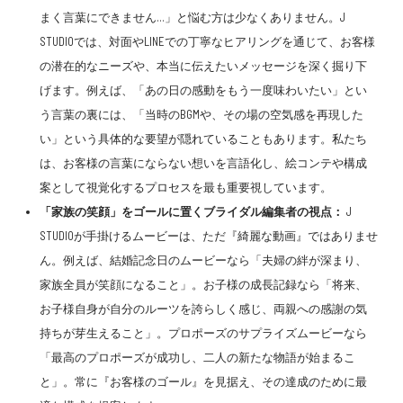
まく言葉にできません…」と悩む方は少なくありません。J
STUDIOでは、対面やLINEでの丁寧なヒアリングを通じて、お客様
の潜在的なニーズや、本当に伝えたいメッセージを深く掘り下
げます。例えば、「あの日の感動をもう一度味わいたい」とい
う言葉の裏には、「当時のBGMや、その場の空気感を再現した
い」という具体的な要望が隠れていることもあります。私たち
は、お客様の言葉にならない想いを言語化し、絵コンテや構成
案として視覚化するプロセスを最も重要視しています。
「家族の笑顔」をゴールに置くブライダル編集者の視点：
J
STUDIOが手掛けるムービーは、ただ『綺麗な動画』ではありませ
ん。例えば、結婚記念日のムービーなら「夫婦の絆が深まり、
家族全員が笑顔になること」。お子様の成長記録なら「将来、
お子様自身が自分のルーツを誇らしく感じ、両親への感謝の気
持ちが芽生えること」。プロポーズのサプライズムービーなら
「最高のプロポーズが成功し、二人の新たな物語が始まるこ
と」。常に『お客様のゴール』を見据え、その達成のために最