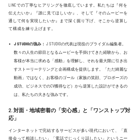
LINEでの丁寧なヒアリングを徹底しています。私たちは『何を
伝えたいか』『誰に見てほしいか』、そして『そのムービーを
通して何を実現したいか』まで深く掘り下げ、そこから逆算し
て構成を練り上げます。
J STUDIOの強み：
J STUDIOの代表は現役のブライダル編集者。
数々の人生の節目となるムービーを手掛けてきた経験から、お
客様が本当に求める「感動」を理解し、それを最大限に引き出
すストーリーテリングと企画構成を提供します。「ただ綺麗な
動画」ではなく、お客様のゴール（家族の笑顔、プロポーズの
成功、ビジネスでのCV獲得など）から逆算した設計ができるの
は、私たちの大きな強みです。
2. 対面・地域密着の「安心感」と「ワンストップ対
応」
インターネットで完結するサービスが多い現代において、「直
接会って相談したい」「電話でじっくり話したい」というニー