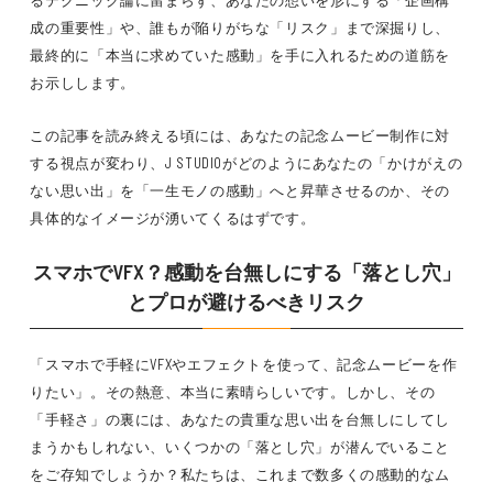
るテクニック論に留まらず、あなたの想いを形にする「企画構
成の重要性」や、誰もが陥りがちな「リスク」まで深掘りし、
最終的に「本当に求めていた感動」を手に入れるための道筋を
お示しします。
この記事を読み終える頃には、あなたの記念ムービー制作に対
する視点が変わり、J STUDIOがどのようにあなたの「かけがえの
ない思い出」を「一生モノの感動」へと昇華させるのか、その
具体的なイメージが湧いてくるはずです。
スマホでVFX？感動を台無しにする「落とし穴」
とプロが避けるべきリスク
「スマホで手軽にVFXやエフェクトを使って、記念ムービーを作
りたい」。その熱意、本当に素晴らしいです。しかし、その
「手軽さ」の裏には、あなたの貴重な思い出を台無しにしてし
まうかもしれない、いくつかの「落とし穴」が潜んでいること
をご存知でしょうか？私たちは、これまで数多くの感動的なム