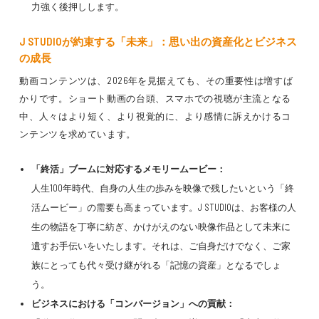
力強く後押しします。
J STUDIOが約束する「未来」：思い出の資産化とビジネス
の成長
動画コンテンツは、2026年を見据えても、その重要性は増すば
かりです。ショート動画の台頭、スマホでの視聴が主流となる
中、人々はより短く、より視覚的に、より感情に訴えかけるコ
ンテンツを求めています。
「終活」ブームに対応するメモリームービー：
人生100年時代、自身の人生の歩みを映像で残したいという「終
活ムービー」の需要も高まっています。J STUDIOは、お客様の人
生の物語を丁寧に紡ぎ、かけがえのない映像作品として未来に
遺すお手伝いをいたします。それは、ご自身だけでなく、ご家
族にとっても代々受け継がれる「記憶の資産」となるでしょ
う。
ビジネスにおける「コンバージョン」への貢献：