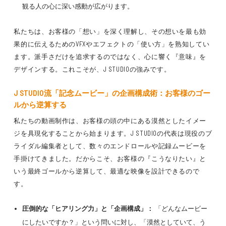
観る人の心に深い感動が広がります。
私たちは、お客様の「想い」を深く理解し、その想いを最も効
果的に伝えるためのVFXやエフェクトの「使い方」を熟知してい
ます。派手さだけを追求するのではなく、心に響く『意味』を
デザインする。これこそが、J STUDIOの強みです。
J STUDIO流「記念ムービー」の企画構成術：お客様のゴー
ルから逆算する
私たちの動画制作は、お客様の頭の中にある漠然としたイメー
ジを具現化することから始まります。J STUDIOの代表は現役のブ
ライダル編集者として、数々のエンドロールや記録ムービーを
手掛けてきました。だからこそ、お客様の『こうなりたい』と
いう最終ゴールから逆算して、最適な映像を設計できるので
す。
圧倒的な「ヒアリング力」と「企画構成」：
「どんなムービー
にしたいですか？」という問いに対し、「漠然としていて、う