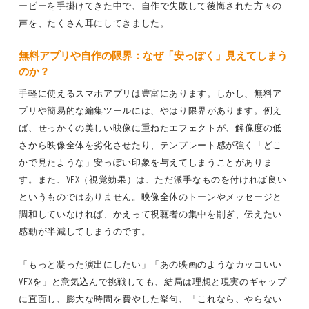
ービーを手掛けてきた中で、自作で失敗して後悔された方々の
声を、たくさん耳にしてきました。
無料アプリや自作の限界：なぜ「安っぽく」見えてしまう
のか？
手軽に使えるスマホアプリは豊富にあります。しかし、無料ア
プリや簡易的な編集ツールには、やはり限界があります。例え
ば、せっかくの美しい映像に重ねたエフェクトが、
解像度の低
さから映像全体を劣化させたり、テンプレート感が強く「どこ
かで見たような」安っぽい印象を与えてしまう
ことがありま
す。また、VFX（視覚効果）は、ただ派手なものを付ければ良い
というものではありません。映像全体のトーンやメッセージと
調和していなければ、かえって視聴者の集中を削ぎ、伝えたい
感動が半減してしまうのです。
「もっと凝った演出にしたい」「あの映画のようなカッコいい
VFXを」と意気込んで挑戦しても、結局は理想と現実のギャップ
に直面し、膨大な時間を費やした挙句、「これなら、やらない