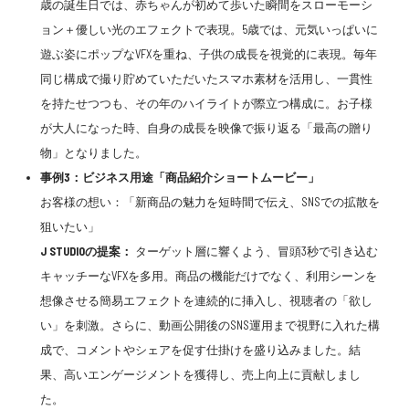
歳の誕生日では、赤ちゃんが初めて歩いた瞬間をスローモーシ
ョン＋優しい光のエフェクトで表現。5歳では、元気いっぱいに
遊ぶ姿にポップなVFXを重ね、子供の成長を視覚的に表現。毎年
同じ構成で撮り貯めていただいたスマホ素材を活用し、一貫性
を持たせつつも、その年のハイライトが際立つ構成に。お子様
が大人になった時、自身の成長を映像で振り返る「最高の贈り
物」となりました。
事例3：ビジネス用途「商品紹介ショートムービー」
お客様の想い：「新商品の魅力を短時間で伝え、SNSでの拡散を
狙いたい」
J STUDIOの提案：
ターゲット層に響くよう、冒頭3秒で引き込む
キャッチーなVFXを多用。商品の機能だけでなく、利用シーンを
想像させる簡易エフェクトを連続的に挿入し、視聴者の「欲し
い」を刺激。さらに、動画公開後のSNS運用まで視野に入れた構
成で、コメントやシェアを促す仕掛けを盛り込みました。結
果、高いエンゲージメントを獲得し、売上向上に貢献しまし
た。