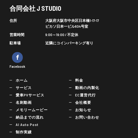
合同会社 J STUDIO
住所
大阪府大阪市中央区日本橋1-17-17
ピカソ日本一ビル604号室
営業時間
9:00～19:00 / 不定休
駐車場
近隣にコインパーキング有り
Facebook
ホーム
料金
サービス
動画の内製化
愛車PVサービス
EC運営代行
名刺動画
会社概要
メモリームービー
お知らせ
納品までの流れ
お問い合わせ
AI Auto Post
制作実績