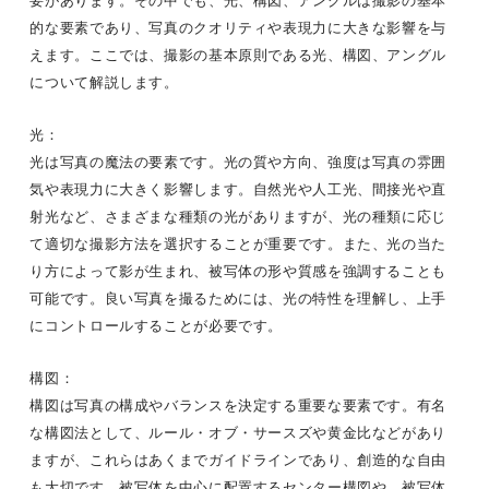
要があります。その中でも、光、構図、アングルは撮影の基本
的な要素であり、写真のクオリティや表現力に大きな影響を与
えます。ここでは、撮影の基本原則である光、構図、アングル
について解説します。
光：
光は写真の魔法の要素です。光の質や方向、強度は写真の雰囲
気や表現力に大きく影響します。自然光や人工光、間接光や直
射光など、さまざまな種類の光がありますが、光の種類に応じ
て適切な撮影方法を選択することが重要です。また、光の当た
り方によって影が生まれ、被写体の形や質感を強調することも
可能です。良い写真を撮るためには、光の特性を理解し、上手
にコントロールすることが必要です。
構図：
構図は写真の構成やバランスを決定する重要な要素です。有名
な構図法として、ルール・オブ・サースズや黄金比などがあり
ますが、これらはあくまでガイドラインであり、創造的な自由
も大切です。被写体を中心に配置するセンター構図や、被写体