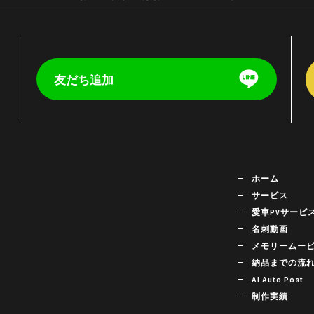
友だち追加
く
ホーム
サービス
愛車PVサービ
名刺動画
メモリームー
納品までの流
AI Auto Post
制作実績