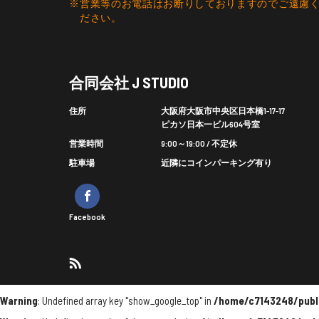
営業等のお電話はお断りしておりますのでご遠慮
ださい。
合同会社 J STUDIO
住所
大阪府大阪市中央区日本橋1-17-17
ピカソ日本一ビル604号室
営業時間
9:00～19:00 / 不定休
駐車場
近隣にコインパーキング有り
Facebook
Warning
: Undefined array key "show_google_top" in
/home/c7143248/publi