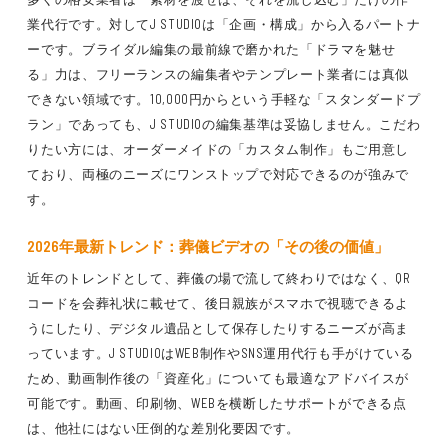
業代行です。対してJ STUDIOは「企画・構成」から入るパートナ
ーです。ブライダル編集の最前線で磨かれた「ドラマを魅せ
る」力は、フリーランスの編集者やテンプレート業者には真似
できない領域です。10,000円からという手軽な「スタンダードプ
ラン」であっても、J STUDIOの編集基準は妥協しません。こだわ
りたい方には、オーダーメイドの「カスタム制作」もご用意し
ており、両極のニーズにワンストップで対応できるのが強みで
す。
2026年最新トレンド：葬儀ビデオの「その後の価値」
近年のトレンドとして、葬儀の場で流して終わりではなく、QR
コードを会葬礼状に載せて、後日親族がスマホで視聴できるよ
うにしたり、デジタル遺品として保存したりするニーズが高ま
っています。J STUDIOはWEB制作やSNS運用代行も手がけている
ため、動画制作後の「資産化」についても最適なアドバイスが
可能です。動画、印刷物、WEBを横断したサポートができる点
は、他社にはない圧倒的な差別化要因です。