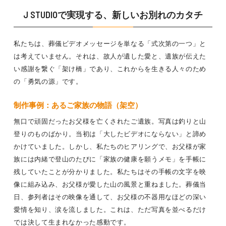
J STUDIOで実現する、新しいお別れのカタチ
私たちは、葬儀ビデオメッセージを単なる「式次第の一つ」と
は考えていません。それは、故人が遺した愛と、遺族が伝えた
い感謝を繋ぐ「架け橋」であり、これからを生きる人々のため
の「勇気の源」です。
制作事例：あるご家族の物語（架空）
無口で頑固だったお父様を亡くされたご遺族。写真は釣りと山
登りのものばかり。当初は「大したビデオにならない」と諦め
かけていました。しかし、私たちのヒアリングで、お父様が家
族には内緒で登山のたびに「家族の健康を願うメモ」を手帳に
残していたことが分かりました。私たちはその手帳の文字を映
像に組み込み、お父様が愛した山の風景と重ねました。葬儀当
日、参列者はその映像を通して、お父様の不器用なほどの深い
愛情を知り、涙を流しました。これは、ただ写真を並べるだけ
では決して生まれなかった感動です。