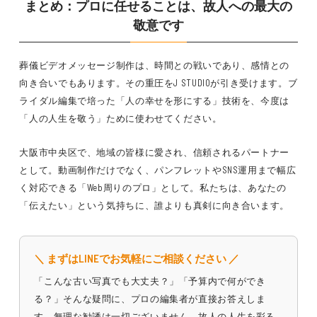
まとめ：プロに任せることは、故人への最大の
敬意です
葬儀ビデオメッセージ制作は、時間との戦いであり、感情との
向き合いでもあります。その重圧をJ STUDIOが引き受けます。ブ
ライダル編集で培った「人の幸せを形にする」技術を、今度は
「人の人生を敬う」ために使わせてください。
大阪市中央区で、地域の皆様に愛され、信頼されるパートナー
として。動画制作だけでなく、パンフレットやSNS運用まで幅広
く対応できる「Web周りのプロ」として。私たちは、あなたの
「伝えたい」という気持ちに、誰よりも真剣に向き合います。
＼ まずはLINEでお気軽にご相談ください ／
「こんな古い写真でも大丈夫？」「予算内で何ができ
る？」そんな疑問に、プロの編集者が直接お答えしま
す。無理な勧誘は一切ございません。故人の人生を彩る