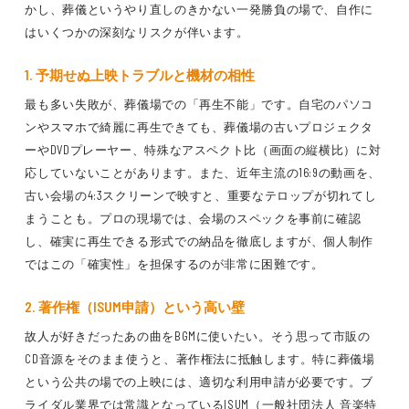
かし、葬儀というやり直しのきかない一発勝負の場で、自作に
はいくつかの深刻なリスクが伴います。
1. 予期せぬ上映トラブルと機材の相性
最も多い失敗が、葬儀場での「再生不能」です。自宅のパソコ
ンやスマホで綺麗に再生できても、葬儀場の古いプロジェクタ
ーやDVDプレーヤー、特殊なアスペクト比（画面の縦横比）に対
応していないことがあります。また、近年主流の16:9の動画を、
古い会場の4:3スクリーンで映すと、重要なテロップが切れてし
まうことも。プロの現場では、会場のスペックを事前に確認
し、確実に再生できる形式での納品を徹底しますが、個人制作
ではこの「確実性」を担保するのが非常に困難です。
2. 著作権（ISUM申請）という高い壁
故人が好きだったあの曲をBGMに使いたい。そう思って市販の
CD音源をそのまま使うと、著作権法に抵触します。特に葬儀場
という公共の場での上映には、適切な利用申請が必要です。ブ
ライダル業界では常識となっているISUM（一般社団法人 音楽特