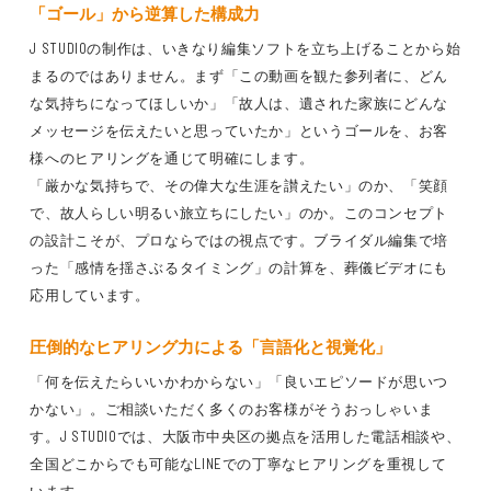
「ゴール」から逆算した構成力
J STUDIOの制作は、いきなり編集ソフトを立ち上げることから始
まるのではありません。まず「この動画を観た参列者に、どん
な気持ちになってほしいか」「故人は、遺された家族にどんな
メッセージを伝えたいと思っていたか」というゴールを、お客
様へのヒアリングを通じて明確にします。
「厳かな気持ちで、その偉大な生涯を讃えたい」のか、「笑顔
で、故人らしい明るい旅立ちにしたい」のか。このコンセプト
の設計こそが、プロならではの視点です。ブライダル編集で培
った「感情を揺さぶるタイミング」の計算を、葬儀ビデオにも
応用しています。
圧倒的なヒアリング力による「言語化と視覚化」
「何を伝えたらいいかわからない」「良いエピソードが思いつ
かない」。ご相談いただく多くのお客様がそうおっしゃいま
す。J STUDIOでは、大阪市中央区の拠点を活用した電話相談や、
全国どこからでも可能なLINEでの丁寧なヒアリングを重視して