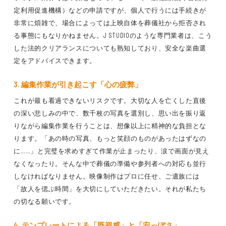
定利用促進機構）などの申請ですが、個人で行うには手続きが
非常に煩雑で、場合によっては上映自体を葬儀社から拒否され
る事態にもなりかねません。J STUDIOのような専門業者は、こう
した法的クリアランスについても熟知しており、安全な楽曲選
定をアドバイスできます。
3. 編集作業が引き起こす「心の疲弊」
これが最も看過できないリスクです。大切な人を亡くした直後
の深い悲しみの中で、数千枚の写真を選別し、思い出を振り返
りながら編集作業を行うことは、想像以上に精神的な負担とな
ります。「あの時の写真、もっと笑顔のものがあったはずなの
に……」と完璧を求めすぎて作業が止まったり、涙で画面が見え
なくなったり。そんな中で葬儀の準備や参列者への対応も並行
しなければなりません。映像制作はプロに任せ、ご遺族には
「故人を偲ぶ時間」を大切にしていただきたい。それが私たち
の切なる願いです。
4. テンプレートによる「既視感」と「安っぽさ」