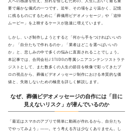
人への感謝を伝え、別れを惜しむための、人生において最も重
要で厳かな儀式の一つです。近年、その場をより温かく、記憶
に残るものにするために「葬儀用ビデオメッセージ」や「追悼
ムービー」を上映するケースが急速に増えています。
しかし、いざ制作しようとすると「何から手をつければいいの
か」「自分たちで作れるのか」「業者はどこを選べばいいの
か」と、悲しみの中で多くの悩みに直面されることでしょう。
本記事では、合同会社J STUDIOの専属シニアコンテンツストラテ
ジストとして、また数多くの人生の節目を映像で彩ってきたプ
ロの視点から、葬儀ビデオメッセージ制作における本質的な価
値と、失敗しないための極意を詳しく解説します。
なぜ、葬儀ビデオメッセージの自作には「目に
見えないリスク」が潜んでいるのか
「最近はスマホのアプリで簡単に動画が作れるから、自分たち
でやってみよう」――。そう考える方は少なくありません。し