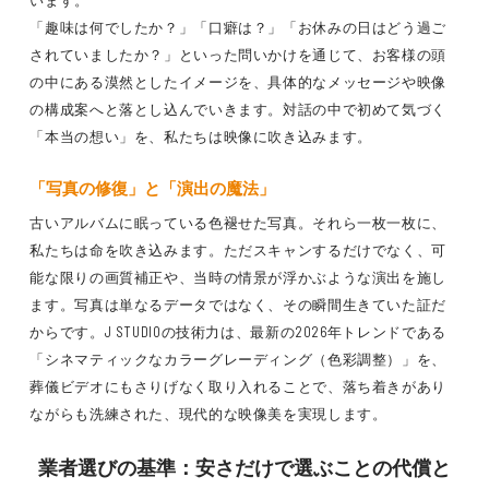
います。
「趣味は何でしたか？」「口癖は？」「お休みの日はどう過ご
されていましたか？」といった問いかけを通じて、お客様の頭
の中にある漠然としたイメージを、具体的なメッセージや映像
の構成案へと落とし込んでいきます。対話の中で初めて気づく
「本当の想い」を、私たちは映像に吹き込みます。
「写真の修復」と「演出の魔法」
古いアルバムに眠っている色褪せた写真。それら一枚一枚に、
私たちは命を吹き込みます。ただスキャンするだけでなく、可
能な限りの画質補正や、当時の情景が浮かぶような演出を施し
ます。写真は単なるデータではなく、その瞬間生きていた証だ
からです。J STUDIOの技術力は、最新の2026年トレンドである
「シネマティックなカラーグレーディング（色彩調整）」を、
葬儀ビデオにもさりげなく取り入れることで、落ち着きがあり
ながらも洗練された、現代的な映像美を実現します。
業者選びの基準：安さだけで選ぶことの代償と