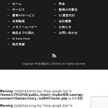
ホーム
料金
サービス
動画の内製化
愛車PVサービス
EC運営代行
名刺動画
会社概要
メモリームービー
お知らせ
納品までの流れ
お問い合わせ
AI Auto Post
制作実績
Copyright © 合同会社 J STUDIO. All rights reserved.
Warning
: Undefined array key "show_google_top" in
/home/c7143248/public_html/j-studio1016.com/wp-
content/themes/story_tcd041/footer.php
on line
512
Warning
: Undefined array key "show_google_btm" in