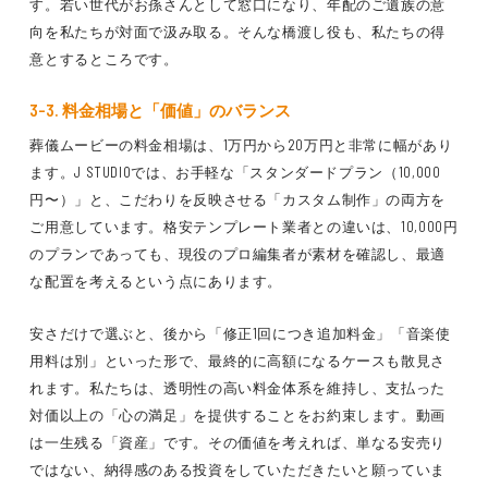
す。若い世代がお孫さんとして窓口になり、年配のご遺族の意
向を私たちが対面で汲み取る。そんな橋渡し役も、私たちの得
意とするところです。
3-3. 料金相場と「価値」のバランス
葬儀ムービーの料金相場は、1万円から20万円と非常に幅があり
ます。J STUDIOでは、お手軽な「スタンダードプラン（10,000
円〜）」と、こだわりを反映させる「カスタム制作」の両方を
ご用意しています。格安テンプレート業者との違いは、10,000円
のプランであっても、現役のプロ編集者が素材を確認し、最適
な配置を考えるという点にあります。
安さだけで選ぶと、後から「修正1回につき追加料金」「音楽使
用料は別」といった形で、最終的に高額になるケースも散見さ
れます。私たちは、透明性の高い料金体系を維持し、支払った
対価以上の「心の満足」を提供することをお約束します。動画
は一生残る「資産」です。その価値を考えれば、単なる安売り
ではない、納得感のある投資をしていただきたいと願っていま