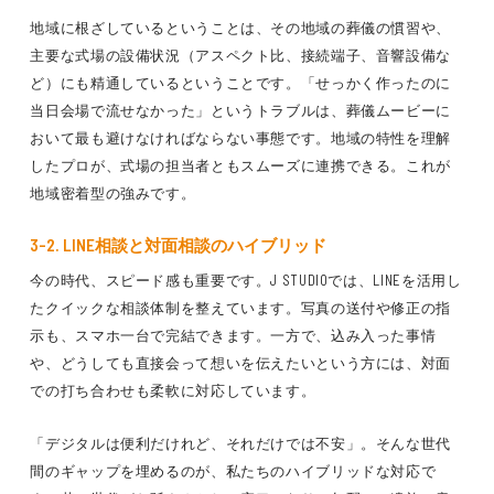
地域に根ざしているということは、その地域の葬儀の慣習や、
主要な式場の設備状況（アスペクト比、接続端子、音響設備な
ど）にも精通しているということです。「せっかく作ったのに
当日会場で流せなかった」というトラブルは、葬儀ムービーに
おいて最も避けなければならない事態です。地域の特性を理解
したプロが、式場の担当者ともスムーズに連携できる。これが
地域密着型の強みです。
3-2. LINE相談と対面相談のハイブリッド
今の時代、スピード感も重要です。J STUDIOでは、LINEを活用し
たクイックな相談体制を整えています。写真の送付や修正の指
示も、スマホ一台で完結できます。一方で、込み入った事情
や、どうしても直接会って想いを伝えたいという方には、対面
での打ち合わせも柔軟に対応しています。
「デジタルは便利だけれど、それだけでは不安」。そんな世代
間のギャップを埋めるのが、私たちのハイブリッドな対応で