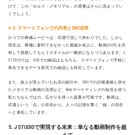
けて、この「セルフ・メモリアル」の需要はさらに高まってい
くでしょう。
4-2. スマートフォンでの共有とSNS活用
かつての葬儀ムービーは、式場で流して終わりでした。しかし
現在は、葬儀に参列できなかった親戚や友人に、動画のURLを共
有して視聴してもらうスタイルが一般的になりつつあります。J
STUDIOでは、DVDでの納品はもちろん、スマートフォンで手軽に
再生できるデータ形式での納品にも対応しています。
また、故人が営んでいたお店の紹介や、SNSでの訃報連絡と併せ
たメモリアル動画の活用など、Webマーケティングの知見を持つ
私たちならではの、広がりを持った提案が可能です。動画は、
式場という「点」の存在から、人々の記憶を繋ぐ「線」の存在
へと進化しています。
5. J STUDIOで実現する未来：単なる動画制作を超