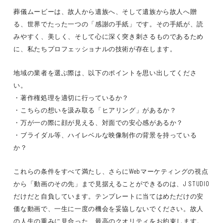
葬儀ムービーは、故人から遺族へ、そして遺族から故人へ贈
る、世界でたった一つの「感謝の手紙」です。その手紙が、読
みやすく、美しく、そして心に深く突き刺さるものであるため
に、私たちプロフェッショナルの技術が存在します。
地域の業者を選ぶ際は、以下のポイントを思い出してくださ
い。
・著作権処理を適切に行っているか？
・こちらの想いを汲み取る「ヒアリング」があるか？
・万が一の際に顔が見える、対面での安心感があるか？
・ブライダル等、ハイレベルな映像制作の背景を持っている
か？
これらの条件をすべて満たし、さらにWebマーケティングの視点
から「動画のその先」まで見据えることができるのは、J STUDIO
だけだと自負しています。テンプレートに当てはめただけの安
価な動画で、一生に一度の機会を妥協しないでください。故人
の人生の重みに見合った、最高のクオリティをお約束します。