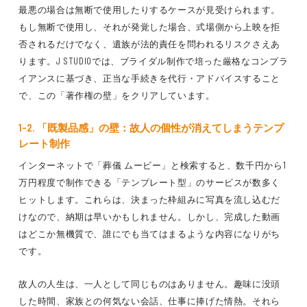
最悪の場合は無断で使用したりするケースが見受けられます。
もし無断で使用し、それが発覚した場合、式場側から上映を拒
否されるだけでなく、遺族が法的責任を問われるリスクさえあ
ります。J STUDIOでは、ブライダル制作で培った厳格なコンプラ
イアンスに基づき、正当な手続きを代行・アドバイスすること
で、この「著作権の壁」をクリアしています。
1-2. 「既製品感」の壁：故人の個性が消えてしまうテンプ
レート制作
インターネットで「葬儀 ムービー」と検索すると、数千円から1
万円程度で制作できる「テンプレート型」のサービスが数多く
ヒットします。これらは、決まった枠組みに写真を流し込むだ
けなので、納期は早いかもしれません。しかし、完成した動画
はどこか無機質で、誰にでも当てはまるような内容になりがち
です。
故人の人生は、一人として同じものはありません。趣味に没頭
した時間、家族との何気ない会話、仕事に捧げた情熱。それら