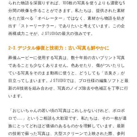
られた物語を深掘りすれば、100枚の写真を使うよりも濃密な5
分間の映像を作ることができます。私たちは、提供された素材
をただ並べる「オペレーター」ではなく、素材から物語を紡ぎ
出す「ストーリーテラー」でありたいと考えています。この企
画構成力こそが、J STUDIOの最大の強みです。
2-3. デジタル修復と技術力：古い写真も鮮やかに
葬儀ムービーに使用する写真は、数十年前の古いプリント写真
であることも少なくありません。色あせたり、傷がついたりし
ている写真をそのまま動画に使うと、どうしても「古臭さ」が
目立ってしまいます。J STUDIOでは、プロ仕様の編集ソフトと最
新のAI技術を組み合わせ、写真のノイズ除去や色補正を丁寧に行
います。
「おじいちゃんの若い頃の写真はこれしかないけれど、ボロボ
ロで……」というご相談も大歓迎です。私たちは、その一枚が遺
族にとってどれほど価値のあるものかを理解しています。最新
の技術で蘇った写真は、大型スクリーンで上映された際、参列