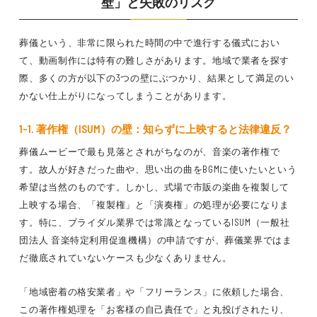
壁」と失敗のリスク
葬儀という、非常に限られた時間の中で進行する儀式におい
て、動画制作には特有の難しさがあります。地域で業者を探す
際、多くの方が以下の3つの壁にぶつかり、結果として満足のい
かない仕上がりになってしまうことがあります。
1-1. 著作権（ISUM）の壁：知らずに上映すると法律違反？
葬儀ムービーで最も見落とされがちなのが、音楽の著作権で
す。故人が好きだった曲や、思い出の曲をBGMに使いたいという
希望は当然のものです。しかし、式場で市販の楽曲を複製して
上映する場合、「複製権」と「演奏権」の処理が必要になりま
す。特に、ブライダル業界では常識となっているISUM（一般社
団法人 音楽特定利用促進機構）の申請ですが、葬儀業界ではま
だ徹底されていないケースも少なくありません。
「地域密着の格安業者」や「フリーランス」に依頼した場合、
この著作権処理を「お客様の自己責任で」と丸投げされたり、