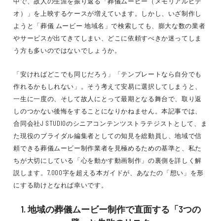
中で、故人の生涯を振り返る「葬儀ムービー（メモリアルビデ
オ）」を上映するケースが増えています。しかし、いざ制作し
ようと「葬儀 ムービー 地域名」で検索しても、膨大な数の業者
やサービスが出てきてしまい、どこに依頼すべきか迷ってしま
う方も多いのではないでしょうか。
「安ければどこでも同じだろう」「テンプレートなら自分でも
作れるかもしれない」。そう考えて安易に選択してしまうと、
一生に一度の、そして故人にとって最期となる舞台で、取り返
しのつかない後悔をすることになりかねません。本記事では、
合同会社J STUDIOのシニアコンテンツストラテジストとして、ま
た現役のブライダル編集者としての知見を総動員し、地域で信
頼できる葬儀ムービー制作業者を見極めるための基準と、私た
ちが大切にしている「心を動かす動画制作」の裏側を詳しく解
説します。7,000字を超える本ガイドが、あなたの「想い」を形
にする助けとなれば幸いです。
1. 地域の葬儀ムービー制作で直面する「3つの