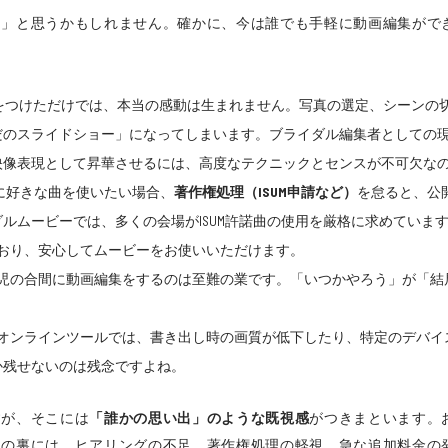
？」と思うかもしれません。確かに、今は誰でも手軽に動画編集がで
Mをつけただけでは、本当の感動は生まれません。写真の選定、シーンの
だのスライドショー」になってしまいます。ブライダル編集者としての
映像表現として昇華させるには、高度なテクニックとセンスが不可欠な
Mに好きな曲を使いたい場合、
著作権処理（ISUM申請など）
を怠ると、公
ルムービーでは、多くの会場がISUM許諾曲の使用を厳格に求めていま
しており、安心してムービーをお使いいただけます。
児の合間に動画編集をするのは至難の業です。「いつかやろう」が「結
オンラインツールでは、書き出し時の画質が低下したり、特定のデバイ
か残せないのは残念ですよね。
すが、そこには
「誰かの思い出」のような既視感
がつきまといます。
さの裏には、ヒアリングの不足、著作権処理の軽視、急な追加料金の