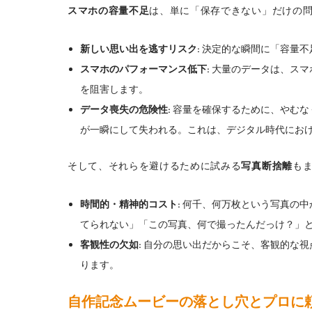
スマホの容量不足
は、単に「保存できない」だけの
新しい思い出を逃すリスク:
決定的な瞬間に「容量不
スマホのパフォーマンス低下:
大量のデータは、スマ
を阻害します。
データ喪失の危険性:
容量を確保するために、やむな
が一瞬にして失われる。これは、デジタル時代にお
そして、それらを避けるために試みる
写真断捨離
も
時間的・精神的コスト:
何千、何万枚という写真の中
てられない」「この写真、何で撮ったんだっけ？」
客観性の欠如:
自分の思い出だからこそ、客観的な視
ります。
自作記念ムービーの落とし穴とプロに