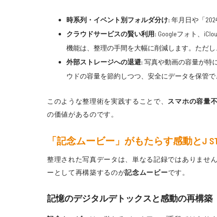
時系列・イベント別フォルダ分け:
年月日や「20
クラウドサービスの賢い利用:
Googleフォト、
機能は、整理の手間を大幅に削減します。ただし
外部ストレージへの退避:
写真や動画の容量が特に
ウドの容量を節約しつつ、安全にデータを保管でき
このような整理術を実践することで、
スマホの容量
の価値があるのです。
「記念ムービー」がもたらす感動とJ ST
整理された写真データは、単なる記録ではありませ
ーとして再構築するのが
記念ムービー
です。
記憶のデジタルデトックスと感動の再構築