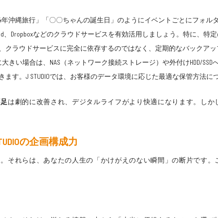
24年沖縄旅行」「〇〇ちゃんの誕生日」のようにイベントごとにフォル
iCloud、Dropboxなどのクラウドサービスを有効活用しましょう。特
、クラウドサービスに完全に依存するのではなく、定期的なバックアッ
大きい場合は、NAS（ネットワーク接続ストレージ）や外付けHDD/SS
ます。J STUDIOでは、お客様のデータ環境に応じた最適な保管方法
不足
は劇的に改善され、デジタルライフがより快適になります。しかし、
UDIOの企画構成力
ん。それらは、あなたの人生の「かけがえのない瞬間」の断片です。