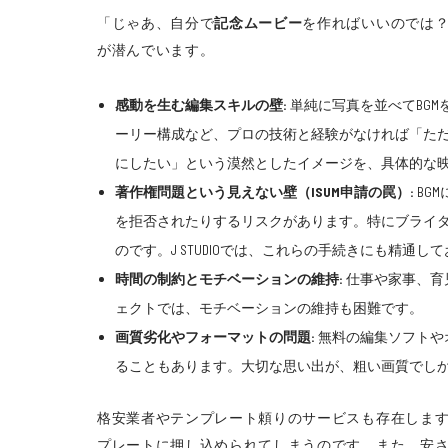
「じゃあ、自分で
記念ムービー
を作ればいいのでは
が潜んでいます。
感動を生む編集スキルの壁:
単純に写真を並べてBG
ーリー構成など、プロの技術と経験がなければ「た
にしたい」という漠然としたイメージを、具体的な
著作権問題という見えない壁（ISUM申請の罠）:
BG
を拒否されたりするリスクがあります。特にブライダ
のです。J STUDIOでは、これらの手続きにも精通
時間の制約とモチベーションの維持:
仕事や家事、育
ェクトでは、モチベーションの維持も困難です。
画質劣化やフォーマットの問題:
無料の編集ソフトや
ることもあります。大切な思い出が、粗い画質でし
格安業者やテンプレート頼りのサービスも存在しま
プレートに押し込められてしまうのです。また、安