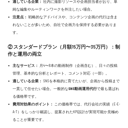
適している企業：
社内に撮影リソースや企画担当者がおり、単
純な編集やルーティンワークを外注したい場合。
注意点：
戦略的なアドバイスや、コンテンツ企画の代行は含ま
れないことが多いため、自社で企画力を保持する必要がありま
す。
② スタンダードプラン（月額15万円〜35万円）：制
作と運用の両立
主なサービス：
月4〜8本の動画制作（企画含む）、日々の投稿
管理、基本的な分析とレポート、コメント対応（一部）。
適している企業：
SNSを本格的に育てたいが、企画から投稿まで
一貫して任せたい場合。一般的な
SNS動画運用代行
で最も選ばれ
る価格帯です。
費用対効果のポイント：
この価格帯では、代行会社の実績（E-E-
A-T）をしっかり確認し、提案されたKPI設計が実現可能か見極め
ることが重要です。