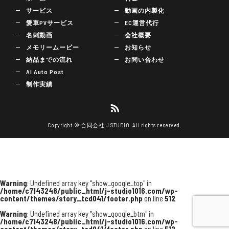
サービス
動画の内製化
愛車PVサービス
EC運営代行
名刺動画
会社概要
メモリームービー
お知らせ
納品までの流れ
お問い合わせ
AI Auto Post
制作実績
Copyright © 合同会社 J STUDIO. All rights reserved.
Warning
: Undefined array key "show_google_top" in
/home/c7143248/public_html/j-studio1016.com/wp-
content/themes/story_tcd041/footer.php
on line
512
Warning
: Undefined array key "show_google_btm" in
/home/c7143248/public_html/j-studio1016.com/wp-
content/themes/story_tcd041/footer.php
on line
512