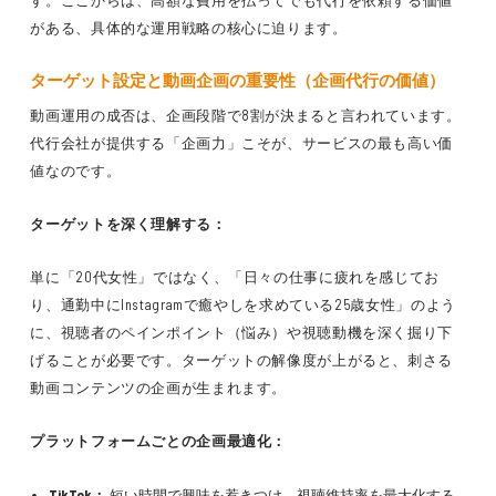
す。ここからは、高額な費用を払ってでも代行を依頼する価値
がある、具体的な運用戦略の核心に迫ります。
ターゲット設定と動画企画の重要性（企画代行の価値）
動画運用の成否は、企画段階で8割が決まると言われています。
代行会社が提供する「企画力」こそが、サービスの最も高い価
値なのです。
ターゲットを深く理解する：
単に「20代女性」ではなく、「日々の仕事に疲れを感じてお
り、通勤中にInstagramで癒やしを求めている25歳女性」のよう
に、視聴者のペインポイント（悩み）や視聴動機を深く掘り下
げることが必要です。ターゲットの解像度が上がると、刺さる
動画コンテンツの企画が生まれます。
プラットフォームごとの企画最適化：
TikTok：
短い時間で興味を惹きつけ、視聴維持率を最大化する