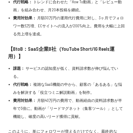
代行戦略：
トレンドに合わせた「How To動画」と「レビュー動
画」を組み合わせ、月20本投稿を継続。
費用対効果：
月額30万円の運用代行費用に対し、3ヶ月でフォロ
ワー数5万増、ECサイトへの流入が200%向上。費用を大幅に上回
る売上増を達成。
【BtoB：SaaS企業B社（YouTube Short/IG Reels運
用）】
課題：
サービスの認知度が低く、資料請求数が伸び悩んでい
る。
代行戦略：
複雑なSaaS機能の中から、顧客の「あるある」な悩
みを解決する「役立つミニ解説動画」を制作。
費用対効果：
月額40万円の費用で、動画経由の資料請求数が半
年で3倍に。動画が「リードマグネット（集客ツール）」として
機能し、確度の高いリード獲得に貢献。
このように、単にフォロワーが増えるだけでなく、最終的な