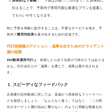
具体的な予算幅：
「予算は月額〇〇万円まで」と具体的に
伝えることで、予算内で実現可能な最適なプランを提案し
てもらいやすくなります。
特に予算を明確に提示することは、不要なサービスを省き、予
算内で
費用対効果
を最大化するための近道です。
代行依頼後のアクション：成果を出すためのクライアント
側の役割
SNS動画運用代行
は、依頼したら全て丸投げで終わりではありま
せん。代行会社との「協業」を通じて、成果は最大化されま
す。
１. スピーディなフィードバック
企画案や試作動画に対しては、迅速かつ具体的なフィードバッ
クを提供しましょう。「なんとなく違う」ではなく、「この部
分がターゲット層の悩みに響かない」のように明確な根拠を伝