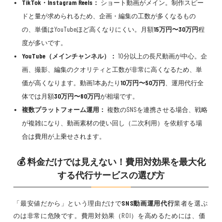
TikTok・Instagram Reels：
ショート動画がメイン。制作スピー
ドと量が求められるため、企画・編集の工数が多くなるもの
の、単価はYouTubeほど高くなりにくい。月額
15万円〜30万円
程
度が多いです。
YouTube（メインチャンネル）：
10分以上の長尺動画が中心。企
画、撮影、編集のクオリティと工数が非常に高くなるため、単
価が高くなります。動画1本あたり
10万円〜50万円
、運用代行全
体では月額
30万円〜80万円
が相場です。
複数プラットフォーム運用：
複数のSNSを連携させる場合、戦略
が複雑になり、動画素材の使い回し（二次利用）を依頼する場
合は費用が上乗せされます。
💰 料金だけでは見えない！費用対効果を最大化
する代行サービスの選び方
「最安値だから」という理由だけで
SNS動画運用代行
業者を選ぶ
のは非常に危険です。費用対効果（ROI）を高めるためには、価