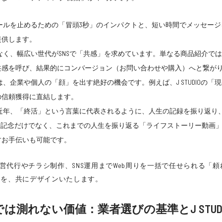
ルを止めるための「冒頭3秒」のインパクトと、短い時間でメッセージを伝
提供します。
なく、幅広い世代がSNSで「共感」を求めています。単なる商品紹介で
共感を呼び、結果的にコンバージョン（お問い合わせや購入）へと繋が
、企業や個人の「顔」を出す絶好の機会です。例えば、J STUDIOの
の信頼獲得に直結します。
近年、「終活」という言葉に代表されるように、人生の記録を振り返り、
や結婚記念だけでなく、これまでの人生を振り返る「ライフストーリー動
すお手伝いも可能です。
EC運営代行やチラシ制作、SNS運用までWeb周りを一括で任せられ
略を、共にデザインいたします。
は測れない価値：業者選びの基準とJ STUD