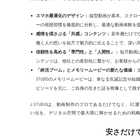
スマホ最適化のデザイン：
縦型動画が基本。スクロー
ーの視聴習慣を徹底的に分析し、最適な動画体験を
感情を揺さぶる「共感」コンテンツ：
若年層だけで
働く人の想いを短尺で魅力的に伝えることで、深い
信頼性を高める「専門性」と「人間性」：
短尺動画は
ンテンツは、他社との差別化に繋がり、お客様から
「終活ブーム」とメモリームービーの新たな価値：
STUDIOのメモリームービーは、単なる生誕記念
ピソードを元に、ご自身の生きた証を映像として残
J STUDIOは、動画制作のプロであるだけでなく、
い出を、デジタル空間で最大限に輝かせるための戦
安さだけで