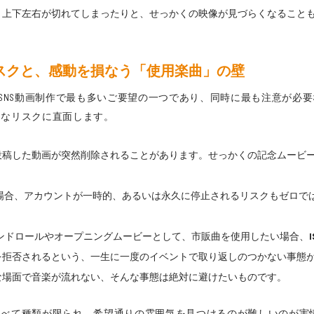
、上下左右が切れてしまったりと、せっかくの映像が見づらくなること
スクと、感動を損なう「使用楽曲」の壁
、SNS動画制作で最も多いご要望の一つであり、同時に最も注意が必
うなリスクに直面します。
投稿した動画が突然削除されることがあります。せっかくの記念ムービ
合、アカウントが一時的、あるいは永久に停止されるリスクもゼロでは
ンドロールやオープニングムービーとして、市販曲を使用したい場合、
を拒否されるという、一生に一度のイベントで取り返しのつかない事態
な場面で音楽が流れない、そんな事態は絶対に避けたいものです。
比べて種類が限られ、希望通りの雰囲気を見つけるのが難しいのが実