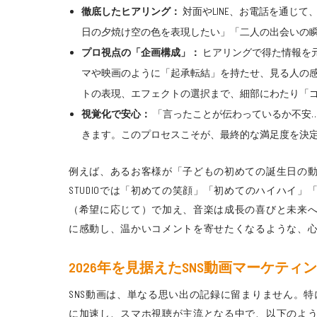
徹底したヒアリング：
対面やLINE、お電話を通じ
日の夕焼け空の色を表現したい」「二人の出会いの
プロ視点の「企画構成」：
ヒアリングで得た情報を
マや映画のように「起承転結」を持たせ、見る人の
トの表現、エフェクトの選択まで、細部にわたり「
視覚化で安心：
「言ったことが伝わっているか不安
きます。このプロセスこそが、最終的な満足度を決
例えば、あるお客様が「子どもの初めての誕生日の動
STUDIOでは「初めての笑顔」「初めてのハイハ
（希望に応じて）で加え、音楽は成長の喜びと未来
に感動し、温かいコメントを寄せたくなるような、心揺
2026年を見据えたSNS動画マーケテ
SNS動画は、単なる思い出の記録に留まりません。
に加速し、スマホ視聴が主流となる中で、以下のよ