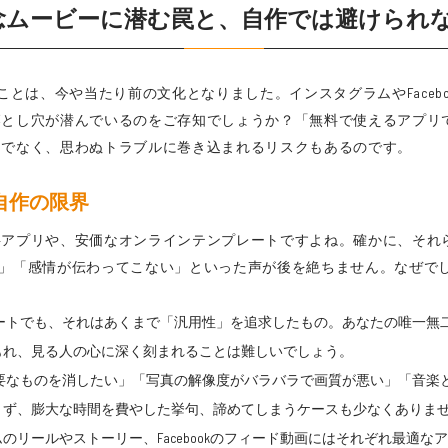
記念ムービーに潜む罠と、自作では避けられ
ことは、今や当たり前の文化となりました。インスタグラムやFaceb
落とし穴が潜んでいるのをご存知でしょうか？「無料で使えるアプリ
けでなく、思わぬトラブルに巻き込まれるリスクもあるのです。
自作の限界
料アプリや、安価なオンラインテンプレートですよね。確かに、それ
」「感情が伝わってこない」といった声が後を絶ちません。なぜで
ートでも、それはあくまで「汎用性」を追求したもの。あなたの唯一無
もれ、見る人の心に深く刻まれることは難しいでしょう。
要なものを消したい」「写真の解像度がバラバラで画質が悪い」「音楽
きず、膨大な時間を費やした挙句、諦めてしまうケースも少なくありま
のリールやストーリー、Facebookのフィード動画にはそれぞれ最適