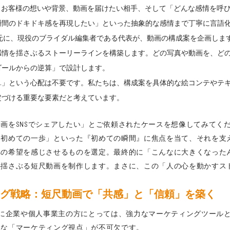
て、お客様の想いや背景、動画を届けたい相手、そして「どんな感情を呼
瞬間のドキドキ感を再現したい」といった抽象的な感情まで丁寧に言語
元に、現役のブライダル編集者である代表が、動画の構成案を企画しま
感情を揺さぶるストーリーラインを構築します。どの写真や動画を、ど
ゴールからの逆算」で設計します。
…」という心配は不要です。私たちは、構成案を具体的な絵コンテやテ
定づける重要な要素だと考えています。
画をSNSでシェアしたい」とご依頼されたケースを想像してみてく
イ」「初めての一歩」といった『初めての瞬間』に焦点を当て、それを
への希望を感じさせるものを選定。最終的に「こんなに大きくなった
さぶる短尺動画を制作します。まさに、この「人の心を動かすストーリ
ィング戦略：短尺動画で「共感」と「信頼」を築く
特に企業や個人事業主の方にとっては、強力なマーケティングツールと
うな「マーケティング視点」が不可欠です。