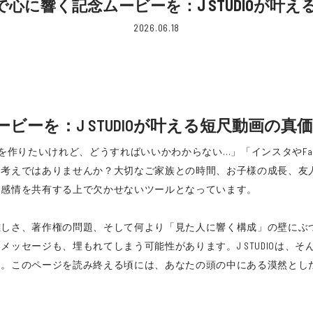
で心に響く記念ムービーを：J STUDIOが叶
2026.06.18
ビーを：J STUDIOが叶える短尺動画の真価
を作りたいけれど、どうすればいいかわからない…」「インスタやFac
お考えではありませんか？大切なご家族との時間、お子様の成長、友
、感情を共有する上で欠かせないツールとなっています。
難しさ、著作権の問題、そして何より「見た人に響く構成」の壁にぶ
ッセージも、埋もれてしまう可能性があります。J STUDIOは、
す。このページを読み終える頃には、あなたの頭の中にある漠然とし