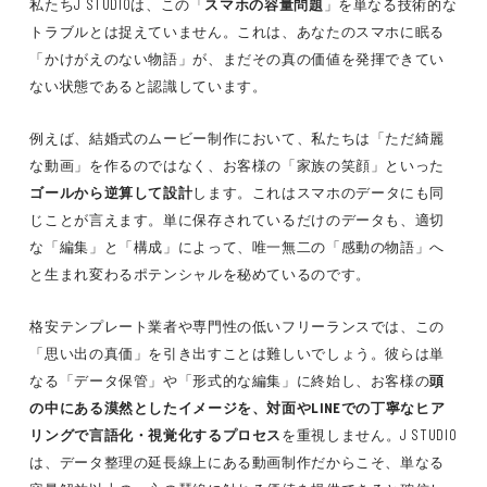
私たちJ STUDIOは、この「
スマホの容量問題
」を単なる技術的な
トラブルとは捉えていません。これは、あなたのスマホに眠る
「かけがえのない物語」が、まだその真の価値を発揮できてい
ない状態であると認識しています。
例えば、結婚式のムービー制作において、私たちは「ただ綺麗
な動画」を作るのではなく、お客様の「家族の笑顔」といった
ゴールから逆算して設計
します。これはスマホのデータにも同
じことが言えます。単に保存されているだけのデータも、適切
な「編集」と「構成」によって、唯一無二の「感動の物語」へ
と生まれ変わるポテンシャルを秘めているのです。
格安テンプレート業者や専門性の低いフリーランスでは、この
「思い出の真価」を引き出すことは難しいでしょう。彼らは単
なる「データ保管」や「形式的な編集」に終始し、お客様の
頭
の中にある漠然としたイメージを、対面やLINEでの丁寧なヒア
リングで言語化・視覚化するプロセス
を重視しません。J STUDIO
は、データ整理の延長線上にある動画制作だからこそ、単なる