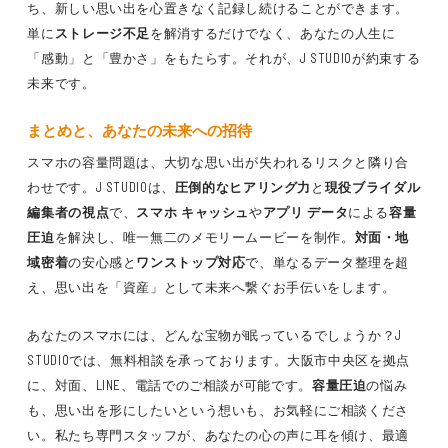
ち、新しい思い出を心置きなく記録し続けることができます。
単に
ストレージ不足
を解消するだけでなく、あなたの人生に
「感動」と「豊かさ」をもたらす。それが、J STUDIOが約束する
未来です。
まとめと、あなたの未来への招待
スマホの容量問題は、大切な思い出が失われるリスクと隣り合
わせです。J STUDIOは、
圧倒的なヒアリング力
と
現役ブライダル
編集者の視点
で、
スマホ キャッシュ
や
アプリ データ
による
容量
圧迫
を解決し、唯一無二のメモリームービーを制作。
対面・地
域密着
の安心感と
ワンストップ対応
で、単なるデータ整理を超
え、思い出を「資産」として未来へ繋ぐお手伝いをします。
あなたのスマホには、どんな宝物が眠っているでしょうか？J
STUDIOでは、無料相談を承っております。大阪市中央区を拠点
に、対面、LINE、電話でのご相談が可能です。
容量圧迫
の悩み
も、思い出を形にしたいという想いも、お気軽にご相談くださ
い。私たち専門スタッフが、あなたの心の声に耳を傾け、最適