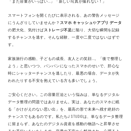
「また容量がいっぱい…」「新しい写真が撮れない！」
スマートフォンを開くたびに表示される、あの警告メッセージ
にうんざりしていませんか？
スマホ キャッシュ
や
アプリ データ
の肥大化、気付けば
ストレージ不足
に陥り、大切な瞬間を記録
するチャンスを逃す。そんな経験、一度や二度ではないはずで
す。
家族旅行の感動、子どもの成長、友人との笑顔…。「後で整理し
よう」と思いつつ、パンパンになったスマホのせいで、肝心な
時にシャッターチャンスを逃したり、最悪の場合、データが失
われたりする不安を抱えている方も多いでしょう。
ご安心ください。この容量圧迫という悩みは、単なるデジタル
データ整理の問題ではありません。実は、あなたのスマホに眠
る「かけがえのない思い出」を、最高の形で未来へ残す絶好の
チャンスでもあるのです。私たちJ STUDIOは、単なるデータ整理
に留まらず、あなたのデジタル資産を感動の物語へと昇華させ