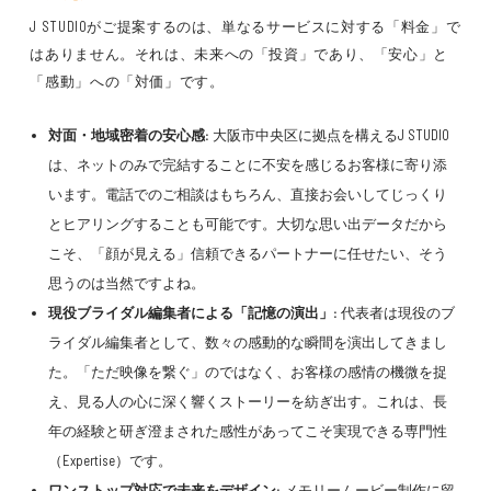
J STUDIOがご提案するのは、単なるサービスに対する「料金」で
はありません。それは、未来への「投資」であり、「安心」と
「感動」への「対価」です。
対面・地域密着の安心感:
大阪市中央区に拠点を構えるJ STUDIO
は、ネットのみで完結することに不安を感じるお客様に寄り添
います。電話でのご相談はもちろん、直接お会いしてじっくり
とヒアリングすることも可能です。大切な思い出データだから
こそ、「顔が見える」信頼できるパートナーに任せたい、そう
思うのは当然ですよね。
現役ブライダル編集者による「記憶の演出」:
代表者は現役のブ
ライダル編集者として、数々の感動的な瞬間を演出してきまし
た。「ただ映像を繋ぐ」のではなく、お客様の感情の機微を捉
え、見る人の心に深く響くストーリーを紡ぎ出す。これは、長
年の経験と研ぎ澄まされた感性があってこそ実現できる専門性
（Expertise）です。
ワンストップ対応で未来をデザイン:
メモリームービー制作に留