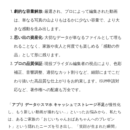
劇的な容量解放:
厳選され、プロによって編集された動画
は、単なる写真の山よりもはるかに少ない容量で、より大
きな感動を生み出します。
思い出の資産化:
大切なデータが単なるファイルとして埋も
れることなく、家族や友人と何度でも楽しめる「感動の作
品」として形に残ります。
プロの品質保証:
現役ブライダル編集者の視点により、色彩
補正、音響調整、適切なカット割りなど、細部にまでこだ
わり抜いた高品質な仕上がりをお約束します。ISUM申請対
応など、著作権への配慮も万全です。
「
アプリ データ
や
スマホ キャッシュ
で
ストレージ不足
が慢性化
し、もう新しい動画が撮れない…」といったお悩みから、私たち
は、あるご家族の「おじいちゃんおばあちゃんへのプレゼン
ト」という隠れたニーズを引き出し、「笑顔が生まれた瞬間」