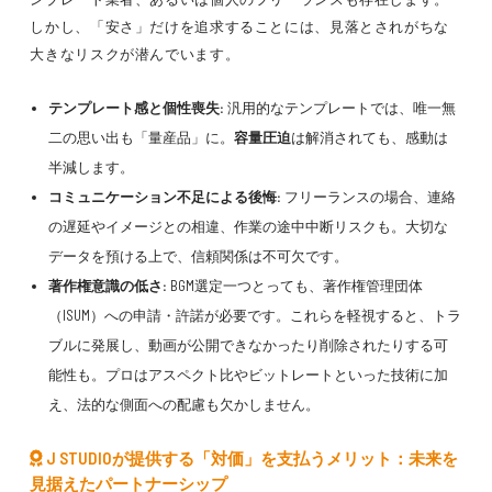
しかし、「安さ」だけを追求することには、見落とされがちな
大きなリスクが潜んでいます。
テンプレート感と個性喪失:
汎用的なテンプレートでは、唯一無
二の思い出も「量産品」に。
容量圧迫
は解消されても、感動は
半減します。
コミュニケーション不足による後悔:
フリーランスの場合、連絡
の遅延やイメージとの相違、作業の途中中断リスクも。大切な
データを預ける上で、信頼関係は不可欠です。
著作権意識の低さ:
BGM選定一つとっても、著作権管理団体
（ISUM）への申請・許諾が必要です。これらを軽視すると、トラ
ブルに発展し、動画が公開できなかったり削除されたりする可
能性も。プロはアスペクト比やビットレートといった技術に加
え、法的な側面への配慮も欠かしません。
J STUDIOが提供する「対価」を支払うメリット：未来を
見据えたパートナーシップ