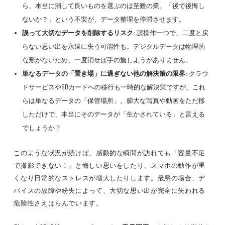
ら、本当に消して良いものを選ぶのは至難の業。「後で後悔し
ないか？」という不安が、データ整理を停滞させます。
誤って大切なデータを削除するリスク:
誤操作一つで、二度と戻
らない思い出を永遠に失う可能性も。デジタルデータは物理的
な形がないため、一度消せば手の施しようがありません。
単なるデータの「置き場」に過ぎない他の解決策の限界:
クラウ
ドサービスやSDカードへの移行も一時的な解決策ですが、これ
らは単なるデータの「保管場所」。膨大な写真や動画をただ移
しただけで、本当にそのデータが「生かされている」と言える
でしょうか？
このような状況が続けば、感動的な瞬間が訪れても「容量不足
で撮影できない！」と悔しい思いをしたり、スマホの動作が重
くなり日常的なストレスが増大したりします。最悪の場合、デ
バイスの故障や紛失によって、大切な思い出が完全に失われる
危険性さえはらんでいます。