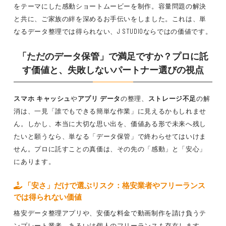
をテーマにした感動ショートムービーを制作。容量問題の解決
と共に、ご家族の絆を深めるお手伝いをしました。これは、単
なるデータ整理では得られない、J STUDIOならではの価値です。
「ただのデータ保管」で満足ですか？プロに託
す価値と、失敗しないパートナー選びの視点
スマホ キャッシュ
や
アプリ データ
の整理、
ストレージ不足
の解
消は、一見「誰でもできる簡単な作業」に見えるかもしれませ
ん。しかし、本当に大切な思い出を、価値ある形で未来へ残し
たいと願うなら、単なる「データ保管」で終わらせてはいけま
せん。プロに託すことの真価は、その先の「感動」と「安心」
にあります。
「安さ」だけで選ぶリスク：格安業者やフリーランス
では得られない価値
格安データ整理アプリや、安価な料金で動画制作を請け負うテ
ンプレート業者、あるいは個人のフリーランスも存在します。