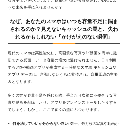
るお手伝いをいたします。容量の不安から解放され、心躍るよ
うな未来を手に入れませんか？
なぜ、あなたのスマホはいつも容量不足に悩ま
されるのか？見えないキャッシュの罠と、失わ
れるかもしれない「かけがえのない瞬間」
現代のスマホは高性能化し、高画質な写真や4K動画を簡単に撮
影できる反面、データ容量の増大は避けられません。日々利用
するSNSや動画アプリが生成する一時的な
スマホ キャッシュ
や
アプリ データ
は、意識しないうちに蓄積され、
容量圧迫
の主要
因となります。
多くの方が容量不足を感じた際、手当たり次第に不要そうな写
真や動画を削除したり、アプリをアンインストールしたりする
でしょう。しかし、ここで多くの壁にぶつかります。
何を消していいか分からない迷い:
数千、数万枚の写真や動画か