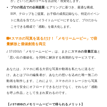
か」といった真のゴールを言語化・視覚化します。
プロの視点での企画提案:
ヒアリングに基づき、最適な構成、
BGM、テロップをご提案。お子様の成長記録なら、特定のイベン
トに焦点を当てたハイライトムービーにするなど、プロだから
こそできる構成で「感動」を最大化します。
スマホの写真を送るだけ！「メモリームービー」で容
量解放と価値創造を両立
J STUDIOの「メモリームービー」は、まさに
スマホの容量圧迫
と
「思い出の価値化」を同時に解決する画期的なサービスです。
あなたは、スマホに眠る大切な写真や動画を私たちに送るだ
け。あとはプロの編集者が、あなたの想いを込めた唯一無二の
動画を制作します。これにより、スマホのストレージから写真
や動画を安全にオフロードできるだけでなく、それらが「感動
を呼ぶ作品」として生まれ変わるのです。
【J STUDIOのメモリームービーで得られるメリット】