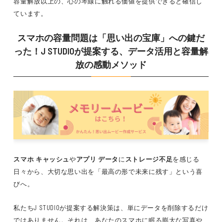
容量解放以上の、心の琴線に触れる価値を提供できると確信し
ています。
スマホの容量問題は「思い出の宝庫」への鍵だ
った！J STUDIOが提案する、データ活用と容量解
放の感動メソッド
スマホ キャッシュ
や
アプリ データ
に
ストレージ不足
を感じる
日々から、大切な思い出を「最高の形で未来に残す」という喜
びへ。
私たちJ STUDIOが提案する解決策は、単にデータを削除するだけ
ではありません。それは、あなたのスマホに眠る膨大な写真や