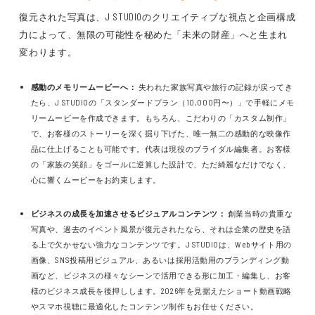
復元された写真は、J STUDIOのクリエイティブな視点と企画構成
力によって、無限の可能性を秘めた「未来の財産」へと生まれ
変わります。
感動のメモリームービーへ：
失われた家族写真や旅行の記録が戻ってき
たら、J STUDIOの「スタンダードプラン（10,000円〜）」で手軽にメモ
リームービーを作成できます。もちろん、こだわりの「カスタム制作」
で、お客様のストーリーを深く掘り下げた、唯一無二の感動的な映像作
品に仕上げることも可能です。代表は現役のブライダル編集者。お客様
の「家族の笑顔」をゴールに逆算した設計で、ただ綺麗なだけでなく、
心に響くムービーをお約束します。
ビジネスの成長を加速させるビジュアルコンテンツ：
創業当時の貴重な
写真や、過去のイベント風景が復元されたなら、それは企業の歴史を語
る上で欠かせない強力なコンテンツです。J STUDIOは、Webサイト用の
画像、SNS投稿用ビジュアル、あるいは採用活動用のブランディング動
画など、ビジネスの様々なシーンで活用できる形に加工・編集し、お客
様のビジネス成長を後押しします。2026年を見据えたショート動画戦略
やスマホ視聴に最適化したコンテンツ制作もお任せください。