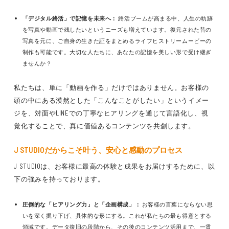
「デジタル終活」で記憶を未来へ：
終活ブームが高まる中、人生の軌跡
を写真や動画で残したいというニーズも増えています。復元された昔の
写真を元に、ご自身の生きた証をまとめるライフヒストリームービーの
制作も可能です。大切な人たちに、あなたの記憶を美しい形で受け継ぎ
ませんか？
私たちは、単に「動画を作る」だけではありません。お客様の
頭の中にある漠然とした「こんなことがしたい」というイメー
ジを、対面やLINEでの丁寧なヒアリングを通じて言語化し、視
覚化することで、真に価値あるコンテンツを共創します。
J STUDIOだからこそ叶う、安心と感動のプロセス
J STUDIOは、お客様に最高の体験と成果をお届けするために、以
下の強みを持っております。
圧倒的な「ヒアリング力」と「企画構成」：
お客様の言葉にならない思
いを深く掘り下げ、具体的な形にする。これが私たちの最も得意とする
領域です。データ復旧の段階から、その後のコンテンツ活用まで、一貫