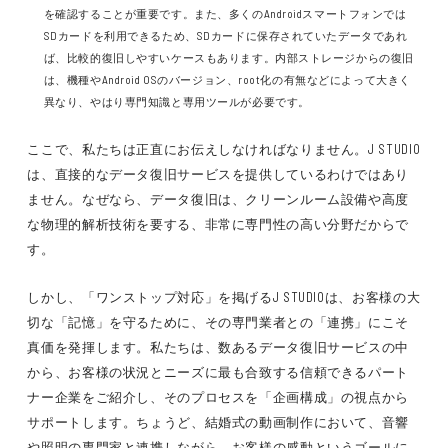
を確認することが重要です。また、多くのAndroidスマートフォンでは
SDカードを利用できるため、SDカードに保存されていたデータであれ
ば、比較的復旧しやすいケースもあります。内部ストレージからの復旧
は、機種やAndroid OSのバージョン、root化の有無などによって大きく
異なり、やはり専門知識と専用ツールが必要です。
ここで、私たちは正直にお伝えしなければなりません。J STUDIO
は、直接的なデータ復旧サービスを提供しているわけではあり
ません。なぜなら、データ復旧は、クリーンルーム設備や高度
な物理的解析技術を要する、非常に専門性の高い分野だからで
す。
しかし、「ワンストップ対応」を掲げるJ STUDIOは、お客様の大
切な「記憶」を守るために、その専門業者との「連携」にこそ
真価を発揮します。私たちは、数あるデータ復旧サービスの中
から、お客様の状況とニーズに最も合致する信頼できるパート
ナー企業をご紹介し、そのプロセスを「企画構成」の視点から
サポートします。ちょうど、結婚式の動画制作において、音響
や照明の専門家と連携しながら、お客様の感動というゴールに