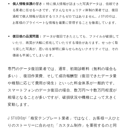
個人情報保護の甘さ：
特に個人情報が詰まった写真データは、信頼でき
る業者に任せるべきです。ずさんなセキュリティ体制の業者では、復旧
過程で個人情報が流出するリスクもゼロではありません。J STUDIOは、
お客様のプライベートな情報を厳重に管理することを徹底しています。
復旧後の品質問題：
データが復旧できたとしても、ファイルが破損して
いたり、画質が大幅に劣化していたりする場合があります。せっかく取
り戻した写真が、思い出を鮮明に蘇らせられないクオリティでは、その
価値も半減してしまいます。
専門のデータ復旧業者では、通常、初期診断料（無料の場合も
多い）、復旧作業費、そして成功報酬型（復旧できたデータ量
や種類に応じて費用が発生）といった料金体系が一般的です。
スマートフォンのデータ復旧の場合、数万円〜十数万円程度が
相場となることが多いですが、破損状況や機種によって大きく
変動します。
J STUDIOが「格安テンプレート業者」ではなく、お客様一人ひと
りのストーリーに合わせた「カスタム制作」を重視するのと同