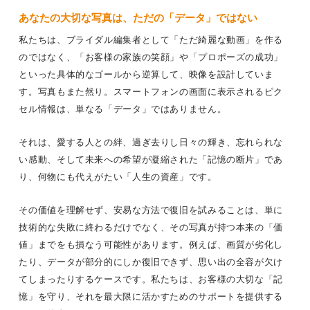
あなたの大切な写真は、ただの「データ」ではない
私たちは、ブライダル編集者として「ただ綺麗な動画」を作る
のではなく、「お客様の家族の笑顔」や「プロポーズの成功」
といった具体的なゴールから逆算して、映像を設計していま
す。写真もまた然り。スマートフォンの画面に表示されるピク
セル情報は、単なる「データ」ではありません。
それは、愛する人との絆、過ぎ去りし日々の輝き、忘れられな
い感動、そして未来への希望が凝縮された「記憶の断片」であ
り、何物にも代えがたい「人生の資産」です。
その価値を理解せず、安易な方法で復旧を試みることは、単に
技術的な失敗に終わるだけでなく、その写真が持つ本来の「価
値」までをも損なう可能性があります。例えば、画質が劣化し
たり、データが部分的にしか復旧できず、思い出の全容が欠け
てしまったりするケースです。私たちは、お客様の大切な「記
憶」を守り、それを最大限に活かすためのサポートを提供する