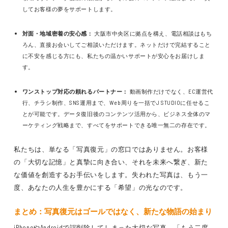
してお客様の夢をサポートします。
対面・地域密着の安心感：
大阪市中央区に拠点を構え、電話相談はもち
ろん、直接お会いしてご相談いただけます。ネットだけで完結すること
に不安を感じる方にも、私たちの温かいサポートが安心をお届けしま
す。
ワンストップ対応の頼れるパートナー：
動画制作だけでなく、EC運営代
行、チラシ制作、SNS運用まで、Web周りを一括でJ STUDIOに任せるこ
とが可能です。データ復旧後のコンテンツ活用から、ビジネス全体のマ
ーケティング戦略まで、すべてをサポートできる唯一無二の存在です。
私たちは、単なる「写真復元」の窓口ではありません。お客様
の「大切な記憶」と真摯に向き合い、それを未来へ繋ぎ、新た
な価値を創造するお手伝いをします。失われた写真は、もう一
度、あなたの人生を豊かにする「希望」の光なのです。
まとめ：写真復元はゴールではなく、新たな物語の始まり
iPhoneやAndroidで誤削除してしまった大切な写真。「もう二度