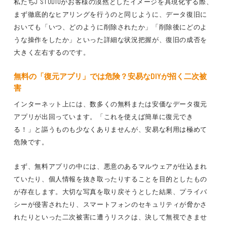
私たちJ STUDIOがお客様の漠然としたイメージを具現化する際、
まず徹底的なヒアリングを行うのと同じように、データ復旧に
おいても「いつ、どのように削除されたか」「削除後にどのよ
うな操作をしたか」といった詳細な状況把握が、復旧の成否を
大きく左右するのです。
無料の「復元アプリ」では危険？安易なDIYが招く二次被
害
インターネット上には、数多くの無料または安価なデータ復元
アプリが出回っています。「これを使えば簡単に復元でき
る！」と謳うものも少なくありませんが、安易な利用は極めて
危険です。
まず、無料アプリの中には、悪意のあるマルウェアが仕込まれ
ていたり、個人情報を抜き取ったりすることを目的としたもの
が存在します。大切な写真を取り戻そうとした結果、プライバ
シーが侵害されたり、スマートフォンのセキュリティが脅かさ
れたりといった二次被害に遭うリスクは、決して無視できませ