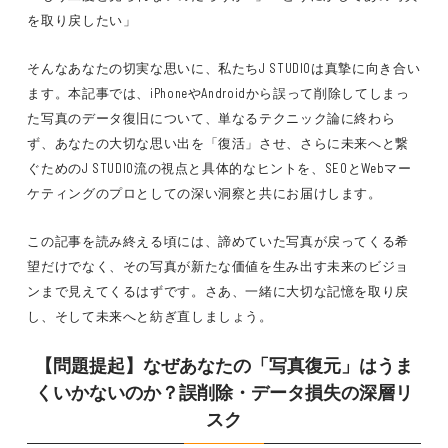
を取り戻したい」
そんなあなたの切実な思いに、私たちJ STUDIOは真摯に向き合い
ます。本記事では、iPhoneやAndroidから誤って削除してしまっ
た写真のデータ復旧について、単なるテクニック論に終わら
ず、あなたの大切な思い出を「復活」させ、さらに未来へと繋
ぐためのJ STUDIO流の視点と具体的なヒントを、SEOとWebマー
ケティングのプロとしての深い洞察と共にお届けします。
この記事を読み終える頃には、諦めていた写真が戻ってくる希
望だけでなく、その写真が新たな価値を生み出す未来のビジョ
ンまで見えてくるはずです。さあ、一緒に大切な記憶を取り戻
し、そして未来へと紡ぎ直しましょう。
【問題提起】なぜあなたの「写真復元」はうま
くいかないのか？誤削除・データ損失の深層リ
スク