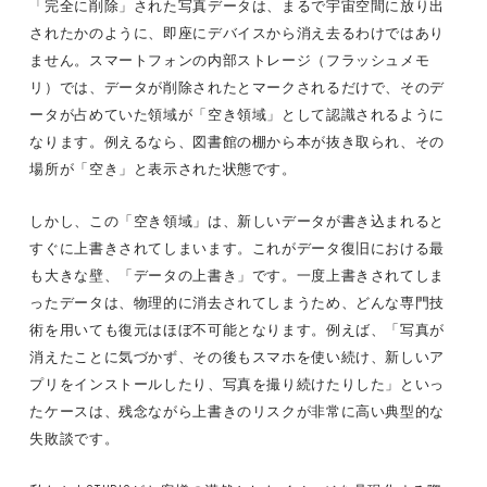
「完全に削除」された写真データは、まるで宇宙空間に放り出
されたかのように、即座にデバイスから消え去るわけではあり
ません。スマートフォンの内部ストレージ（フラッシュメモ
リ）では、データが削除されたとマークされるだけで、そのデ
ータが占めていた領域が「空き領域」として認識されるように
なります。例えるなら、図書館の棚から本が抜き取られ、その
場所が「空き」と表示された状態です。
しかし、この「空き領域」は、新しいデータが書き込まれると
すぐに上書きされてしまいます。これがデータ復旧における最
も大きな壁、「データの上書き」です。一度上書きされてしま
ったデータは、物理的に消去されてしまうため、どんな専門技
術を用いても復元はほぼ不可能となります。例えば、「写真が
消えたことに気づかず、その後もスマホを使い続け、新しいア
プリをインストールしたり、写真を撮り続けたりした」といっ
たケースは、残念ながら上書きのリスクが非常に高い典型的な
失敗談です。