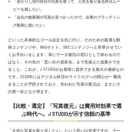
「若かりし頃の自分の写真を使って、人生を振り返る終活ムー
ビーを残したい」
「会社の創業期の写真が見つかったので、企業のブランディン
グ動画に使いたい」
といった具体的なゴール設定を共に行い、そのための最適な動
画コンテンツや、Webサイト、SNSコンテンツへと昇華させてい
くお手伝いをします。単にデータ復旧の窓口として終わるので
はなく、その先の「思い出の資産化」まで見据えた提案ができ
ること。これが、J STUDIOがお客様に提供できる最大の価値なの
です。2026年にはデジタル終活やライフログへの関心が一層高
まることが予想されており、失われた写真の復元は、まさにそ
の第一歩となり得ます。
【比較・選定】「写真復元」は費用対効果で選
ぶ時代へ。J STUDIOが示す信頼の基準
「大切な写真を取り戻したい」という思いは切実ですが、デー