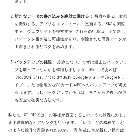
ぎます。
新たなデータの書き込みを絶対に避ける：
写真を撮る、動画
を撮影する、アプリをインストール・更新する、SNSを閲覧
する、ウェブサイトを検索する…これらの行為は、全て新し
いデータを書き込む可能性があり、削除された写真データが
上書きされるリスクを高めます。
バックアップの確認：
冷静になり、まずは過去にバックアッ
プを取っていないかを確認しましょう。iPhoneであれば
iCloudやiTunes、AndroidであればGoogleフォトやGoogleドラ
イブ、または物理的なSDカードやPCへのバックアップが考え
られます。もしバックアップがあれば、そこからの復元が最
も安全で確実な方法です。
私たちJ STUDIOでは、お客様が直面するこのような状況に対し、
まず徹底的なヒアリングを行います。「いつ、どの機種で、ど
のような操作で削除されたのか」「削除後に何か新しい操作は