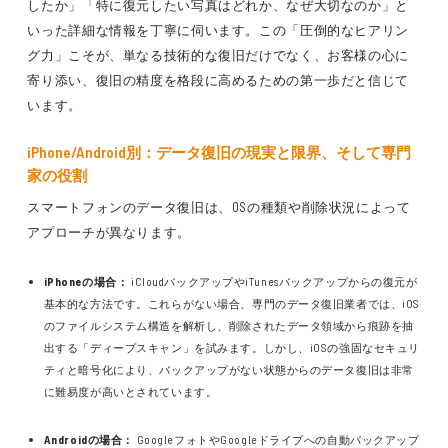
したか」「特に復元したい写真はどれか、なぜ大切なのか」と
いった詳細な情報を丁寧に伺います。この「圧倒的なヒアリン
グ力」こそが、単なる技術的な復旧だけでなく、お客様の心に
寄り添い、復旧の精度を格段に高めるための第一歩だと信じて
います。
iPhone/Android別：データ復旧の現実と限界、そして専門
家の役割
スマートフォンのデータ復旧は、OSの種類や削除状況によって
アプローチが異なります。
iPhoneの場合：
iCloudバックアップやiTunesバックアップからの復元が
基本的な方法です。これらがない場合、専門のデータ復旧業者では、iOS
のファイルシステム構造を解析し、削除されたデータ領域から痕跡を抽
出する「ディープスキャン」を試みます。しかし、iOSの強固なセキュリ
ティと暗号化により、バックアップがない状態からのデータ復旧は非常
に難易度が高いとされています。
Androidの場合：
GoogleフォトやGoogleドライブへの自動バックアップ