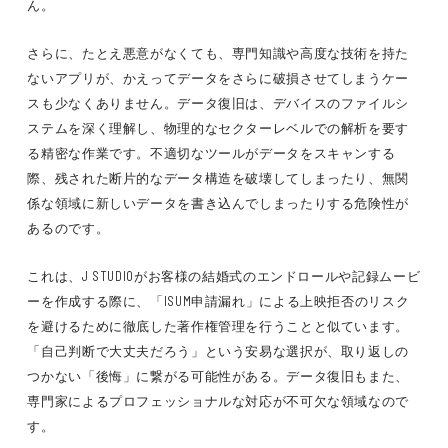
ん。
さらに、たとえ悪意がなくても、専門知識や高度な技術を持た
ないアプリが、かえってデータをさらに破損させてしまうケー
スも少なくありません。データ復旧は、デバイスのファイルシ
ステムを深く理解し、物理的なセクターレベルでの解析を要す
る精密な作業です。不適切なツールがデータをスキャンする
際、残された断片的なデータ構造を破壊してしまったり、無関
係な領域に新しいデータを書き込んでしまったりする危険性が
あるのです。
これは、J STUDIOがお客様の結婚式のエンドロールや記録ムービ
ーを作成する際に、「ISUM申請漏れ」による上映拒否のリスク
を避けるために徹底した著作権管理を行うことと似ています。
「自己判断で大丈夫だろう」という安易な選択が、取り返しの
つかない「後悔」に繋がる可能性がある。データ復旧もまた、
専門家によるプロフェッショナルな対応が不可欠な領域なので
す。