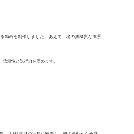
語る動画を制作しました。あえて工場の無機質な風景
、信頼性と説得力を高めます。
作。入社3年目の社員に密着し、朝の通勤から会議、