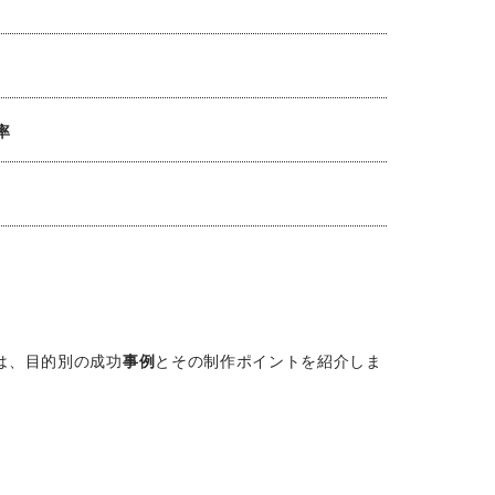
率
は、目的別の成功
事例
とその制作ポイントを紹介しま