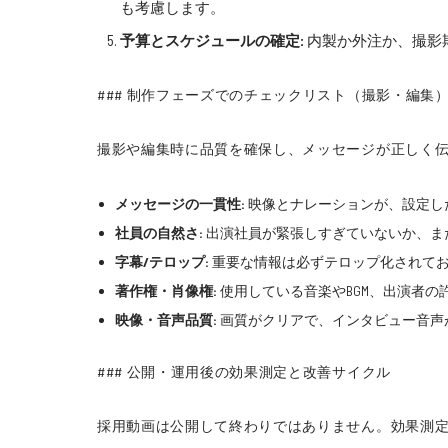
も考慮します。
予算とスケジュールの確定:
内製か外注か、撮影
### 制作フェーズでのチェックリスト（撮影・編集
撮影や編集時に品質を確保し、メッセージが正しく
メッセージの一貫性:
映像とナレーションが、設定し
社員の自然さ:
出演社員が緊張しすぎていないか、ま
字幕/テロップ:
重要な情報は必ずテロップ化されてお
著作権・肖像権:
使用している音楽やBGM、出演者の
映像・音声品質:
画質がクリアで、インタビュー音声
### 公開・運用後の効果測定と改善サイクル
採用動画は公開して終わりではありません。効果測