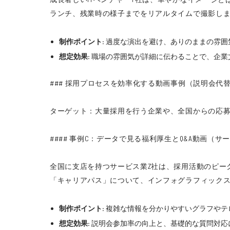
ランチ、残業時の様子までをリアルタイムで撮影し
制作ポイント:
過度な演出を避け、ありのままの雰囲
想定効果:
職場の雰囲気が詳細に伝わることで、企業
### 採用プロセスを効率化する動画事例（説明会代
ターゲット：大量採用を行う企業や、全国からの応
#### 事例C：データで見る福利厚生とQ&A動画（サ
全国に支店を持つサービス業Z社は、採用活動のピー
「キャリアパス」について、インフォグラフィック
制作ポイント:
複雑な情報を分かりやすいグラフやテ
想定効果:
説明会参加率の向上と、基礎的な質問対応