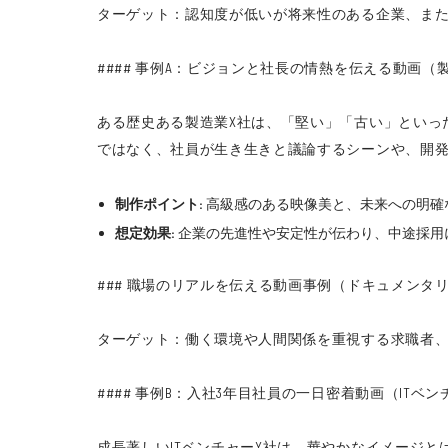
ターゲット：認知度が低いが将来性のある企業、ま
#### 事例A：ビジョンと社長の情熱を伝える動画（製造
ある歴史ある製造業X社は、「堅い」「古い」といっ
ではなく、社員が生き生きと議論するシーンや、開
制作ポイント:
高級感のある映像美と、未来への明確
想定効果:
企業の先進性や安定性が伝わり、中途採用
### 職場のリアルを伝える動画事例（ドキュメンタ
ターゲット：働く環境や人間関係を重視する求職者
#### 事例B：入社3年目社員の一日密着動画（ITベ
成長著しいITベンチャーY社は、華やかなイメージ