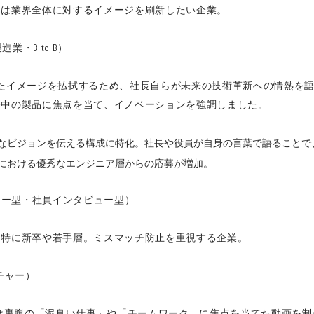
たは業界全体に対するイメージを刷新したい企業。
業・B to B）
たイメージを払拭するため、社長自らが未来の技術革新への情熱を
発中の製品に焦点を当て、イノベーションを強調しました。
なビジョンを伝える構成に特化。社長や役員が自身の言葉で語ることで
における優秀なエンジニア層からの応募が増加。
リー型・社員インタビュー型）
、特に新卒や若手層。ミスマッチ防止を重視する企業。
ンチャー）
とは裏腹の「泥臭い仕事」や「チームワーク」に焦点を当てた動画を制