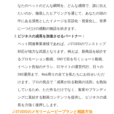
なたのペットのどんな瞬間を、どんな感情で、誰に伝え
たいのか。徹底したヒアリングを通じて、あなたの頭の
中にある漠然としたイメージを言語化・視覚化し、世界
に一つだけの感動の物語を紡ぎます。
ビジネスの成長を加速させるパートナー：
ペット関連事業者様であれば、J STUDIOのワンストップ
対応が強力な武器となります。例えば、新商品を紹介す
るプロモーション動画、SNSで目を引くショート動画、
イベント告知のチラシ、ECサイトの運営代行、日々の
SNS運用まで、Web周りの全てを私たちにお任せいただ
けます。プロの視点で「成果が出る動画の法則」を熟知
しているため、ただ作るだけでなく、集客やブランディ
ングに直結する動画コンテンツを提供し、ビジネスの成
長を力強く後押しします。
J STUDIOの
メモリームービー
プランと
相談
方法