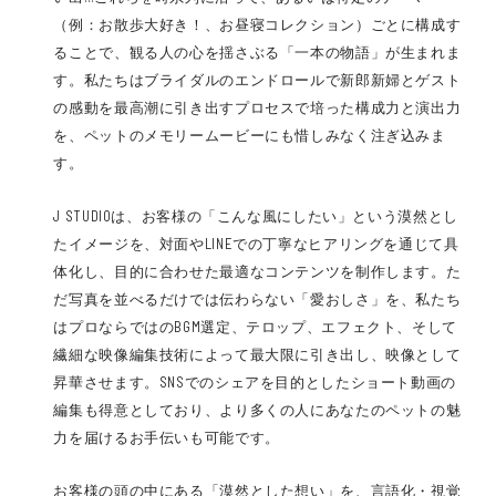
（例：お散歩大好き！、お昼寝コレクション）ごとに構成す
ることで、観る人の心を揺さぶる「一本の物語」が生まれま
す。私たちはブライダルのエンドロールで新郎新婦とゲスト
の感動を最高潮に引き出すプロセスで培った構成力と演出力
を、ペットのメモリームービーにも惜しみなく注ぎ込みま
す。
J STUDIOは、お客様の「こんな風にしたい」という漠然とし
たイメージを、対面やLINEでの丁寧なヒアリングを通じて具
体化し、目的に合わせた最適なコンテンツを制作します。た
だ写真を並べるだけでは伝わらない「愛おしさ」を、私たち
はプロならではのBGM選定、テロップ、エフェクト、そして
繊細な映像編集技術によって最大限に引き出し、映像として
昇華させます。SNSでのシェアを目的としたショート動画の
編集も得意としており、より多くの人にあなたのペットの魅
力を届けるお手伝いも可能です。
お客様の頭の中にある「漠然とした想い」を、言語化・視覚