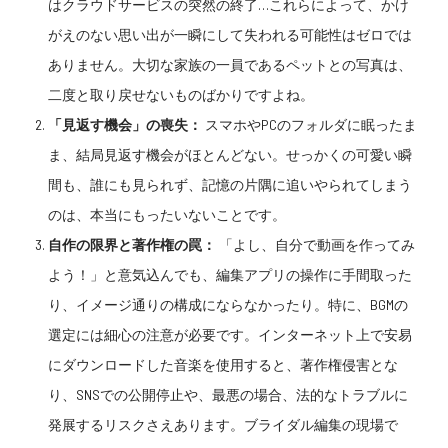
はクラウドサービスの突然の終了…これらによって、かけ
がえのない思い出が一瞬にして失われる可能性はゼロでは
ありません。大切な家族の一員であるペットとの写真は、
二度と取り戻せないものばかりですよね。
「見返す機会」の喪失：
スマホやPCのフォルダに眠ったま
ま、結局見返す機会がほとんどない。せっかくの可愛い瞬
間も、誰にも見られず、記憶の片隅に追いやられてしまう
のは、本当にもったいないことです。
自作の限界と著作権の罠：
「よし、自分で動画を作ってみ
よう！」と意気込んでも、編集アプリの操作に手間取った
り、イメージ通りの構成にならなかったり。特に、BGMの
選定には細心の注意が必要です。インターネット上で安易
にダウンロードした音楽を使用すると、著作権侵害とな
り、SNSでの公開停止や、最悪の場合、法的なトラブルに
発展するリスクさえあります。ブライダル編集の現場で