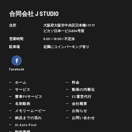
合同会社 J STUDIO
住所
大阪府大阪市中央区日本橋1-17-17
ピカソ日本一ビル604号室
営業時間
9:00～19:00 / 不定休
駐車場
近隣にコインパーキング有り
Facebook
ホーム
料金
サービス
動画の内製化
愛車PVサービス
EC運営代行
名刺動画
会社概要
メモリームービー
お知らせ
納品までの流れ
お問い合わせ
AI Auto Post
制作実績