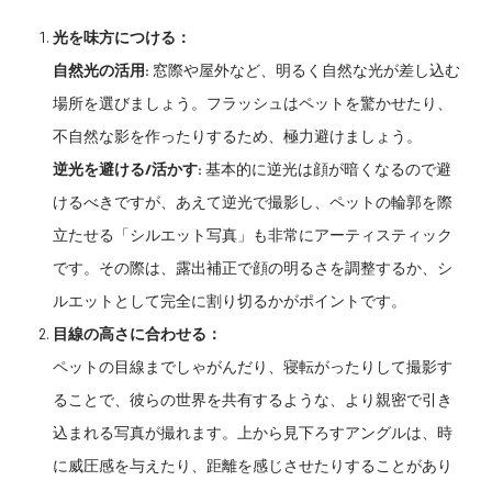
光を味方につける：
自然光の活用:
窓際や屋外など、明るく自然な光が差し込む
場所を選びましょう。フラッシュはペットを驚かせたり、
不自然な影を作ったりするため、極力避けましょう。
逆光を避ける/活かす:
基本的に逆光は顔が暗くなるので避
けるべきですが、あえて逆光で撮影し、ペットの輪郭を際
立たせる「シルエット写真」も非常にアーティスティック
です。その際は、露出補正で顔の明るさを調整するか、シ
ルエットとして完全に割り切るかがポイントです。
目線の高さに合わせる：
ペットの目線までしゃがんだり、寝転がったりして撮影す
ることで、彼らの世界を共有するような、より親密で引き
込まれる写真が撮れます。上から見下ろすアングルは、時
に威圧感を与えたり、距離を感じさせたりすることがあり