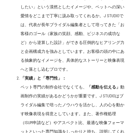
したい」という漠然としたイメージや、ペットへの深い
愛情をどこまで丁寧に汲み取ってくれるか。J STUDIOで
は、代表が長年ブライダル編集者として培ってきた「お
客様のゴール（家族の笑顔、感動、ビジネスの成功な
ど）から逆算した設計」ができる圧倒的なヒアリング力
と企画構成力を強みとしています。お客様の頭の中にあ
る抽象的なイメージを、具体的なストーリーと映像表現
へと落とし込むプロです。
「実績」と「専門性」：
ペット専門の制作会社でなくても、
「感動を伝える」
動
画制作の実績があるかどうかが重要です。J STUDIOはブ
ライダル編集で培ったノウハウを活かし、人の心を動か
す映像表現を得意としています。また、著作権処理
（ISUM申請など）やアスペクト比、最適な映像フォーマ
ットといった専門知識をしっかりと持ち、説明してくれ