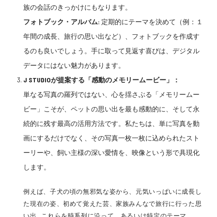
族の会話のきっかけにもなります。
フォトブック・アルバム:
定期的にテーマを決めて（例：１
年間の成長、旅行の思い出など）、フォトブックを作成す
るのも良いでしょう。手に取って見返す喜びは、デジタル
データにはない魅力があります。
J STUDIOが提案する「感動のメモリームービー」：
単なる写真の羅列ではない、心を揺さぶる「メモリームー
ビー」こそが、ペットの思い出を最も感動的に、そして永
続的に残す最高の活用方法です。私たちは、単に写真を動
画にするだけでなく、その写真一枚一枚に込められたスト
ーリーや、飼い主様の深い愛情を、映像という形で具現化
します。
例えば、子犬の頃の無邪気な姿から、元気いっぱいに成長し
た現在の姿、初めて覚えた芸、家族みんなで旅行に行った思
い出…これらを時系列に沿って、あるいは特定のテーマ