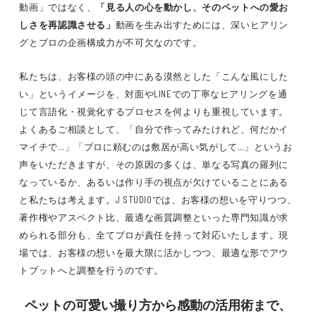
動画」ではなく、
「見る人の心を動かし、そのペットへの愛お
しさを再認識させる」
動画を生み出すためには、深いヒアリン
グとプロの企画構成力が不可欠なのです。
私たちは、お客様の頭の中にある漠然とした「こんな風にした
い」というイメージを、対面やLINEでの丁寧なヒアリングを通
じて言語化・視覚化するプロセスを何よりも重視しています。
よくあるご相談として、「自分で作ってみたけれど、何だかイ
マイチで…」「プロに頼むのは敷居が高い気がして…」というお
声をいただきますが、その原因の多くは、単なる写真の羅列に
なっているか、あるいは作り手の視点が欠けていることにある
と私たちは考えます。J STUDIOでは、お客様の想いを守りつつ、
著作権やアスペクト比、最適な画質調整といった専門知識が求
められる部分も、全てプロが責任を持って対応いたします。現
場では、お客様の想いを最大限に活かしつつ、最適な形でアウ
トプットへと調整を行うのです。
ペットの可愛い撮り方
から感動の
活用術
まで、