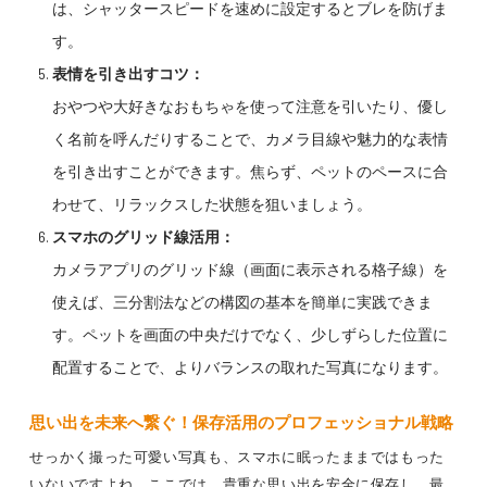
は、シャッタースピードを速めに設定するとブレを防げま
す。
表情を引き出すコツ：
おやつや大好きなおもちゃを使って注意を引いたり、優し
く名前を呼んだりすることで、カメラ目線や魅力的な表情
を引き出すことができます。焦らず、ペットのペースに合
わせて、リラックスした状態を狙いましょう。
スマホのグリッド線活用：
カメラアプリのグリッド線（画面に表示される格子線）を
使えば、三分割法などの構図の基本を簡単に実践できま
す。ペットを画面の中央だけでなく、少しずらした位置に
配置することで、よりバランスの取れた写真になります。
思い出
を未来へ繋ぐ！
保存活用
のプロフェッショナル戦略
せっかく撮った可愛い写真も、スマホに眠ったままではもった
いないですよね。ここでは、貴重な思い出を安全に保存し、最