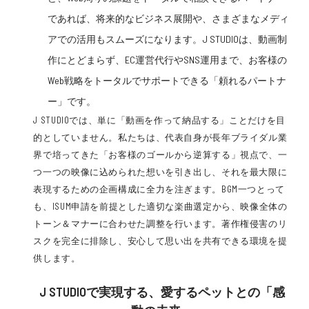
であれば、将来的なビジネス展開や、さまざまなメディ
アでの活用もスムーズになります。J STUDIOは、動画制
作にとどまらず、EC運営代行やSNS運用まで、お客様の
Web戦略をトータルでサポートできる「頼れるパートナ
ー」です。
J STUDIOでは、単に「動画を作って納品する」ことだけを目
的としていません。私たちは、代表自身が長年ブライダル業
界で培ってきた「お客様のゴールから逆算する」視点で、一
つ一つの映像に込められた想いを引き出し、それを最大限に
表現するための企画構成に全力を注ぎます。BGM一つとって
も、ISUM申請を前提とした適切な楽曲選定から、映像全体の
トーン＆マナーに合わせた調整を行います。著作権侵害のリ
スクを完全に排除し、安心して思い出を共有できる環境を提
供します。
J STUDIOで実現する、愛するペットとの「感