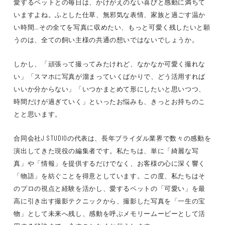
愛するペットとの毎日は、かけがえのない喜びと感動に満ちて
いますよね。ふとした仕草、無邪気な表情、家族と過ごす温か
い時間…その全てを写真に収めたい、もっと可愛く残したいと願
うのは、全ての飼い主様の共通の想いではないでしょうか。
しかし、「頑張って撮ってみたけれど、なかなか可愛く撮れな
い」「スマホに写真が溜まっていくばかりで、どう活用すれば
いいか分からない」「いつかまとめて形にしたいと思いつつ、
時間だけが過ぎていく」といったお悩みも、きっとお持ちのこ
とと思います。
合同会社J STUDIOの代表は、長年ブライダル業界で数々の感動を
演出してきた現役の編集者です。私たちは、単に「綺麗な写
真」や「情報」を提供するだけでなく、お客様の心に深く響く
「物語」を紡ぐことを得意としています。この度、私たちはそ
のプロの視点と経験を活かし、愛するペットの「可愛い」を最
高に引き出す撮影テクニックから、撮影した写真を「一生の宝
物」として未来へ残し、感動を呼ぶメモリームービーとして活