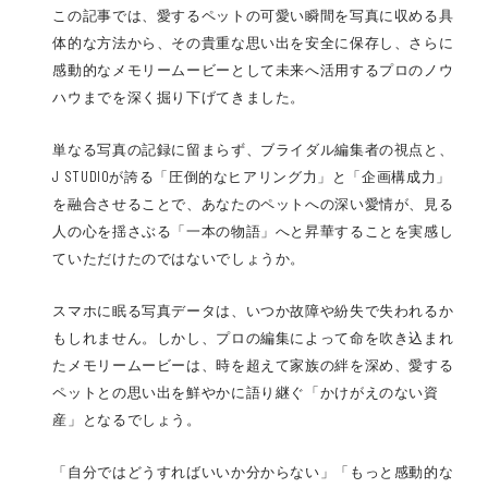
この記事では、愛するペットの可愛い瞬間を写真に収める具
体的な方法から、その貴重な思い出を安全に保存し、さらに
感動的なメモリームービーとして未来へ活用するプロのノウ
ハウまでを深く掘り下げてきました。
単なる写真の記録に留まらず、ブライダル編集者の視点と、
J STUDIOが誇る「圧倒的なヒアリング力」と「企画構成力」
を融合させることで、あなたのペットへの深い愛情が、見る
人の心を揺さぶる「一本の物語」へと昇華することを実感し
ていただけたのではないでしょうか。
スマホに眠る写真データは、いつか故障や紛失で失われるか
もしれません。しかし、プロの編集によって命を吹き込まれ
たメモリームービーは、時を超えて家族の絆を深め、愛する
ペットとの思い出を鮮やかに語り継ぐ「かけがえのない資
産」となるでしょう。
「自分ではどうすればいいか分からない」「もっと感動的な