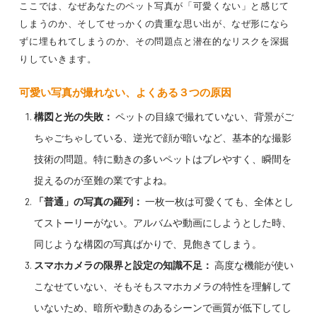
ここでは、なぜあなたのペット写真が「可愛くない」と感じて
しまうのか、そしてせっかくの貴重な思い出が、なぜ形になら
ずに埋もれてしまうのか、その問題点と潜在的なリスクを深掘
りしていきます。
可愛い写真
が撮れない、よくある３つの原因
構図と光の失敗：
ペットの目線で撮れていない、背景がご
ちゃごちゃしている、逆光で顔が暗いなど、基本的な撮影
技術の問題。特に動きの多いペットはブレやすく、瞬間を
捉えるのが至難の業ですよね。
「普通」の写真の羅列：
一枚一枚は可愛くても、全体とし
てストーリーがない。アルバムや動画にしようとした時、
同じような構図の写真ばかりで、見飽きてしまう。
スマホカメラの限界と設定の知識不足：
高度な機能が使い
こなせていない、そもそもスマホカメラの特性を理解して
いないため、暗所や動きのあるシーンで画質が低下してし