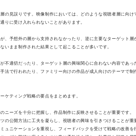
ト層の見誤りです。映像制作においては、どのような視聴者層に向け
た通りに受け入れられないことがあります。
品が、予想外の層から支持されなかったり、逆に主要なターゲット層
しないまま制作された結果として起こることが多いです。
グが不適切だったり、ターゲット層の興味関心に合わない内容であっ
な手法で行われたり、ファミリー向けの作品が成人向けのテーマで制
マーケティング戦略の要点をまとめます。
層のニーズを十分に把握し、作品制作に反映させることが重要です。
ンツの公開方法に工夫を凝らし、視聴者の興味を引きつけることが重
コミュニケーションを重視し、フィードバックを受けて戦略の改善を