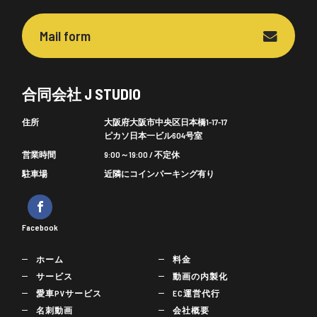
Mail form
合同会社 J STUDIO
住所
大阪府大阪市中央区日本橋1-17-17
ピカソ日本一ビル604号室
営業時間
9:00～19:00 / 不定休
駐車場
近隣にコインパーキング有り
Facebook
ホーム
料金
サービス
動画の内製化
愛車PVサービス
EC運営代行
名刺動画
会社概要