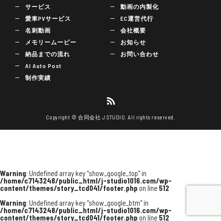
サービス
動画の内製化
愛車PVサービス
EC運営代行
名刺動画
会社概要
メモリームービー
お知らせ
納品までの流れ
お問い合わせ
AI Auto Post
制作実績
Copyright © 合同会社 J STUDIO. All rights reserved.
Warning
: Undefined array key "show_google_top" in
/home/c7143248/public_html/j-studio1016.com/wp-
content/themes/story_tcd041/footer.php
on line
512
Warning
: Undefined array key "show_google_btm" in
/home/c7143248/public_html/j-studio1016.com/wp-
content/themes/story_tcd041/footer.php
on line
512