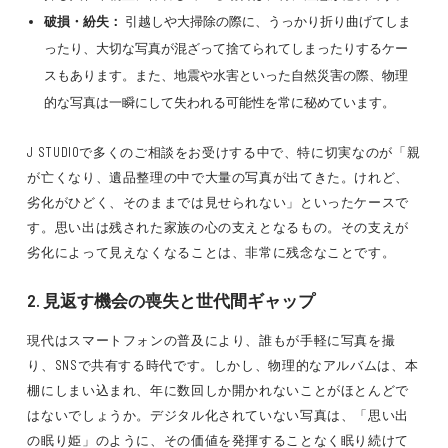
破損・紛失：
引越しや大掃除の際に、うっかり折り曲げてしま
ったり、大切な写真が混ざって捨てられてしまったりするケー
スもあります。また、地震や水害といった自然災害の際、物理
的な写真は一瞬にして失われる可能性を常に秘めています。
J STUDIOで多くのご相談をお受けする中で、特に切実なのが「親
が亡くなり、遺品整理の中で大量の写真が出てきた。けれど、
劣化がひどく、そのままでは見せられない」といったケースで
す。思い出は残された家族の心の支えとなるもの。その支えが
劣化によって見えなくなることは、非常に残念なことです。
2. 見返す機会の喪失と世代間ギャップ
現代はスマートフォンの普及により、誰もが手軽に写真を撮
り、SNSで共有する時代です。しかし、物理的なアルバムは、本
棚にしまい込まれ、年に数回しか開かれないことがほとんどで
はないでしょうか。デジタル化されていない写真は、「思い出
の眠り姫」のように、その価値を発揮することなく眠り続けて