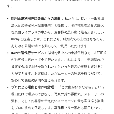
す。
ISUM正規利用許諾楽曲からの選曲：
私たちは、ISUM（一般社団
法人音楽特定利用促進機構）と提携し、著作権処理済みの膨大
な楽曲ライブラリの中から、お客様の思い出に最もふさわしい
BGMをご提案します。これにより、結婚式での上映はもちろん、
あらゆる公開の場でも安心してご利用いただけます。
ISUM申請代行サービス：
複雑なISUMへの申請手続きも、J STUDIO
がお客様に代わって全て行います。これにより、「申請漏れで
披露宴会場で上映を断られた」といった最悪の事態を避けるこ
とができます。お客様は、ただムービーの完成を待つだけで、
安心して感動の瞬間を迎えられます。
プロによる選曲と著作権管理：
「この曲が好きだから」という
理由だけで選ぶのではなく、写真の持つ雰囲気、ストーリーの
流れ、そしてお客様の伝えたいメッセージに最も寄り添う楽曲
をプロの視点で選定します。著作権フリー素材も活用しつつ、