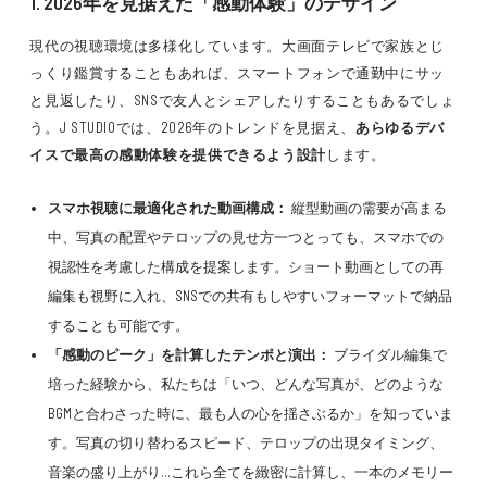
1. 2026年を見据えた「感動体験」のデザイン
現代の視聴環境は多様化しています。大画面テレビで家族とじ
っくり鑑賞することもあれば、スマートフォンで通勤中にサッ
と見返したり、SNSで友人とシェアしたりすることもあるでしょ
う。J STUDIOでは、2026年のトレンドを見据え、
あらゆるデバ
イスで最高の感動体験を提供できるよう設計
します。
スマホ視聴に最適化された動画構成：
縦型動画の需要が高まる
中、写真の配置やテロップの見せ方一つとっても、スマホでの
視認性を考慮した構成を提案します。ショート動画としての再
編集も視野に入れ、SNSでの共有もしやすいフォーマットで納品
することも可能です。
「感動のピーク」を計算したテンポと演出：
ブライダル編集で
培った経験から、私たちは「いつ、どんな写真が、どのような
BGMと合わさった時に、最も人の心を揺さぶるか」を知っていま
す。写真の切り替わるスピード、テロップの出現タイミング、
音楽の盛り上がり…これら全てを緻密に計算し、一本のメモリー