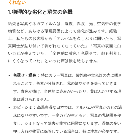
くれない
1. 物理的な劣化と消失の危機
紙焼き写真やネガフィルムは、湿度、温度、光、空気中の化学
物質など、あらゆる環境要因によって劣化が進みます。経験
上、私たちのお客様から「アルバムを久しぶりに開いたら、写
真同士が貼り付いて剥がれなくなっていた」「写真の表面に白
いカビが生えていた」「全体的に黄色く色褪せて、顔も判別し
にくくなっていた」といった声は後を絶ちません。
色褪せ・退色：
特にカラー写真は、紫外線や蛍光灯の光に晒さ
れることで、色素が分解され、元の鮮やかさを失っていきま
す。青色が抜け、全体的に赤みがかったり、黄ばんだりする現
象は避けられません。
カビ・シミ：
高温多湿な日本では、アルバムや写真がカビの温
床になりやすいです。一度カビが生えると、写真の乳剤層を侵
食し、シミとなって除去が非常に困難になります。湿気の多い
押し入れや物置に保管している場合は、特に注意が必要です。