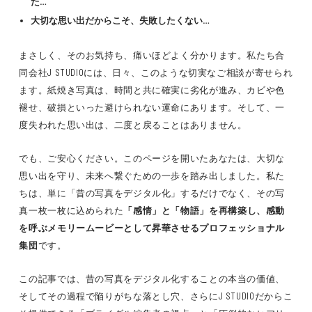
た…
大切な思い出だからこそ、失敗したくない…
まさしく、そのお気持ち、痛いほどよく分かります。私たち合
同会社J STUDIOには、日々、このような切実なご相談が寄せられ
ます。紙焼き写真は、時間と共に確実に劣化が進み、カビや色
褪せ、破損といった避けられない運命にあります。そして、一
度失われた思い出は、二度と戻ることはありません。
でも、ご安心ください。このページを開いたあなたは、大切な
思い出を守り、未来へ繋ぐための一歩を踏み出しました。私た
ちは、単に「昔の写真をデジタル化」するだけでなく、その写
真一枚一枚に込められた
「感情」と「物語」を再構築し、感動
を呼ぶメモリームービーとして昇華させるプロフェッショナル
集団
です。
この記事では、昔の写真をデジタル化することの本当の価値、
そしてその過程で陥りがちな落とし穴、さらにJ STUDIOだからこ