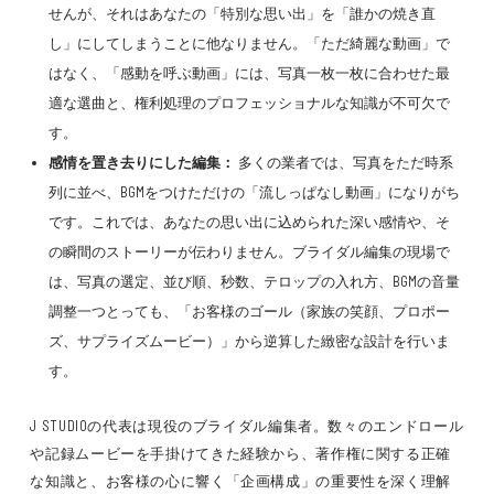
せんが、それはあなたの「特別な思い出」を「誰かの焼き直
し」にしてしまうことに他なりません。「ただ綺麗な動画」で
はなく、「感動を呼ぶ動画」には、写真一枚一枚に合わせた最
適な選曲と、権利処理のプロフェッショナルな知識が不可欠で
す。
感情を置き去りにした編集：
多くの業者では、写真をただ時系
列に並べ、BGMをつけただけの「流しっぱなし動画」になりがち
です。これでは、あなたの思い出に込められた深い感情や、そ
の瞬間のストーリーが伝わりません。ブライダル編集の現場で
は、写真の選定、並び順、秒数、テロップの入れ方、BGMの音量
調整一つとっても、「お客様のゴール（家族の笑顔、プロポー
ズ、サプライズムービー）」から逆算した緻密な設計を行いま
す。
J STUDIOの代表は現役のブライダル編集者。数々のエンドロール
や記録ムービーを手掛けてきた経験から、著作権に関する正確
な知識と、お客様の心に響く「企画構成」の重要性を深く理解