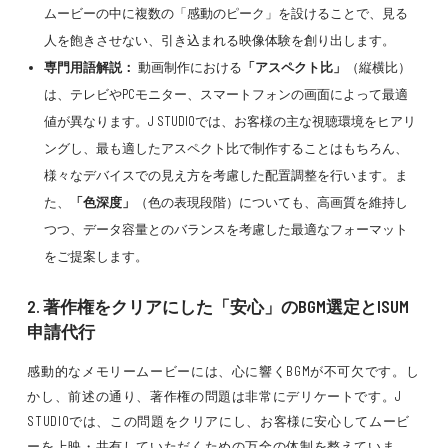
ムービーの中に複数の「感動のピーク」を設けることで、見る
人を飽きさせない、引き込まれる映像体験を創り出します。
専門用語解説：
動画制作における
「アスペクト比」
（縦横比）
は、テレビやPCモニター、スマートフォンの画面によって最適
値が異なります。J STUDIOでは、お客様の主な視聴環境をヒアリ
ングし、最も適したアスペクト比で制作することはもちろん、
様々なデバイスでの見え方を考慮した配置調整を行います。ま
た、
「色深度」
（色の表現段階）についても、高画質を維持し
つつ、データ容量とのバランスを考慮した最適なフォーマット
をご提案します。
2. 著作権をクリアにした「安心」のBGM選定とISUM
申請代行
感動的なメモリームービーには、心に響くBGMが不可欠です。し
かし、前述の通り、著作権の問題は非常にデリケートです。J
STUDIOでは、この問題をクリアにし、お客様に安心してムービ
ーを上映・共有していただくための万全の体制を整えていま