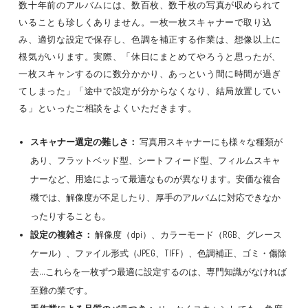
数十年前のアルバムには、数百枚、数千枚の写真が収められて
いることも珍しくありません。一枚一枚スキャナーで取り込
み、適切な設定で保存し、色調を補正する作業は、想像以上に
根気がいります。実際、「休日にまとめてやろうと思ったが、
一枚スキャンするのに数分かかり、あっという間に時間が過ぎ
てしまった」「途中で設定が分からなくなり、結局放置してい
る」といったご相談をよくいただきます。
スキャナー選定の難しさ：
写真用スキャナーにも様々な種類が
あり、フラットベッド型、シートフィード型、フィルムスキャ
ナーなど、用途によって最適なものが異なります。安価な複合
機では、解像度が不足したり、厚手のアルバムに対応できなか
ったりすることも。
設定の複雑さ：
解像度（dpi）、カラーモード（RGB、グレース
ケール）、ファイル形式（JPEG、TIFF）、色調補正、ゴミ・傷除
去…これらを一枚ずつ最適に設定するのは、専門知識がなければ
至難の業です。