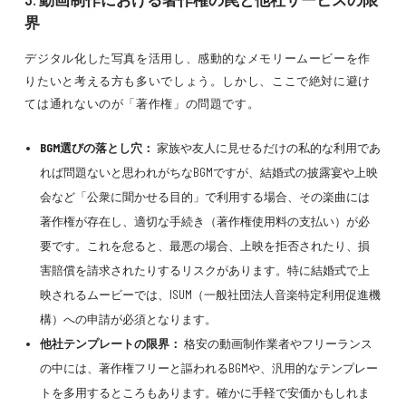
界
デジタル化した写真を活用し、感動的なメモリームービーを作
りたいと考える方も多いでしょう。しかし、ここで絶対に避け
ては通れないのが「著作権」の問題です。
BGM選びの落とし穴：
家族や友人に見せるだけの私的な利用であ
れば問題ないと思われがちなBGMですが、結婚式の披露宴や上映
会など「公衆に聞かせる目的」で利用する場合、その楽曲には
著作権が存在し、適切な手続き（著作権使用料の支払い）が必
要です。これを怠ると、最悪の場合、上映を拒否されたり、損
害賠償を請求されたりするリスクがあります。特に結婚式で上
映されるムービーでは、ISUM（一般社団法人音楽特定利用促進機
構）への申請が必須となります。
他社テンプレートの限界：
格安の動画制作業者やフリーランス
の中には、著作権フリーと謳われるBGMや、汎用的なテンプレー
トを多用するところもあります。確かに手軽で安価かもしれま