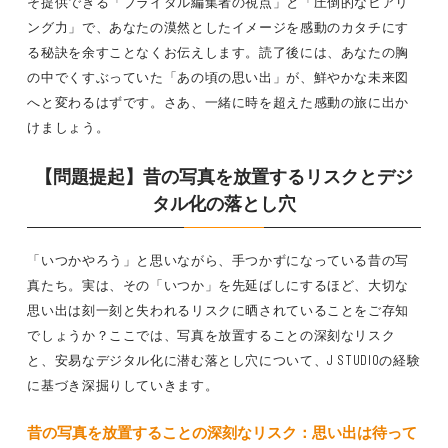
そ提供できる「ブライダル編集者の視点」と「圧倒的なヒアリ
ング力」で、あなたの漠然としたイメージを感動のカタチにす
る秘訣を余すことなくお伝えします。読了後には、あなたの胸
の中でくすぶっていた「あの頃の思い出」が、鮮やかな未来図
へと変わるはずです。さあ、一緒に時を超えた感動の旅に出か
けましょう。
【問題提起】昔の写真を放置するリスクとデジ
タル化の落とし穴
「いつかやろう」と思いながら、手つかずになっている昔の写
真たち。実は、その「いつか」を先延ばしにするほど、大切な
思い出は刻一刻と失われるリスクに晒されていることをご存知
でしょうか？ここでは、写真を放置することの深刻なリスク
と、安易なデジタル化に潜む落とし穴について、J STUDIOの経験
に基づき深掘りしていきます。
昔の写真を放置することの深刻なリスク：思い出は待って