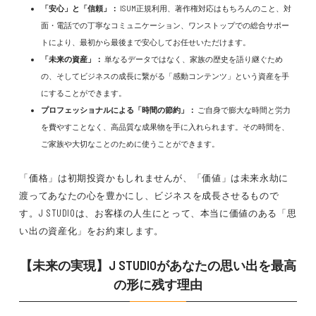
「安心」と「信頼」：
ISUM正規利用、著作権対応はもちろんのこと、対
面・電話での丁寧なコミュニケーション、ワンストップでの総合サポー
トにより、最初から最後まで安心してお任せいただけます。
「未来の資産」：
単なるデータではなく、家族の歴史を語り継ぐため
の、そしてビジネスの成長に繋がる「感動コンテンツ」という資産を手
にすることができます。
プロフェッショナルによる「時間の節約」：
ご自身で膨大な時間と労力
を費やすことなく、高品質な成果物を手に入れられます。その時間を、
ご家族や大切なことのために使うことができます。
「価格」は初期投資かもしれませんが、「価値」は未来永劫に
渡ってあなたの心を豊かにし、ビジネスを成長させるもので
す。J STUDIOは、お客様の人生にとって、本当に価値のある「思
い出の資産化」をお約束します。
【未来の実現】J STUDIOがあなたの思い出を最高
の形に残す理由