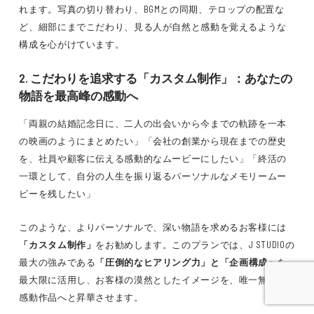
れます。写真の切り替わり、BGMとの同期、テロップの配置な
ど、細部にまでこだわり、見る人が自然と感動を覚えるような
構成を心がけています。
2. こだわりを追求する「カスタム制作」：あなたの
物語を最高峰の感動へ
「両親の結婚記念日に、二人の出会いから今までの軌跡を一本
の映画のようにまとめたい」「会社の創業から現在までの歴史
を、社員や顧客に伝える感動的なムービーにしたい」「終活の
一環として、自分の人生を振り返るパーソナルなメモリームー
ビーを残したい」
このような、よりパーソナルで、深い物語を求めるお客様には
「カスタム制作」
をお勧めします。このプランでは、J STUDIOの
最大の強みである
「圧倒的なヒアリング力」と「企画構成」
を
最大限に活用し、お客様の漠然としたイメージを、唯一無二の
感動作品へと昇華させます。