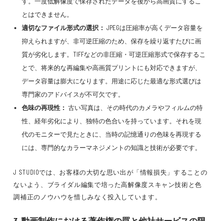
す。一度低解像度で保存されたデータを後から高画質にするこ
とはできません。
適切なファイル形式の選択：
JPEGは圧縮率が高くデータ容量を
抑えられますが、非可逆圧縮のため、保存を繰り返すたびに画
質が劣化します。TIFFなどの非圧縮・可逆圧縮形式で保存するこ
とで、将来的な再編集や高画質プリントにも対応できますが、
データ容量は膨大になります。用途に応じた最適な形式選びは
専門家のアドバイスが不可欠です。
色味の再現性：
古い写真は、その時代のカメラやフィルムの特
性、経年劣化により、独特の色合いを持っています。それを現
代のモニターで見たときに、当時の記憶通りの色味を再現する
には、専門的なカラーマネジメントの知識と技術が必要です。
J STUDIOでは、お客様の大切な思い出が「情報損失」することの
ないよう、ブライダル編集で培った高解像度スキャン技術と色
調補正のノウハウを惜しみなく投入しています。
3. 動画制作における著作権の罠と他社サービスの限