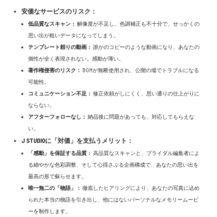
安価なサービスのリスク：
低品質なスキャン：
解像度が不足し、色調補正も不十分で、せっかくの
思い出が粗いデータになってしまう。
テンプレート頼りの動画：
誰かのコピーのような動画になり、あなたの
個性が全く表現されない。感動が薄い。
著作権侵害のリスク：
BGMが無断使用され、公開の場でトラブルになる
可能性。
コミュニケーション不足：
修正依頼がしにくく、思い通りの仕上がりに
ならない。
アフターフォローなし：
納品後に問題があっても、対応してもらえな
い。
J STUDIOに「対価」を支払うメリット：
「感動」を保証する品質：
高品質なスキャンと、ブライダル編集者によ
る細やかな色彩調整、そして心揺さぶる企画構成で、あなたの思い出を
最高の形で蘇らせます。
唯一無二の「物語」：
徹底したヒアリングにより、あなたの写真に込め
られた本当の物語を引き出し、他にはないパーソナルなメモリームービ
ーを制作します。