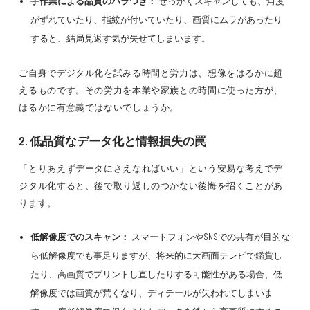
手作業による品質のバラつき：
せっかくスキャンしても、角度
がずれていたり、指紋が付いていたり、画質にムラがあったり
すると、結局見返す気が失せてしまいます。
ご自身でデジタル化を試みる時間と労力は、想像をはるかに超
えるものです。その労力を本業や家族との時間に使った方が、
はるかに有意義ではないでしょうか。
2. 低品質なデータ化と情報損失の罠
「とりあえずデータにさえなればいい」という安易な考えでデ
ジタル化すると、後で取り返しのつかない後悔を招くことがあ
ります。
低解像度でのスキャン：
スマートフォンやSNSでの共有が目的な
ら低解像度でも事足りますが、将来的に大画面テレビで鑑賞し
たり、高画質でプリントし直したりする可能性がある場合、低
解像度では画質が荒くなり、ディテールが失われてしまいま