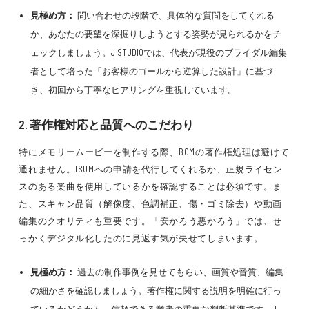
見極め方：
問い合わせの段階で、具体的な質問をしてくれる
か、あなたの要望を深掘りしようとする姿勢が見られるかをチ
ェックしましょう。J STUDIOでは、代表が現役のブライダル編集
者として培った「お客様のゴールから逆算した設計」に基づ
き、初回から丁寧なヒアリングを重視しています。
2. 著作権対応と品質へのこだわり
特にメモリームービーを制作する際、BGMの著作権処理は避けて
通れません。ISUMへの申請を代行してくれるか、正規ライセン
スのある楽曲を使用しているかを確認することは必須です。ま
た、スキャン品質（解像度、色調補正、傷・ゴミ除去）や動画
編集のクオリティも重要です。「安かろう悪かろう」では、せ
っかくデジタル化したのに見返す気が失せてしまいます。
見極め方：
過去の制作事例を見せてもらい、画質や音質、編集
の細かさを確認しましょう。著作権に関する説明を明確に行っ