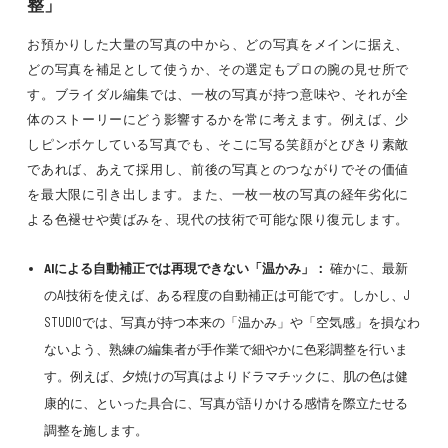
整」
お預かりした大量の写真の中から、どの写真をメインに据え、
どの写真を補足として使うか、その選定もプロの腕の見せ所で
す。ブライダル編集では、一枚の写真が持つ意味や、それが全
体のストーリーにどう影響するかを常に考えます。例えば、少
しピンボケしている写真でも、そこに写る笑顔がとびきり素敵
であれば、あえて採用し、前後の写真とのつながりでその価値
を最大限に引き出します。また、一枚一枚の写真の経年劣化に
よる色褪せや黄ばみを、現代の技術で可能な限り復元します。
AIによる自動補正では再現できない「温かみ」：
確かに、最新
のAI技術を使えば、ある程度の自動補正は可能です。しかし、J
STUDIOでは、写真が持つ本来の「温かみ」や「空気感」を損なわ
ないよう、熟練の編集者が手作業で細やかに色彩調整を行いま
す。例えば、夕焼けの写真はよりドラマチックに、肌の色は健
康的に、といった具合に、写真が語りかける感情を際立たせる
調整を施します。