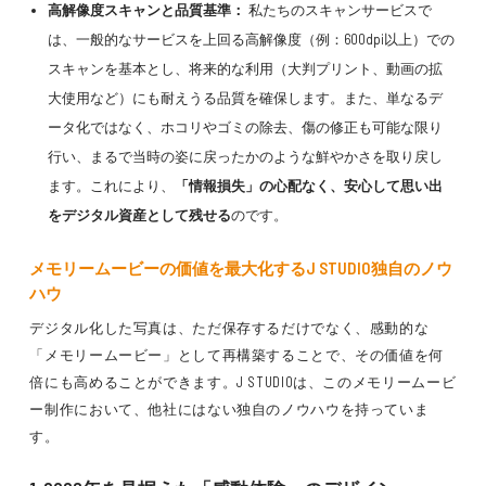
高解像度スキャンと品質基準：
私たちのスキャンサービスで
は、一般的なサービスを上回る高解像度（例：600dpi以上）での
スキャンを基本とし、将来的な利用（大判プリント、動画の拡
大使用など）にも耐えうる品質を確保します。また、単なるデ
ータ化ではなく、ホコリやゴミの除去、傷の修正も可能な限り
行い、まるで当時の姿に戻ったかのような鮮やかさを取り戻し
ます。これにより、
「情報損失」の心配なく、安心して思い出
をデジタル資産として残せる
のです。
メモリームービーの価値を最大化するJ STUDIO独自のノウ
ハウ
デジタル化した写真は、ただ保存するだけでなく、感動的な
「メモリームービー」として再構築することで、その価値を何
倍にも高めることができます。J STUDIOは、このメモリームービ
ー制作において、他社にはない独自のノウハウを持っていま
す。