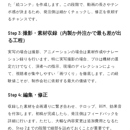
た「絵コンテ」を作成します。この段階で、動画の長さやテン
ポ感が決まるため、発注側は細かくチェックし、修正を依頼す
るチャンスです。
Step 3: 撮影・素材収録（内製か外注かで最も差が出
る工程）
実写の場合は撮影、アニメーションの場合は素材作成やナレー
ション録りを行います。特に実写撮影の場合、プロは機材の選
定だけでなく、演者への指示、現場のディレクションによっ
て、視聴者が集中しやすい「画づくり」を徹底します。この経
験値こそが、制作会社に依頼する最大の価値です。
Step 4: 編集・修正
収録した素材を企画通りに繋ぎ合わせ、テロップ、BGM、効果音
を付加します。初稿が完成したら、発注側はフィードバックを
詳細に行います。ただし、大幅な内容変更は追加費用となるた
め、Step 2までの段階で細部を詰めておくことが重要です。