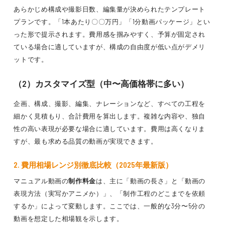
あらかじめ構成や撮影日数、編集量が決められたテンプレート
プランです。「1本あたり〇〇万円」「1分動画パッケージ」とい
った形で提示されます。費用感を掴みやすく、予算が固定され
ている場合に適していますが、構成の自由度が低い点がデメリ
ットです。
（2）カスタマイズ型（中〜高価格帯に多い）
企画、構成、撮影、編集、ナレーションなど、すべての工程を
細かく見積もり、合計費用を算出します。複雑な内容や、独自
性の高い表現が必要な場合に適しています。費用は高くなりま
すが、最も求める品質の動画が実現できます。
2. 費用相場レンジ別徹底比較（2025年最新版）
マニュアル動画の
制作料金
は、主に「動画の長さ」と「動画の
表現方法（実写かアニメか）」、「制作工程のどこまでを依頼
するか」によって変動します。ここでは、一般的な3分〜5分の
動画を想定した相場観を示します。