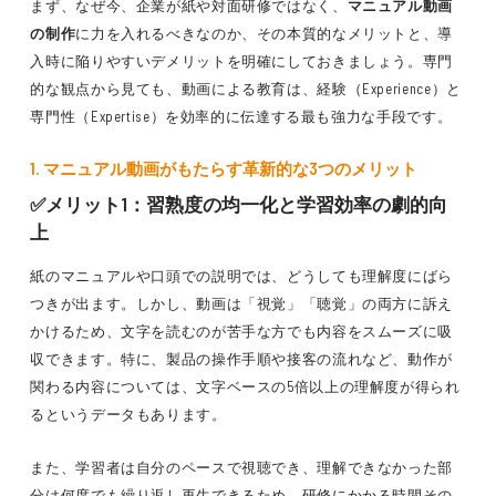
まず、なぜ今、企業が紙や対面研修ではなく、
マニュアル動画
の制作
に力を入れるべきなのか、その本質的なメリットと、導
入時に陥りやすいデメリットを明確にしておきましょう。専門
的な観点から見ても、動画による教育は、経験（Experience）と
専門性（Expertise）を効率的に伝達する最も強力な手段です。
1. マニュアル動画がもたらす革新的な3つのメリット
✅メリット1：習熟度の均一化と学習効率の劇的向
上
紙のマニュアルや口頭での説明では、どうしても理解度にばら
つきが出ます。しかし、動画は「視覚」「聴覚」の両方に訴え
かけるため、文字を読むのが苦手な方でも内容をスムーズに吸
収できます。特に、製品の操作手順や接客の流れなど、動作が
関わる内容については、文字ベースの5倍以上の理解度が得られ
るというデータもあります。
また、学習者は自分のペースで視聴でき、理解できなかった部
分は何度でも繰り返し再生できるため、研修にかかる時間その