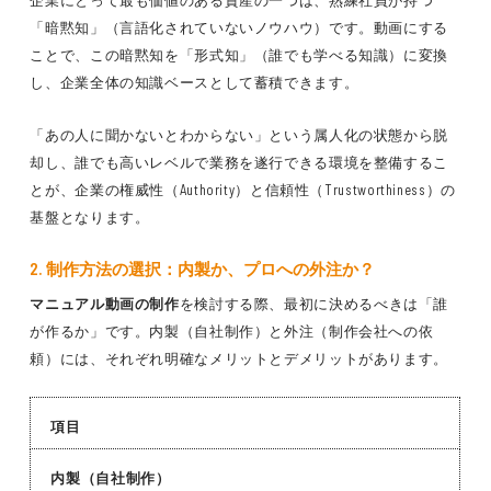
企業にとって最も価値のある資産の一つは、熟練社員が持つ
「暗黙知」（言語化されていないノウハウ）です。動画にする
ことで、この暗黙知を「形式知」（誰でも学べる知識）に変換
し、企業全体の知識ベースとして蓄積できます。
「あの人に聞かないとわからない」という属人化の状態から脱
却し、誰でも高いレベルで業務を遂行できる環境を整備するこ
とが、企業の権威性（Authority）と信頼性（Trustworthiness）の
基盤となります。
2. 制作方法の選択：内製か、プロへの外注か？
マニュアル動画の制作
を検討する際、最初に決めるべきは「誰
が作るか」です。内製（自社制作）と外注（制作会社への依
頼）には、それぞれ明確なメリットとデメリットがあります。
項目
内製（自社制作）