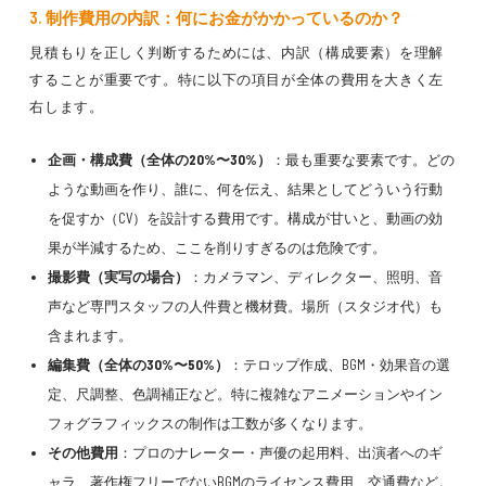
3. 制作費用の内訳：何にお金がかかっているのか？
見積もりを正しく判断するためには、内訳（構成要素）を理解
することが重要です。特に以下の項目が全体の費用を大きく左
右します。
企画・構成費（全体の20%〜30%）
：最も重要な要素です。どの
ような動画を作り、誰に、何を伝え、結果としてどういう行動
を促すか（CV）を設計する費用です。構成が甘いと、動画の効
果が半減するため、ここを削りすぎるのは危険です。
撮影費（実写の場合）
：カメラマン、ディレクター、照明、音
声など専門スタッフの人件費と機材費。場所（スタジオ代）も
含まれます。
編集費（全体の30%〜50%）
：テロップ作成、BGM・効果音の選
定、尺調整、色調補正など。特に複雑なアニメーションやイン
フォグラフィックスの制作は工数が多くなります。
その他費用
：プロのナレーター・声優の起用料、出演者へのギ
ャラ、著作権フリーでないBGMのライセンス費用、交通費など。