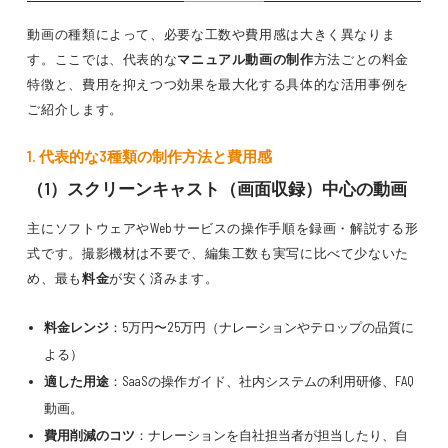
動画の種類によって、必要な工数や費用感は大きく異なりま
す。ここでは、代表的な
マニュアル動画の制作
方法ごとの料金
特徴と、費用を抑えつつ効果を最大化する具体的な活用事例を
ご紹介します。
1. 代表的な3種類の制作方法と費用感
（1）スクリーンキャスト（画面収録）中心の動画
主にソフトウェアやWebサービスの操作手順を録画・解説する形
式です。撮影機材は不要で、編集工数も実写に比べて少ないた
め、最も
料金
が安く済みます。
料金レンジ
：5万円〜25万円（ナレーションやテロップの品質に
よる）
適した用途
：SaaSの操作ガイド、社内システムの利用研修、FAQ
動画。
費用削減のコツ
：ナレーションを自社担当者が担当したり、自