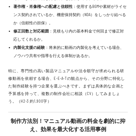
著作権・肖像権への配慮と信頼性
：使用するBGMや素材がライセ
ンス契約されているか、機密保持契約（NDA）をしっかり結べる
か（信頼性の担保）。
修正回数と対応範囲
：見積もり内の基本料金で何回まで修正対
応してくれるか。
内製化支援の経験
：将来的に動画の内製化を考えている場合、
ノウハウ共有や指導を行える体制があるか。
特に、専門性の高い製品マニュアルや法令順守が求められる研
修動画を依頼する場合、E-E-A-Tの観点から、その分野に特化し
た制作経験を持つ企業を選ぶべきです。まずは具体的な企画と
予算感を持って、複数の制作会社に相談（CV）してみましょ
う。（H2-3 約1,900字）
制作方法別！マニュアル動画の料金を劇的に抑
え、効果を最大化する活用事例