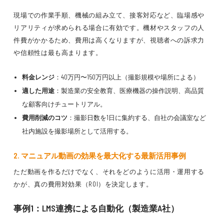
現場での作業手順、機械の組み立て、接客対応など、臨場感や
リアリティが求められる場合に有効です。機材やスタッフの人
件費がかかるため、費用は高くなりますが、視聴者への訴求力
や信頼性は最も高まります。
料金レンジ
：40万円〜150万円以上（撮影規模や場所による）
適した用途
：製造業の安全教育、医療機器の操作説明、高品質
な顧客向けチュートリアル。
費用削減のコツ
：撮影日数を1日に集約する、自社の会議室など
社内施設を撮影場所として活用する。
2. マニュアル動画の効果を最大化する最新活用事例
ただ動画を作るだけでなく、それをどのように活用・運用する
かが、真の費用対効果（ROI）を決定します。
事例1：LMS連携による自動化（製造業A社）