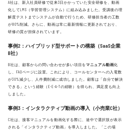
A社は、新入社員研修で従来3日かかっていた安全研修を、動画
化してLMS（学習管理システム）に組み込みました。受講後の理
解度テストまでシステムが自動で行うため、研修担当者の工数
が80%削減。さらに、動画は常に最新情報に更新されており、
研修の質が担保されています。
事例2：ハイブリッド型サポートの構築（SaaS企業
B社）
B社は、顧客からの問い合わせが多い項目を
マニュアル動画
化
し、FAQページに設置。これにより、コールセンターへの入電数
が30%減少し、人件費削減に成功しました。顧客は「自分で解決
できる」という経験（E-E-A-Tの経験）を得られ、満足度も向上
しました。
事例3：インタラクティブ動画の導入（小売業C社）
C社は、接客マニュアルを動画化する際に、途中で選択肢が表示
される「インタラクティブ動画」を導入しました。「この場