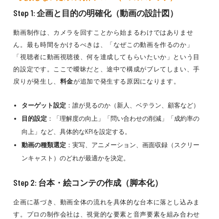
Step 1: 企画と目的の明確化（動画の設計図）
動画制作は、カメラを回すことから始まるわけではありませ
ん。最も時間をかけるべきは、「なぜこの動画を作るのか」
「視聴者に動画視聴後、何を達成してもらいたいか」という目
的設定です。ここで曖昧だと、途中で構成がブレてしまい、手
戻りが発生し、
料金
が追加で発生する原因になります。
ターゲット設定
：誰が見るのか（新人、ベテラン、顧客など）
目的設定
：「理解度の向上」「問い合わせの削減」「成約率の
向上」など、具体的なKPIを設定する。
動画の種類選定
：実写、アニメーション、画面収録（スクリー
ンキャスト）のどれが最適かを決定。
Step 2: 台本・絵コンテの作成（脚本化）
企画に基づき、動画全体の流れを具体的な台本に落とし込みま
す。プロの制作会社は、視覚的な要素と音声要素を組み合わせ