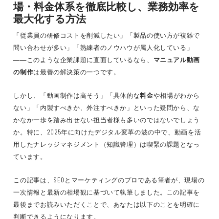
場・料金体系を徹底比較し、業務効率を
最大化する方法
「従業員の研修コストを削減したい」「製品の使い方が複雑で
問い合わせが多い」「熟練者のノウハウが属人化している」
――このような企業課題に直面しているなら、
マニュアル動画
の制作
は最善の解決策の一つです。
しかし、「動画制作は高そう」「具体的な
料金
や相場がわから
ない」「内製すべきか、外注すべきか」といった疑問から、な
かなか一歩を踏み出せない担当者様も多いのではないでしょう
か。特に、2025年に向けたデジタル変革の波の中で、動画を活
用したナレッジマネジメント（知識管理）は喫緊の課題となっ
ています。
この記事は、SEOとマーケティングのプロである筆者が、現場の
一次情報と最新の相場観に基づいて執筆しました。この記事を
最後までお読みいただくことで、あなたは以下のことを明確に
判断できるようになります。