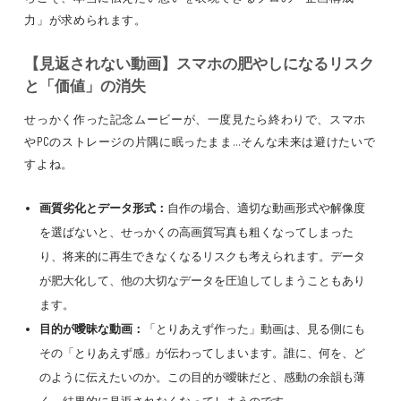
力」が求められます。
【見返されない動画】スマホの肥やしになるリスク
と「価値」の消失
せっかく作った記念ムービーが、一度見たら終わりで、スマホ
やPCのストレージの片隅に眠ったまま…そんな未来は避けたいで
すよね。
画質劣化とデータ形式：
自作の場合、適切な動画形式や解像度
を選ばないと、せっかくの高画質写真も粗くなってしまった
り、将来的に再生できなくなるリスクも考えられます。データ
が肥大化して、他の大切なデータを圧迫してしまうこともあり
ます。
目的が曖昧な動画：
「とりあえず作った」動画は、見る側にも
その「とりあえず感」が伝わってしまいます。誰に、何を、ど
のように伝えたいのか。この目的が曖昧だと、感動の余韻も薄