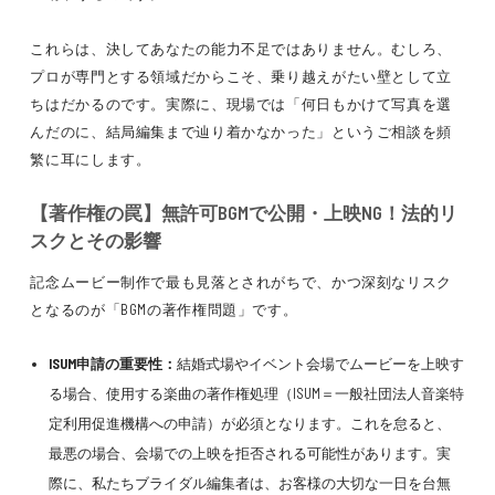
これらは、決してあなたの能力不足ではありません。むしろ、
プロが専門とする領域だからこそ、乗り越えがたい壁として立
ちはだかるのです。実際に、現場では「何日もかけて写真を選
んだのに、結局編集まで辿り着かなかった」というご相談を頻
繁に耳にします。
【著作権の罠】無許可BGMで公開・上映NG！法的リ
スクとその影響
記念ムービー制作で最も見落とされがちで、かつ深刻なリスク
となるのが「BGMの著作権問題」です。
ISUM申請の重要性：
結婚式場やイベント会場でムービーを上映す
る場合、使用する楽曲の著作権処理（ISUM＝一般社団法人音楽特
定利用促進機構への申請）が必須となります。これを怠ると、
最悪の場合、会場での上映を拒否される可能性があります。実
際に、私たちブライダル編集者は、お客様の大切な一日を台無