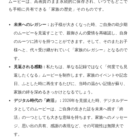
ムービーは、高画質のまま永続的に保存され、いつでもどこで
も手軽に共有できる「家族の歴史」そのものです。
未来へのレガシー：
お子様が大きくなった時、ご自身の幼少期
のムービーを見返すことで、親御さんの愛情を再確認し、自身
のルーツに誇りを持つことができます。そして、そのまたお子
様へと、代々受け継がれていく「家族のレガシー」となるので
す。
見返される感動：
私たちは、単なる記録ではなく「何度でも見
返したくなる」ムービーを制作します。家族のイベントや記念
日、ふとした時に再生するたびに、当時の温かい記憶が蘇り、
家族の絆を深めるきっかけとなるでしょう。
デジタル時代の「終活」：
2026年を見据えた時、デジタルデー
タとしてのムービーは、ご自身の生きた証を未来へ残す「終
活」の一つとしても大きな意味を持ちます。家族へのメッセー
ジ、思い出の共有、感謝の表現など、その可能性は無限大で
す。