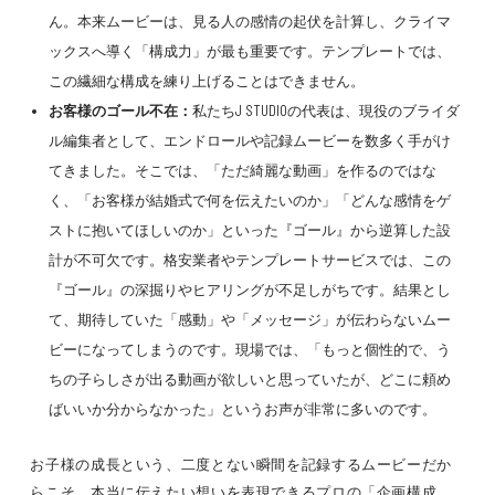
ん。本来ムービーは、見る人の感情の起伏を計算し、クライマ
ックスへ導く「構成力」が最も重要です。テンプレートでは、
この繊細な構成を練り上げることはできません。
お客様のゴール不在：
私たちJ STUDIOの代表は、現役のブライダ
ル編集者として、エンドロールや記録ムービーを数多く手がけ
てきました。そこでは、「ただ綺麗な動画」を作るのではな
く、「お客様が結婚式で何を伝えたいのか」「どんな感情をゲ
ストに抱いてほしいのか」といった『ゴール』から逆算した設
計が不可欠です。格安業者やテンプレートサービスでは、この
『ゴール』の深掘りやヒアリングが不足しがちです。結果とし
て、期待していた「感動」や「メッセージ」が伝わらないムー
ビーになってしまうのです。現場では、「もっと個性的で、う
ちの子らしさが出る動画が欲しいと思っていたが、どこに頼め
ばいいか分からなかった」というお声が非常に多いのです。
お子様の成長という、二度とない瞬間を記録するムービーだか
らこそ、本当に伝えたい想いを表現できるプロの「企画構成