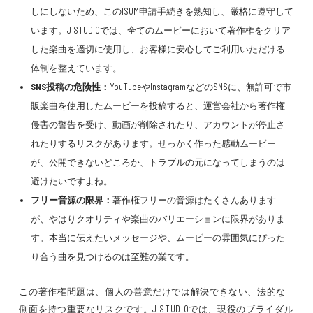
しにしないため、このISUM申請手続きを熟知し、厳格に遵守して
います。J STUDIOでは、全てのムービーにおいて著作権をクリア
した楽曲を適切に使用し、お客様に安心してご利用いただける
体制を整えています。
SNS投稿の危険性：
YouTubeやInstagramなどのSNSに、無許可で市
販楽曲を使用したムービーを投稿すると、運営会社から著作権
侵害の警告を受け、動画が削除されたり、アカウントが停止さ
れたりするリスクがあります。せっかく作った感動ムービー
が、公開できないどころか、トラブルの元になってしまうのは
避けたいですよね。
フリー音源の限界：
著作権フリーの音源はたくさんあります
が、やはりクオリティや楽曲のバリエーションに限界がありま
す。本当に伝えたいメッセージや、ムービーの雰囲気にぴった
り合う曲を見つけるのは至難の業です。
この著作権問題は、個人の善意だけでは解決できない、法的な
側面を持つ重要なリスクです。J STUDIOでは、現役のブライダル