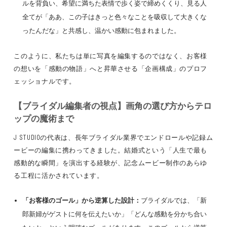
ルを背負い、希望に満ちた表情で歩く姿で締めくくり、見る人
全てが「ああ、この子はきっと色々なことを吸収して大きくな
ったんだな」と共感し、温かい感動に包まれました。
このように、私たちは単に写真を編集するのではなく、お客様
の想いを「感動の物語」へと昇華させる「企画構成」のプロフ
ェッショナルです。
【ブライダル編集者の視点】画角の選び方からテロ
ップの魔術まで
J STUDIOの代表は、長年ブライダル業界でエンドロールや記録ム
ービーの編集に携わってきました。結婚式という「人生で最も
感動的な瞬間」を演出する経験が、記念ムービー制作のあらゆ
る工程に活かされています。
「お客様のゴール」から逆算した設計：
ブライダルでは、「新
郎新婦がゲストに何を伝えたいか」「どんな感動を分かち合い