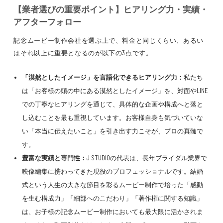
【業者選びの重要ポイント】ヒアリング力・実績・
アフターフォロー
記念ムービー制作会社を選ぶ上で、料金と同じくらい、あるい
はそれ以上に重要となるのが以下の3点です。
「漠然としたイメージ」を言語化できるヒアリング力：
私たち
は「お客様の頭の中にある漠然としたイメージ」を、対面やLINE
での丁寧なヒアリングを通じて、具体的な企画や構成へと落と
し込むことを最も重視しています。お客様自身も気づいていな
い「本当に伝えたいこと」を引き出す力こそが、プロの真髄で
す。
豊富な実績と専門性：
J STUDIOの代表は、長年ブライダル業界で
映像編集に携わってきた現役のプロフェッショナルです。結婚
式という人生の大きな節目を彩るムービー制作で培った「感動
を生む構成力」「細部へのこだわり」「著作権に関する知識」
は、お子様の記念ムービー制作においても最大限に活かされま