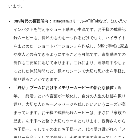
います。
SNS時代の視聴傾向：
InstagramのリールやTikTokなど、短い尺で
インパクトを与えるショート動画が主流です。お子様の成長記
録ムービーも、長尺のものを一つ作るだけでなく、ハイライト
をまとめた「ショートバージョン」を作成し、SNSで手軽に家族
や友人と共有できるようにすることも可能です。縦型動画での
制作もご要望に応じて承ります。これにより、通勤途中やちょ
っとした休憩時間など、様々なシーンで大切な思い出を手軽に
振り返ることができます。
「終活」ブームにおけるメモリームービーの新たな価値：
近
年、「終活」という言葉が一般化し、自分の人生の軌跡を振り
返り、大切な人たちへメッセージを残したいというニーズが高
まっています。お子様の成長記録ムービーは、まさに『家族の
歴史』を未来へと繋ぐ大切なツールとなります。親御さんから
お子様へ、そしてそのまたお子様へと、代々受け継がれる「メ
モリー資産」としての価値が、今後ますます高まっていくこと