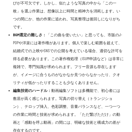
びが不可欠です。しかし、似たような写真の中から「この一
枚」を選ぶ作業は、想像以上に時間と精神力を消耗します。い
つの間にか、他の作業に追われ、写真整理は後回しになりがち
です。
BGM選定の難しさ：
「この曲を使いたい」と思っても、市販のJ-
POPや洋楽には著作権があります。個人で楽しむ範囲を超えて、
結婚式での上映やSNSでの公開を考えている場合、適切な許可を
得る必要があります。この著作権処理（ISUM申請など）は非常に
複雑で、専門知識が求められます。フリー音源も存在します
が、イメージに合うものがなかなか見つからなかったり、クオ
リティが低かったりすることも少なくありません。
編集技術のハードル：
動画編集ソフトは多機能で、初心者には
敷居が高く感じられます。写真の切り替え（トランジショ
ン）、テロップ挿入、色彩調整、音量バランスなど、一つ一つ
の作業に時間と技術が求められます。「ただ繋げただけ」の動
画と「感動を呼ぶ動画」の間には、明確な技術と構成力の差が
存在するのです。