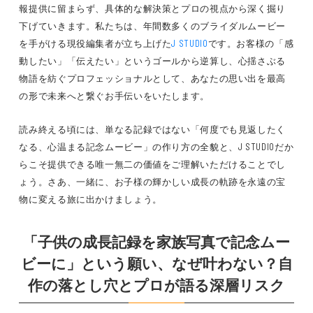
報提供に留まらず、具体的な解決策とプロの視点から深く掘り
下げていきます。私たちは、年間数多くのブライダルムービー
を手がける現役編集者が立ち上げた
J STUDIO
です。お客様の「感
動したい」「伝えたい」というゴールから逆算し、心揺さぶる
物語を紡ぐプロフェッショナルとして、あなたの思い出を最高
の形で未来へと繋ぐお手伝いをいたします。
読み終える頃には、単なる記録ではない「何度でも見返したく
なる、心温まる記念ムービー」の作り方の全貌と、J STUDIOだか
らこそ提供できる唯一無二の価値をご理解いただけることでし
ょう。さあ、一緒に、お子様の輝かしい成長の軌跡を永遠の宝
物に変える旅に出かけましょう。
「子供の成長記録を家族写真で記念ムー
ビーに」という願い、なぜ叶わない？自
作の落とし穴とプロが語る深層リスク