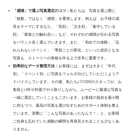
「感情」で選ぶ写真選定のコツ：
私たちは、写真を選ぶ際に
「枚数」ではなく「感情」を重視します。例えば、お子様の成
長をテーマにするなら、「笑顔」「泣き顔」「集中している
顔」「家族との触れ合い」など、それぞれの感情が伝わる写真
をバランス良く選んでいきます。また、「初めての体験」「忘
れられないイベント」「季節ごとの変化」といった節目となる
写真も、ストーリーの骨格を作る上で非常に重要です。
効率的なデータ整理方法：
お客様には、まずは大きく「年代
別」「イベント別」に写真をフォルダ分けしていただくようア
ドバイスしています。その後、私たちJ STUDIOのスタッフが、お
客様とLINEや対面でやり取りしながら、ムービーに最適な写真を
一緒に選定していくこともございます。お客様の負担を最小限
に抑えつつ、最高の写真を選び出すためのサポート体制を整え
ています。実際に「こんな写真があったなんて！」と、お客様
ご自身も忘れていた感動の瞬間を再発見されることも少なくあ
りません。