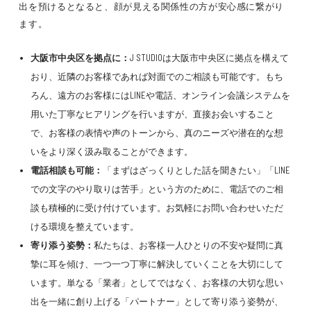
出を預けるとなると、顔が見える関係性の方が安心感に繋がり
ます。
大阪市中央区を拠点に：
J STUDIOは大阪市中央区に拠点を構えて
おり、近隣のお客様であれば対面でのご相談も可能です。もち
ろん、遠方のお客様にはLINEや電話、オンライン会議システムを
用いた丁寧なヒアリングを行いますが、直接お会いすること
で、お客様の表情や声のトーンから、真のニーズや潜在的な想
いをより深く汲み取ることができます。
電話相談も可能：
「まずはざっくりとした話を聞きたい」「LINE
での文字のやり取りは苦手」という方のために、電話でのご相
談も積極的に受け付けています。お気軽にお問い合わせいただ
ける環境を整えています。
寄り添う姿勢：
私たちは、お客様一人ひとりの不安や疑問に真
摯に耳を傾け、一つ一つ丁寧に解決していくことを大切にして
います。単なる「業者」としてではなく、お客様の大切な思い
出を一緒に創り上げる「パートナー」として寄り添う姿勢が、