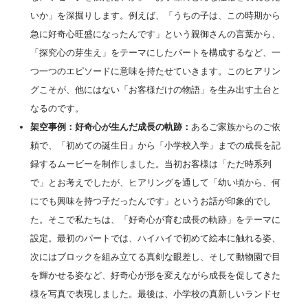
いか」を深掘りします。例えば、「うちの子は、この時期から
急に好奇心旺盛になったんです」という親御さんの言葉から、
「探究心の芽生え」をテーマにしたパートを構成するなど、一
つ一つのエピソードに意味を持たせていきます。このヒアリン
グこそが、他にはない「お客様だけの物語」を生み出す土台と
なるのです。
架空事例：好奇心が生んだ成長の軌跡：
あるご家族からのご依
頼で、「初めての誕生日」から「小学校入学」までの成長を記
録するムービーを制作しました。当初お客様は「ただ時系列
で」とお考えでしたが、ヒアリングを通して「幼い頃から、何
にでも興味を持つ子だったんです」というお話が印象的でし
た。そこで私たちは、「好奇心が育む成長の軌跡」をテーマに
設定。最初のパートでは、ハイハイで初めて絵本に触れる姿、
次にはブロックを組み立てる真剣な眼差し、そして動物園で目
を輝かせる姿など、好奇心が形を変えながら成長を促してきた
様を写真で表現しました。最後は、小学校の真新しいランドセ