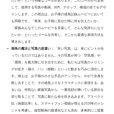
たいか」という明確なゴールがあります。このゴールから逆算
して、使用する写真や動画、BGM、テロップ、構成の全てをデザ
インします。この視点は、お子様の成長記録ムービーにおいて
も同様です。「将来、お子様に見せた時に何を伝えたいか」
「家族みんなでこのムービーを見返して、どんな気持ちになり
たいか」といったゴールを共有し、そこから最適な表現方法を
導き出します。
画角の魔法と写真の息遣い：
「良い写真」は、単にピントが合
っているだけではありません。その写真が持つ「空気感」や
「感情」を最大限に引き出すために、私たちは写真のトリミン
グや拡大・縮小、パン（移動）といった動きを巧みに演出しま
す。例えば、お子様の小さな手足のアップから、やがて全身を
映し出すことで、その成長ぶりをドラマチックに表現する。あ
るいは、何気ない家族写真から、一番笑顔が輝いている部分を
切り取ることで、写真に新たな命を吹き込みます。アスペクト
比（画面比率）も、スマートフォン視聴が増える2026年のトレ
ンドを考慮し、縦型動画の最適化なども含め、多角的にご提案