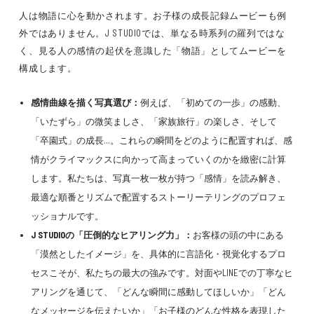
人は物語に心を動かされます。お子様の成長記録ムービーも例
外ではありません。J STUDIOでは、単なる時系列の羅列ではな
く、見る人の感情の起伏を意識した「物語」としてムービーを
構成します。
感情曲線を描く写真選び：
例えば、「初めての一歩」の感動、
「いたずら」の微笑ましさ、「家族旅行」の楽しさ、そして
「卒園式」の成長…。これらの瞬間をどのように配置すれば、感
情がクライマックスに向かって高まっていくのかを緻密に計算
します。私たちは、写真一枚一枚が持つ「感情」を読み解き、
最適な順番とリズムで配置するストーリーテリングのプロフェ
ッショナルです。
J STUDIOの「圧倒的なヒアリング力」：
お客様の頭の中にある
「漠然としたイメージ」を、具体的に言語化・視覚化するプロ
セスこそが、私たちの最大の強みです。対面やLINEでの丁寧なヒ
アリングを通じて、「どんな瞬間に感動してほしいか」「どん
なメッセージを伝えたいか」「お子様のどんな性格を表現した