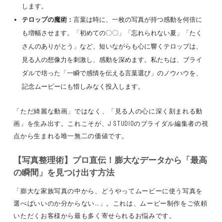
します。
テロップの魔術：
言葉は時に、一枚の写真が持つ感動を何倍に
も増幅させます。「初めての〇〇」「忘れられない夏」「たく
さんのありがとう」など、短いながらも心に響くテロップは、
見る人の想像力を刺激し、感動を深めます。私たちは、ブライ
ダルで培った「一瞬で感情を伝える言葉選び」のノウハウを、
記念ムービーにも惜しみなく投入します。
「ただ綺麗な動画」ではなく、「見る人の心に深く刻まれる動
画」を生み出す。これこそが、J STUDIOのブライダル編集者の視
点から生まれる唯一無二の価値です。
【写真整理術】プロ直伝！膨大なデータから「最高
の瞬間」を見つけ出す方法
「膨大な家族写真の中から、どうやってムービーに使う写真を
選べばいいのか分からない…」。これは、ムービー制作をご依頼
いただくお客様から最も多く寄せられるお悩みです。