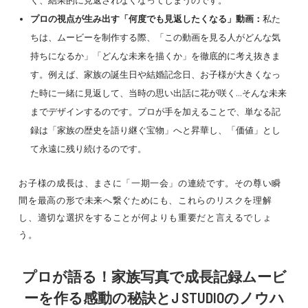
く、結果的に見返されなくなってしまうのです。
プロの視点が生み出す「何度でも見返したくなる」動画：
私た
ちは、ムービーを制作する際、「この動画を見る人がどんな気
持ちになるか」「どんな未来を描くか」を徹底的に考え抜きま
す。例えば、家族の誕生日や結婚記念日、お子様が大きくなっ
た時に一緒に見返して、当時の思い出話に花が咲く…そんな未来
までデザインするのです。プロが手を加えることで、単なる記
録は「家族の歴史を語り継ぐ宝物」へと昇華し、「価値」とし
て永遠に残り続けるのです。
お子様の成長は、まさに「一期一会」の連続です。その尊い瞬
間を最高の形で未来へ繋ぐためにも、これらのリスクを理解
し、適切な選択をすることが何よりも重要だと言えるでしょ
う。
プロが語る！家族写真で成長記録ムービ
ーを作る感動の秘訣とJ STUDIOのノウハ