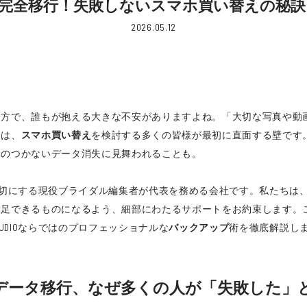
完全移行！失敗しないスマホ買い替えの秘
2026.05.12
方で、誰もが抱える大きな不安がありますよね。「大切な写真や動画
問は、
スマホ買い替え
を検討する多くの皆様が最初に直面する壁です
しのつかないデータ消失に見舞われることも。
りも大切にする現役ブライダル編集者が代表を務める会社です。私たち
満足できるものになるよう、細部にわたるサポートをお約束します。
TUDIOならではのプロフェッショナルな
バックアップ
術を徹底解説し
データ移行、なぜ多くの人が「失敗した」