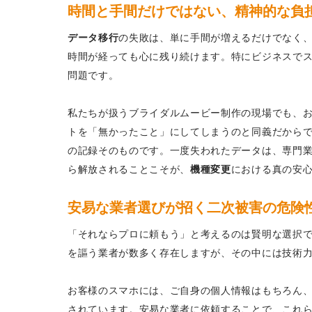
時間と手間だけではない、精神的な負
データ移行
の失敗は、単に手間が増えるだけでなく、
時間が経っても心に残り続けます。特にビジネスで
問題です。
私たちが扱うブライダルムービー制作の現場でも、
トを「無かったこと」にしてしまうのと同義だから
の記録そのものです。一度失われたデータは、専門
ら解放されることこそが、
機種変更
における真の安
安易な業者選びが招く二次被害の危険
「それならプロに頼もう」と考えるのは賢明な選択
を謳う業者が数多く存在しますが、その中には技術
お客様のスマホには、ご自身の個人情報はもちろん
されています。安易な業者に依頼することで、これ