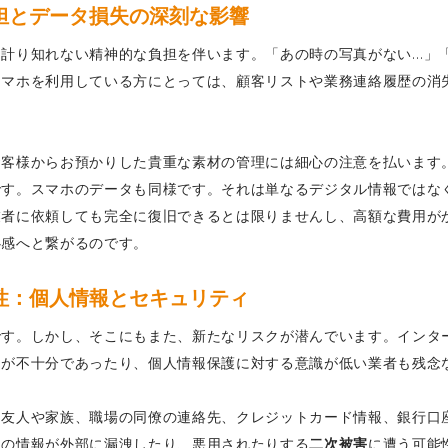
担とデータ損失の深刻な影響
計り知れない精神的な負担を伴います。「あの時の写真がない…」
スマホを利用している方にとっては、顧客リストや業務連絡履歴の消
お客様からお預かりした貴重な素材の管理には細心の注意を払います
です。スマホのデータも同様です。それは単なるデジタル情報ではな
業者に依頼しても完全に復旧できるとは限りませんし、高額な費用が
心感へと繋がるのです。
性：個人情報とセキュリティ
です。しかし、そこにもまた、新たなリスクが潜んでいます。インタ
力が不十分であったり、個人情報保護に対する意識が低い業者も残念
、友人や家族、職場の同僚の連絡先、クレジットカード情報、銀行口
らの情報が外部に漏洩したり、悪用されたりする
二次被害
に遭う可能