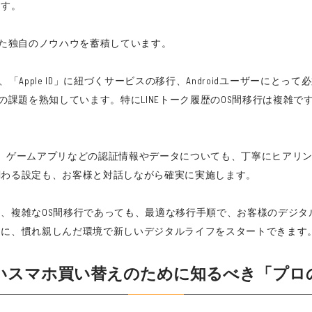
ます。
づいた独自のノウハウを蓄積しています。
歴や、「Apple ID」に紐づくサービスの移行、Androidユーザーにと
特有の課題を熟知しています。特にLINEトーク履歴のOS間移行は複雑
銀行アプリ、ゲームアプリなどの認証情報やデータについても、丁寧にヒ
関わる設定も、お客様と対話しながら確実に実施します。
、複雑なOS間移行であっても、最適な移行手順で、お客様のデジタ
ぐに、慣れ親しんだ環境で新しいデジタルライフをスタートできます
いスマホ買い替えのために知るべき「プロ