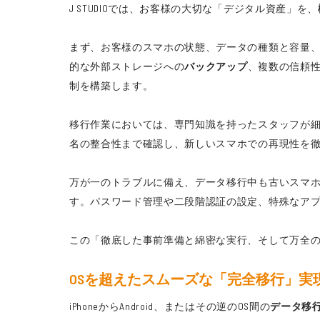
J STUDIOでは、お客様の大切な「デジタル資産」を、
まず、お客様のスマホの状態、データの種類と容量
的な外部ストレージへの
バックアップ
、複数の信頼
制を構築します。
移行作業においては、専門知識を持ったスタッフが細
名の整合性まで確認し、新しいスマホでの再現性を
万が一のトラブルに備え、データ移行中も古いスマ
す。パスワード管理や二段階認証の設定、特殊なア
この「徹底した事前準備と綿密な実行、そして万全のア
OSを超えたスムーズな「完全移行」実現の
iPhoneからAndroid、またはその逆のOS間の
データ移