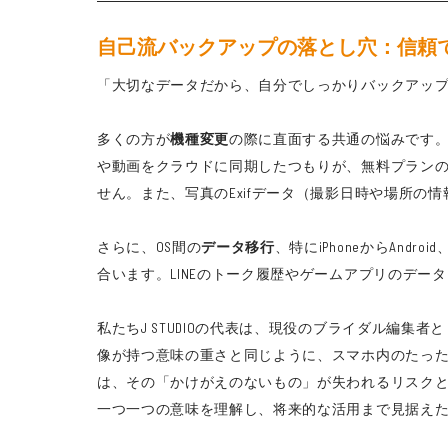
自己流バックアップの落とし穴：信頼
「大切なデータだから、自分でしっかりバックアップ
多くの方が
機種変更
の際に直面する共通の悩みです
や動画をクラウドに同期したつもりが、無料プラン
せん。また、写真のExifデータ（撮影日時や場所
さらに、OS間の
データ移行
、特にiPhoneからAndro
合います。LINEのトーク履歴やゲームアプリのデー
私たちJ STUDIOの代表は、現役のブライダル編
像が持つ意味の重さと同じように、スマホ内のたった
は、その「かけがえのないもの」が失われるリスク
一つ一つの意味を理解し、将来的な活用まで見据え