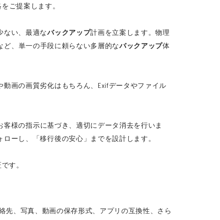
略をご提案します。
少ない、最適な
バックアップ
計画を立案します。物理
など、単一の手段に頼らない多層的な
バックアップ
体
画の画質劣化はもちろん、Exifデータやファイル
お客様の指示に基づき、適切にデータ消去を行いま
ォローし、「移行後の安心」までを設計します。
証です。
連絡先、写真、動画の保存形式、アプリの互換性、さら