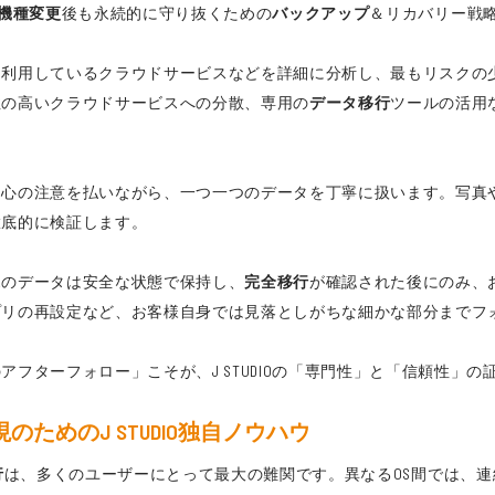
機種変更
後も永続的に守り抜くための
バックアップ
＆リカバリー戦
、利用しているクラウドサービスなどを詳細に分析し、最もリスクの
性の高いクラウドサービスへの分散、専用の
データ移行
ツールの活用
心の注意を払いながら、一つ一つのデータを丁寧に扱います。写真や動
徹底的に検証します。
ホのデータは安全な状態で保持し、
完全移行
が確認された後にのみ、
プリの再設定など、お客様自身では見落としがちな細かな部分までフ
フターフォロー」こそが、J STUDIOの「専門性」と「信頼性」の
ためのJ STUDIO独自ノウハウ
行
は、多くのユーザーにとって最大の難関です。異なるOS間では、