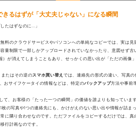
できるはずが「大丈夫じゃない」になる瞬間
したはずなのに…」
。無料のクラウドサービスやパソコンへの単純なコピーでは、実は見
の容量制限で一部しかアップロードされていなかったり、意図せず古
の情報）が消えてしまうこともあり、せっかくの思い出が「ただの画像
id、またはその逆の
スマホ買い替え
では、連絡先の形式の違い、写真の
タ、おサイフケータイの情報などは、特定の
バックアップ
方法や事前
集者として、お客様の「たった一つの瞬間」の価値を誰よりも知ってい
1枚の写真や1つの連絡先にも、かけがえのない思い出や情報が詰ま
と常に隣り合わせなのです。ただファイルをコピーするだけでは、真
た移行計画なのです。