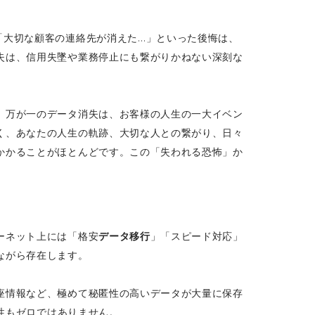
「大切な顧客の連絡先が消えた…」といった後悔は、
失は、信用失墜や業務停止にも繋がりかねない深刻な
。万が一のデータ消失は、お客様の人生の一大イベン
く、あなたの人生の軌跡、大切な人との繋がり、日々
かかることがほとんどです。この「失われる恐怖」か
ーネット上には「格安
データ移行
」「スピード対応」
ながら存在します。
座情報など、極めて秘匿性の高いデータが大量に保存
性もゼロではありません。