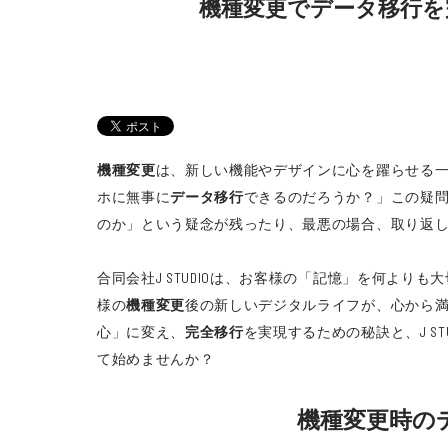
機種変更でデータ移行を
機種変更
は、新しい機能やデザインに心を躍らせる一
ホに無事に
データ移行
できるのだろうか？」この疑
のか」という疑念が残ったり、最悪の場合、取り返
合同会社J STUDIOは、お客様の「記憶」を何よ
様の
機種変更
後の新しいデジタルライフが、心から
心」に変え、
完全移行
を実現するための秘訣と、J S
て始めませんか？
機種変更時の