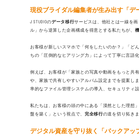
現役ブライダル編集者が生み出す「デ
J STUDIOの
データ移行
サービスは、他社とは一線を画
ル」から逆算した企画構成を得意とする私たちが、
お客様が新しいスマホで「何をしたいのか？」「どん
ちの「圧倒的なヒアリング力」によって丁寧に言語
例えば、お客様が「家族との写真や動画をもっと共
や、家族で共有しやすいアルバム設定までを提案しま
率的なファイル管理システムの導入、セキュリティ
私たちは、お客様の頭の中にある「漠然とした理想
盤を築く」という視点で、
完全移行
の道を切り拓き
デジタル資産を守り抜く「バックアッ