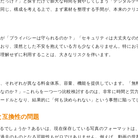
こだっけ？」と探すだけで膨大な時間を費やしてしまう「デジタルデ
と同じ。構成を考える上で、まず素材を整理する手間が、本来のクリ
のが「プライバシーは守られるのか？」「セキュリティは大丈夫なの
ており、漠然とした不安を抱えている方も少なくありません。特にお
く理解せずに利用することは、大きなリスクを伴います。
し、それぞれが異なる料金体系、容量、機能を提供しています。「無
なのか？」—これらを一つ一つ比較検討するのは、非常に時間と労力
ハードルとなり、結果的に「何も決められない」という事態に陥って
と互換性の問題
いるでしょうか？あるいは、現在保存している写真のフォーマットは
は過去のものとなる可能性もゼロではありません。例えば、動画の世