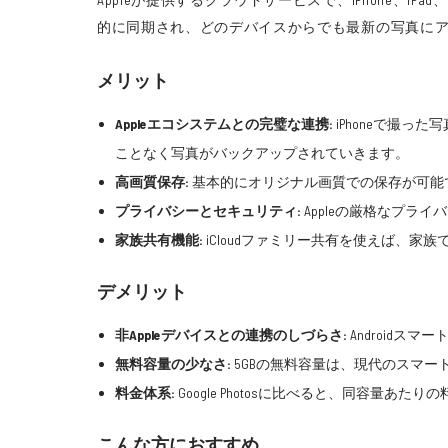
的に同期され、どのデバイスからでも最新の写真にア
メリット
Appleエコシステムとの完璧な連携:
iPhoneで撮っ
ことなく写真がバックアップされていきます。
高画質保存:
基本的にオリジナル画質での保存が可能
プライバシーとセキュリティ:
Appleの厳格なプラ
家族共有機能:
iCloudファミリー共有を使えば、
デメリット
非Appleデバイスとの連携のしづらさ:
Androidス
無料容量の少なさ:
5GBの無料容量は、現代のスマ
料金体系:
Google Photosに比べると、同容量
こんな方におすすめ