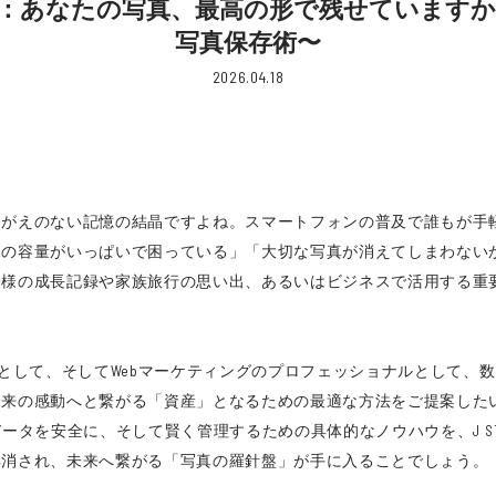
e Photos：あなたの写真、最高の形で残せていま
写真保存術〜
2026.04.18
けがえのない記憶の結晶ですよね。スマートフォンの普及で誰もが手
ホの容量がいっぱいで困っている」「大切な写真が消えてしまわない
子様の成長記録や家族旅行の思い出、あるいはビジネスで活用する重
編集者として、そしてWebマーケティングのプロフェッショナルとして
来の感動へと繋がる「資産」となるための最適な方法をご提案したい。
の写真データを安全に、そして賢く管理するための具体的なノウハウを、J 
解消され、未来へ繋がる「写真の羅針盤」が手に入ることでしょう。