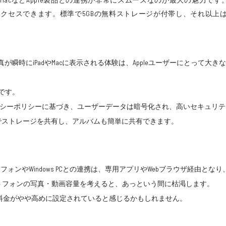
クセスできます。標準で5GBの無料ストレージが付帯し、それ以上
た写真が瞬時にiPadやMacに表示される体験は、Appleユーザーにとっ
です。
イバシーポリシーに基づき、ユーザーデータは暗号化され、高いセキュリ
家族でストレージを共有し、アルバムも簡単に共有できます。
マートフォンやWindows PCとの連携は、専用アプリやWebブラウザ経由と
ートフォンの写真・動画容量を考えると、あっという間に枯渇します。
あたりの料金がやや高めに設定されていると感じるかもしれません。