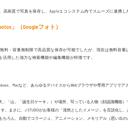
ている方。高画質で写真を保存し、Appleエコシステム内でスムーズに
otos」（Googleフォト）
は無料・容量無制限で高品質な保存が可能でしたが、現在は無料容量はGo
。AIを活用した強力な検索機能や編集機能が特徴です。
oid、Windows、Macなど、あらゆるデバイスからWebブラウザや専用
犬」「山」「誕生日ケーキ」）や場所、写っている人物（顔認識機能）
。まさに、J STUDIOがお客様の「漠然としたイメージ」を言語化し
もちろん、自動でコラージュ、アニメーション、メモリアル（思い出の