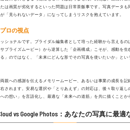
または画質が劣化するといった問題は日常茶飯事です。写真データも
出が「見られないデータ」になってしまうリスクを抱えています。
のプロの視点
ェッショナルです。ブライダル編集者として培った経験から言えるの
のサプライズムービー）から逆算した「企画構成」こそが、感動を生
する」のではなく、「未来にどんな形でその写真を使いたいか」とい
ご両親への感謝を伝えるメモリームービー、あるいは事業の成長を記
左右されます。安易な選択や「とりあえず」の対応は、後々取り返し
真への想い」を言語化し、最適な「未来への道筋」を共に描くことか
oud vs Google Photos：あなたの写真