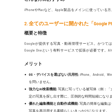
iPhoneやMacなど、Apple製品をメインに使っ
2. 全てのユーザーに開かれた「Google Ph
概要と特徴
Googleが提供する写真・動画管理サービス。かつて
Google Oneという有料サービスで拡張が必要です
メリット
OS・デバイスを選ばない汎用性:
iPhone、Andr
を問いません。
強力なAI検索機能:
写真に写っている被写体（例：「
定の写真を探し出す際に、圧倒的な時間短縮になります
優れた編集機能と自動作成機能:
写真の簡単な編集は
写真を再活用する素晴らしいきっかけになります。