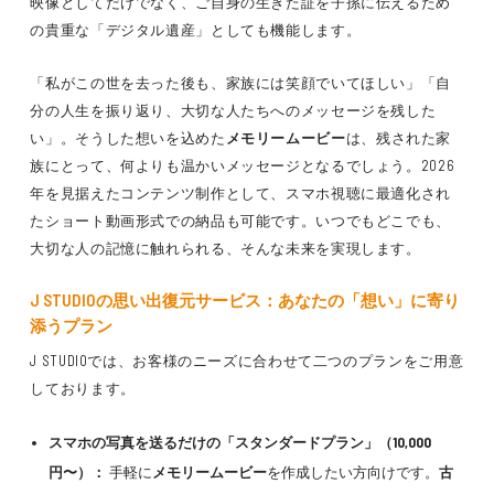
映像としてだけでなく、ご自身の生きた証を子孫に伝えるため
の貴重な「デジタル遺産」としても機能します。
「私がこの世を去った後も、家族には笑顔でいてほしい」「自
分の人生を振り返り、大切な人たちへのメッセージを残した
い」。そうした想いを込めた
メモリームービー
は、残された家
族にとって、何よりも温かいメッセージとなるでしょう。2026
年を見据えたコンテンツ制作として、スマホ視聴に最適化され
たショート動画形式での納品も可能です。いつでもどこでも、
大切な人の記憶に触れられる、そんな未来を実現します。
J STUDIOの
思い出復元
サービス：あなたの「想い」に寄り
添うプラン
J STUDIOでは、お客様のニーズに合わせて二つのプランをご用意
しております。
スマホの写真を送るだけの「スタンダードプラン」（10,000
円〜）：
手軽に
メモリームービー
を作成したい方向けです。
古