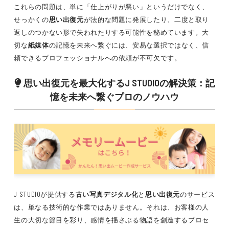
これらの問題は、単に「仕上がりが悪い」というだけでなく、
せっかくの
思い出復元
が法的な問題に発展したり、二度と取り
返しのつかない形で失われたりする可能性を秘めています。大
切な
紙媒体
の記憶を未来へ繋ぐには、安易な選択ではなく、信
頼できるプロフェッショナルへの依頼が不可欠です。
思い出復元
を最大化するJ STUDIOの解決策：記
憶を未来へ繋ぐプロのノウハウ
J STUDIOが提供する
古い写真デジタル化
と
思い出復元
のサービス
は、単なる技術的な作業ではありません。それは、お客様の人
生の大切な節目を彩り、感情を揺さぶる物語を創造するプロセ