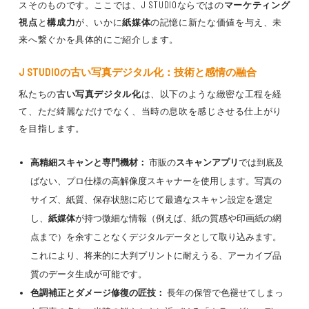
スそのものです。ここでは、J STUDIOならではの
マーケティング
視点
と
構成力
が、いかに
紙媒体
の記憶に新たな価値を与え、未
来へ繋ぐかを具体的にご紹介します。
J STUDIOの
古い写真デジタル化
：技術と感情の融合
私たちの
古い写真デジタル化
は、以下のような緻密な工程を経
て、ただ綺麗なだけでなく、当時の息吹を感じさせる仕上がり
を目指します。
高精細スキャンと専門機材：
市販の
スキャンアプリ
では到底及
ばない、プロ仕様の高解像度スキャナーを使用します。写真の
サイズ、紙質、保存状態に応じて最適なスキャン設定を選定
し、
紙媒体
が持つ微細な情報（例えば、紙の質感や印画紙の網
点まで）を余すことなくデジタルデータとして取り込みます。
これにより、将来的に大判プリントに耐えうる、アーカイブ品
質のデータ生成が可能です。
色調補正とダメージ修復の匠技：
長年の保管で色褪せてしまっ