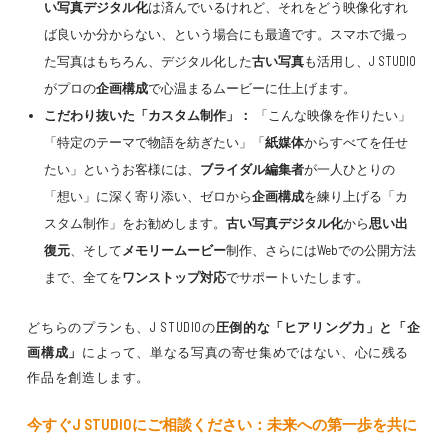
い写真デジタル化
は済んでいるけれど、それをどう映像化すれ
ば良いか分からない、という場合にも最適です。スマホで撮っ
た写真はもちろん、デジタル化した
古い写真
も活用し、J STUDIO
がプロの
企画構成
で心温まるムービーに仕上げます。
こだわり抜いた「カスタム制作」：
「こんな映像を作りたい」
「特定のテーマで物語を紡ぎたい」「
紙媒体
からすべてを任せ
たい」というお客様には、
ブライダル編集者
が一人ひとりの
「想い」に深く寄り添い、ゼロから
企画構成
を練り上げる「カ
スタム制作」をお勧めします。
古い写真デジタル化
から
思い出
復元
、そして
メモリームービー
制作、さらにはWebでの公開方法
まで、全てを
ワンストップ対応
でサポートいたします。
どちらのプランも、J STUDIOの
圧倒的な「ヒアリング力」と「企
画構成」
によって、単なる写真の寄せ集めではない、心に残る
作品を創造します。
今すぐJ STUDIOにご相談ください：未来への第一歩を共に