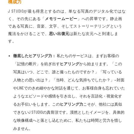
構成
力
J STUDIOが最も得意とするのは、単なる写真のデジタル化ではな
く、その先にある「
メモリームービー
」への昇華です。静止画
である写真に、音楽、文字、そしてストーリーテリングという
魔法をかけることで、
思い出復元
は新たな次元へと到達しま
す。
徹底した
ヒアリング力
：
私たちのサービスは、まずお客様の
「記憶の断片」を紡ぎ出す
ヒアリング
から始まります。「この
写真はいつ、どこで、誰と撮ったものですか？」「写っている
人物との思い出は？」「当時、どんな気持ちでしたか？」—対面
やLINEでのきめ細やかな対話を通じて、お客様自身も忘れていた
ようなエピソードや感情を引き出し、それを言語化・視覚化す
るお手伝いをします。この
ヒアリング力
こそが、他社には真似
できないJ STUDIOの真骨頂です。漠然としたイメージを、具体的
な映像構成へと落とし込むために、私たちは時間と労力を惜し
みません。