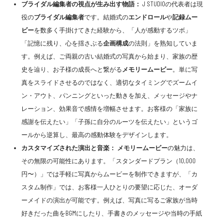
ブライダル編集者
の視点が生み出す物語：
J STUDIOの代表者は現
役の
ブライダル編集者
です。結婚式の
エンドロール
や
記録ムー
ビー
を数多く手掛けてきた経験から、「人が感動するツボ」
「記憶に残り、心を揺さぶる
企画構成
の法則」を熟知していま
す。例えば、ご両親の古い結婚式の写真から始まり、家族の歴
史を辿り、お子様の成長へと繋がる
メモリームービー
。単に写
真をスライドさせるのではなく、適切なタイミングでズームイ
ン・アウト、パンニングといった動きを加え、メッセージやナ
レーション、効果音で感情を増幅させます。お客様の「家族に
感謝を伝えたい」「子孫に自分のルーツを伝えたい」というゴ
ールから逆算し、最高の感動体験をデザインします。
カスタマイズされた演出と音楽：
メモリームービー
の魅力は、
その無限の可能性にあります。「スタンダードプラン（10,000
円〜）」では手軽に写真からムービーを制作できますが、「カ
スタム制作」では、お客様一人ひとりの要望に応じた、オーダ
ーメイドの演出が可能です。例えば、写真に写るご家族が当時
好きだった曲をBGMにしたり、手書きのメッセージや当時の手紙