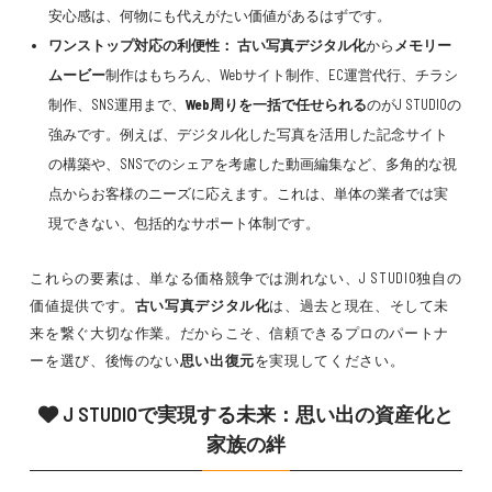
安心感は、何物にも代えがたい価値があるはずです。
ワンストップ対応
の利便性：
古い写真デジタル化
から
メモリー
ムービー
制作はもちろん、Webサイト制作、EC運営代行、チラシ
制作、SNS運用まで、
Web周りを一括で任せられる
のがJ STUDIOの
強みです。例えば、デジタル化した写真を活用した記念サイト
の構築や、SNSでのシェアを考慮した動画編集など、多角的な視
点からお客様のニーズに応えます。これは、単体の業者では実
現できない、包括的なサポート体制です。
これらの要素は、単なる価格競争では測れない、J STUDIO独自の
価値提供です。
古い写真デジタル化
は、過去と現在、そして未
来を繋ぐ大切な作業。だからこそ、信頼できるプロのパートナ
ーを選び、後悔のない
思い出復元
を実現してください。
J STUDIOで実現する未来：
思い出の資産化
と
家族の絆