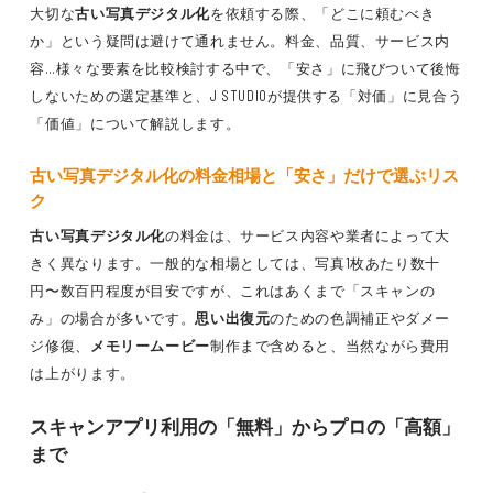
大切な
古い写真デジタル化
を依頼する際、「どこに頼むべき
か」という疑問は避けて通れません。料金、品質、サービス内
容…様々な要素を比較検討する中で、「安さ」に飛びついて後悔
しないための選定基準と、J STUDIOが提供する「対価」に見合う
「価値」について解説します。
古い写真デジタル化
の料金相場と「安さ」だけで選ぶリス
ク
古い写真デジタル化
の料金は、サービス内容や業者によって大
きく異なります。一般的な相場としては、写真1枚あたり数十
円〜数百円程度が目安ですが、これはあくまで「スキャンの
み」の場合が多いです。
思い出復元
のための色調補正やダメー
ジ修復、
メモリームービー
制作まで含めると、当然ながら費用
は上がります。
スキャンアプリ
利用の「無料」からプロの「高額」
まで