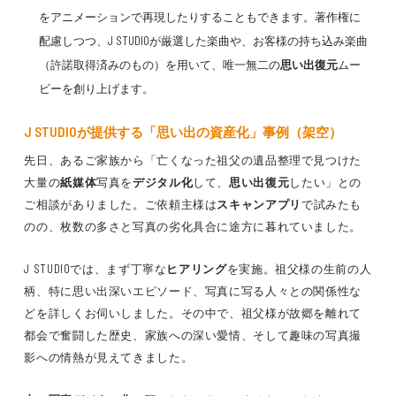
をアニメーションで再現したりすることもできます。著作権に
配慮しつつ、J STUDIOが厳選した楽曲や、お客様の持ち込み楽曲
（許諾取得済みのもの）を用いて、唯一無二の
思い出復元
ムー
ビーを創り上げます。
J STUDIOが提供する「思い出の資産化」事例（架空）
先日、あるご家族から「亡くなった祖父の遺品整理で見つけた
大量の
紙媒体
写真を
デジタル化
して、
思い出復元
したい」との
ご相談がありました。ご依頼主様は
スキャンアプリ
で試みたも
のの、枚数の多さと写真の劣化具合に途方に暮れていました。
J STUDIOでは、まず丁寧な
ヒアリング
を実施。祖父様の生前の人
柄、特に思い出深いエピソード、写真に写る人々との関係性な
どを詳しくお伺いしました。その中で、祖父様が故郷を離れて
都会で奮闘した歴史、家族への深い愛情、そして趣味の写真撮
影への情熱が見えてきました。