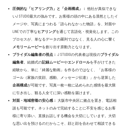
圧倒的な「ヒアリング力」と「企画構成」
：
他社が真似できな
いJ STUDIO最大の強みです。お客様の頭の中にある漠然としたイ
メージや、写真にまつわる「語られなかった物語」を、対面や
LINEでの丁寧な
ヒアリング
を通じて言語化・視覚化します。この
プロセスが、単なるデータの羅列ではなく、見る人の心に響く
メモリームービー
を創り出す原動力となります。
ブライダル編集者
の視点：
J STUDIOの代表者は現役の
ブライダル
編集者
。結婚式の
記録ムービー
や
エンドロール
を手がけてきた
経験から、単に「綺麗な動画」を作るのではなく、「お客様の
ゴール（家族の笑顔、感動、メッセージ伝達）」から逆算した
企画構成
が可能です。写真一枚一枚に込められた感情を最大限
に引き出し、観る人全てに深い感動を届けます。
対面・地域密着の安心感
：
大阪市中央区に拠点を置き、電話相
談も可能です。ネットのみで完結することに不安を感じるお客
様に寄り添い、直接お話しする機会を大切にしています。大切
な思い出を預けるのだからこそ、顔と顔を合わせて相談できる