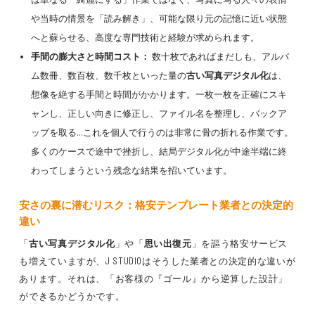
や当時の情景を「読み解き」、可能な限り元の記憶に近い状態
へと蘇らせる、高度な専門技術と経験が求められます。
手間の膨大さと時間コスト：
数十枚であればまだしも、アルバ
ム数冊、数百枚、数千枚といった量の
古い写真デジタル化
は、
想像を絶する手間と時間がかかります。一枚一枚を正確にスキ
ャンし、正しい向きに修正し、ファイル名を整理し、バックア
ップを取る…これを個人で行うのは非常に骨の折れる作業です。
多くのケースで途中で挫折し、結局デジタル化が中途半端に終
わってしまうという残念な結果を招いています。
安さの裏に潜むリスク：格安テンプレート業者との決定的
違い
「
古い写真デジタル化
」や「
思い出復元
」を謳う格安サービス
も増えていますが、J STUDIOはそうした業者との決定的な違いが
あります。それは、「お客様の『ゴール』から逆算した設計」
ができるかどうかです。