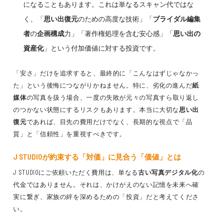
になることもあります。これは単なるスキャン代ではな
く、「
思い出復元
のための高度な技術」「
ブライダル編集
者
の
企画構成
力」「著作権処理を含む安心感」「
思い出の
資産化
」という付加価値に対する投資です。
「安さ」だけを追求すると、最終的に「こんなはずじゃなかっ
た」という後悔につながりかねません。特に、劣化の進んだ
紙
媒体
の写真を扱う場合、一度の失敗が元々の写真すら取り返し
のつかない状態にするリスクもあります。本当に大切な
思い出
復元
であれば、目先の費用だけでなく、長期的な視点で「品
質」と「信頼性」を重視すべきです。
J STUDIOが約束する「対価」に見合う「価値」とは
J STUDIOにご依頼いただく費用は、単なる
古い写真デジタル化
の
代金ではありません。それは、かけがえのない記憶を未来へ確
実に繋ぎ、家族の絆を深めるための「投資」だと考えてくださ
い。