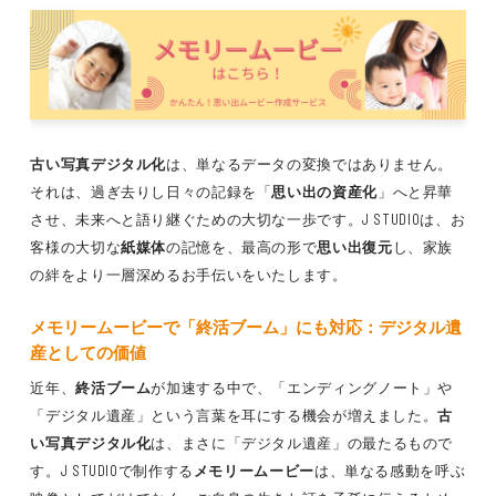
古い写真デジタル化
は、単なるデータの変換ではありません。
それは、過ぎ去りし日々の記録を「
思い出の資産化
」へと昇華
させ、未来へと語り継ぐための大切な一歩です。J STUDIOは、お
客様の大切な
紙媒体
の記憶を、最高の形で
思い出復元
し、家族
の絆をより一層深めるお手伝いをいたします。
メモリームービー
で「
終活ブーム
」にも対応：デジタル遺
産としての価値
近年、
終活ブーム
が加速する中で、「エンディングノート」や
「デジタル遺産」という言葉を耳にする機会が増えました。
古
い写真デジタル化
は、まさに「デジタル遺産」の最たるもので
す。J STUDIOで制作する
メモリームービー
は、単なる感動を呼ぶ