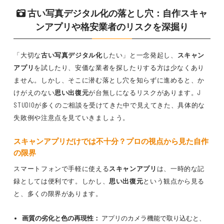
古い写真デジタル化の落とし穴：自作スキャ
ンアプリや格安業者のリスクを深掘り
「大切な
古い写真デジタル化
したい」と一念発起し、
スキャン
アプリ
を試したり、安価な業者を探したりする方は少なくあり
ません。しかし、そこに潜む落とし穴を知らずに進めると、か
けがえのない
思い出復元
が台無しになるリスクがあります。J
STUDIOが多くのご相談を受けてきた中で見えてきた、具体的な
失敗例や注意点を見ていきましょう。
スキャンアプリ
だけでは不十分？プロの視点から見た自作
の限界
スマートフォンで手軽に使える
スキャンアプリ
は、一時的な記
録としては便利です。しかし、
思い出復元
という観点から見る
と、多くの限界があります。
画質の劣化と色の再現性：
アプリのカメラ機能で取り込むと、