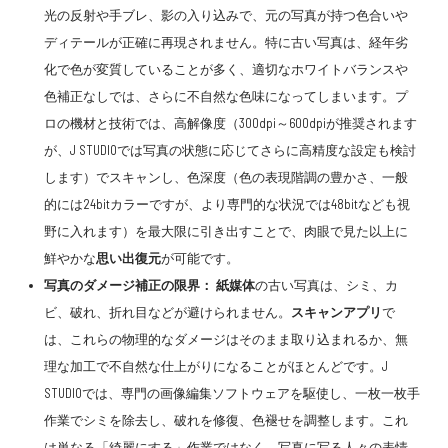
光の反射や手ブレ、影の入り込みで、元の写真が持つ色合いや
ディテールが正確に再現されません。特に古い写真は、経年劣
化で色が変質していることが多く、適切なホワイトバランスや
色補正なしでは、さらに不自然な色味になってしまいます。プ
ロの機材と技術では、高解像度（300dpi～600dpiが推奨されます
が、J STUDIOでは写真の状態に応じてさらに高精度な設定も検討
します）でスキャンし、色深度（色の表現階調の豊かさ、一般
的には24bitカラーですが、より専門的な状況では48bitなども視
野に入れます）を最大限に引き出すことで、肉眼で見た以上に
鮮やかな
思い出復元
が可能です。
写真のダメージ補正の限界：
紙媒体
の古い写真は、シミ、カ
ビ、破れ、折れ目などが避けられません。
スキャンアプリ
で
は、これらの物理的なダメージはそのまま取り込まれるか、無
理な加工で不自然な仕上がりになることがほとんどです。J
STUDIOでは、専門の画像編集ソフトウェアを駆使し、一枚一枚手
作業でシミを除去し、破れを修復、色褪せを調整します。これ
は単なる「綺麗にする」作業ではなく、写真に写る人々の表情