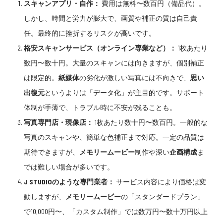
スキャンアプリ
・自作：
費用は無料〜数百円（備品代）。
しかし、時間と労力が膨大で、画質や補正の質は自己責
任。最終的に挫折するリスクが高いです。
格安スキャンサービス（オンライン専業など）：
1枚あたり
数円〜数十円。大量のスキャンには向きますが、個別補正
は限定的。
紙媒体
の劣化が激しい写真には不向きで、
思い
出復元
というよりは「データ化」が主目的です。サポート
体制が手薄で、トラブル時に不安が残ることも。
写真専門店・現像店：
1枚あたり数十円〜数百円。一般的な
写真のスキャンや、簡単な色補正まで対応。一定の品質は
期待できますが、
メモリームービー
制作や深い
企画構成
ま
では難しい場合が多いです。
J STUDIOのような専門業者：
サービス内容により価格は変
動しますが、
メモリームービー
の「スタンダードプラン」
で10,000円〜、「カスタム制作」では数万円〜数十万円以上