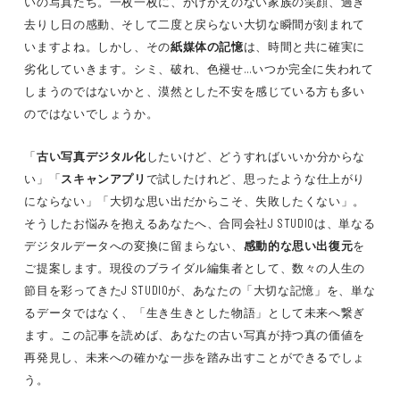
いの写真たち。一枚一枚に、かけがえのない家族の笑顔、過ぎ
去りし日の感動、そして二度と戻らない大切な瞬間が刻まれて
いますよね。しかし、その
紙媒体の記憶
は、時間と共に確実に
劣化していきます。シミ、破れ、色褪せ…いつか完全に失われて
しまうのではないかと、漠然とした不安を感じている方も多い
のではないでしょうか。
「
古い写真デジタル化
したいけど、どうすればいいか分からな
い」「
スキャンアプリ
で試したけれど、思ったような仕上がり
にならない」「大切な思い出だからこそ、失敗したくない」。
そうしたお悩みを抱えるあなたへ、合同会社J STUDIOは、単なる
デジタルデータへの変換に留まらない、
感動的な思い出復元
を
ご提案します。現役のブライダル編集者として、数々の人生の
節目を彩ってきたJ STUDIOが、あなたの「大切な記憶」を、単な
るデータではなく、「生き生きとした物語」として未来へ繋ぎ
ます。この記事を読めば、あなたの古い写真が持つ真の価値を
再発見し、未来への確かな一歩を踏み出すことができるでしょ
う。