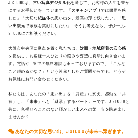
J STUDIOは、
古い写真デジタル化
を通じて、お客様の人生を豊か
にするお手伝いをしています。「
スキャンアプリ
では限界を感
じた」「大切な
紙媒体
の思い出を、最高の形で残したい」「
思
い出復元
で家族を笑顔にしたい」—そうお考えなら、ぜひ一度J
STUDIOにご相談ください。
大阪市中央区に拠点を置く私たちは、
対面・地域密着の安心感
を提供し、お客様一人ひとりの悩みや要望に真摯に向き合いま
す。電話やLINEでの無料相談も承っておりますので、「こんな
こと頼めるかな？」という漠然としたご質問からでも、どうぞ
お気軽にお問い合わせください。
私たちは、あなたの「思い出」を「資産」に変え、感動を「共
有」し、「未来」へと「継承」するパートナーです。J STUDIOと
共に、色褪せることのない輝かしい未来への第一歩を踏み出し
ませんか？
あなたの大切な思い出、J STUDIOが未来へ繋ぎます。