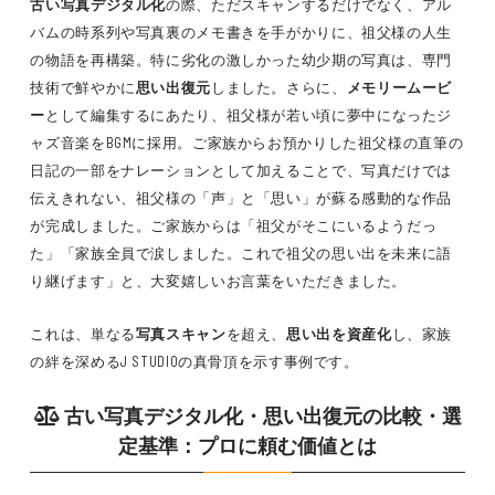
古い写真デジタル化
の際、ただスキャンするだけでなく、アル
バムの時系列や写真裏のメモ書きを手がかりに、祖父様の人生
の物語を再構築。特に劣化の激しかった幼少期の写真は、専門
技術で鮮やかに
思い出復元
しました。さらに、
メモリームービ
ー
として編集するにあたり、祖父様が若い頃に夢中になったジ
ャズ音楽をBGMに採用。ご家族からお預かりした祖父様の直筆の
日記の一部をナレーションとして加えることで、写真だけでは
伝えきれない、祖父様の「声」と「思い」が蘇る感動的な作品
が完成しました。ご家族からは「祖父がそこにいるようだっ
た」「家族全員で涙しました。これで祖父の思い出を未来に語
り継げます」と、大変嬉しいお言葉をいただきました。
これは、単なる
写真スキャン
を超え、
思い出を資産化
し、家族
の絆を深めるJ STUDIOの真骨頂を示す事例です。
古い写真デジタル化
・
思い出復元
の比較・選
定基準：プロに頼む価値とは