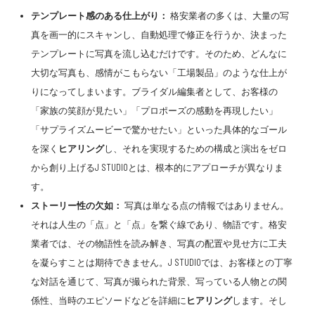
テンプレート感のある仕上がり：
格安業者の多くは、大量の写
真を画一的にスキャンし、自動処理で修正を行うか、決まった
テンプレートに写真を流し込むだけです。そのため、どんなに
大切な写真も、感情がこもらない「工場製品」のような仕上が
りになってしまいます。ブライダル編集者として、お客様の
「家族の笑顔が見たい」「プロポーズの感動を再現したい」
「サプライズムービーで驚かせたい」といった具体的なゴール
を深く
ヒアリング
し、それを実現するための構成と演出をゼロ
から創り上げるJ STUDIOとは、根本的にアプローチが異なりま
す。
ストーリー性の欠如：
写真は単なる点の情報ではありません。
それは人生の「点」と「点」を繋ぐ線であり、物語です。格安
業者では、その物語性を読み解き、写真の配置や見せ方に工夫
を凝らすことは期待できません。J STUDIOでは、お客様との丁寧
な対話を通じて、写真が撮られた背景、写っている人物との関
係性、当時のエピソードなどを詳細に
ヒアリング
します。そし