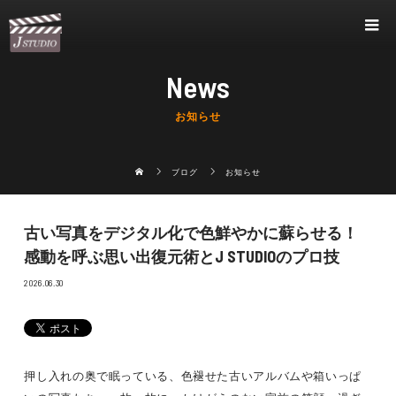
News
お知らせ
ブログ
お知らせ
古い写真をデジタル化で色鮮やかに蘇らせる！
感動を呼ぶ思い出復元術とJ STUDIOのプロ技
2026.06.30
押し入れの奥で眠っている、色褪せた古いアルバムや箱いっぱ