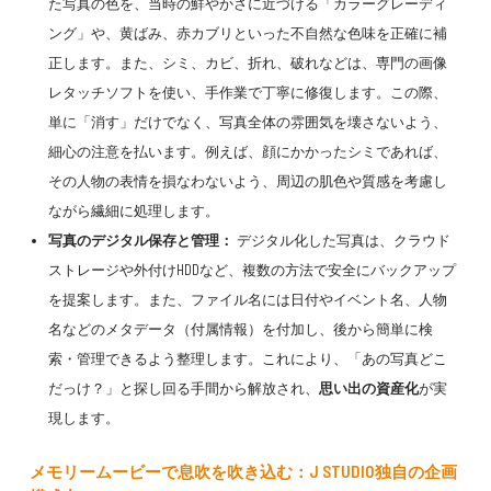
た写真の色を、当時の鮮やかさに近づける「カラーグレーディ
ング」や、黄ばみ、赤カブリといった不自然な色味を正確に補
正します。また、シミ、カビ、折れ、破れなどは、専門の画像
レタッチソフトを使い、手作業で丁寧に修復します。この際、
単に「消す」だけでなく、写真全体の雰囲気を壊さないよう、
細心の注意を払います。例えば、顔にかかったシミであれば、
その人物の表情を損なわないよう、周辺の肌色や質感を考慮し
ながら繊細に処理します。
写真のデジタル保存と管理：
デジタル化した写真は、クラウド
ストレージや外付けHDDなど、複数の方法で安全にバックアップ
を提案します。また、ファイル名には日付やイベント名、人物
名などのメタデータ（付属情報）を付加し、後から簡単に検
索・管理できるよう整理します。これにより、「あの写真どこ
だっけ？」と探し回る手間から解放され、
思い出の資産化
が実
現します。
メモリームービー
で息吹を吹き込む：J STUDIO独自の
企画