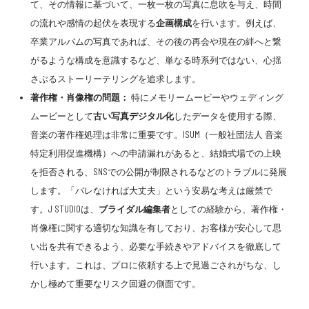
て、その情報に基づいて、一枚一枚の写真に息吹を与え、時間
の流れや感情の起伏を表現する
企画構成
を行います。例えば、
卒業アルバムの写真であれば、その後の再会や現在の絆へと繋
がるような構成を意識するなど、単なる時系列ではない、心揺
さぶるストーリーテリングを追求します。
著作権・肖像権の問題：
特にメモリームービーやウェディング
ムービーとして
古い写真デジタル化
したデータを使用する際、
音楽の著作権処理は非常に重要です。ISUM（一般社団法人 音楽
特定利用促進機構）への申請漏れがあると、結婚式場での上映
を拒否される、SNSでの公開が制限されるなどのトラブルに発展
します。「バレなければ大丈夫」という安易な考えは厳禁で
す。J STUDIOは、
ブライダル編集者
としての経験から、著作権・
肖像権に関する適切な知識を有しており、お客様が安心して思
い出を共有できるよう、必要な手続きやアドバイスを徹底して
行います。これは、プロに依頼する上で見過ごされがちな、し
かし極めて重要なリスク回避の側面です。