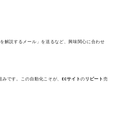
方を解説するメール」を送るなど、興味関心に合わせ
組みです。この自動化こそが、
ECサイト
の
リピート
売