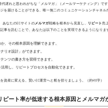
、時代遅れと思われがちな「メルマガ」（メールマーケティング）です
ージを届けることができる、唯一無二のコミュニケーションチャネル
、あなたのECサイトの
メルマガ
戦略を根本から見直し、
リピート
売
の記事を読むことで、あなたは以下のことを実現できるようになりま
のか、その根本原因を理解できます。
シナリオ設計」ができます。
ンテンツの書き方を習得できます。
を活用し、リピートプロセスを自動化できます。
資産に変える、賢いEC運営へと舵を切りましょう。（約410字）
】リピート率が低迷する根本原因とメルマガ