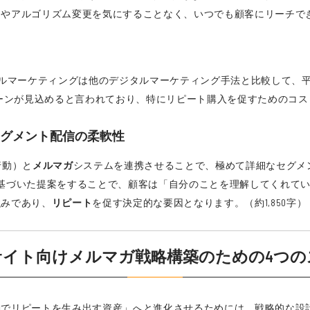
制やアルゴリズム変更を気にすることなく、いつでも顧客にリーチで
）
ールマーケティングは他のデジタルマーケティング手法と比較して、平
ターンが見込めると言われており、特にリピート購入を促すためのコ
セグメント配信の柔軟性
行動）と
メルマガ
システムを連携させることで、極めて詳細なセグメ
基づいた提案をすることで、顧客は「自分のことを理解してくれている
強みであり、
リピート
を促す決定的な要因となります。（約1,850字）
サイト向けメルマガ戦略構築のための4つ
でリピートを生み出す資産」へと進化させるためには、戦略的な設計