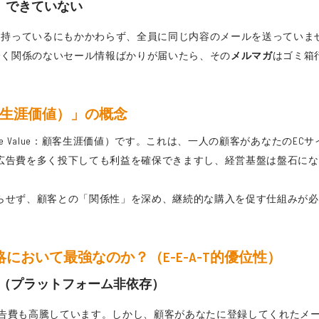
」できていない
を持っているにもかかわらず、全員に同じ内容のメールを送っていま
全く関係のないセール情報ばかりが届いたら、その
メルマガ
はゴミ箱
。
客生涯価値）」の概念
 Time Value：顧客生涯価値）です。これは、一人の顧客があなた
、広告費を多く投下しても利益を確保できますし、経営基盤は盤石に
わらせず、顧客との「関係性」を深め、継続的な購入を促す仕組みが
において最強なのか？（E-E-A-T的優位性）
権（プラットフォーム非依存）
広告費も高騰しています。しかし、顧客があなたに登録してくれたメー