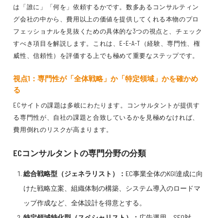
は「誰に」「何を」依頼するかです。数多あるコンサルティン
グ会社の中から、費用以上の価値を提供してくれる本物のプロ
フェッショナルを見抜くための具体的な3つの視点と、チェック
すべき項目を解説します。これは、E-E-A-T（経験、専門性、権
威性、信頼性）を評価する上でも極めて重要なステップです。
視点1：専門性が「全体戦略」か「特定領域」かを確かめ
る
ECサイトの課題は多岐にわたります。コンサルタントが提供す
る専門性が、自社の課題と合致しているかを見極めなければ、
費用倒れのリスクが高まります。
ECコンサルタントの専門分野の分類
総合戦略型（ジェネラリスト）：
EC事業全体のKGI達成に向
けた戦略立案、組織体制の構築、システム導入のロードマ
ップ作成など、全体設計を得意とする。
特定領域特化型（スペシャリスト）：
広告運用、SEO対