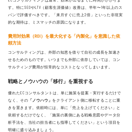
ECコンサルティングは通常、効果が出るまでに時間がかかりま
す。特にSEOやLTV（顧客生涯価値）改善は、半年〜1年以上のス
パンで評価すべきです。「来月すぐに売上2倍」といった非現実
的な期待は、ミスマッチの原因になります。
費用対効果（ROI）を最大化する「内製化」を意識した依
頼方法
コンサルティングは、外部の知恵を借りて自社の成長を加速さ
せるためのものです。いつまでも外部に依存していては、コン
サルティング費用が恒常的なコストとなってしまいます。
戦略とノウハウの「移行」を重視する
優れたECコンサルタントは、単に施策を提案・実行するだけで
なく、その
「ノウハウ」
をクライアント側に移転することに重
きを置きます。依頼時には、単に「売上を上げてください」と
依頼するだけでなく、「施策の裏側にある戦略意図やデータ分
析手法を、当社の担当者にも指導してください」という項目を
明確に盛り込みましょう。