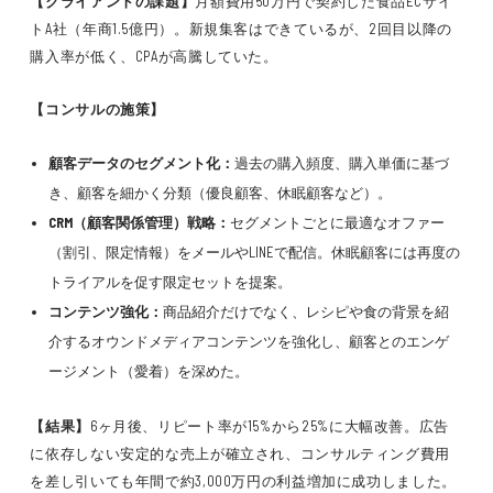
【クライアントの課題】
月額費用50万円で契約した食品ECサイ
トA社（年商1.5億円）。新規集客はできているが、2回目以降の
購入率が低く、CPAが高騰していた。
【コンサルの施策】
顧客データのセグメント化：
過去の購入頻度、購入単価に基づ
き、顧客を細かく分類（優良顧客、休眠顧客など）。
CRM（顧客関係管理）戦略：
セグメントごとに最適なオファー
（割引、限定情報）をメールやLINEで配信。休眠顧客には再度の
トライアルを促す限定セットを提案。
コンテンツ強化：
商品紹介だけでなく、レシピや食の背景を紹
介するオウンドメディアコンテンツを強化し、顧客とのエンゲ
ージメント（愛着）を深めた。
【結果】
6ヶ月後、リピート率が15%から25%に大幅改善。広告
に依存しない安定的な売上が確立され、コンサルティング費用
を差し引いても年間で約3,000万円の利益増加に成功しました。