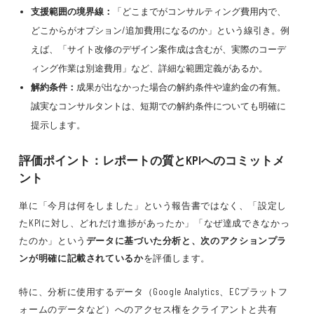
支援範囲の境界線：
「どこまでがコンサルティング費用内で、
どこからがオプション/追加費用になるのか」という線引き。例
えば、「サイト改修のデザイン案作成は含むが、実際のコーデ
ィング作業は別途費用」など、詳細な範囲定義があるか。
解約条件：
成果が出なかった場合の解約条件や違約金の有無。
誠実なコンサルタントは、短期での解約条件についても明確に
提示します。
評価ポイント：レポートの質とKPIへのコミットメ
ント
単に「今月は何をしました」という報告書ではなく、「設定し
たKPIに対し、どれだけ進捗があったか」「なぜ達成できなかっ
たのか」という
データに基づいた分析と、次のアクションプラ
ンが明確に記載されているか
を評価します。
特に、分析に使用するデータ（Google Analytics、ECプラットフ
ォームのデータなど）へのアクセス権をクライアントと共有