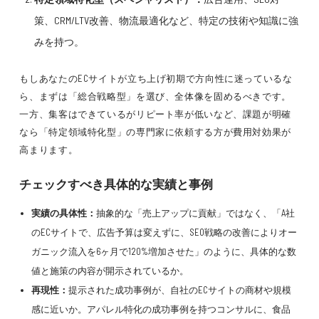
策、CRM/LTV改善、物流最適化など、特定の技術や知識に強
みを持つ。
もしあなたのECサイトが立ち上げ初期で方向性に迷っているな
ら、まずは「総合戦略型」を選び、全体像を固めるべきです。
一方、集客はできているがリピート率が低いなど、課題が明確
なら「特定領域特化型」の専門家に依頼する方が費用対効果が
高まります。
チェックすべき具体的な実績と事例
実績の具体性：
抽象的な「売上アップに貢献」ではなく、「A社
のECサイトで、広告予算は変えずに、SEO戦略の改善によりオー
ガニック流入を6ヶ月で120%増加させた」のように、具体的な数
値と施策の内容が開示されているか。
再現性：
提示された成功事例が、自社のECサイトの商材や規模
感に近いか。アパレル特化の成功事例を持つコンサルに、食品