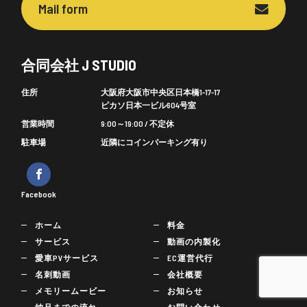
Mail form
合同会社 J STUDIO
住所
大阪府大阪市中央区日本橋1-17-17
ピカソ日本一ビル604号室
営業時間
9:00～19:00 / 不定休
駐車場
近隣にコインパーキング有り
Facebook
ホーム
料金
サービス
動画の内製化
愛車PVサービス
EC運営代行
名刺動画
会社概要
メモリームービー
お知らせ
納品までの流れ
お問い合わせ