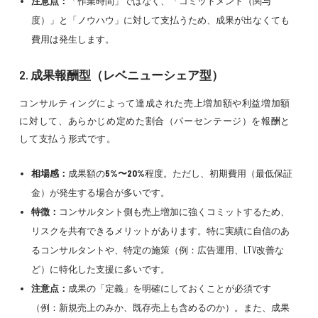
注意点：
「作業時間」ではなく、「コミットメント（関与
度）」と「ノウハウ」に対して支払うため、成果が出なくても
費用は発生します。
2. 成果報酬型（レベニューシェア型）
コンサルティングによって達成された売上増加額や利益増加額
に対して、あらかじめ定めた割合（パーセンテージ）を報酬と
して支払う形式です。
相場感：
成果額の
5%〜20%
程度。ただし、初期費用（最低保証
金）が発生する場合が多いです。
特徴：
コンサルタント側も売上増加に強くコミットするため、
リスクを共有できるメリットがあります。特に実績に自信のあ
るコンサルタントや、特定の施策（例：広告運用、LTV改善な
ど）に特化した支援に多いです。
注意点：
成果の「定義」を明確にしておくことが必須です
（例：新規売上のみか、既存売上も含めるのか）。また、成果