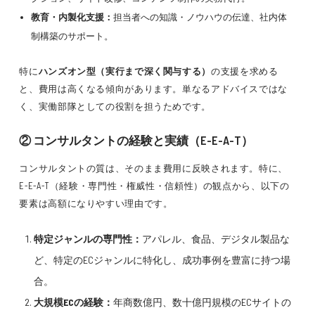
教育・内製化支援：
担当者への知識・ノウハウの伝達、社内体
制構築のサポート。
特に
ハンズオン型（実行まで深く関与する）
の支援を求める
と、費用は高くなる傾向があります。単なるアドバイスではな
く、実働部隊としての役割を担うためです。
② コンサルタントの経験と実績（E-E-A-T）
コンサルタントの質は、そのまま費用に反映されます。特に、
E-E-A-T（経験・専門性・権威性・信頼性）の観点から、以下の
要素は高額になりやすい理由です。
特定ジャンルの専門性：
アパレル、食品、デジタル製品な
ど、特定のECジャンルに特化し、成功事例を豊富に持つ場
合。
大規模ECの経験：
年商数億円、数十億円規模のECサイトの