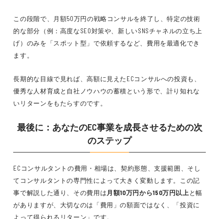
この段階で、月額50万円の戦略コンサルを終了し、特定の技術
的な部分（例：高度なSEO対策や、新しいSNSチャネルの立ち上
げ）のみを「スポット型」で依頼するなど、費用を最適化でき
ます。
長期的な目線で見れば、高額に見えたECコンサルへの投資も、
優秀な人材育成と自社ノウハウの蓄積という形で、計り知れな
いリターンをもたらすのです。
最後に：あなたのEC事業を成長させるための次
のステップ
ECコンサルタントの費用・相場は、契約形態、支援範囲、そし
てコンサルタントの専門性によって大きく変動します。この記
事で解説した通り、その費用は
月額10万円から150万円以上
と幅
がありますが、大切なのは「費用」の額面ではなく、「投資に
よって得られるリターン」です。