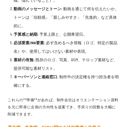
職、悩んでいること）。
動画のメッセージとトーン:
動画を通じて何を伝えたいか。
トーンは「信頼感」「親しみやすさ」「先進的」など具体
的に。
予算感と納期:
予算上限と、公開希望日。
必須要素/NG要素:
必ず含めるべき情報（ロゴ、特定の製品
名）や、使用してはいけない素材や表現。
素材の有無:
既存のロゴ、写真、BGM、テロップ素材など、
提供可能な素材リスト。
キーパーソンと連絡窓口:
制作中の決定権を持つ担当者を明
確にする。
これらの**準備**があれば、制作会社はオリエンテーション資料
を元に即座に企画の方向性を提案でき、手戻りの回数を大幅に
削減できます。