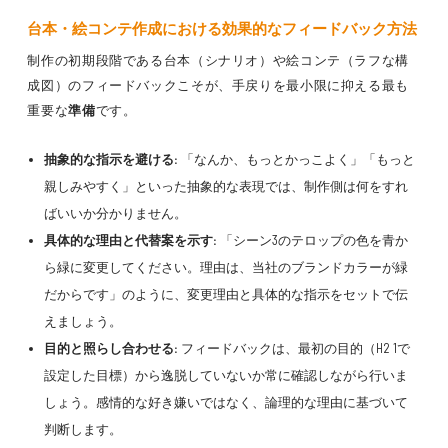
台本・絵コンテ作成における効果的なフィードバック方法
制作の初期段階である台本（シナリオ）や絵コンテ（ラフな構
成図）のフィードバックこそが、手戻りを最小限に抑える最も
重要な
準備
です。
抽象的な指示を避ける:
「なんか、もっとかっこよく」「もっと
親しみやすく」といった抽象的な表現では、制作側は何をすれ
ばいいか分かりません。
具体的な理由と代替案を示す:
「シーン3のテロップの色を青か
ら緑に変更してください。理由は、当社のブランドカラーが緑
だからです」のように、変更理由と具体的な指示をセットで伝
えましょう。
目的と照らし合わせる:
フィードバックは、最初の目的（H2 1で
設定した目標）から逸脱していないか常に確認しながら行いま
しょう。感情的な好き嫌いではなく、論理的な理由に基づいて
判断します。