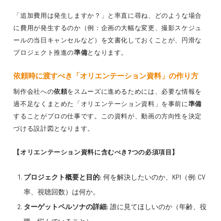
「追加費用は発生しますか？」と率直に尋ね、どのような場合
に費用が発生するのか（例：企画の大幅な変更、撮影スケジュ
ールの当日キャンセルなど）を文書化しておくことが、円滑な
プロジェクト推進の
準備
となります。
依頼時に渡すべき「オリエンテーション資料」の作り方
制作会社への
依頼
をスムーズに進めるためには、必要な情報を
過不足なくまとめた「オリエンテーション資料」を事前に
準備
することがプロの仕事です。この資料が、動画の方向性を決定
づける設計図となります。
【オリエンテーション資料に含むべき7つの必須項目】
プロジェクト概要と目的:
何を解決したいのか、KPI（例: CV
率、視聴回数）は何か。
ターゲットペルソナの詳細:
誰に見てほしいのか（年齢、役