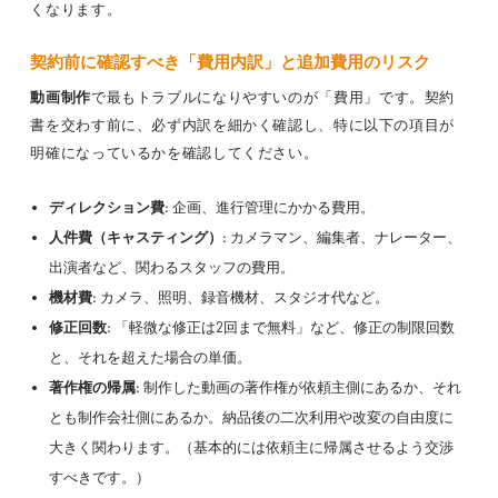
くなります。
契約前に確認すべき「費用内訳」と追加費用のリスク
動画制作
で最もトラブルになりやすいのが「費用」です。契約
書を交わす前に、必ず内訳を細かく確認し、特に以下の項目が
明確になっているかを確認してください。
ディレクション費:
企画、進行管理にかかる費用。
人件費（キャスティング）:
カメラマン、編集者、ナレーター、
出演者など、関わるスタッフの費用。
機材費:
カメラ、照明、録音機材、スタジオ代など。
修正回数:
「軽微な修正は2回まで無料」など、修正の制限回数
と、それを超えた場合の単価。
著作権の帰属:
制作した動画の著作権が依頼主側にあるか、それ
とも制作会社側にあるか。納品後の二次利用や改変の自由度に
大きく関わります。（基本的には依頼主に帰属させるよう交渉
すべきです。）