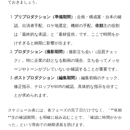
ておきましょう。
プリプロダクション（準備期間）:
企画・構成案・台本の確
認、出演者手配、ロケ地選定、機材の手配。
依頼
主の役割
は「最終的な承認」と「素材提供」です。ここで時間をか
けすぎると納期に影響が出ます。
プロダクション（撮影期間）:
撮影立ち会い（品質チェッ
ク）。特に企業の顔となる動画の場合、立ち会ってメッセ
ージやトーンがブレていないか確認することが重要です。
ポストプロダクション（編集期間）:
編集初稿のチェック、
修正指示、テロップやBGMの確認。具体的な指示を出すこ
とが求められます。
スケジュール表には、各フェーズの完了日だけでなく、「**依頼
**主の確認期間」も明確に組み込むことで、「確認に時間がかか
った」という理由での納期遅延を防げます。