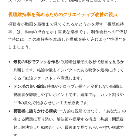
ストの**準備**）を行うことで、効果はさらに高まります。
視聴維持率を高めるためのクリエイティブ改善の視点
視聴者が動画を最後まで見てくれるかどうかを示す「視聴維持
率」は、動画の成否を示す重要な指標です。制作会社への**依頼
**時には、この維持率を意識した構成を盛り込むよう**準備**を
しましょう。
最初の5秒でフックを作る:
視聴者は最初の数秒で動画を見るか
判断します。結論や最もインパクトのある映像を最初に持って
くる「結論ファースト」を意識します。
テンポの良い編集:
映像やテロップが長々と変化しない時間は、
視聴者が離脱しやすいポイントです。編集では、カット割りや
BGMの変化で飽きさせない工夫が必要です。
視聴者に語りかける構成:
一方的な説明ではなく、「あなた」の
抱える問題に寄り添い、解決策を提示する構成（共感→問題提
起→解決策→行動喚起）が、最後まで見てもらいやすい構成で
す。