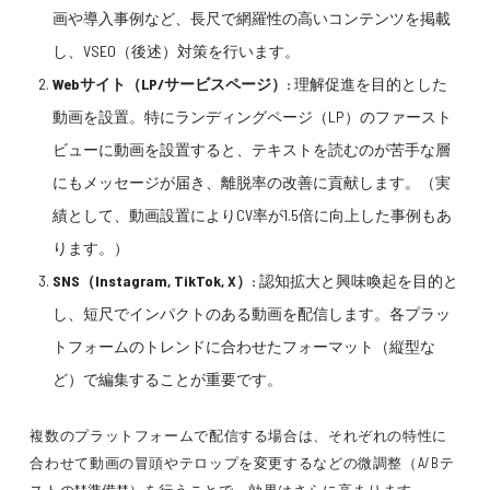
画や導入事例など、長尺で網羅性の高いコンテンツを掲載
し、VSEO（後述）対策を行います。
Webサイト（LP/サービスページ）:
理解促進を目的とした
動画を設置。特にランディングページ（LP）のファースト
ビューに動画を設置すると、テキストを読むのが苦手な層
にもメッセージが届き、離脱率の改善に貢献します。（実
績として、動画設置によりCV率が1.5倍に向上した事例もあ
ります。）
SNS（Instagram, TikTok, X）:
認知拡大と興味喚起を目的と
し、短尺でインパクトのある動画を配信します。各プラッ
トフォームのトレンドに合わせたフォーマット（縦型な
ど）で編集することが重要です。
複数のプラットフォームで配信する場合は、それぞれの特性に
合わせて動画の冒頭やテロップを変更するなどの微調整（A/Bテ