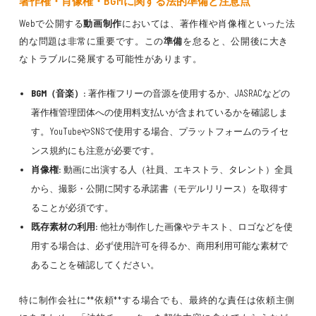
著作権・肖像権・BGMに関する法的準備と注意点
Webで公開する
動画制作
においては、著作権や肖像権といった法
的な問題は非常に重要です。この
準備
を怠ると、公開後に大き
なトラブルに発展する可能性があります。
BGM（音楽）:
著作権フリーの音源を使用するか、JASRACなどの
著作権管理団体への使用料支払いが含まれているかを確認しま
す。YouTubeやSNSで使用する場合、プラットフォームのライセ
ンス規約にも注意が必要です。
肖像権:
動画に出演する人（社員、エキストラ、タレント）全員
から、撮影・公開に関する承諾書（モデルリリース）を取得す
ることが必須です。
既存素材の利用:
他社が制作した画像やテキスト、ロゴなどを使
用する場合は、必ず使用許可を得るか、商用利用可能な素材で
あることを確認してください。
特に制作会社に**依頼**する場合でも、最終的な責任は依頼主側