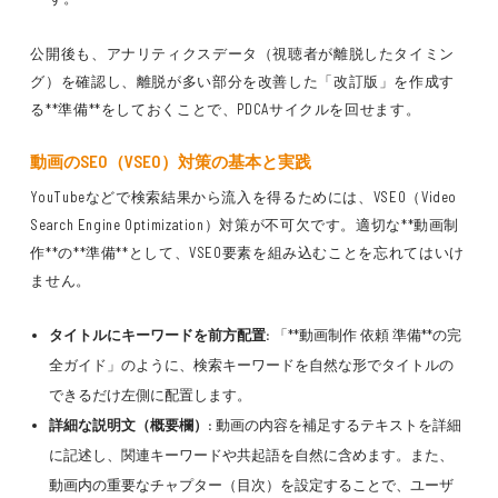
公開後も、アナリティクスデータ（視聴者が離脱したタイミン
グ）を確認し、離脱が多い部分を改善した「改訂版」を作成す
る**準備**をしておくことで、PDCAサイクルを回せます。
動画のSEO（VSEO）対策の基本と実践
YouTubeなどで検索結果から流入を得るためには、VSEO（Video
Search Engine Optimization）対策が不可欠です。適切な**動画制
作**の**準備**として、VSEO要素を組み込むことを忘れてはいけ
ません。
タイトルにキーワードを前方配置:
「**動画制作 依頼 準備**の完
全ガイド」のように、検索キーワードを自然な形でタイトルの
できるだけ左側に配置します。
詳細な説明文（概要欄）:
動画の内容を補足するテキストを詳細
に記述し、関連キーワードや共起語を自然に含めます。また、
動画内の重要なチャプター（目次）を設定することで、ユーザ