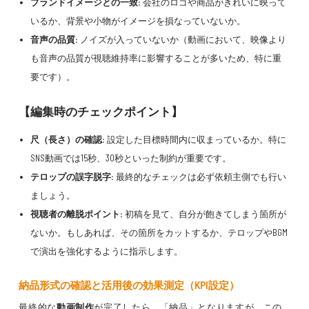
ブランドイメージとの一致:
会社のロゴや商品がきれいに映って
いるか、背景や小物がイメージを損なっていないか。
音声の品質:
ノイズが入っていないか（動画において、映像より
も音声の品質が視聴維持率に影響することが多いため、特に重
要です）。
【編集時のチェックポイント】
尺（長さ）の確認:
設定した目標時間内に収まっているか。特に
SNS動画では15秒、30秒といった制約が重要です。
テロップの誤字脱字:
最終的なチェックは必ず依頼主側でも行い
ましょう。
視聴者の離脱ポイント:
初稿を見て、自分が飽きてしまう箇所が
ないか。もしあれば、その箇所をカットするか、テロップやBGM
で演出を強化するように指示します。
納品形式の確認と活用後の効果測定（KPI設定）
最終的な
動画制作
が完了したら、「納品」となりますが、この