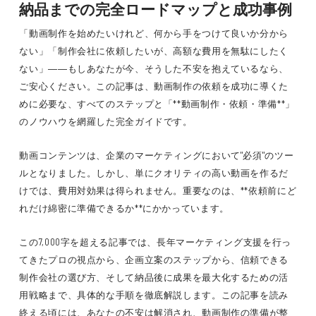
納品までの完全ロードマップと成功事例
「動画制作を始めたいけれど、何から手をつけて良いか分から
ない」「制作会社に依頼したいが、高額な費用を無駄にしたく
ない」――もしあなたが今、そうした不安を抱えているなら、
ご安心ください。この記事は、動画制作の依頼を成功に導くた
めに必要な、すべてのステップと「**動画制作・依頼・準備**」
のノウハウを網羅した完全ガイドです。
動画コンテンツは、企業のマーケティングにおいて"必須"のツー
ルとなりました。しかし、単にクオリティの高い動画を作るだ
けでは、費用対効果は得られません。重要なのは、**依頼前にど
れだけ綿密に準備できるか**にかかっています。
この7,000字を超える記事では、長年マーケティング支援を行っ
てきたプロの視点から、企画立案のステップから、信頼できる
制作会社の選び方、そして納品後に成果を最大化するための活
用戦略まで、具体的な手順を徹底解説します。この記事を読み
終える頃には、あなたの不安は解消され、動画制作の準備が整