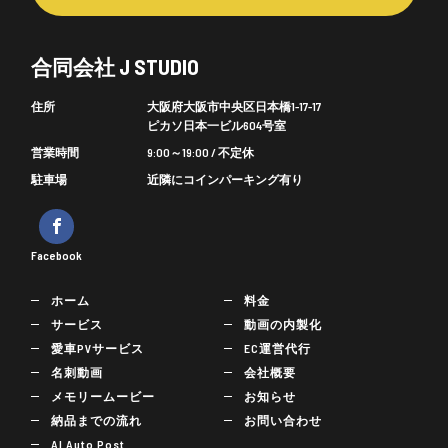
合同会社 J STUDIO
住所
大阪府大阪市中央区日本橋1-17-17
ピカソ日本一ビル604号室
営業時間
9:00～19:00 / 不定休
駐車場
近隣にコインパーキング有り
Facebook
ホーム
料金
サービス
動画の内製化
愛車PVサービス
EC運営代行
名刺動画
会社概要
メモリームービー
お知らせ
納品までの流れ
お問い合わせ
AI Auto Post