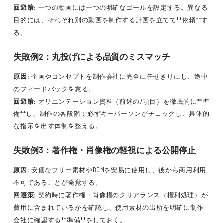
回避策:
一つの動画には一つの明確なゴールを設定する。異なる
目的には、それぞれ別の動画を制作する計画を立てて**依頼**す
る。
失敗例2：丸投げによる品質のミスマッチ
原因:
企画やコンセプトを制作会社に完全に任せきりにし、途中
のフィードバックを怠る。
回避策:
オリエンテーション資料（前述の7項目）を徹底的に**準
備**し、制作の各段階で必ずキーパーソンがチェックし、具体的
な指示を出す体制を整える。
失敗例3：著作権・肖像権の軽視による公開停止
原因:
安価なフリー素材やBGMを安易に使用し、後から商用利用
不可であることが発覚する。
回避策:
契約時に著作権・肖像権のクリアランス（権利処理）が
費用に含まれているかを確認し、使用素材の出所を明確に制作
会社に確認する**準備**をしておく。