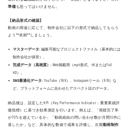
準備
も怠ってはいけません。
【納品形式の確認】
動画の用途に応じて、制作会社に以下の形式で納品してもらう
よう**依頼**しましょう。
マスターデータ:
編集可能なプロジェクトファイル（基本的には
制作会社が保管）。
完成データ（高画質）:
Web掲載用（mp4形式、4KまたはFull
HD）。
SNS最適化データ:
YouTube（16:9）、Instagramリール（9:16）な
ど、プラットフォームに合わせたアスペクト比のデータ。
納品後は、設定したKPI（Key Performance Indicator：重要業績評
価指標）に基づき効果測定を行います。例えば、「視聴完了率
が70%を超えているか」「動画経由の問い合わせ数が月間10件に
達したか」など、具体的な数値で成果を評価し、次期
動画制作