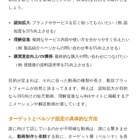
しょう。
認知拡大:
ブランドやサービスを広く知ってもらいたい（例: 認
知度を20%向上させる）
理解促進:
複雑なサービス内容や使い方を分かりやすく伝えたい
（例: 製品紹介ページからの問い合わせ率を5%向上させる）
購買意欲向上/CV獲得:
最終的な購入や問い合わせにつなげたい
（例: 視聴後の資料請求率を3%向上させる）
目的が定まれば、それに合った動画の種類や長さ、配信プラッ
トフォームが自然と決まってきます。例えば、認知拡大が目的
ならSNS向けの短尺動画、理解促進ならWebサイトに掲載するア
ニメーションや解説動画が適しています。
ターゲットとペルソナ設定の具体的な方法
誰に向けて話しているのかが不明確な動画は、誰にも響きませ
ん。
動画制作
を
依頼
する前に、ターゲット層（ペルソナ）を具