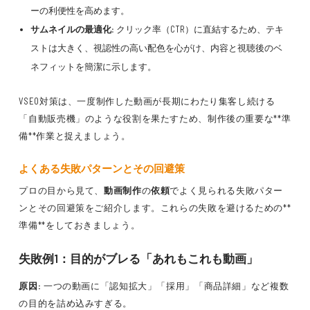
ーの利便性を高めます。
サムネイルの最適化:
クリック率（CTR）に直結するため、テキ
ストは大きく、視認性の高い配色を心がけ、内容と視聴後のベ
ネフィットを簡潔に示します。
VSEO対策は、一度制作した動画が長期にわたり集客し続ける
「自動販売機」のような役割を果たすため、制作後の重要な**準
備**作業と捉えましょう。
よくある失敗パターンとその回避策
プロの目から見て、
動画制作
の
依頼
でよく見られる失敗パター
ンとその回避策をご紹介します。これらの失敗を避けるための**
準備**をしておきましょう。
失敗例1：目的がブレる「あれもこれも動画」
原因:
一つの動画に「認知拡大」「採用」「商品詳細」など複数
の目的を詰め込みすぎる。