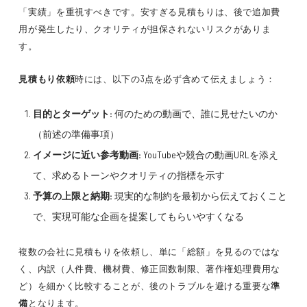
「実績」を重視すべきです。安すぎる見積もりは、後で追加費
用が発生したり、クオリティが担保されないリスクがありま
す。
見積もり依頼
時には、以下の3点を必ず含めて伝えましょう：
目的とターゲット:
何のための動画で、誰に見せたいのか
（前述の準備事項）
イメージに近い参考動画:
YouTubeや競合の動画URLを添え
て、求めるトーンやクオリティの指標を示す
予算の上限と納期:
現実的な制約を最初から伝えておくこと
で、実現可能な企画を提案してもらいやすくなる
複数の会社に見積もりを依頼し、単に「総額」を見るのではな
く、内訳（人件費、機材費、修正回数制限、著作権処理費用な
ど）を細かく比較することが、後のトラブルを避ける重要な
準
備
となります。