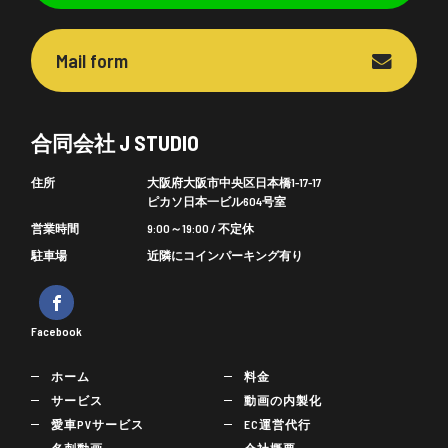
Mail form
合同会社 J STUDIO
住所
大阪府大阪市中央区日本橋1-17-17
ピカソ日本一ビル604号室
営業時間
9:00～19:00 / 不定休
駐車場
近隣にコインパーキング有り
Facebook
ホーム
料金
サービス
動画の内製化
愛車PVサービス
EC運営代行